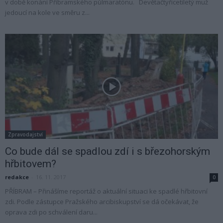
v době konání Příbramského půlmaratónu. Devětačtyřicetiletý muž
jedoucí na kole ve směru z...
Zpravodajství
Co bude dál se spadlou zdí i s březohorským
hřbitovem?
redakce
-
16. 11. 2017
0
PŘÍBRAM – Přinášíme reportáž o aktuální situaci ke spadlé hřbitovní
zdi. Podle zástupce Pražského arcibiskupství se dá očekávat, že
oprava zdi po schválení daru...