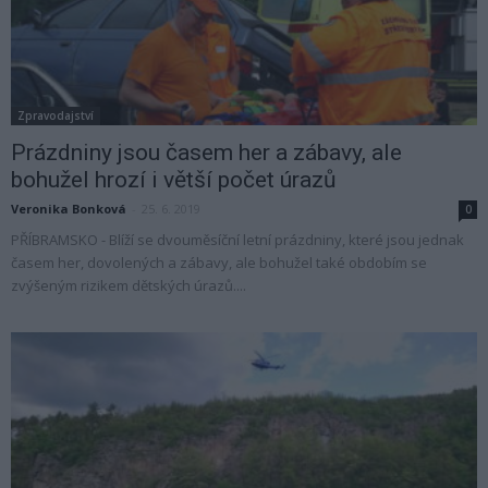
Zpravodajství
Prázdniny jsou časem her a zábavy, ale
bohužel hrozí i větší počet úrazů
Veronika Bonková
-
25. 6. 2019
0
PŘÍBRAMSKO - Blíží se dvouměsíční letní prázdniny, které jsou jednak
časem her, dovolených a zábavy, ale bohužel také obdobím se
zvýšeným rizikem dětských úrazů....