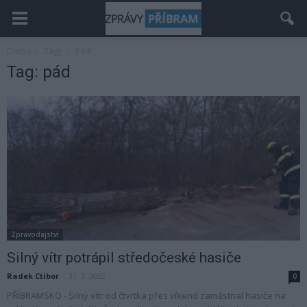
Domů
Tagy
Pád
Tag: pád
Zpravodajství
Silný vítr potrápil středočeské hasiče
Radek Ctibor
-
31. 1. 2022
0
PŘÍBRAMSKO - Silný vítr od čtvrtka přes víkend zaměstnal hasiče na