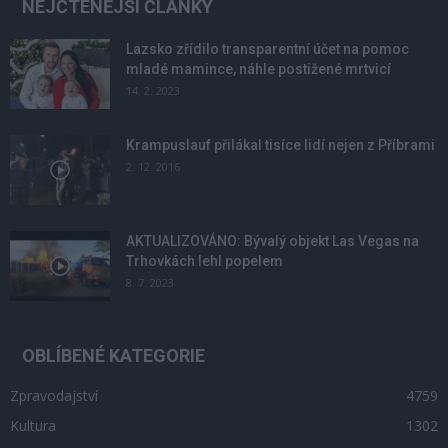
NEJČTENĚJŠÍ ČLÁNKY
Lazsko zřídilo transparentní účet na pomoc
mladé mamince, náhle postižené mrtvicí
14. 2. 2023
Krampuslauf přilákal tisíce lidí nejen z Příbrami
2. 12. 2016
AKTUALIZOVÁNO: Bývalý objekt Las Vegas na
Trhovkách lehl popelem
8. 7. 2023
OBLÍBENÉ KATEGORIE
Zpravodajství
4759
Kultura
1302