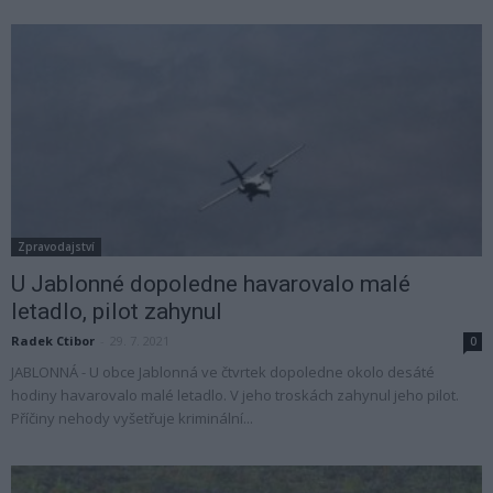
Zpravodajství
U Jablonné dopoledne havarovalo malé
letadlo, pilot zahynul
Radek Ctibor
-
29. 7. 2021
0
JABLONNÁ - U obce Jablonná ve čtvrtek dopoledne okolo desáté
hodiny havarovalo malé letadlo. V jeho troskách zahynul jeho pilot.
Příčiny nehody vyšetřuje kriminální...