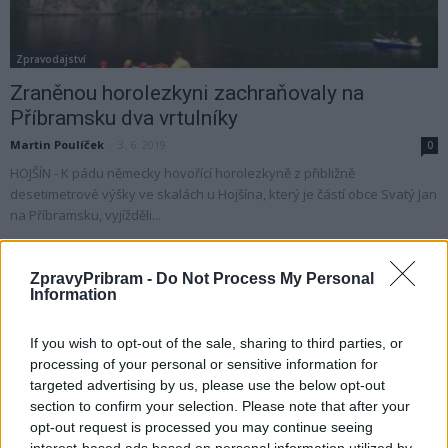
Zpravodajství
Zraněnou horolezkyni zachraňovaly na
Příbramsku dva vrtulníky
Martin Poulíček
-
3. 6. 2019
0
HOJŠÍN - K pádu německy hovořící horolezkyně z přibližně
desetimetrové výšky ve skalách u Hojšína, který je částí obce Svatý Jan
na Příbramsku, vyjížděli...
ZpravyPribram -
Do Not Process My Personal
Information
If you wish to opt-out of the sale, sharing to third parties, or
processing of your personal or sensitive information for
targeted advertising by us, please use the below opt-out
section to confirm your selection. Please note that after your
opt-out request is processed you may continue seeing