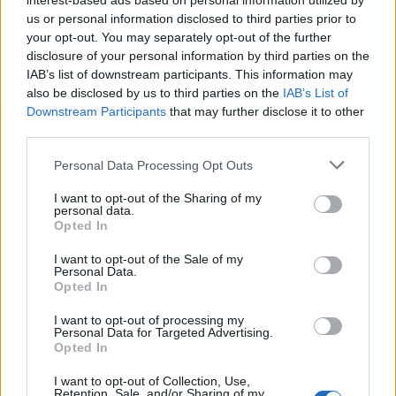
interest-based ads based on personal information utilized by
Dobříšsko
us or personal information disclosed to third parties prior to
your opt-out. You may separately opt-out of the further
V sobotu havaroval vrtulník, nikomu se nic
disclosure of your personal information by third parties on the
nestalo
IAB’s list of downstream participants. This information may
Martin Poulíček
-
17. 12. 2018
0
also be disclosed by us to third parties on the
IAB’s List of
DOBŘÍŠSKO - V sobotu ve Staré Huti nedaleko Dobříše na Příbramsku
Downstream Participants
that may further disclose it to other
nad ránem havaroval záchranářský vrtulník. Stalo se tak při přistávání
third parties.
na místním hřišti....
Personal Data Processing Opt Outs
I want to opt-out of the Sharing of my
personal data.
Opted In
I want to opt-out of the Sale of my
Personal Data.
Opted In
I want to opt-out of processing my
Personal Data for Targeted Advertising.
Opted In
Zpravodajství
I want to opt-out of Collection, Use,
Malé dítě vypadlo z druhého patra
Retention, Sale, and/or Sharing of my