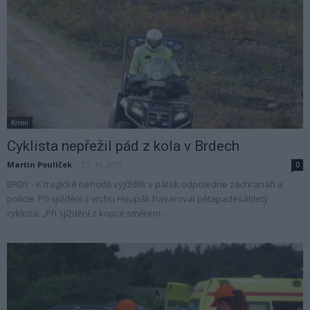
Krimi
Cyklista nepřežil pád z kola v Brdech
Martin Poulíček
-
21. 10. 2019
0
BRDY - K tragické nehodě vyjížděli v pátek odpoledne záchranáři a
policie. Při sjíždění z vrchu Houpák havaroval pětapadesátiletý
cyklista. „Při sjíždění z kopce směrem...