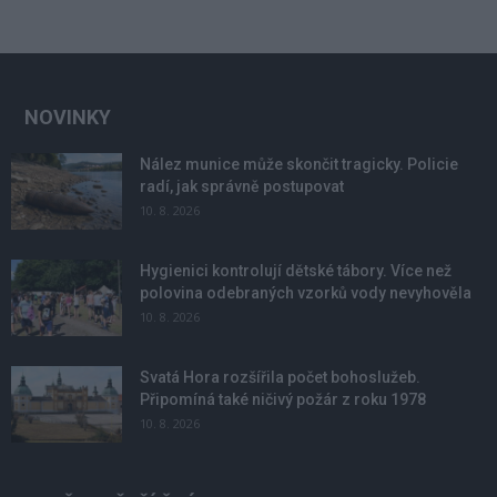
NOVINKY
Nález munice může skončit tragicky. Policie
radí, jak správně postupovat
10. 8. 2026
Hygienici kontrolují dětské tábory. Více než
polovina odebraných vzorků vody nevyhověla
10. 8. 2026
Svatá Hora rozšířila počet bohoslužeb.
Připomíná také ničivý požár z roku 1978
10. 8. 2026