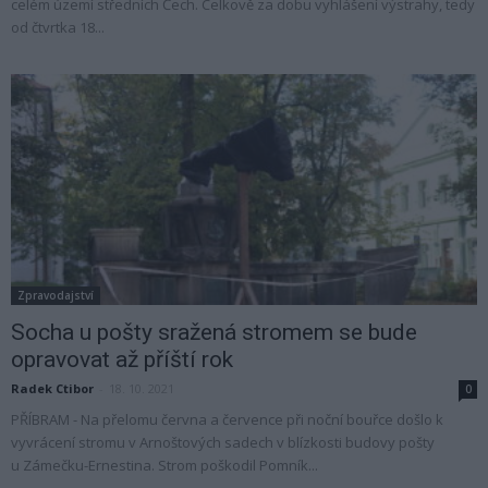
celém území středních Čech. Celkově za dobu vyhlášení výstrahy, tedy
od čtvrtka 18...
Zpravodajství
Socha u pošty sražená stromem se bude
opravovat až příští rok
Radek Ctibor
-
18. 10. 2021
0
PŘÍBRAM - Na přelomu června a července při noční bouřce došlo k
vyvrácení stromu v Arnoštových sadech v blízkosti budovy pošty
u Zámečku-Ernestina. Strom poškodil Pomník...