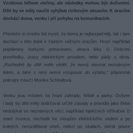
Vzniknou během vteřiny, ale následky mohou být doživotní.
Děti by se měly naučit vyhýbat rizikovým situacím. K úrazům
dochází doma, venku i při pohybu na komunikacích.
Přestože si mnoho lidí myslí, že doma je nejbezpečněji, tak i tam
dochází v této době k častým vážným úrazům. Hrozí například
popáleniny horkými potravinami, otrava léky či čisticími
prostředky, úrazy elektrickým proudem, nebo pády z okna.
„Rozhodně by dítě mělo vědět, že nemá otevírat neznámým
lidem, a také s nimi nemá vstupovat do výtahu,“
připomíná
policejní mluvčí Monika Schindlová.
Venku jsou místem na hraní zahrady, hřiště a parky. Ovšem
i tady by děti měly dodržovat určité zásady a pravidla jako třeba
nedotýkat se neznámých věcí, například injekčních stříkaček či
staré munice, nechodit ke sloupům elektrického vedení a po
kolejích, nerozdělávat oheň, nelézt po skalách, sbírat pouze