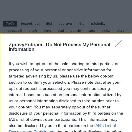
TAGY
bezpečnost
děti
doprava
léto
následky
nebezpečí
oheň
okno
pád
policie
rada
skála
úraz
ZpravyPribram -
Do Not Process My Personal
Information
If you wish to opt-out of the sale, sharing to third parties, or
processing of your personal or sensitive information for
targeted advertising by us, please use the below opt-out
section to confirm your selection. Please note that after your
opt-out request is processed you may continue seeing
Předchozí článek
Následující článek
interest-based ads based on personal information utilized by
Ohlédnutí za Březnickým
Informace z radnice: Výtah
us or personal information disclosed to third parties prior to
gulášováním
v divadle a výměna světel na
your opt-out. You may separately opt-out of the further
křižovatkách
disclosure of your personal information by third parties on the
IAB’s list of downstream participants. This information may
also be disclosed by us to third parties on the
IAB’s List of
Downstream Participants
that may further disclose it to other