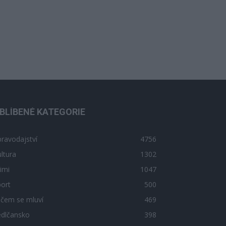
BLÍBENÉ KATEGORIE
ravodajství
4756
ltura
1302
imi
1047
ort
500
 čem se mluví
469
edlčansko
398