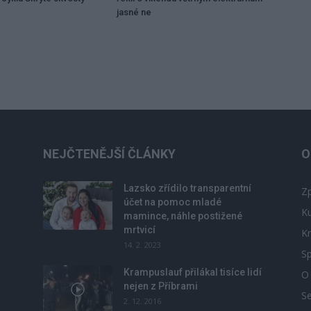
jasné ne
NEJČTENĚJŠÍ ČLÁNKY
O
Lazsko zřídilo transparentní
Zp
účet na pomoc mladé
Ku
mamince, náhle postižené
mrtvicí
Kr
14. 2. 2023
Sp
Krampuslauf přilákal tisíce lidí
O
nejen z Příbrami
S
2. 12. 2016