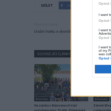
Opted 
SDÍLET
Facebook
Twitter
I want t
Opted 
Předchozí článek
I want 
Uražel matku a skončil na záchytce
Advertis
Opted 
I want t
of my P
SOUVISEJÍCÍ ČLÁNKY
VÍCE OD AUTORA
was col
Opted 
Březnicko
Březnicko
Na zámku v Bukovanech tráví
Zámek Břez
prázdniny přes 70 dětí. Příměstské
v televizním