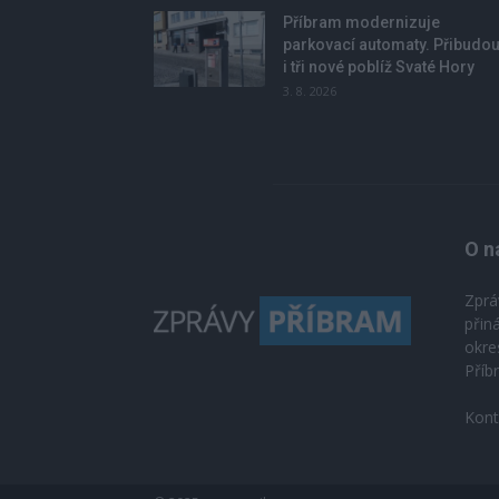
Příbram modernizuje
parkovací automaty. Přibudo
i tři nové poblíž Svaté Hory
3. 8. 2026
O n
Zprá
přin
okre
Příb
Kont