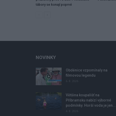
tábory se konají poprvé
NOVINKY
Obděnice vzpomínaly na
filmovou legendu
6. 8. 2026
Většina koupališť na
Příbramsku nabízí výborné
podmínky. Horší voda je jen...
4. 8. 2026