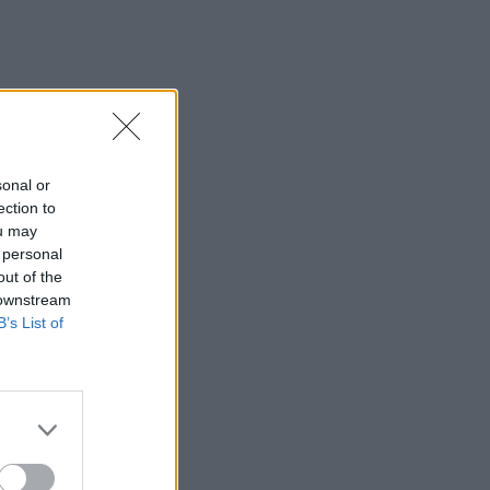
sonal or
ection to
ou may
 personal
out of the
 downstream
B’s List of