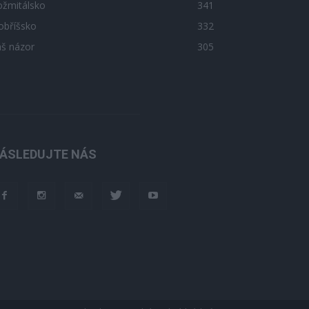
ožmitálsko
341
obříšsko
332
áš názor
305
ÁSLEDUJTE NÁS