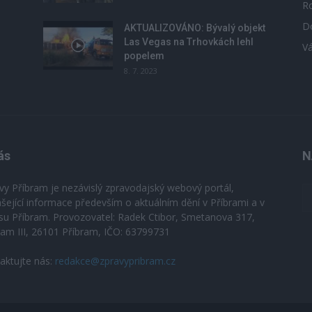
R
D
u
AKTUALIZOVÁNO: Bývalý objekt
Las Vegas na Trhovkách lehl
V
popelem
8. 7. 2023
ás
N
vy Příbram je nezávislý zpravodajský webový portál,
ášející informace především o aktuálním dění v Příbrami a v
su Příbram. Provozovatel: Radek Ctibor, Smetanova 317,
ram III, 26101 Příbram, IČO: 63799731
aktujte nás:
redakce@zpravypribram.cz