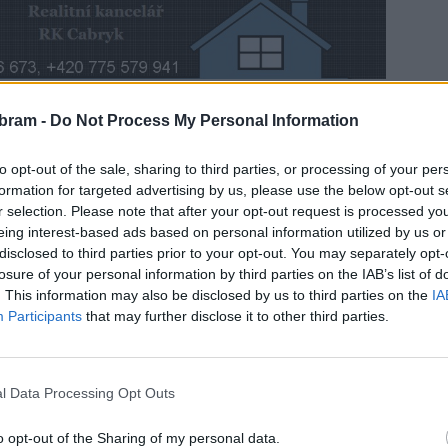
bram -
Do Not Process My Personal Information
ici „nahradilo“ Březnické gulášování, při kterém mezi
áš. Jejich výtvory hodnotili jak návštěvníci akce, tak
to opt-out of the sale, sharing to third parties, or processing of your per
formation for targeted advertising by us, please use the below opt-out s
r selection. Please note that after your opt-out request is processed y
eing interest-based ads based on personal information utilized by us or
disclosed to third parties prior to your opt-out. You may separately opt-
losure of your personal information by third parties on the IAB’s list of
. This information may also be disclosed by us to third parties on the
IA
Participants
that may further disclose it to other third parties.
l Data Processing Opt Outs
zábava
o opt-out of the Sharing of my personal data.