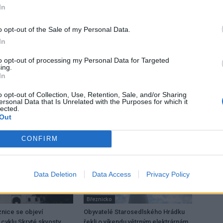
In
o opt-out of the Sale of my Personal Data.
In
Následující článek
to opt-out of processing my Personal Data for Targeted
Prázdniny jsou časem her a zábavy, ale bohužel
ing.
hrozí i větší počet úrazů
In
o opt-out of Collection, Use, Retention, Sale, and/or Sharing
ersonal Data that Is Unrelated with the Purposes for which it
lected.
Out
CONFIRM
Data Deletion
Data Access
Privacy Policy
Březnicko
nice se objeví
Obyvatelé Starosedlského Hrádku
 cyklu Skryté skvosty
řekli o víkendu větrným elektrárnám