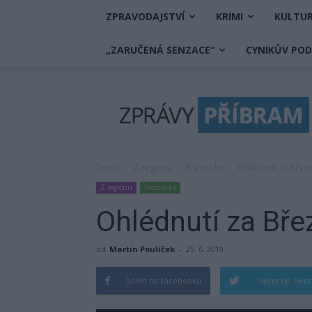
ZPRAVODAJSTVÍ
KRIMI
KULTU
„ZARUČENÁ SENZACE“
CYNIKŮV PO
Zprávy
Příbram
Domů
Z regionu
Březnicko
Ohlédnutí za Břez
Z regionu
Březnicko
Ohlédnutí za Bř
od
Martin Poulíček
-
25. 6. 2019
Sdílet na Facebooku
Tweet na Twit