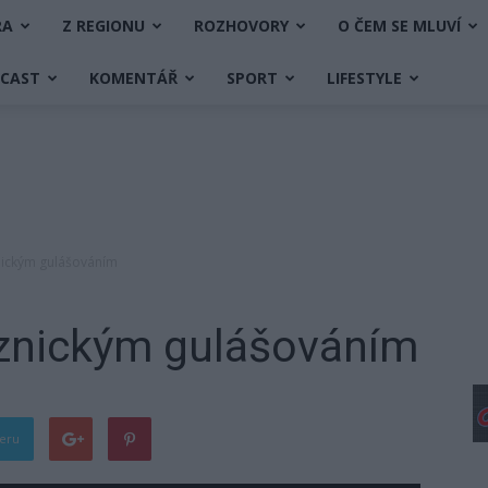
RA
Z REGIONU
ROZHOVORY
O ČEM SE MLUVÍ
DCAST
KOMENTÁŘ
SPORT
LIFESTYLE
nickým gulášováním
eznickým gulášováním
teru