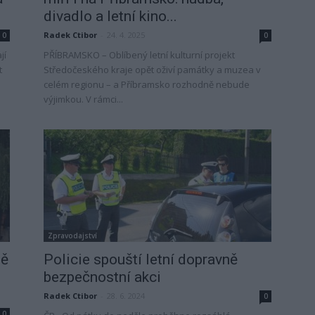
divadlo a letní kino...
Radek Ctibor
-
24. 4. 2025
0
0
jí
PŘÍBRAMSKO – Oblíbený letní kulturní projekt
t
Středočeského kraje opět oživí památky a muzea v
celém regionu – a Příbramsko rozhodně nebude
výjimkou. V rámci...
Zpravodajství
tě
Policie spouští letní dopravně
bezpečnostní akci
Radek Ctibor
-
28. 6. 2024
0
0