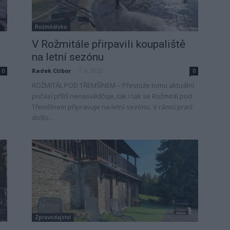
Rožmitálsko
V Rožmitále přirpavili koupaliště
na letní sezónu
Radek Ctibor
-
7. 6. 2022
0
0
ROŽMITÁL POD TŘEMŠÍNEM – Přestože tomu aktuální
počasí příliš nenasvědčuje, tak i tak se Rožmitál pod
Třemšínem připravuje na letní sezónu. V rámci prací
došlo...
Zpravodajství