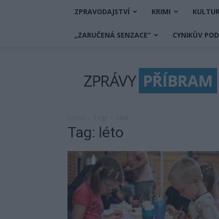
ZPRAVODAJSTVÍ
KRIMI
KULTU
„ZARUČENÁ SENZACE“
CYNIKŮV PO
Zprávy
Příbram
Domů
Tagy
Léto
Tag: léto