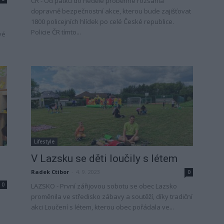
ČR - Od pátku do neděle proběhne rozsáhlá
dopravně bezpečnostní akce, kterou bude zajišťovat
1800 policejních hlídek po celé České republice.
Policie ČR tímto...
vé
Lifestyle
V Lazsku se děti loučily s létem
Radek Ctibor
-
4. 9. 2023
0
0
LAZSKO - První zářijovou sobotu se obec Lazsko
proměnila ve středisko zábavy a soutěží, díky tradiční
akci Loučení s létem, kterou obec pořádala ve...