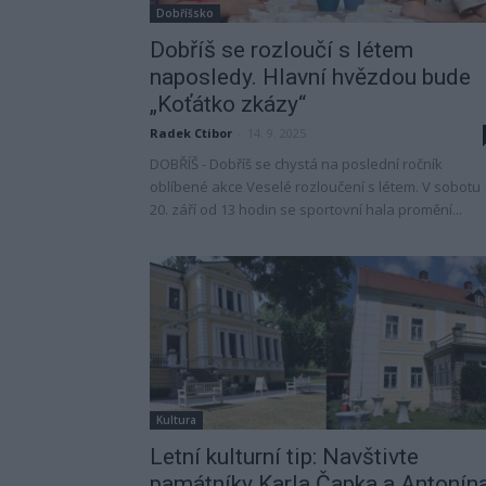
Dobříšsko
Dobříš se rozloučí s létem
naposledy. Hlavní hvězdou bude
„Koťátko zkázy“
Radek Ctibor
-
14. 9. 2025
DOBŘÍŠ - Dobříš se chystá na poslední ročník
oblíbené akce Veselé rozloučení s létem. V sobotu
20. září od 13 hodin se sportovní hala promění...
Kultura
Letní kulturní tip: Navštivte
památníky Karla Čapka a Antonín