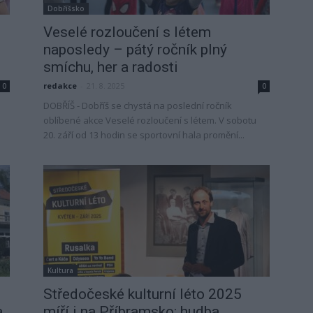
Dobříšsko
Veselé rozloučení s létem
naposledy – pátý ročník plný
smíchu, her a radosti
redakce
-
21. 8. 2025
0
0
DOBŘÍŠ - Dobříš se chystá na poslední ročník
oblíbené akce Veselé rozloučení s létem. V sobotu
20. září od 13 hodin se sportovní hala promění...
Kultura
Středočeské kulturní léto 2025
a
míří i na Příbramsko: hudba,