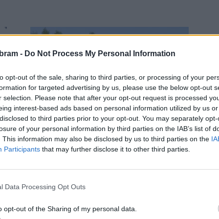
bram -
Do Not Process My Personal Information
to opt-out of the sale, sharing to third parties, or processing of your per
formation for targeted advertising by us, please use the below opt-out s
r selection. Please note that after your opt-out request is processed y
Rožmitálsko
eing interest-based ads based on personal information utilized by us or
V Rožmitále připravují požární
disclosed to third parties prior to your opt-out. You may separately opt-
nádrž pro letní sezónu
losure of your personal information by third parties on the IAB’s list of
. This information may also be disclosed by us to third parties on the
IA
Radek Ctibor
-
27. 5. 2023
0
0
Participants
that may further disclose it to other third parties.
ROŽMITÁL POD TŘEMŠÍNEM - Požární nádrž v
Rožmitále pod Třemšínem, která slouží veřejnosti
jako koupaliště, se připravuje na nadcházející letní
l Data Processing Opt Outs
sezónu. Technické služby ve...
o opt-out of the Sharing of my personal data.