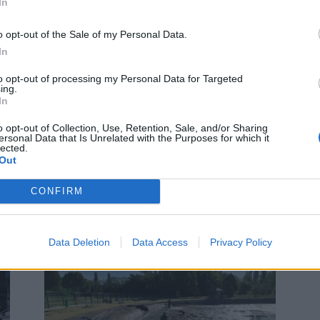
In
o opt-out of the Sale of my Personal Data.
In
to opt-out of processing my Personal Data for Targeted
ing.
Zpravodajství
In
Kam v horkých letních dnech? Do
o opt-out of Collection, Use, Retention, Sale, and/or Sharing
podzemí!
0
ersonal Data that Is Unrelated with the Purposes for which it
lected.
redakce
-
2. 8. 2022
0
ní.
Out
u.
PŘÍBRAM - Během horkých letních dnů se můžete
ochladit v podzemí březohorských dolů – teplota ve
CONFIRM
štolách se celoročně pohybuje okolo 10 °C. Můžete
si...
Data Deletion
Data Access
Privacy Policy