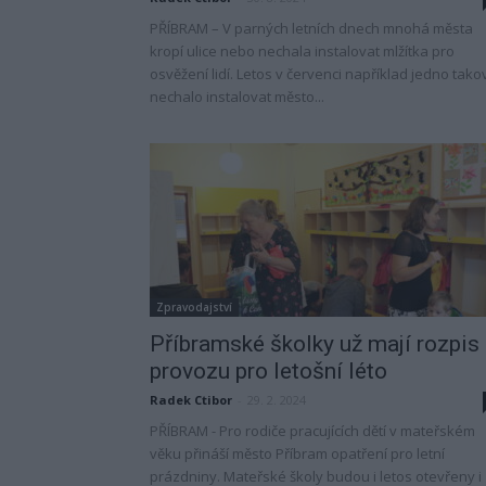
PŘÍBRAM – V parných letních dnech mnohá města
kropí ulice nebo nechala instalovat mlžítka pro
osvěžení lidí. Letos v červenci například jedno tako
nechalo instalovat město...
Zpravodajství
Příbramské školky už mají rozpis
provozu pro letošní léto
Radek Ctibor
-
29. 2. 2024
PŘÍBRAM - Pro rodiče pracujících dětí v mateřském
věku přináší město Příbram opatření pro letní
prázdniny. Mateřské školy budou i letos otevřeny i