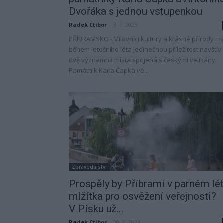
Dvořáka s jednou vstupenkou
Radek Ctibor
-
3. 7. 2025
PŘÍBRAMSKO - Milovníci kultury a krásné přírody ma
během letošního léta jedinečnou příležitost navštívi
dvě významná místa spojená s českými velikány.
Památník Karla Čapka ve...
Zpravodajství
Prospěly by Příbrami v parném lé
mlžítka pro osvěžení veřejnosti?
V Písku už...
Radek Ctibor
-
30. 8. 2024