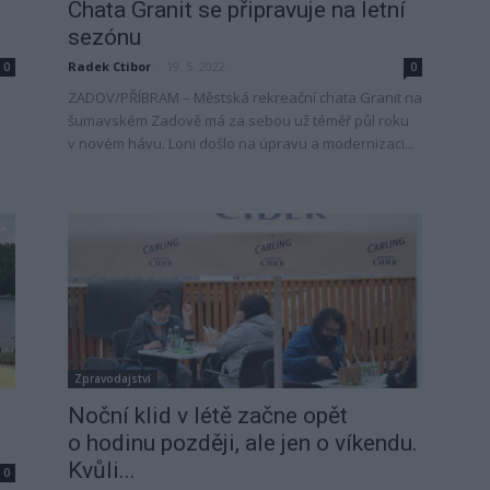
Chata Granit se připravuje na letní
sezónu
Radek Ctibor
-
19. 5. 2022
0
0
ZADOV/PŘÍBRAM – Městská rekreační chata Granit na
šumavském Zadově má za sebou už téměř půl roku
v novém hávu. Loni došlo na úpravu a modernizaci...
Zpravodajství
Noční klid v létě začne opět
o hodinu později, ale jen o víkendu.
Kvůli...
0