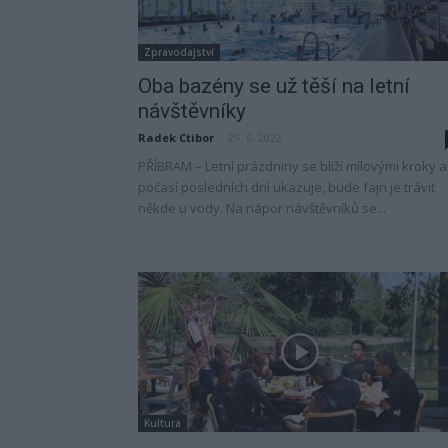
Zpravodajství
Oba bazény se už těší na letní
návštěvníky
Radek Ctibor
-
29. 6. 2022
PŘÍBRAM – Letní prázdniny se blíží mílovými kroky a
počasí posledních dní ukazuje, bude fajn je trávit
někde u vody. Na nápor návštěvníků se...
Kultura