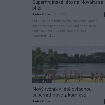
Superhrdinské léto na Nováku se
blíží
Radek Ctibor
-
31. 5. 2022
PŘÍBRAM - Léto bude na Novém rybníku patřit
superhrdinům. V neděli 5. června se od 16 do 20
hodin uskuteční uvodní akce projektu
Superhrdinský...
Zpravodajství
Nový rybník v létě ovládnou
superhrdinové z komiksů
Radek Ctibor
-
11. 5. 2022