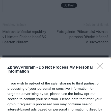
Předchozí článek
Následující článek
Mistrovství české republiky
Fotogalerie: Příbramská věznice
v Ultimate Frisbee hostí SK
pomáhá Dětské léčebně
Spartak Příbram
v Bukovanech
SOUVISEJÍCÍ ČLÁNKY
VÍCE OD AUTORA
ZpravyPribram -
Do Not Process My Personal
Information
Rožmitálští hasiči sbírají ocenění
If you wish to opt-out of the sale, sharing to third parties, or
i reprezentují město doma i v zahraničí
processing of your personal or sensitive information for
Rožmitálsko
targeted advertising by us, please use the below opt-out
section to confirm your selection. Please note that after your
Rožmitálský zámek představí obrazy
opt-out request is processed you may continue seeing
Ivana Bukovského. Vernisáž doplní
interest-based ads based on personal information utilized by