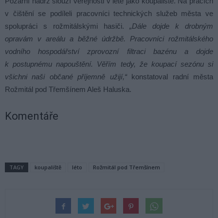
Požární nádrž slouží veřejnosti v létě jako koupaliště. Na pracích
v čištění se podíleli pracovníci technických služeb města ve
spolupráci s rožmitálskými hasiči.
„Dále dojde k drobným
opravám v areálu a běžné údržbě. Pracovníci rožmitálského
vodního hospodářství zprovozní filtraci bazénu a dojde
k postupnému napouštění. Věřím tedy, že koupací sezónu si
všichni naši občané příjemně užijí,“
konstatoval radní města
Rožmitál pod Třemšínem Aleš Haluska.
Komentáře
TAGY
koupaliště
léto
Rožmitál pod Třemšínem