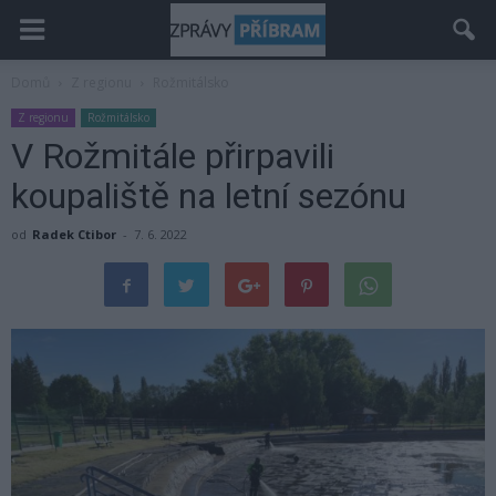
Domů
Z regionu
Rožmitálsko
Z regionu
Rožmitálsko
V Rožmitále přirpavili
koupaliště na letní sezónu
od
Radek Ctibor
-
7. 6. 2022