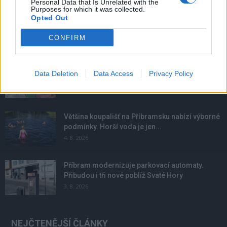
Personal Data that Is Unrelated with the
Purposes for which it was collected.
Opted Out
CONFIRM
NOVINKY
Obděnice vzpomínaly na filmovou legendu
Data Deletion
Data Access
Privacy Policy
6. 8. 2026
Většina koupališť na Příbramsku nabízí výborné
podmínky. Horší voda je jen...
4. 8. 2026
Příbram modernizuje parkovací automaty.
Přibudou i tři nové poblíž Svaté Hory
3. 8. 2026
NEJČTENĚJŠÍ ČLÁNKY