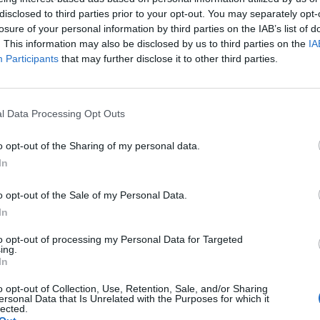
 first respondeři, a tím přispívají ke zlepšení a zkvalitnění
disclosed to third parties prior to your opt-out. You may separately opt-
ako na kraji pak je zajistit nejen vybavení, ale samozřejmě
losure of your personal information by third parties on the IAB’s list of
. This information may also be disclosed by us to third parties on the
IA
ou těch nejpovolanějších, tedy našich záchranářů,
“ vysvětlil
Participants
that may further disclose it to other third parties.
l Pavlík.
5 kusů přístrojů, které budou kompatibilní s přístroji ve
l Data Processing Opt Outs
,5 mil. Kč, a to včetně příslušenství. Na tuto akci se ZZS
čních prostředků prostřednictvím nadačního programu ČEZ
o opt-out of the Sharing of my personal data.
In
o opt-out of the Sale of my Personal Data.
In
to opt-out of processing my Personal Data for Targeted
ing.
In
Čechy
záchranná služba
o opt-out of Collection, Use, Retention, Sale, and/or Sharing
ersonal Data that Is Unrelated with the Purposes for which it
lected.