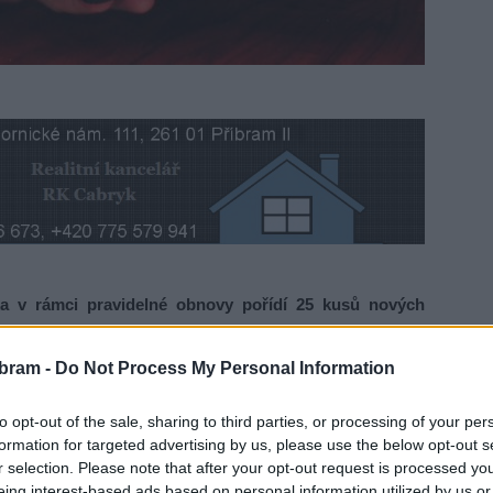
 v rámci pravidelné obnovy pořídí 25 kusů nových
ále AED), které budou poskytnuty formou zápůjčky do
telství policie Středočeského kraje. Nahradí tak starší
bram -
Do Not Process My Personal Information
ují doposud.
to opt-out of the sale, sharing to third parties, or processing of your per
formation for targeted advertising by us, please use the below opt-out s
 z rozhodujících faktorů čas, proto již roky na našem území
r selection. Please note that after your opt-out request is processed y
přednemocniční první pomoci nejen příslušníky PČR, ale
eing interest-based ads based on personal information utilized by us or