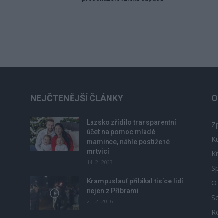
NEJČTENĚJŠÍ ČLÁNKY
O
Lazsko zřídilo transparentní
Zp
účet na pomoc mladé
Ku
mamince, náhle postižené
mrtvicí
Kr
14. 2. 2023
Sp
Krampuslauf přilákal tisíce lidí
O
nejen z Příbrami
S
2. 12. 2016
R