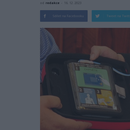
od
redakce
-
16. 12. 2023
Sdílet na Facebooku
Tweet na Twit