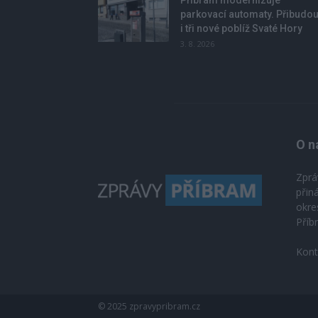
Příbram modernizuje
parkovací automaty. Přibudo
i tři nové poblíž Svaté Hory
3. 8. 2026
O n
Zprá
přin
okre
Příb
Kont
© 2025 zpravypribram.cz