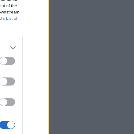
out of the
 downstream
B’s List of