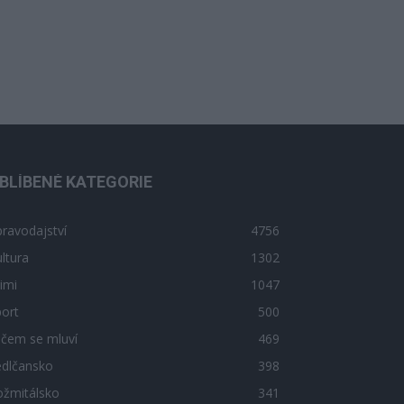
BLÍBENÉ KATEGORIE
ravodajství
4756
ltura
1302
imi
1047
ort
500
 čem se mluví
469
edlčansko
398
ožmitálsko
341