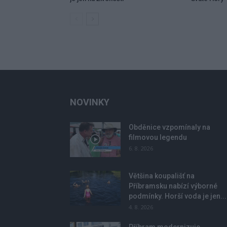
NOVINKY
Obděnice vzpomínaly na
filmovou legendu
6. 8. 2026
Většina koupališť na
Příbramsku nabízí výborné
podmínky. Horší voda je jen...
4. 8. 2026