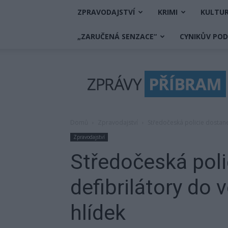
ZPRAVODAJSTVÍ
KRIMI
KULTU
„ZARUČENÁ SENZACE“
CYNIKŮV PO
Zprávy
Příbram
Domů
Zpravodajství
Středočeská policie dostane
Zpravodajství
Středočeská poli
defibrilátory do 
hlídek