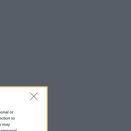
sonal or
ection to
ou may
 personal