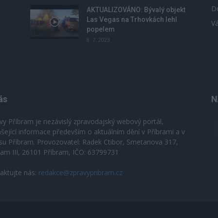
D
u
AKTUALIZOVÁNO: Bývalý objekt
Las Vegas na Trhovkách lehl
V
popelem
8. 7. 2023
ás
N
vy Příbram je nezávislý zpravodajský webový portál,
ášející informace především o aktuálním dění v Příbrami a v
su Příbram. Provozovatel: Radek Ctibor, Smetanova 317,
ram III, 26101 Příbram, IČO: 63799731
aktujte nás:
redakce@zpravypribram.cz