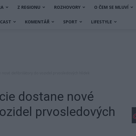
RA
Z REGIONU
ROZHOVORY
O ČEM SE MLUVÍ
DCAST
KOMENTÁŘ
SPORT
LIFESTYLE
 nové defibrilátory do vozidel prvosledových hlídek
cie dostane nové
vozidel prvosledových