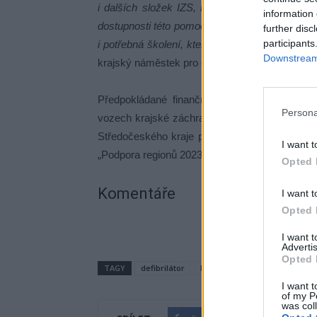
i dalších složek IZS, kteří fungují v kraji jako
information 
dostupnosti této pomoci napříč krajem. Na nás j
further disc
participants
i potřebná školení, která probíhají pod taktovk
Downstream 
krajský náměstek pro oblast zdravotnictví Pave
Předpokládané finanční náklady na pořízení 2
Persona
vozech krajské záchranky, jsou stanoveny na 1
Středočeského kraje pokusí získat část finan
I want t
„Podpora regionů 2023“.
Opted 
Komentáře
I want t
Opted 
I want 
Advertis
Opted 
TAGY
defibrilátor
hlídka
policie
Střední 
I want t
of my P
was col