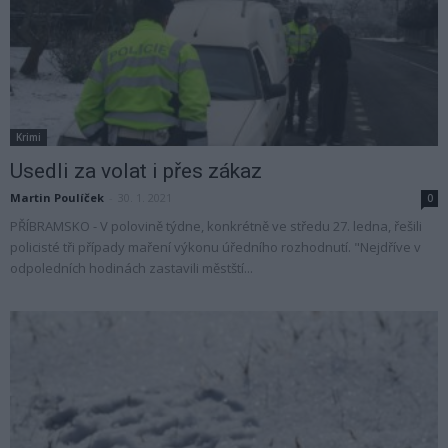
Krimi
Usedli za volat i přes zákaz
Martin Poulíček
-
30. 1. 2021
0
PŘÍBRAMSKO - V polovině týdne, konkrétně ve středu 27. ledna, řešili
policisté tři případy maření výkonu úředního rozhodnutí. "Nejdříve v
odpoledních hodinách zastavili městští...