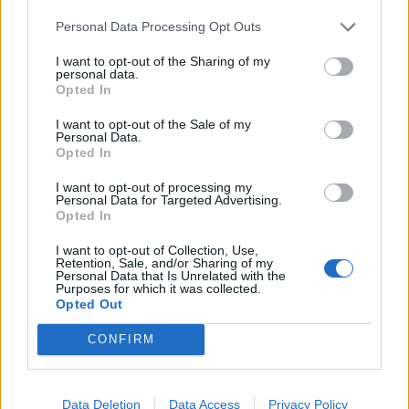
Personal Data Processing Opt Outs
I want to opt-out of the Sharing of my
personal data.
Opted In
I want to opt-out of the Sale of my
Personal Data.
Opted In
I want to opt-out of processing my
Personal Data for Targeted Advertising.
Krimi
Opted In
Silniční kontroly v posledních dnech odhalily
I want to opt-out of Collection, Use,
několik hříšníků za volantem
Retention, Sale, and/or Sharing of my
Personal Data that Is Unrelated with the
Purposes for which it was collected.
Radek Ctibor
-
25. 3. 2021
0
Opted Out
PŘÍBRAMSKO - Od začátku roku nachytali příbramští policisté při
silničních kontrolách celkem 105 řidičů, kteří usedli za volant pod
CONFIRM
vlivem návykové látky. Z nich...
Data Deletion
Data Access
Privacy Policy