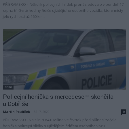
PŘÍBRAMSKO - Několik policejních hlídek pronásledovalo v pondělí 17.
srpna tři čtvrtě hodiny řidiče ujíždějícího osobního vozidla, které místy
jelo rychlostí až 160 km...
Krimi
Policejní honička s mercedesem skončila
u Dobříše
Martin Poulíček
-
31. 7. 2020
0
PŘÍBRAMSKO - Na silnici I/4 u Milína ve čtvrtek před půlnocí začala
honička policejní hlídky s ujíždějícím řidičem osobního vozu.