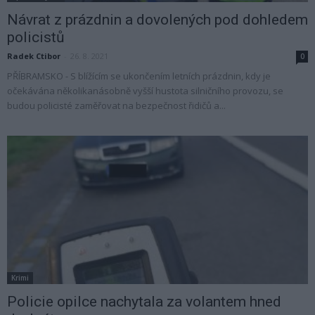
Návrat z prázdnin a dovolených pod dohledem
policistů
Radek Ctibor
-
26. 8. 2021
0
PŘÍBRAMSKO - S blížícím se ukončením letních prázdnin, kdy je
očekávána několikanásobně vyšší hustota silničního provozu, se
budou policisté zaměřovat na bezpečnost řidičů a...
Krimi
Policie opilce nachytala za volantem hned