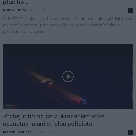
ptačího…
Radek Ctibor
-
19. 12. 2020
0
CHRAŠTICE - Nejen k záchraně lidských životů a majetku vyjíždějí občas
policisté. V úterý 15. prosince vyjížděla jedna z policejních hlídek k
poněkud netradičnímu...
Krimi
Prchajícího řidiče v ukradeném voze
nezastavila ani střelba policistů
Martin Poulíček
-
17. 8. 2020
0