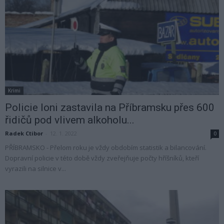
Krimi
Policie loni zastavila na Příbramsku přes 600
řidičů pod vlivem alkoholu...
Radek Ctibor
-
12. 1. 2022
0
PŘÍBRAMSKO - Přelom roku je vždy obdobím statistik a bilancování.
Dopravní policie v této době vždy zveřejňuje počty hříšníků, kteří
vyrazili na silnice v...