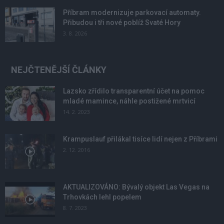
Příbram modernizuje parkovací automaty.
Přibudou i tři nové poblíž Svaté Hory
3. 8. 2026
NEJČTENĚJŠÍ ČLÁNKY
Lazsko zřídilo transparentní účet na pomoc
mladé mamince, náhle postižené mrtvicí
14. 2. 2023
Krampuslauf přilákal tisíce lidí nejen z Příbrami
2. 12. 2016
AKTUALIZOVÁNO: Bývalý objekt Las Vegas na
Trhovkách lehl popelem
8. 7. 2023