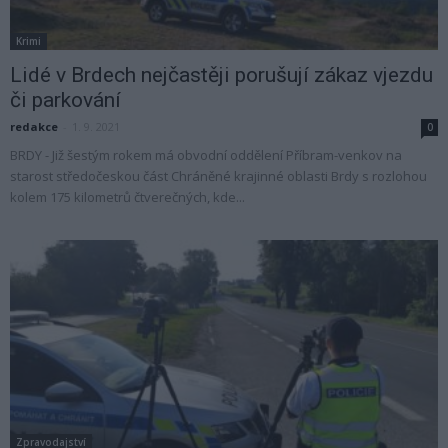
Krimi
Lidé v Brdech nejčastěji porušují zákaz vjezdu
či parkování
redakce
-
1. 9. 2021
0
BRDY - Již šestým rokem má obvodní oddělení Příbram-venkov na
starost středočeskou část Chráněné krajinné oblasti Brdy s rozlohou
kolem 175 kilometrů čtverečných, kde...
Zpravodajství