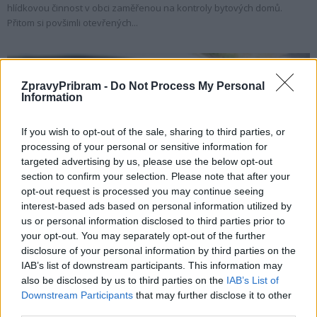
hlídkovou činnost v obci zaměřenou na kontroly bytových domů.
Přitom si povšimli otevřených...
ZpravyPribram -
Do Not Process My Personal
Information
If you wish to opt-out of the sale, sharing to third parties, or
processing of your personal or sensitive information for
targeted advertising by us, please use the below opt-out
section to confirm your selection. Please note that after your
opt-out request is processed you may continue seeing
Krimi
interest-based ads based on personal information utilized by
Řidil přes zákaz a navíc měl v autě i věci
us or personal information disclosed to third parties prior to
k výrobě drog
your opt-out. You may separately opt-out of the further
disclosure of your personal information by third parties on the
Radek Ctibor
-
30. 4. 2021
0
IAB’s list of downstream participants. This information may
DLOUHÁ LHOTA - Zajímavý nález uskutečnila policejní hlídka koncem
also be disclosed by us to third parties on the
IAB’s List of
dubna při noční kontrole řidiče. Jak se ukázalo, měl toho na svědomí
Downstream Participants
that may further disclose it to other
víc. Policejní hlídka zastavila...
third parties.