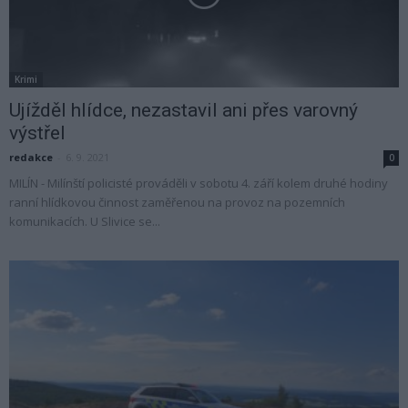
Krimi
Ujížděl hlídce, nezastavil ani přes varovný
výstřel
redakce
-
6. 9. 2021
0
MILÍN - Milínští policisté prováděli v sobotu 4. září kolem druhé hodiny
ranní hlídkovou činnost zaměřenou na provoz na pozemních
komunikacích. U Slivice se...