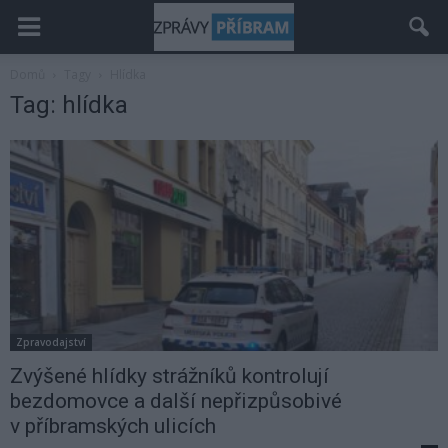
Domů
Tagy
Hlídka
Tag: hlídka
Zpravodajství
Zvýšené hlídky strážníků kontrolují
bezdomovce a další nepřizpůsobivé
v příbramských ulicích