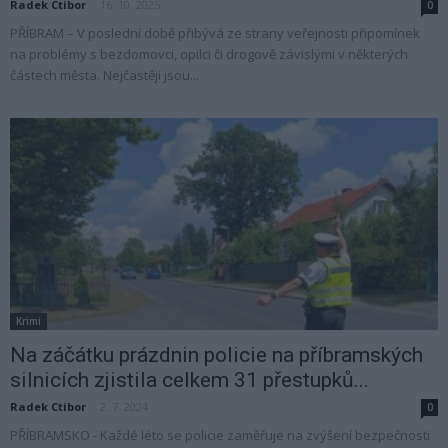
Radek Ctibor
-
16. 10. 2025
0
PŘÍBRAM – V poslední době přibývá ze strany veřejnosti připomínek
na problémy s bezdomovci, opilci či drogově závislými v některých
částech města. Nejčastěji jsou...
Krimi
Na záčátku prázdnin policie na příbramských
silnicích zjistila celkem 31 přestupků...
Radek Ctibor
-
2. 7. 2024
0
PŘÍBRAMSKO - Každé léto se policie zaměřuje na zvýšení bezpečnosti