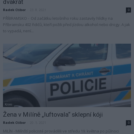
dvakrát
Radek Ctibor
-
23. 8. 2021
0
PŘÍBRAMSKO - Od začátku letošního roku zastavily hlídky na
Příbramsku 402 řidičů, kteří požili před jízdou alkohol nebo drogy. A jak
to vypadá, není...
Krimi
Žena v Milíně „luftovala“ sklepní kóji
Radek Ctibor
-
20. 5. 2021
0
MILÍN - Milínští policisté prováděli ve středu 19. května po půlnoci