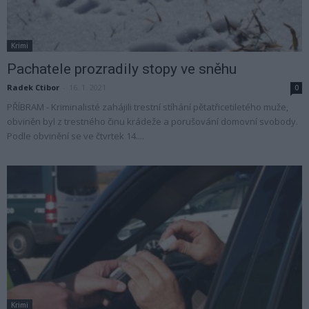
Krimi
Pachatele prozradily stopy ve sněhu
Radek Ctibor
-
16. 1. 2021
0
PŘÍBRAM - Kriminalisté zahájili trestní stíhání pětatřicetiletého muže,
obviněn byl z trestného činu krádeže a porušování domovní svobody.
Podle obvinění se ve čtvrtek 14....
Krimi