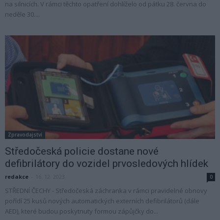
na silnicích. V rámci těchto opatření dohlíželo od pátku 28. června do
neděle 30....
Zpravodajství
Středočeská policie dostane nové
defibrilátory do vozidel prvosledových hlídek
redakce
-
16. 12. 2023
0
STŘEDNÍ ČECHY - Středočeská záchranka v rámci pravidelné obnovy
pořídí 25 kusů nových automatických externích defibrilátorů (dále
AED), které budou poskytnuty formou zápůjčky do...