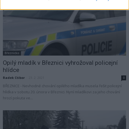
Březnicko
Opilý mladík v Březnici vyhrožoval policejní
hlídce
Radek Ctibor
-
23. 2. 2021
0
BŘEZNICE - Nevhodné chování opilého mladíka musela řešit policejní
hlídka v sobotu 20. února v Březnici. Nyní mladíkovi za jeho chování
hrozí pokuta ve...