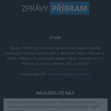
O nás
Zprávy Příbram je nezávislý zpravodajský webový portál,
přinášející informace především o aktuálním dění v Příbrami a v
okresu Příbram. Provozovatel: Radek Ctibor, Smetanova 317,
Příbram III, 26101 Příbram, IČO: 63799731
Kontaktujte nás:
redakce@zpravypribram.cz
NÁSLEDUJTE NÁS
Ochrana osobních údajů a cookies: Tento web používá cookies.
Pokračováním v používání této webové stránky souhlasíte s jejich