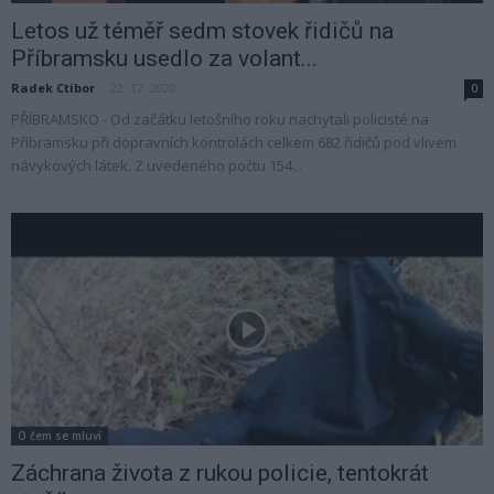
Letos už téměř sedm stovek řidičů na
Příbramsku usedlo za volant...
Radek Ctibor
-
22. 12. 2020
0
PŘÍBRAMSKO - Od začátku letošního roku nachytali policisté na
Příbramsku při dopravních kontrolách celkem 682 řidičů pod vlivem
návykových látek. Z uvedeného počtu 154...
O čem se mluví
Záchrana života z rukou policie, tentokrát