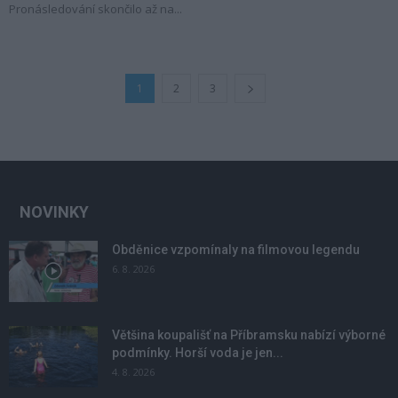
Pronásledování skončilo až na...
1
2
3
NOVINKY
Obděnice vzpomínaly na filmovou legendu
6. 8. 2026
Většina koupališť na Příbramsku nabízí výborné
podmínky. Horší voda je jen...
4. 8. 2026