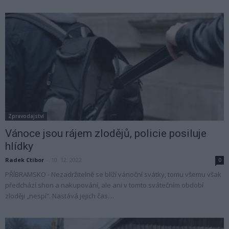
Zpravodajství
Vánoce jsou rájem zlodějů, policie posiluje
hlídky
Radek Ctibor
-
10. 12. 2022
0
PŘÍBRAMSKO - Nezadržitelně se blíží vánoční svátky, tomu všemu však
předchází shon a nakupování, ale ani v tomto svátečním období
zloději „nespí“. Nastává jejich čas....