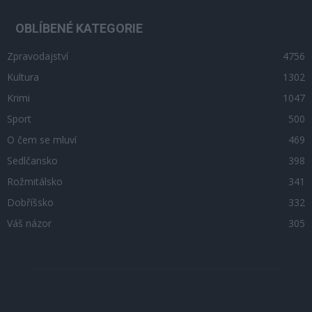
OBLÍBENÉ KATEGORIE
Zpravodajství
4756
Kultura
1302
Krimi
1047
Sport
500
O čem se mluví
469
Sedlčansko
398
Rožmitálsko
341
Dobříšsko
332
Váš názor
305