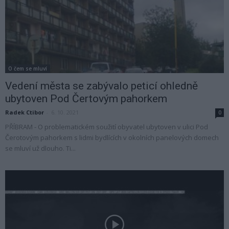
O čem se mluví
Vedení města se zabývalo peticí ohledně
ubytoven Pod Čertovým pahorkem
Radek Ctibor
-
6. 10. 2021
0
PŘÍBRAM - O problematickém soužití obyvatel ubytoven v ulici Pod
Čerotovým pahorkem s lidmi bydlících v okolních panelových domech
se mluví už dlouho. Ti...