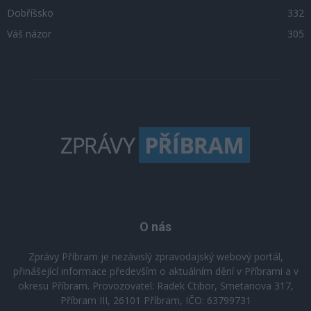
Dobříšsko
332
Váš názor
305
O nás
Zprávy Příbram je nezávislý zpravodajský webový portál,
přinášející informace především o aktuálním dění v Příbrami a v
okresu Příbram. Provozovatel: Radek Ctibor, Smetanova 317,
Příbram III, 26101 Příbram, IČO: 63799731