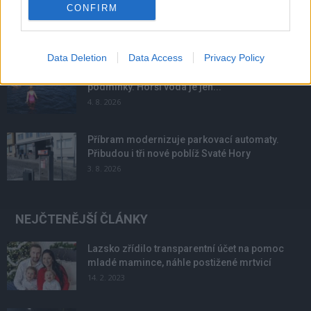
Obděnice vzpomínaly na filmovou legendu
CONFIRM
6. 8. 2026
Data Deletion
Data Access
Privacy Policy
Většina koupališť na Příbramsku nabízí výborné
podmínky. Horší voda je jen...
4. 8. 2026
Příbram modernizuje parkovací automaty.
Přibudou i tři nové poblíž Svaté Hory
3. 8. 2026
NEJČTENĚJŠÍ ČLÁNKY
Lazsko zřídilo transparentní účet na pomoc
mladé mamince, náhle postižené mrtvicí
14. 2. 2023