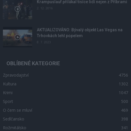
Krampuslauf přilákal tisíce lidí nejen z Příbrami
2. 12. 2016
AKTUALIZOVÁNO: Bývalý objekt Las Vegas na
Trhovkách lehl popelem
8. 7. 2023
OBLÍBENÉ KATEGORIE
Zpravodajství
4756
Kultura
1302
Krimi
1047
Sport
500
O čem se mluví
469
Sedlčansko
398
Rožmitálsko
341