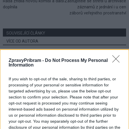
Rada zřídila novou komisi a další
Zastupitelé se střetli u archivace
doplnila
záznamů z jednání i u cen
záborů veřejného prostranství
SOUVISEJÍCÍ ČLÁNKY
VÍCE OD AUTORA
Většina koupališť na Příbramsku nabízí
ZpravyPribram -
Do Not Process My Personal
výborné podmínky. Horší voda je jen na
Information
Živohošti
Zpravodajství
If you wish to opt-out of the sale, sharing to third parties, or
Příbram modernizuje parkovací automaty.
processing of your personal or sensitive information for
Přibudou i tři nové poblíž Svaté Hory
targeted advertising by us, please use the below opt-out
section to confirm your selection. Please note that after your
Zpravodajství
opt-out request is processed you may continue seeing
interest-based ads based on personal information utilized by
Středočeský kraj upravil pravidla soutěže.
us or personal information disclosed to third parties prior to
Obce nově získají body i za předcházení
your opt-out. You may separately opt-out of the further
vzniku odpadu
Zpravodajství
disclosure of your personal information by third parties on the