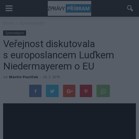
Domů
Zpravodajství
Zpravodajství
Veřejnost diskutovala
s europoslancem Luďkem
Niedermayerem o EU
od
Martin Poulíček
-
26. 2. 2019