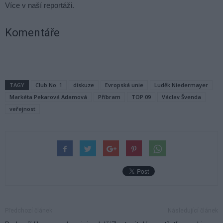
Více v naší reportáži.
Komentáře
TAGY
Club No. 1
diskuze
Evropská unie
Luděk Niedermayer
Markéta Pekarová Adamová
Příbram
TOP 09
Václav Švenda
veřejnost
Předchozí článek
Následující článek