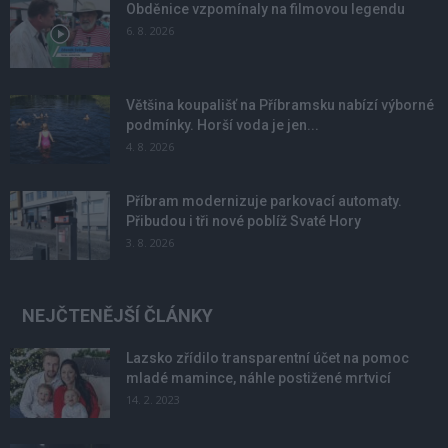
Obděnice vzpomínaly na filmovou legendu
6. 8. 2026
Většina koupališť na Příbramsku nabízí výborné
podmínky. Horší voda je jen...
4. 8. 2026
Příbram modernizuje parkovací automaty.
Přibudou i tři nové poblíž Svaté Hory
3. 8. 2026
NEJČTENĚJŠÍ ČLÁNKY
Lazsko zřídilo transparentní účet na pomoc
mladé mamince, náhle postižené mrtvicí
14. 2. 2023