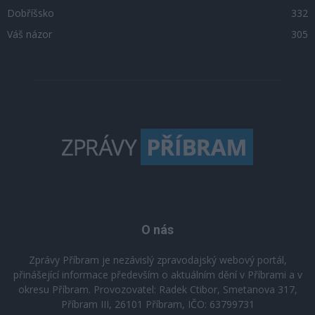
Dobříšsko
332
Váš názor
305
O nás
Zprávy Příbram je nezávislý zpravodajský webový portál,
přinášející informace především o aktuálním dění v Příbrami a v
okresu Příbram. Provozovatel: Radek Ctibor, Smetanova 317,
Příbram III, 26101 Příbram, IČO: 63799731