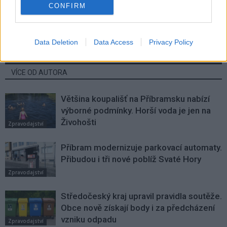
Příbramští policisté dopadli
Nohejbalisté ve Skoupém
CONFIRM
recidivistu, který vykrádal domy
bojovali za charitu a vybrali přes
a chatky
100 tisíc
Data Deletion
Data Access
Privacy Policy
SOUVISEJÍCÍ ČLÁNKY
VÍCE OD AUTORA
Většina koupališť na Příbramsku nabízí
výborné podmínky. Horší voda je jen na
Živohošti
Zpravodajství
Příbram modernizuje parkovací automaty.
Přibudou i tři nové poblíž Svaté Hory
Zpravodajství
Středočeský kraj upravil pravidla soutěže.
Obce nově získají body i za předcházení
vzniku odpadu
Zpravodajství