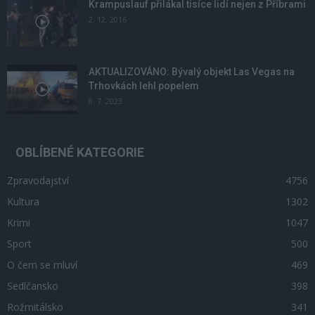
Krampuslauf přilákal tisíce lidí nejen z Příbrami
2. 12. 2016
AKTUALIZOVÁNO: Bývalý objekt Las Vegas na
Trhovkách lehl popelem
8. 7. 2023
OBLÍBENÉ KATEGORIE
Zpravodajství
4756
Kultura
1302
Krimi
1047
Sport
500
O čem se mluví
469
Sedlčansko
398
Rožmitálsko
341