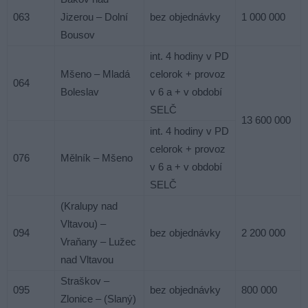
063
Jizerou – Dolní
bez objednávky
1 000 000
Bousov
int. 4 hodiny v PD
Mšeno – Mladá
celorok + provoz
064
Boleslav
v 6 a + v období
SELČ
13 600 000
int. 4 hodiny v PD
celorok + provoz
076
Mělník – Mšeno
v 6 a + v období
SELČ
(Kralupy nad
Vltavou) –
094
bez objednávky
2 200 000
Vraňany – Lužec
nad Vltavou
Straškov –
095
bez objednávky
800 000
Zlonice – (Slaný)