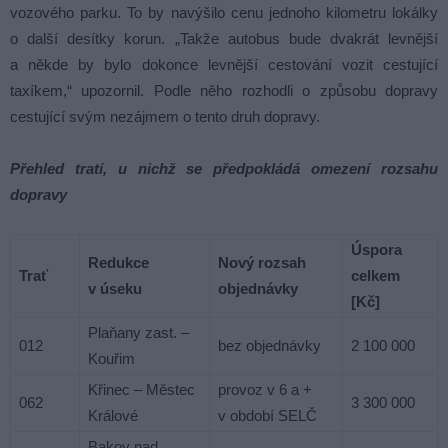
vozového parku. To by navýšilo cenu jednoho kilometru lokálky
o další desítky korun. „Takže autobus bude dvakrát levnější
a někde by bylo dokonce levnější cestování vozit cestující
taxíkem,“ upozornil. Podle něho rozhodli o způsobu dopravy
cestující svým nezájmem o tento druh dopravy.
Přehled tratí, u nichž se předpokládá omezení rozsahu
dopravy
Úspora
Redukce
Nový rozsah
Trať
celkem
v úseku
objednávky
[Kč]
Plaňany zast. –
012
bez objednávky
2 100 000
Kouřim
Křinec – Městec
provoz v 6 a +
062
3 300 000
Králové
v období SELČ
Bakov nad