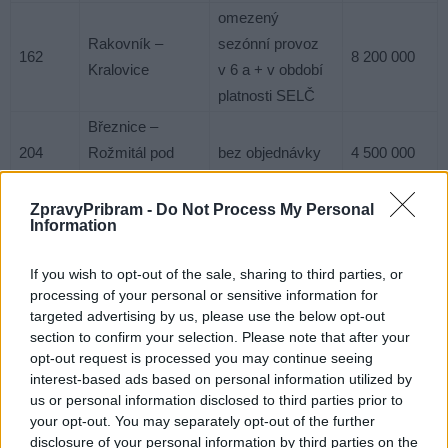
omezený
Rakovník –
sezónní provoz
162
8 200 000
Kralovice
v 6 a + v období
platnosti SELČ
Březnice –
204
Rožmitál pod
bez objednávky
4 500 000
Třemšínem
ZpravyPribram -
Do Not Process My Personal
sezónní provoz
Čisovice –
Information
210
v 6 a + v období
11 500 000
Mníšek – Dobříš
platnosti SELČ
If you wish to opt-out of the sale, sharing to third parties, or
Vlašim – Trhový
processing of your personal or sensitive information for
222
bez objednávky
5 000 000
targeted advertising by us, please use the below opt-out
Štěpánov
section to confirm your selection. Please note that after your
bez objednávky
opt-out request is processed you may continue seeing
Čelákovice –
233
(převod výkonů
–
interest-based ads based on personal information utilized by
Mochov
us or personal information disclosed to third parties prior to
na jinou trať)
your opt-out. You may separately opt-out of the further
Celkem
52 200 000
disclosure of your personal information by third parties on the