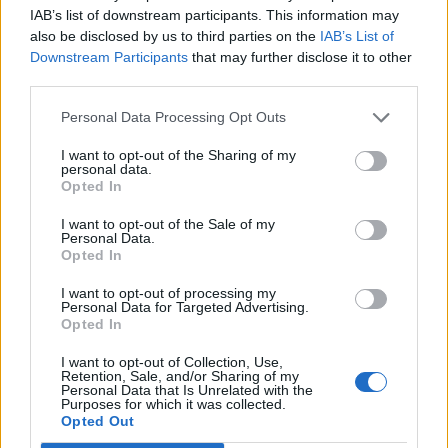
IAB’s list of downstream participants. This information may
also be disclosed by us to third parties on the
IAB’s List of
Downstream Participants
that may further disclose it to other
third parties.
Komentáře
Personal Data Processing Opt Outs
I want to opt-out of the Sharing of my
personal data.
Opted In
TAGY
autobus
náhrada
návrh
Petr Borecký
rada
spoje
Středočeský kraj
úspora
vlak
železnice
zrušení
I want to opt-out of the Sale of my
Personal Data.
Opted In
I want to opt-out of processing my
Personal Data for Targeted Advertising.
Opted In
I want to opt-out of Collection, Use,
Retention, Sale, and/or Sharing of my
Personal Data that Is Unrelated with the
Purposes for which it was collected.
Opted Out
Předchozí článek
Následující článek