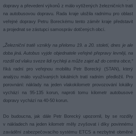
dopravy a převedení výkonů z málo vytížených železničních tratí
na autobusovou dopravu. Rada kraje uložila radnímu pro oblast
veřejné dopravy Petru Boreckému tento záměr kraje představit
a projednat se zástupci samospráv dotčených obcí.
„Železniční tratě vznikly na přelomu 19. a 20. století, dnes je ale
doba jiná. Autobus vyjde objednatele veřejné přepravy levněji, na
rozdíl od vlaku sveze lidi rychleji a může zajet až do centra obce,“
říká radní pro veřejnou mobilitu Petr Borecký (STAN), který
analýzu málo využívaných lokálních tratí radním předložil. Pro
porovnání: náklady na jeden vlakokilometr provozování lokálky
vychází na 95-135 korun, naproti tomu kilometr autobusové
dopravy vychází na 40-50 korun.
Do budoucna, jak dále Petr Borecký upozornil, by se rozdíly
v nákladech na jeden kilometr měly zvyšovat i díky povinnému
zavádění zabezpečovacího systému ETCS a nezbytné obměně