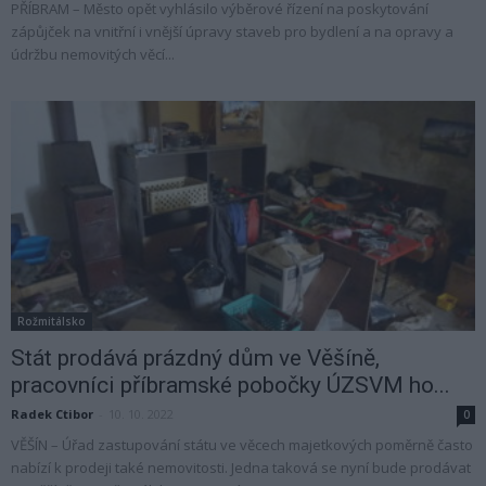
PŘÍBRAM – Město opět vyhlásilo výběrové řízení na poskytování
zápůjček na vnitřní i vnější úpravy staveb pro bydlení a na opravy a
údržbu nemovitých věcí...
Rožmitálsko
Stát prodává prázdný dům ve Věšíně,
pracovníci příbramské pobočky ÚZSVM ho...
Radek Ctibor
-
10. 10. 2022
0
VĚŠÍN – Úřad zastupování státu ve věcech majetkových poměrně často
nabízí k prodeji také nemovitosti. Jedna taková se nyní bude prodávat