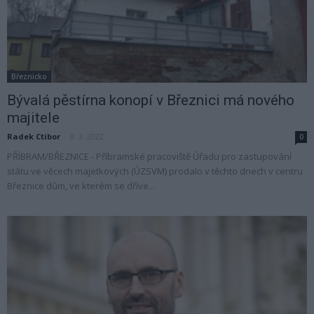
Březnicko
Bývalá pěstírna konopí v Březnici má nového
majitele
Radek Ctibor
-
8. 3. 2022
0
PŘÍBRAM/BŘEZNICE - Příbramské pracoviště Úřadu pro zastupování
státu ve věcech majetkových (ÚZSVM) prodalo v těchto dnech v centru
Březnice dům, ve kterém se dříve...