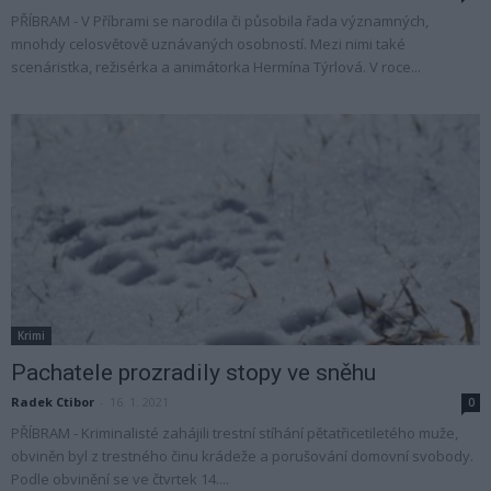
PŘÍBRAM - V Příbrami se narodila či působila řada významných,
mnohdy celosvětově uznávaných osobností. Mezi nimi také
scenáristka, režisérka a animátorka Hermína Týrlová. V roce...
Krimi
Pachatele prozradily stopy ve sněhu
Radek Ctibor
-
16. 1. 2021
0
PŘÍBRAM - Kriminalisté zahájili trestní stíhání pětatřicetiletého muže,
obviněn byl z trestného činu krádeže a porušování domovní svobody.
Podle obvinění se ve čtvrtek 14....