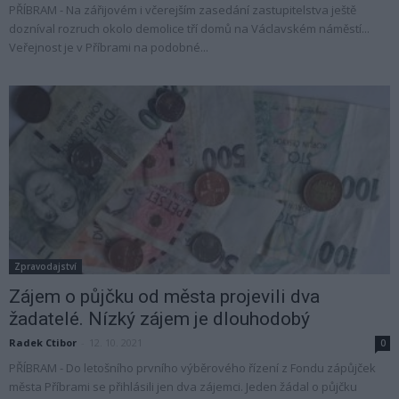
PŘÍBRAM - Na zářijovém i včerejším zasedání zastupitelstva ještě
dozníval rozruch okolo demolice tří domů na Václavském náměstí...
Veřejnost je v Příbrami na podobné...
Zpravodajství
Zájem o půjčku od města projevili dva
žadatelé. Nízký zájem je dlouhodobý
Radek Ctibor
-
12. 10. 2021
0
PŘÍBRAM - Do letošního prvního výběrového řízení z Fondu zápůjček
města Příbrami se přihlásili jen dva zájemci. Jeden žádal o půjčku