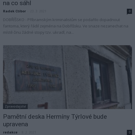
na co sáhl
Radek Ctibor
-
23. 3. 2021
0
DOBŘÍŠSKO - Příbramským kriminalistům se podařilo dopadnout
fantoma, který řádil zejména na Dobříšsku. Ve snaze nezanechat na
místě činu žádné stopy tzv. ukradl, na...
Zpravodajství
Pamětní deska Hermíny Týrlové bude
upravena
redakce
-
8. 2. 2021
0