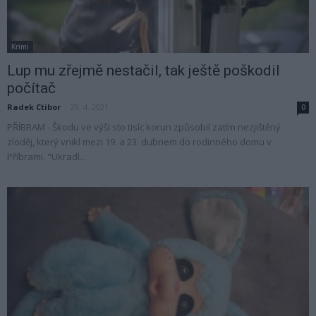
Krimi
Lup mu zřejmě nestačil, tak ještě poškodil
počítač
Radek Ctibor
-
29. 4. 2021
0
PŘÍBRAM - Škodu ve výši sto tisíc korun způsobil zatím nezjištěný
zloděj, který vnikl mezi 19. a 23. dubnem do rodinného domu v
Příbrami. "Ukradl...