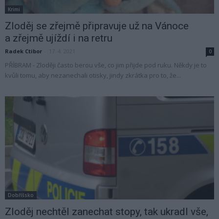
Krimi
Zloděj se zřejmě připravuje už na Vánoce
a zřejmě ujíždí i na retru
Radek Ctibor
-
17. 4. 2021
0
PŘÍBRAM - Zloději často berou vše, co jim přijde pod ruku. Někdy je to
kvůli tomu, aby nezanechali otisky, jindy zkrátka pro to, že...
Dobříšsko
Zloděj nechtěl zanechat stopy, tak ukradl vše,