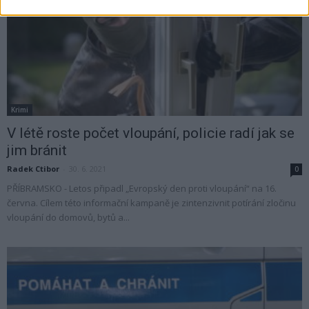
Krimi
V létě roste počet vloupání, policie radí jak se
jim bránit
Radek Ctibor
-
30. 6. 2021
0
PŘÍBRAMSKO - Letos připadl „Evropský den proti vloupání“ na 16.
června. Cílem této informační kampaně je zintenzivnit potírání zločinu
vloupání do domovů, bytů a...