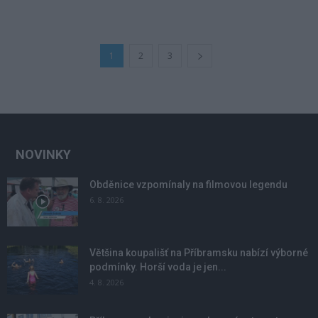
1
2
3
NOVINKY
Obděnice vzpomínaly na filmovou legendu
6. 8. 2026
Většina koupališť na Příbramsku nabízí výborné
podmínky. Horší voda je jen...
4. 8. 2026