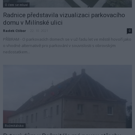
O čem se mluví
Radnice představila vizualizaci parkovacího
domu v Milínské ulici
Radek Ctibor
-
22. 10. 2021
0
PŘÍBRAM - O parkovacích domech se v už řadu let ve městě hovoří jako
o vhodné alternativě pro parkování v souvislosti s obrovským
nedostatkem...
Rožmitálsko