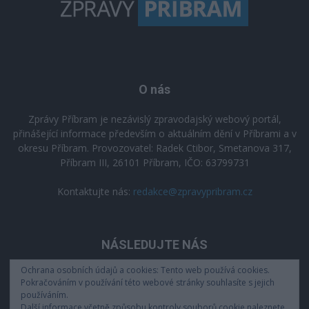
O nás
Zprávy Příbram je nezávislý zpravodajský webový portál,
přinášející informace především o aktuálním dění v Příbrami a v
okresu Příbram. Provozovatel: Radek Ctibor, Smetanova 317,
Příbram III, 26101 Příbram, IČO: 63799731
Kontaktujte nás:
redakce@zpravypribram.cz
NÁSLEDUJTE NÁS
Ochrana osobních údajů a cookies: Tento web používá cookies.
Pokračováním v používání této webové stránky souhlasíte s jejich
používáním.
Další informace včetně způsobu kontroly souborů cookie naleznete