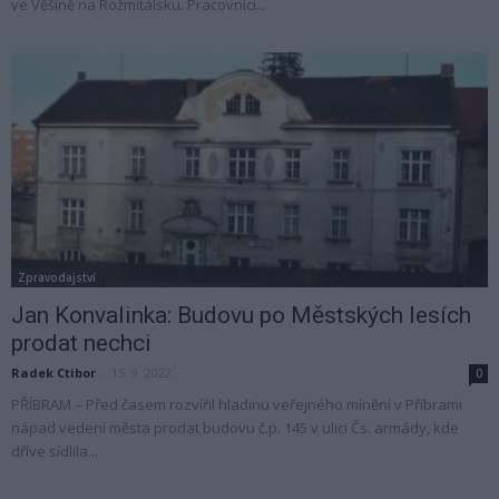
ve Věšíně na Rožmitálsku. Pracovníci...
Zpravodajství
Jan Konvalinka: Budovu po Městských lesích
prodat nechci
Radek Ctibor
-
15. 9. 2022
0
PŘÍBRAM – Před časem rozvířil hladinu veřejného mínění v Příbrami
nápad vedení města prodat budovu č.p. 145 v ulici Čs. armády, kde
dříve sídlila...