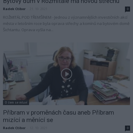
Bytový dům v Rožmitále má novou střechu
Radek Ctibor
-
21. 10. 2021
0
ROŽMITÁL POD TŘEMŠÍNEM - Jednou z významnějších investičních akcí
města v letošním roce byla oprava střechy a komínů na bytovém domě
Šichtantu. Oprava vyšla na...
O čem se mluví
Příbram v proměnách času aneb Příbram
mizící a měnící se
Radek Ctibor
-
12. 10. 2021
0