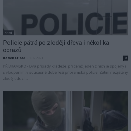
Krimi
Policie pátrá po zloději dřeva i několika
obrazů
Radek Ctibor
-
1. 6. 2021
0
PŘÍBRAMSKO - Dva případy krádeže, při čemž jeden z nich je spojený i
s vloupáním, v současné době řeší příbramská policie. Zatím nezjištěný
zloděj odcizil...