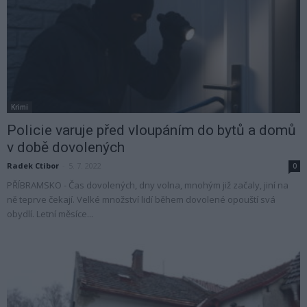
Krimi
Policie varuje před vloupáním do bytů a domů
v době dovolených
Radek Ctibor
-
5. 7. 2022
0
PŘÍBRAMSKO - Čas dovolených, dny volna, mnohým již začaly, jiní na
ně teprve čekají. Velké množství lidí během dovolené opouští svá
obydlí. Letní měsíce...