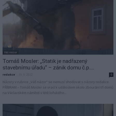
Váš názor
Tomáš Mosler: „Statik je nadřazený
stavebnímu úřadu“ – zánik domu č.p....
redakce
-
19. 8. 2022
0
Názory v rubrice „Váš názor“ se nemusí shodovat s názory redakce.
PŘÍBRAM – Tomáš Mosler se vrací k událostem okolo zbourání tří domů
na Václavském náměstí v létě loňského...