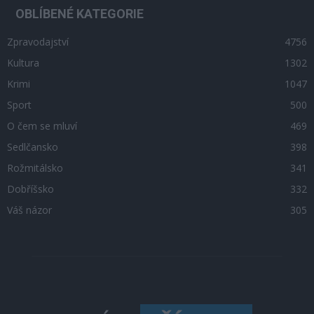
OBLÍBENÉ KATEGORIE
Zpravodajství
4756
Kultura
1302
Krimi
1047
Sport
500
O čem se mluví
469
Sedlčansko
398
Rožmitálsko
341
Dobříšsko
332
Váš názor
305