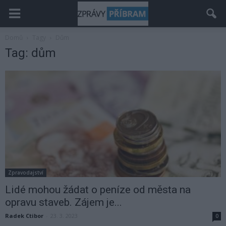
Domů
Tagy
Dům
Tag: dům
Zpravodajství
Lidé mohou žádat o peníze od města na
opravu staveb. Zájem je...
Radek Ctibor
-
23. 3. 2023
0