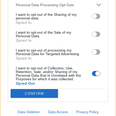
Personal Data Processing Opt Outs
I want to opt-out of the Sharing of my
personal data.
Opted In
I want to opt-out of the Sale of my
Personal Data.
Opted In
I want to opt-out of processing my
Krimi
Personal Data for Targeted Advertising.
Opted In
Zloději měli pech. Poklady nenašli, tak vzali
aspoň pantofle a vysavač na...
I want to opt-out of Collection, Use,
Retention, Sale, and/or Sharing of my
Personal Data that Is Unrelated with the
Radek Ctibor
-
21. 7. 2021
0
Purposes for which it was collected.
PŘÍBRAMSKO - Minulý týden příbramští kriminalisté obvinili
Opted Out
dvaapadesátiletého muže a dvacetiletou ženu z přečinu porušování
domovní svobody a z krádeže ve formě spolupachatelství. V lednu...
CONFIRM
Data Deletion
Data Access
Privacy Policy