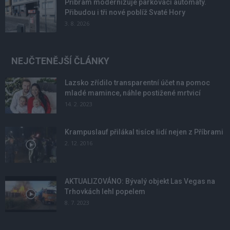
Příbram modernizuje parkovací automaty.
Přibudou i tři nové poblíž Svaté Hory
3. 8. 2026
NEJČTENĚJŠÍ ČLÁNKY
Lazsko zřídilo transparentní účet na pomoc
mladé mamince, náhle postižené mrtvicí
14. 2. 2023
Krampuslauf přilákal tisíce lidí nejen z Příbrami
2. 12. 2016
AKTUALIZOVÁNO: Bývalý objekt Las Vegas na
Trhovkách lehl popelem
8. 7. 2023