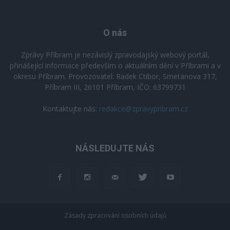
O nás
Zprávy Příbram je nezávislý zpravodajský webový portál,
přinášející informace především o aktuálním dění v Příbrami a v
okresu Příbram. Provozovatel: Radek Ctibor, Smetanova 317,
Příbram III, 26101 Příbram, IČO: 63799731
Kontaktujte nás:
redakce@zpravypribram.cz
NÁSLEDUJTE NÁS
Zásady zpracování osobních údajů