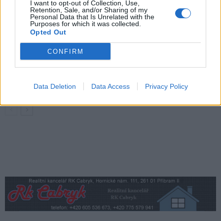
I want to opt-out of Collection, Use,
Retention, Sale, and/or Sharing of my
Obděnice oslaví 50 let legendárního filmu
Personal Data that Is Unrelated with the
Purposes for which it was collected.
Na samotě u lesa. Dorazí i Zdeněk Svěrák
Opted Out
a další tvůrci
Sedlčansko
CONFIRM
Den řemesel oživí Skanzen Vysoký
Chlumec. Návštěvníci uvidí tradiční
řemesla i novinky
Sedlčansko
Data Deletion
Data Access
Privacy Policy