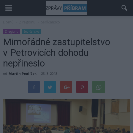
Domů
Z regionu
Sedlčansko
Z regionu
Sedlčansko
Mimořádné zastupitelstvo
v Petrovicích dohodu
nepřineslo
od
Martin Poulíček
-
23. 3. 2018