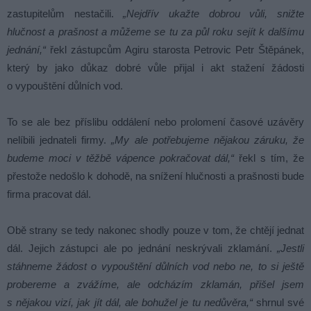
zastupitelům nestačili.
„Nejdřív ukažte dobrou vůli, snižte
hlučnost a prašnost a můžeme se tu za půl roku sejít k dalšímu
jednání,“
řekl zástupcům Agiru starosta Petrovic Petr Štěpánek,
který by jako důkaz dobré vůle přijal i akt stažení žádosti
o vypouštění důlních vod.
To se ale bez příslibu oddálení nebo prolomení časové uzávěry
nelíbili jednateli firmy.
„My ale potřebujeme nějakou záruku, že
budeme moci v těžbě vápence pokračovat dál,“
řekl s tím, že
přestože nedošlo k dohodě, na snížení hlučnosti a prašnosti bude
firma pracovat dál.
Obě strany se tedy nakonec shodly pouze v tom, že chtějí jednat
dál. Jejich zástupci ale po jednání neskrývali zklamání.
„Jestli
stáhneme žádost o vypouštění důlních vod nebo ne, to si ještě
probereme a zvážíme, ale odcházím zklamán, přišel jsem
s nějakou vizí, jak jít dál, ale bohužel je tu nedůvěra,“
shrnul své