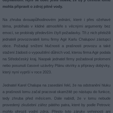
mohla připravit o zdroj pitné vody.
Na zhruba dvouapůlhodinovém jednání, které i přes ožehavé
téma, probíhalo v klidné atmosféře s věcnými argumenty bez
emocí, se probíraly především čtyři požadavky. Tři z nich přeložili
jednateli provozovateli lomu firmy Agir Karlu Chalupovi zástupci
obce. Požadují snížení hlučnosti a prašnosti provozu a také
stažení žádosti o vypouštění důlních vod, kterou firma Agir podala
na Středočeský kraj. Naopak jednatel firmy požadoval prolomení
nebo posunutí časové uzávěry Plánu otvírky a přípravy dobývky,
který nyní vyprší v roce 2023.
Jednatel Karel Chalupa na zasedání řekl, že na odstranění hluku
a prašnosti lomu začal pracovat okamžitě po nástupu do funkce,
tedy zhruba před měsícem. Dále nabídl, že v lomu nebude
provedený zkušební zářez pátého patra, které by podle Petrovic
mohlo ohrozit vodní zdroj. Přesto tyto záruky veřejnosti ani