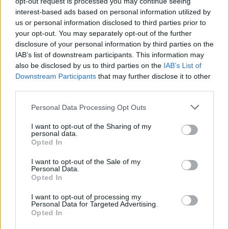
opt-out request is processed you may continue seeing
interest-based ads based on personal information utilized by
us or personal information disclosed to third parties prior to
your opt-out. You may separately opt-out of the further
disclosure of your personal information by third parties on the
IAB’s list of downstream participants. This information may
also be disclosed by us to third parties on the
IAB’s List of
Downstream Participants
that may further disclose it to other
Předchozí článek
Následující článek
third parties.
V sobotu na hasičský ples do
Velikonoční výzdoba zkrášlí
Obecnice, ten budou moderovat
příbramská náměstí
Personal Data Processing Opt Outs
naši redaktoři
I want to opt-out of the Sharing of my
personal data.
Opted In
SOUVISEJÍCÍ ČLÁNKY
I want to opt-out of the Sale of my
VÍCE OD AUTORA
Personal Data.
Opted In
Obděnice vzpomínaly na filmovou
I want to opt-out of processing my
Personal Data for Targeted Advertising.
legendu
Opted In
Sedlčansko