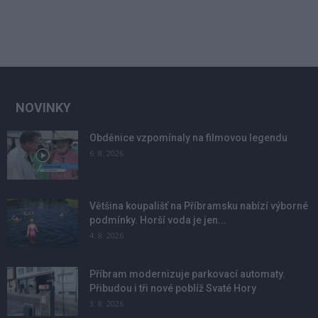
NOVINKY
Obděnice vzpomínaly na filmovou legendu
6. 8. 2026
Většina koupališť na Příbramsku nabízí výborné
podmínky. Horší voda je jen...
4. 8. 2026
Příbram modernizuje parkovací automaty.
Přibudou i tři nové poblíž Svaté Hory
3. 8. 2026