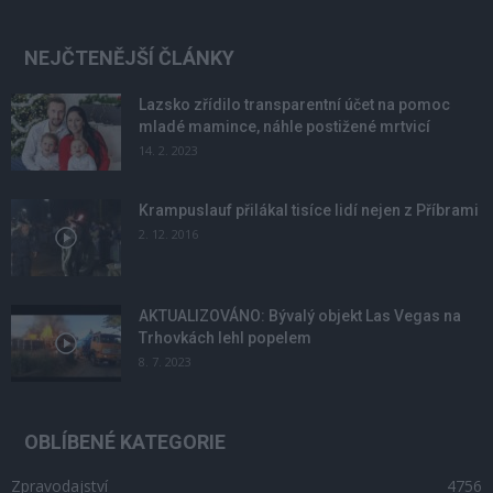
NEJČTENĚJŠÍ ČLÁNKY
Lazsko zřídilo transparentní účet na pomoc
mladé mamince, náhle postižené mrtvicí
14. 2. 2023
Krampuslauf přilákal tisíce lidí nejen z Příbrami
2. 12. 2016
AKTUALIZOVÁNO: Bývalý objekt Las Vegas na
Trhovkách lehl popelem
8. 7. 2023
OBLÍBENÉ KATEGORIE
Zpravodajství
4756