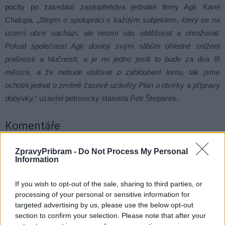
pocity po zasedání zastupitelstva jednatel firmy Agir Karel
Chalupa.
„
Stojím o spolupráci s každým subjektem, který se na
území obce nachází, ale nesmí nás obtěžovat a ohrožovat.
Pokud společnost Agir dostojí svým slibům ohledně snížení
prašnosti a hlučnosti, a je mi jedno jestli to bude za dva tři
měsíce, a že nebude usilovat o zahloubení lomu, tak jsme
ochotni jednat o změně časové uzávěry Plán u otvírky a přípravy
dobývky,“
uzavřel petrovický starosta Petr Štepánek.
Komentáře
ZpravyPribram -
Do Not Process My Personal
Information
TAGY
Agir
dohoda
hluk
jednání
lom
If you wish to opt-out of the sale, sharing to third parties, or
Petrovice u Sedlčan
prach
spor
voda
žádost
processing of your personal or sensitive information for
zastupitelstvo
targeted advertising by us, please use the below opt-out
section to confirm your selection. Please note that after your