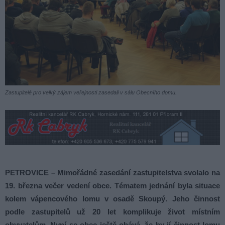
Zastupitelé pro velký zájem veřejnosti zasedali v sálu Obecního domu.
PETROVICE – Mimořádné zasedání zastupitelstva svolalo na
19. března večer vedení obce. Tématem jednání byla situace
kolem vápencového lomu v osadě Skoupý. Jeho činnost
podle zastupitelů už 20 let komplikuje život místním
obyvatelům. Nyní se obec ještě obává, že by jí činnost lomu