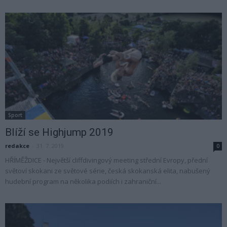
Sport
Blíží se Highjump 2019
redakce
-
31. 7. 2019
0
HŘÍMĚŽDICE - Největší cliffdivingový meeting střední Evropy, přední
světoví skokani ze světové série, česká skokanská elita, nabušený
hudební program na několika podiích i zahraniční...