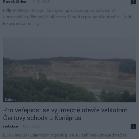
Radek Ctibor
-
19. 10. 2025
0
PŘÍBRAMSKO – Střední Čechy se opět objevují na televizních
obrazovkách i filmových plátnech. Filmaři si pro natáčení vybrali řadu
lokací, mezi nimi i ty...
Kultura
Pro veřejnost se výjimečně otevře velkolom
Čertovy schody u Koněprus
redakce
-
13. 9. 2023
0
BEROUNSKO - Zájemcům o geologii se 16. září naskytne jedinečná