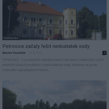
Sedlčansko
Petrovice začaly řešit nedostatek vody
Martin Poulíček
-
23. 6. 2019
0
PETROVICE - V posledních několika letech má obec v některých svých
místních částech problém s nedostatkem vody. Radnice se proto
rozhodla najít přijatelné řešení...