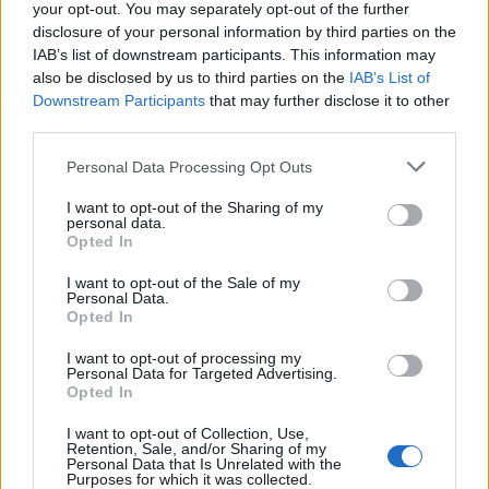
your opt-out. You may separately opt-out of the further
Skoupý
disclosure of your personal information by third parties on the
IAB’s list of downstream participants. This information may
Veronika Bonková
-
10. 5. 2018
0
also be disclosed by us to third parties on the
IAB’s List of
PETROVICE – Od začátku letošního roku obec řešila problém s možným
Downstream Participants
that may further disclose it to other
ohrožením zdroje pitné vody. To hrozilo při plánovaném zkušebním
third parties.
zahloubení vápencového lomu v osadě Skoupý....
Personal Data Processing Opt Outs
I want to opt-out of the Sharing of my
personal data.
Opted In
I want to opt-out of the Sale of my
Personal Data.
Opted In
I want to opt-out of processing my
Personal Data for Targeted Advertising.
Opted In
Sedlčansko
I want to opt-out of Collection, Use,
Jeden z bodů k dohodě mezi Petrovicemi
Retention, Sale, and/or Sharing of my
a firmou Agir splněn
Personal Data that Is Unrelated with the
Purposes for which it was collected.