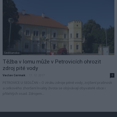
Sedlčansko
Těžba v lomu může v Petrovicích ohrozit
zdroj pité vody
Vaclav Cermak
-
11. 12. 2017
0
PETROVICE U SEDLČAN – O ztrátu zdroje pitné vody, zvýšení prašnosti
a celkového zhoršení kvality života se obývávají obyvatelé obce i
přilehlých osad. Zdrojem...