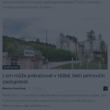
šance prohlédnout si jinak nepřístupný velkolom Čertovy schody u
Koněprus na Berounsku. V rámci...
Sedlčansko
Lom může pokračovat v těžbě, řekli petrovičtí
zastupitelé
Martin Poulíček
-
9. 12. 2019
0
PETROVICE – Posledních několik měsíců visela ve vzduchu otázka, zda
bude moci provozovatel vápencového lomu v osadě Skoupý u
Petrovic firma Agir pokračovat v...