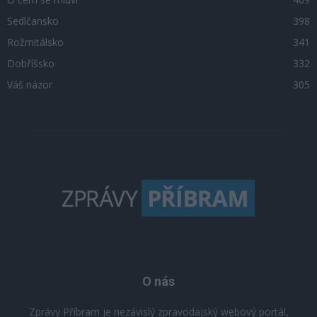
Sedlčansko
398
Rožmitálsko
341
Dobříšsko
332
Váš názor
305
O nás
Zprávy Příbram je nezávislý zpravodajský webový portál,