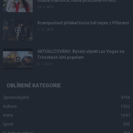
mladé mamince, náhle postižené mrtvicí
14. 2. 2023
Krampuslauf přilákal tisíce lidí nejen z Příbrami
2. 12. 2016
AKTUALIZOVÁNO: Bývalý objekt Las Vegas na
Trhovkách lehl popelem
8. 7. 2023
OBLÍBENÉ KATEGORIE
Zpravodajství
4756
Kultura
1302
Krimi
1047
Sport
500
O čem se mluví
469