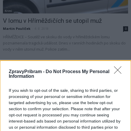
Krimi
V lomu v Hříměždičích se utopil muž
Martin Poulíček
-
4. 8. 2018
0
HŘÍMĚŽDICE – Soutěž ve skoku do vody v hříměždickém lomu
poznamenala tragická událost. Dnes v ranních hodinách po skoku do
vody v něm utonul muž. Policie zatím...
ZpravyPribram -
Do Not Process My Personal
Information
If you wish to opt-out of the sale, sharing to third parties, or
processing of your personal or sensitive information for
targeted advertising by us, please use the below opt-out
section to confirm your selection. Please note that after your
opt-out request is processed you may continue seeing
interest-based ads based on personal information utilized by
Sedlčansko
us or personal information disclosed to third parties prior to
Jak se vyvíjí situace v Petrovicích kolem lomu