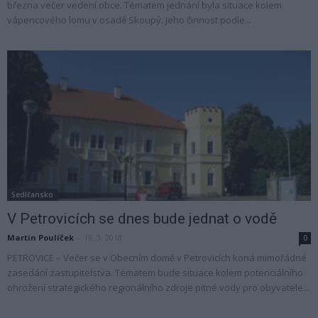
března večer vedení obce. Tématem jednání byla situace kolem
vápencového lomu v osadě Skoupý. Jeho činnost podle...
Sedlčansko
V Petrovicích se dnes bude jednat o vodě
Martin Poulíček
-
19. 3. 2018
0
PETROVICE – Večer se v Obecním domě v Petrovicích koná mimořádné
zasedání zastupitelstva. Tématem bude situace kolem potenciálního
ohrožení strategického regionálního zdroje pitné vody pro obyvatele...