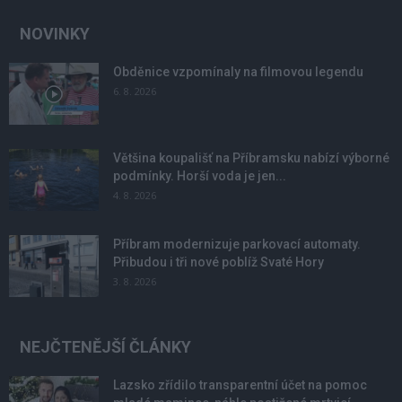
NOVINKY
Obděnice vzpomínaly na filmovou legendu
6. 8. 2026
Většina koupališť na Příbramsku nabízí výborné
podmínky. Horší voda je jen...
4. 8. 2026
Příbram modernizuje parkovací automaty.
Přibudou i tři nové poblíž Svaté Hory
3. 8. 2026
NEJČTENĚJŠÍ ČLÁNKY
Lazsko zřídilo transparentní účet na pomoc