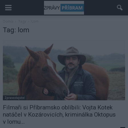
Domů
Tagy
Lom
Tag: lom
Zpravodajství
Filmaři si Příbramsko oblíbili: Vojta Kotek
natáčel v Kozárovicích, kriminálka Oktopus
v lomu...