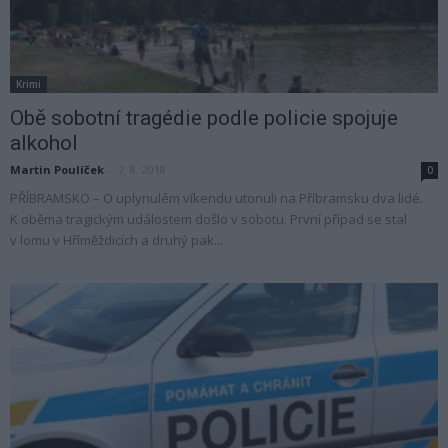
Krimi
Obě sobotní tragédie podle policie spojuje
alkohol
Martin Poulíček
-
7. 8. 2018
0
PŘÍBRAMSKO – O uplynulém víkendu utonuli na Příbramsku dva lidé.
K oběma tragickým událostem došlo v sobotu. První případ se stal
v lomu v Hříměždicích a druhý pak...