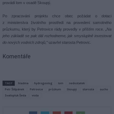
provádí lom v osadě Skoupý.
Po zpracování projektu chce obec požádat o dotaci
z ministerstva životního prostředí na provedení samotného
průzkumu, který by Petrovice rády provedly v příštím roce.
„Na
jeho základě se pak dál rozhodneme, jak smysluplně investovat
do nových vodních zdrojů,“
uzavřel starosta Petrovic.
Komentáře
TAGY
hladina
hydrogeolog
lom
nedostatek
Petr Štěpánek
Petrovice
průzkum
Skoupý
starosta
sucho
Svatopluk Šeda
voda