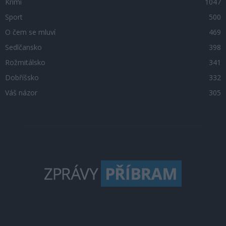
Krimi
1047
Sport
500
O čem se mluví
469
Sedlčansko
398
Rožmitálsko
341
Dobříšsko
332
Váš názor
305