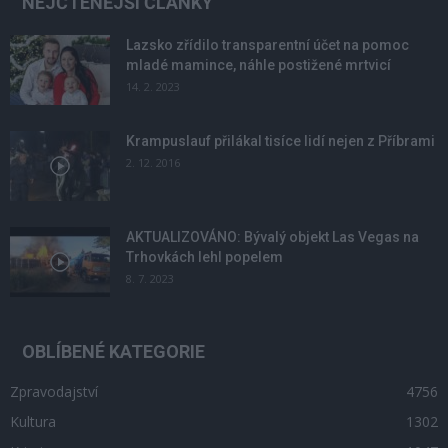
NEJČTENĚJŠÍ ČLÁNKY
Lazsko zřídilo transparentní účet na pomoc
mladé mamince, náhle postižené mrtvicí
14. 2. 2023
Krampuslauf přilákal tisíce lidí nejen z Příbrami
2. 12. 2016
AKTUALIZOVÁNO: Bývalý objekt Las Vegas na
Trhovkách lehl popelem
8. 7. 2023
OBLÍBENÉ KATEGORIE
Zpravodajství
4756
Kultura
1302