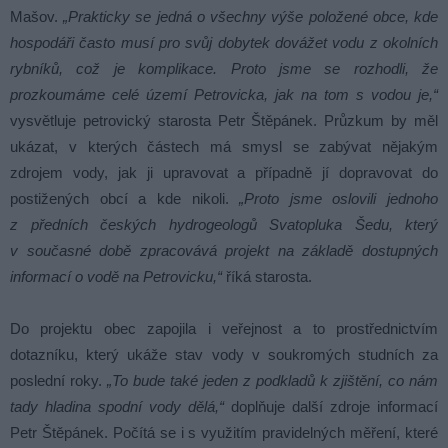
Mašov.
„Prakticky se jedná o všechny výše položené obce, kde
hospodáři často musí pro svůj dobytek dovážet vodu z okolních
rybníků, což je komplikace. Proto jsme se rozhodli, že
prozkoumáme celé území Petrovicka, jak na tom s vodou je,“
vysvětluje petrovický starosta Petr Štěpánek. Průzkum by měl
ukázat, v kterých částech má smysl se zabývat nějakým
zdrojem vody, jak ji upravovat a případně jí dopravovat do
postižených obcí a kde nikoli.
„Proto jsme oslovili jednoho
z předních českých hydrogeologů Svatopluka Šedu, který
v současné době zpracovává projekt na základě dostupných
informací o vodě na Petrovicku,“
říká starosta.
Do projektu obec zapojila i veřejnost a to prostřednictvím
dotazníku, který ukáže stav vody v soukromých studních za
poslední roky.
„To bude také jeden z podkladů k zjištění, co nám
tady hladina spodní vody dělá,“
doplňuje další zdroje informací
Petr Štěpánek. Počítá se i s využitím pravidelných měření, které