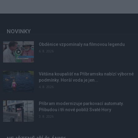
NOVINKY
Obděnice vzpomínaly na filmovou legendu
6. 8. 2026
Většina koupališť na Příbramsku nabízí výborné
podmínky. Horší voda je jen...
4. 8. 2026
Příbram modernizuje parkovací automaty.
Přibudou i tři nové poblíž Svaté Hory
3. 8. 2026