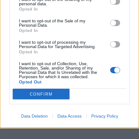
Na samotě u lesa. Dorazí i Zdeněk Svěrák
personal data.
a další tvůrci
Sedlčansko
Opted In
I want to opt-out of the Sale of my
Den řemesel oživí Skanzen Vysoký
Personal Data.
Chlumec. Návštěvníci uvidí tradiční
Opted In
řemesla i novinky
Sedlčansko
I want to opt-out of processing my
Personal Data for Targeted Advertising.
Opted In
I want to opt-out of Collection, Use,
Retention, Sale, and/or Sharing of my
Personal Data that Is Unrelated with the
Purposes for which it was collected.
Opted Out
CONFIRM
Data Deletion
Data Access
Privacy Policy