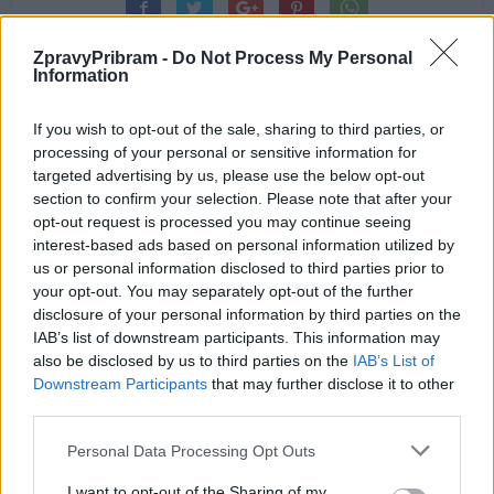
ZpravyPribram -
Do Not Process My Personal
Information
If you wish to opt-out of the sale, sharing to third parties, or
Předchozí článek
Následující článek
processing of your personal or sensitive information for
V neděli na Letnou, zvou
O obchvatu diskutovalo asi
targeted advertising by us, please use the below opt-out
Příbramáci
čtyřicet lidí
section to confirm your selection. Please note that after your
opt-out request is processed you may continue seeing
interest-based ads based on personal information utilized by
us or personal information disclosed to third parties prior to
SOUVISEJÍCÍ ČLÁNKY
your opt-out. You may separately opt-out of the further
VÍCE OD AUTORA
disclosure of your personal information by third parties on the
IAB’s list of downstream participants. This information may
also be disclosed by us to third parties on the
IAB’s List of
Obděnice vzpomínaly na filmovou
Downstream Participants
that may further disclose it to other
legendu
third parties.
Sedlčansko
Personal Data Processing Opt Outs
Obděnice oslaví 50 let legendárního filmu
I want to opt-out of the Sharing of my