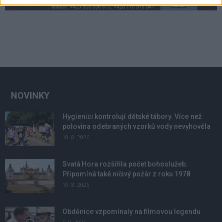
NOVINKY
Hygienici kontrolují dětské tábory. Více než
polovina odebraných vzorků vody nevyhověla
10. 8. 2026
Svatá Hora rozšířila počet bohoslužeb.
Připomíná také ničivý požár z roku 1978
10. 8. 2026
Obděnice vzpomínaly na filmovou legendu