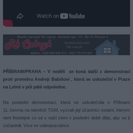
PŘÍBRAM/PRAHA – V neděli se koná další z demonstrací
proti premiéru Andreji Babišovi , která se uskuteční v Praze
na Letné v půl páté odpoledne.
Na poslední demonstraci, která se uskutečnila v Příbrami
11. června na náměstí TGM, vyzvali její účastníci ostatní, kterým
není lhostejné co se v naší zemi v poslední době děje, aby se jí
zúčastnili. Více ve videopozvánce.