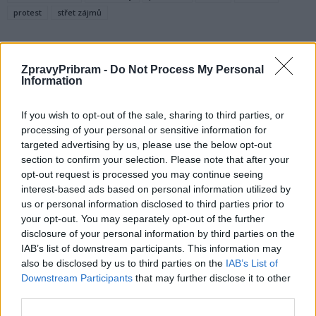
protest
střet zájmů
ZpravyPribram -
Do Not Process My Personal
Information
If you wish to opt-out of the sale, sharing to third parties, or
processing of your personal or sensitive information for
targeted advertising by us, please use the below opt-out
Předchozí článek
Následující článek
section to confirm your selection. Please note that after your
opt-out request is processed you may continue seeing
Omezení ORL ambulance
Petrovice začaly řešit
interest-based ads based on personal information utilized by
o prázdninách
nedostatek vody
us or personal information disclosed to third parties prior to
your opt-out. You may separately opt-out of the further
disclosure of your personal information by third parties on the
SOUVISEJÍCÍ ČLÁNKY
IAB’s list of downstream participants. This information may
VÍCE OD AUTORA
also be disclosed by us to third parties on the
IAB’s List of
Downstream Participants
that may further disclose it to other
third parties.
Parkovací dům jako levná garáž? Opozice
zpochybňuje jeho využití