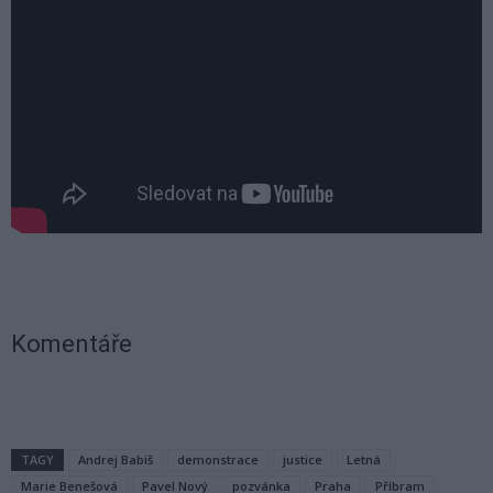
Komentáře
TAGY
Andrej Babiš
demonstrace
justice
Letná
Marie Benešová
Pavel Nový
pozvánka
Praha
Příbram