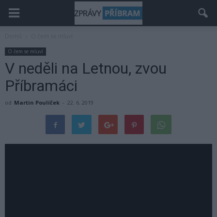
Domů
O čem se mluví
O čem se mluví
V neděli na Letnou, zvou
Příbramáci
od
Martin Poulíček
-
22. 6. 2019