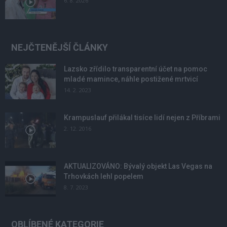
6. 8. 2026
NEJČTENĚJŠÍ ČLÁNKY
Lazsko zřídilo transparentní účet na pomoc
mladé mamince, náhle postižené mrtvicí
14. 2. 2023
Krampuslauf přilákal tisíce lidí nejen z Příbrami
2. 12. 2016
AKTUALIZOVÁNO: Bývalý objekt Las Vegas na
Trhovkách lehl popelem
8. 7. 2023
OBLÍBENÉ KATEGORIE