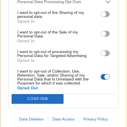
Personal Data Processing Opt Outs
O čem se mluví
I want to opt-out of the Sharing of my
personal data.
Stačí občanka, nebo je průkazka nutná?
Opted In
Příbram řeší jednodušší cestování
I want to opt-out of the Sale of my
seniorů MHD
O čem se mluví
Personal Data.
Opted In
Obyvatelé upozorňují na problémy v okolí
I want to opt-out of processing my
náměstí 17. listopadu. Radnice tvrdí, že
Personal Data for Targeted Advertising.
situaci má pod kontrolou
Opted In
O čem se mluví
I want to opt-out of Collection, Use,
Retention, Sale, and/or Sharing of my
Personal Data that Is Unrelated with the
Purposes for which it was collected.
Opted Out
CONFIRM
Data Deletion
Data Access
Privacy Policy