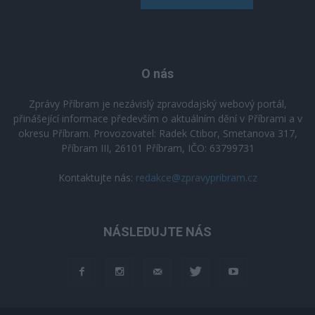
O nás
Zprávy Příbram je nezávislý zpravodajský webový portál,
přinášející informace především o aktuálním dění v Příbrami a v
okresu Příbram. Provozovatel: Radek Ctibor, Smetanova 317,
Příbram III, 26101 Příbram, IČO: 63799731
Kontaktujte nás:
redakce@zpravypribram.cz
NÁSLEDUJTE NÁS