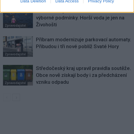
Data Deletion
Data Access
Privacy Policy
Většina koupališť na Příbramsku nabízí
výborné podmínky. Horší voda je jen na
Živohošti
Zpravodajství
Příbram modernizuje parkovací automaty.
Přibudou i tři nové poblíž Svaté Hory
Zpravodajství
Středočeský kraj upravil pravidla soutěže.
Obce nově získají body i za předcházení
vzniku odpadu
Zpravodajství