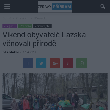
Domů
Z regionu
Březnicko
Z regionu
Březnicko
Zpravodajství
Víkend obyvatelé Lazska
věnovali přírodě
od
redakce
-
17. 4. 2019