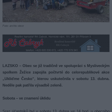
Foto: archiv obce
LAZSKO – Obec se již tradičně ve spolupráci s Mysliveckým
spolkem Žežice zapojila počtvrté do celorepublikové akce
„Ukliďme Česko“, kterou uskutečnila v sobotu 13. dubna.
Neděle pak patřila výsadbě zeleně.
Sobota – ve znamení úklidu
Sraz účastníků byl v sobotu 13. dubna ve 14 hod. u obecního