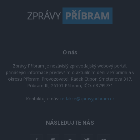
O nás
Zprávy Příbram je nezávislý zpravodajský webový portál,
přinášející informace především o aktuálním dění v Příbrami a v
okresu Příbram. Provozovatel: Radek Ctibor, Smetanova 317,
Příbram III, 26101 Příbram, IČO: 63799731
Kontaktujte nás:
redakce@zpravypribram.cz
NÁSLEDUJTE NÁS