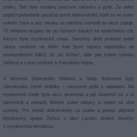
znaku. Tam byly rozdány pracovní rukavice a pytle. Za velký
úspěch pořadatelé považují počet dobrovolníků, kteří se ve svém
volném čase a bez nároku na odměnu rozhodli do akce zapojit.
Tři úklidové skupiny šly po různých trasách ke společnému cíli,
kterým byla myslivecká chata. Samotný úklid probíhal podél
silnice směrem na Milín, kde bývá nejvíce nepořádku od
neukázněných řidičů, až „ke křížku“, dále pak kolem rybníku
Stříbrný a v lese směrem k Památníku Vojna.
V blízkosti židovského hřbitova a haldy Kamenná byly
zlikvidovány černé skládky – navozené pytle s odpadem. Na
myslivecké chatě byla akce ukončena a její účastníci se u ní
občerstvili a pobavili. Během volné zábavy si opekli na ohni
uzeniny. Pro menší dobrovolníky za snahu a pomoc připravil
Myslivecký spolek Žežice s obcí Lazsko drobné dárečky
s mysliveckou tématikou.