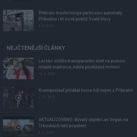
Příbram modernizuje parkovací automaty.
Přibudou i tři nové poblíž Svaté Hory
3. 8. 2026
NEJČTENĚJŠÍ ČLÁNKY
Lazsko zřídilo transparentní účet na pomoc
mladé mamince, náhle postižené mrtvicí
14. 2. 2023
Krampuslauf přilákal tisíce lidí nejen z Příbrami
2. 12. 2016
AKTUALIZOVÁNO: Bývalý objekt Las Vegas na
Trhovkách lehl popelem
8. 7. 2023