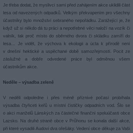
Je třeba dodat, že myslivci sami před zahájením akce uklidili část
lesa od navezených odpadků. Velkým překvapením pro všechny
účastníky bylo množství sebraného nepořádku. Zarážející je, že
když už si někdo dá tu práci a nepotřebné věci naloží na vozík či
valník, tak proč místo do sběrného dvora či skládku zamíří do
lesa… Je vidět, že výchova k ekologii a úcta k přírodě není
v dnešní hektické a uspěchané době samozřejmostí. Pocit ze
záslužné a dobře odvedené práce byl odměnou všem
účastníkům akce.
Neděle – výsadba zeleně
V neděli odpoledne i přes méně příznivé počasí probíhala
výsadba čtyřiceti keřů u místní čističky odpadních vod. Šlo se
o akci manželů Lánských za částečné finanční spoluúčasti obce
Lazsko. Na druhé straně obce v Průhonu se konala další akce,
při které vysadili Audovi dva ořešáky. Vedení obce děkuje za Vaši