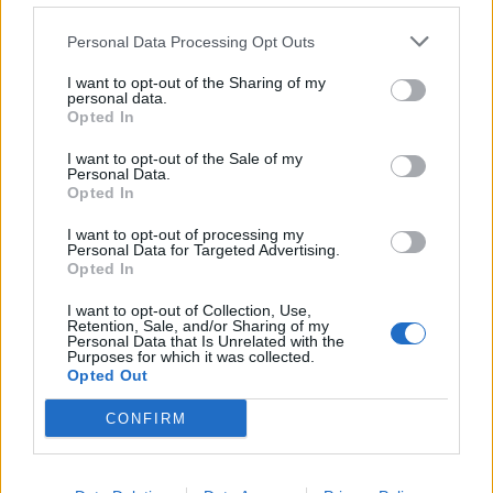
TAGY
brigáda
dotace
František Bártík
Lazsko
odpad
Personal Data Processing Opt Outs
příroda
úklid
výsadba
zeleň
I want to opt-out of the Sharing of my
personal data.
Opted In
I want to opt-out of the Sale of my
Personal Data.
Opted In
I want to opt-out of processing my
Personal Data for Targeted Advertising.
Opted In
Předchozí článek
Následující článek
I want to opt-out of Collection, Use,
Bazén čeká jarní úklid
FOTOGALERIE: Výtěžek
Retention, Sale, and/or Sharing of my
Personal Data that Is Unrelated with the
Velikonočního tvoření jde na
Purposes for which it was collected.
charitu
Opted Out
CONFIRM
SOUVISEJÍCÍ ČLÁNKY
VÍCE OD AUTORA