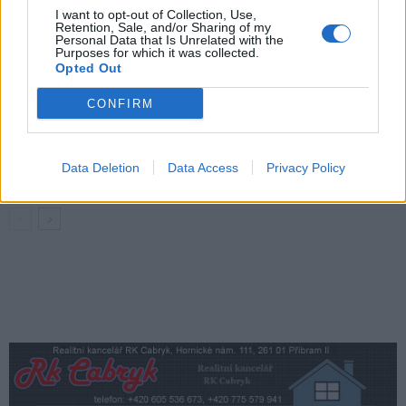
Lifestyle
I want to opt-out of Collection, Use,
Retention, Sale, and/or Sharing of my
Personal Data that Is Unrelated with the
Kam utéct před vedrem? Podzemí, lesy
Purposes for which it was collected.
i voda nabídnou příjemné ochlazení
Opted Out
Lifestyle
CONFIRM
Digitální karta láká na slevy v Brdech i na
Berounsku. Přibyly nové zážitky i partneři
Data Deletion
Data Access
Privacy Policy
Lifestyle