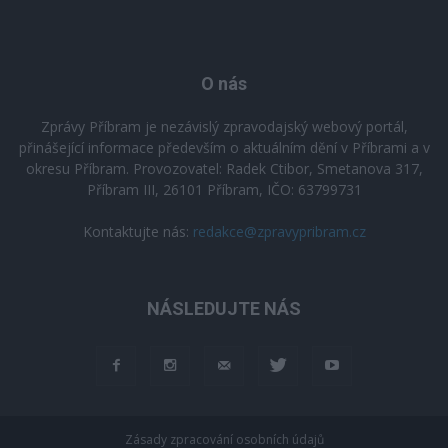
O nás
Zprávy Příbram je nezávislý zpravodajský webový portál,
přinášející informace především o aktuálním dění v Příbrami a v
okresu Příbram. Provozovatel: Radek Ctibor, Smetanova 317,
Příbram III, 26101 Příbram, IČO: 63799731
Kontaktujte nás:
redakce@zpravypribram.cz
NÁSLEDUJTE NÁS
Zásady zpracování osobních údajů