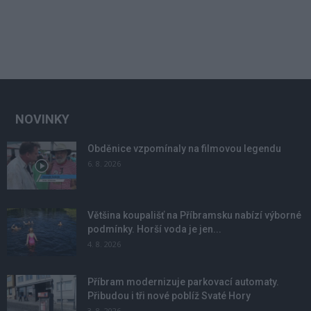
NOVINKY
Obděnice vzpomínaly na filmovou legendu
6. 8. 2026
Většina koupališť na Příbramsku nabízí výborné
podmínky. Horší voda je jen...
4. 8. 2026
Příbram modernizuje parkovací automaty.
Přibudou i tři nové poblíž Svaté Hory
3. 8. 2026