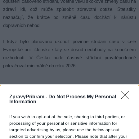
opuštění časového střídání, včetně vlivu skokové změny času na
zdraví lidí, což může způsobit zdravotní obtíže. Statistiky
naznačují, že krátce po změně času dochází k nárůstu
dopravních nehod.
I když bylo plánováno ukončit povinné střídání času v celé
Evropské unii, členské státy se dosud nedohodly na konečném
rozhodnutí. V Česku bude časové střídání pravděpodobně
pokračovat minimálně do roku 2026.
ZpravyPribram -
Do Not Process My Personal
Komentáře
Information
If you wish to opt-out of the sale, sharing to third parties, or
processing of your personal or sensitive information for
targeted advertising by us, please use the below opt-out
TAGY
čas
Čechy
hodiny
letní
zimní
změna
section to confirm your selection. Please note that after your