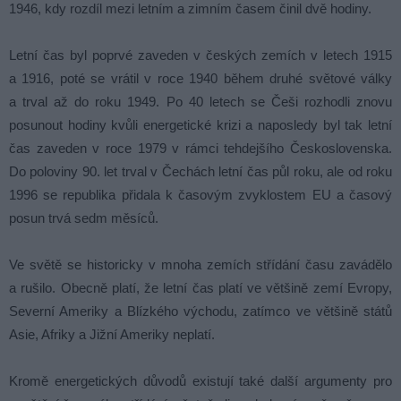
1946, kdy rozdíl mezi letním a zimním časem činil dvě hodiny.
Letní čas byl poprvé zaveden v českých zemích v letech 1915
a 1916, poté se vrátil v roce 1940 během druhé světové války
a trval až do roku 1949. Po 40 letech se Češi rozhodli znovu
posunout hodiny kvůli energetické krizi a naposledy byl tak letní
čas zaveden v roce 1979 v rámci tehdejšího Československa.
Do poloviny 90. let trval v Čechách letní čas půl roku, ale od roku
1996 se republika přidala k časovým zvyklostem EU a časový
posun trvá sedm měsíců.
Ve světě se historicky v mnoha zemích střídání času zavádělo
a rušilo. Obecně platí, že letní čas platí ve většině zemí Evropy,
Severní Ameriky a Blízkého východu, zatímco ve většině států
Asie, Afriky a Jižní Ameriky neplatí.
Kromě energetických důvodů existují také další argumenty pro