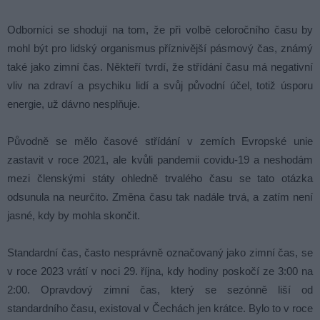
Odborníci se shodují na tom, že při volbě celoročního času by
mohl být pro lidský organismus příznivější pásmový čas, známý
také jako zimní čas. Někteří tvrdí, že střídání času má negativní
vliv na zdraví a psychiku lidí a svůj původní účel, totiž úsporu
energie, už dávno nesplňuje.
Původně se mělo časové střídání v zemích Evropské unie
zastavit v roce 2021, ale kvůli pandemii covidu-19 a neshodám
mezi členskými státy ohledně trvalého času se tato otázka
odsunula na neurčito. Změna času tak nadále trvá, a zatím není
jasné, kdy by mohla skončit.
Standardní čas, často nesprávně označovaný jako zimní čas, se
v roce 2023 vrátí v noci 29. října, kdy hodiny poskočí ze 3:00 na
2:00. Opravdový zimní čas, který se sezónně liší od
standardního času, existoval v Čechách jen krátce. Bylo to v roce