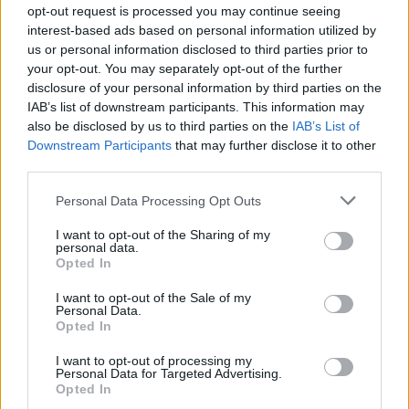
opt-out request is processed you may continue seeing
interest-based ads based on personal information utilized by
us or personal information disclosed to third parties prior to
your opt-out. You may separately opt-out of the further
disclosure of your personal information by third parties on the
IAB’s list of downstream participants. This information may
also be disclosed by us to third parties on the
IAB’s List of
Downstream Participants
that may further disclose it to other
third parties.
Předchozí článek
Následující článek
Hasiči okresu Příbram využili
Třikrát v tomto týdnu vyjížděli
Personal Data Processing Opt Outs
teplý víkend k výcviku
policisté na Příbramsku k nálezu
a soutěžím
vojenské munice
I want to opt-out of the Sharing of my
personal data.
Opted In
SOUVISEJÍCÍ ČLÁNKY
I want to opt-out of the Sale of my
Personal Data.
VÍCE OD AUTORA
Opted In
I want to opt-out of processing my
Kam na výlet se psem? Střední Čechy
Personal Data for Targeted Advertising.
nabízejí hrady, skanzeny i osvěžení
Opted In
v přírodě