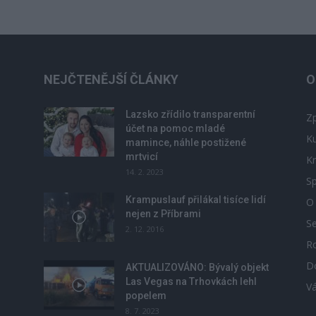
NEJČTENĚJŠÍ ČLÁNKY
O
Lazsko zřídilo transparentní
Zp
účet na pomoc mladé
Ku
mamince, náhle postižené
mrtvicí
Kr
14. 2. 2023
Sp
Krampuslauf přilákal tisíce lidí
O
nejen z Příbrami
S
2. 12. 2016
R
D
u
AKTUALIZOVÁNO: Bývalý objekt
Las Vegas na Trhovkách lehl
V
popelem
8. 7. 2023