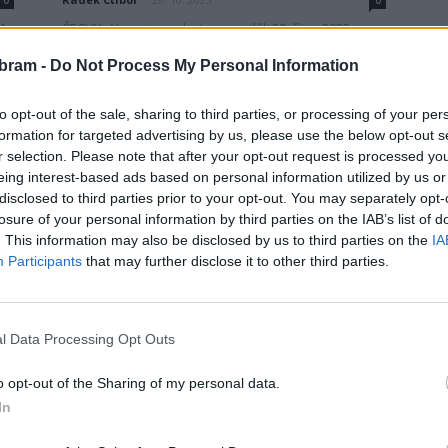
0
0
4
ČECHY - V noci ze soboty na neděli 29. října 2023 se
Česká republika připojí k dalšímu kolečku časového
bram -
Do Not Process My Personal Information
střídání, kdy se ručičky hodinek...
to opt-out of the sale, sharing to third parties, or processing of your per
formation for targeted advertising by us, please use the below opt-out s
r selection. Please note that after your opt-out request is processed y
eing interest-based ads based on personal information utilized by us or
disclosed to third parties prior to your opt-out. You may separately opt-
losure of your personal information by third parties on the IAB’s list of
. This information may also be disclosed by us to third parties on the
IA
Participants
that may further disclose it to other third parties.
Zpravodajství
ch
Veřejné bruslení chtějí Příbramáci
častěji
l Data Processing Opt Outs
redakce
-
25. 10. 2017
0
0
PŘÍBRAM – Po delší pauze si veřejnost měla o
o opt-out of the Sharing of my personal data.
víkendu opět možnost zabruslit. O bruslení je mezi
In
lidmi zájem. Zajímalo nás, jestli by veřejnost...
ch