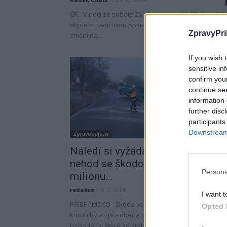
ČR - V noci ze soboty 26. října na neděli 27. října 202
dojde k tradičnímu posunu času, kdy se letní čas
ZpravyPri
změní na...
If you wish 
sensitive in
confirm you
continue se
information 
further disc
participants
Downstream 
Zpravodajství
Náledí si vyžádalo šest dopravní
nehod se škodou téměr čtvrt
Persona
milionu...
redakce
-
8. 2. 2021
I want t
PŘÍBRAMSKO - Škoda ve výši téměř čtvrt milionu
Opted 
korun byla způsobena při šesti nedělních dopravní
nehodách, které se staly na Příbramsku na