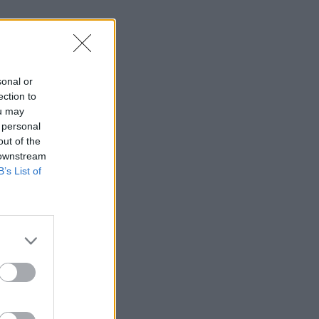
sonal or
ection to
ou may
 personal
out of the
 downstream
B’s List of