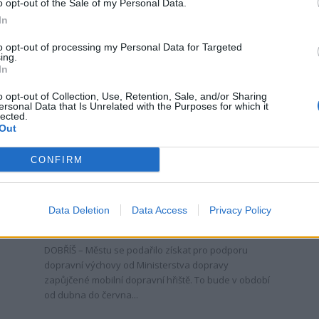
o opt-out of the Sale of my Personal Data.
In
to opt-out of processing my Personal Data for Targeted
ing.
In
o opt-out of Collection, Use, Retention, Sale, and/or Sharing
ersonal Data that Is Unrelated with the Purposes for which it
lected.
Out
Dobříšsko
CONFIRM
Dopravní výchově na dobříšských
školách pomůže mobilní dopravní
hřiště
Data Deletion
Data Access
Privacy Policy
0
Radek Ctibor
-
21. 2. 2017
0
DOBŘÍŠ – Městu se podařilo získat pro podporu
dopravní výchovy od Ministerstva dopravy
zapůjčené mobilní dopravní hřiště. To bude v období
od dubna do června...