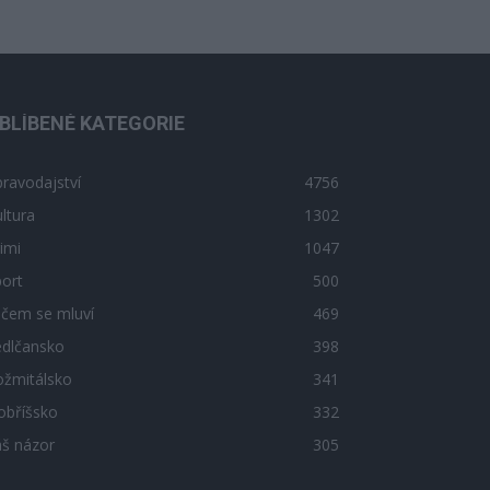
BLÍBENÉ KATEGORIE
ravodajství
4756
ltura
1302
imi
1047
ort
500
 čem se mluví
469
edlčansko
398
ožmitálsko
341
obříšsko
332
áš názor
305