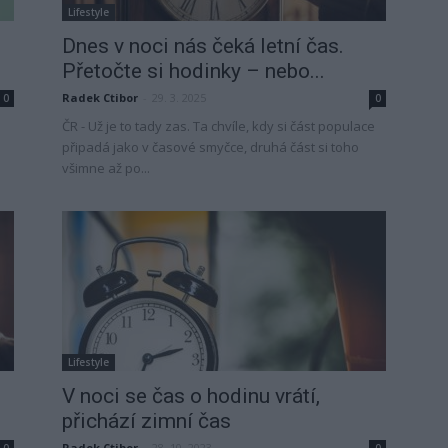
Lifestyle
Dnes v noci nás čeká letní čas.
Přetočte si hodinky – nebo...
Radek Ctibor
-
29. 3. 2025
0
0
ČR - Už je to tady zas. Ta chvíle, kdy si část populace
připadá jako v časové smyčce, druhá část si toho
všimne až po...
Lifestyle
V noci se čas o hodinu vrátí,
přichází zimní čas
Radek Ctibor
-
28. 10. 2023