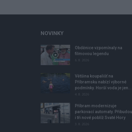
NOVINKY
Obděnice vzpomínaly na
filmovou legendu
6. 8. 2026
Většina koupališť na
Příbramsku nabízí výborné
podmínky. Horší voda je jen...
4. 8. 2026
Příbram modernizuje
parkovací automaty. Přibudo
i tři nové poblíž Svaté Hory
3. 8. 2026