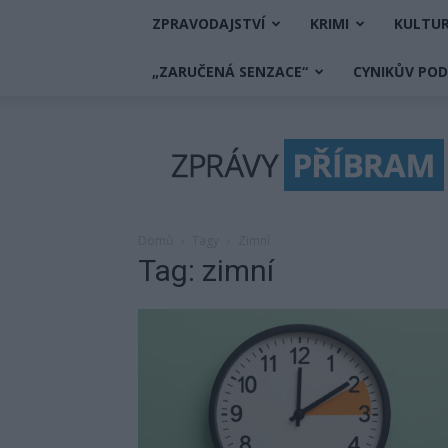
ZPRAVODAJSTVÍ
KRIMI
KULTU
„ZARUČENÁ SENZACE“
CYNIKŮV PO
Zprávy
Příbram
Domů
Tagy
Zimní
Tag: zimní