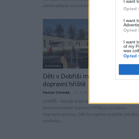
I want t
zledovatělých vozovkách. Třiadvacetiletý...
Opted 
I want 
Advertis
Opted 
I want t
of my P
was col
Opted 
Dobříšsko
Děti v Dobříši mají k dispozici
dopravní hřiště
Vaclav Cermak
-
10. 4. 2017
DOBŘÍŠ – Minulý týden bylo v Dobříši uvedené do
provozu mobilní dopravní hřiště pro podporu
dopravní výchovy. Děti ho najdou na ploše zimního
stadionu...