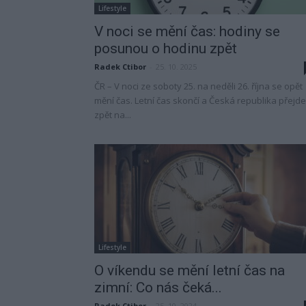
Lifestyle
V noci se mění čas: hodiny se
posunou o hodinu zpět
Radek Ctibor
-
25. 10. 2025
ČR – V noci ze soboty 25. na neděli 26. října se opět
mění čas. Letní čas skončí a Česká republika přejde
zpět na...
Lifestyle
O víkendu se mění letní čas na
zimní: Co nás čeká...
Radek Ctibor
-
25. 10. 2024