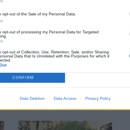
In
o opt-out of the Sale of my Personal Data.
In
to opt-out of processing my Personal Data for Targeted
ing.
In
o opt-out of Collection, Use, Retention, Sale, and/or Sharing
ersonal Data that Is Unrelated with the Purposes for which it
Zpravodajství
lected.
Město chce sjednotit odpadkové
Out
koše. Pomůže to i jejich vyvážení,
CONFIRM
míní místostarosta
0
Radek Ctibor
-
11. 7. 2023
0
m
PŘÍBRAM – V současné době se na území města
Data Deletion
Data Access
Privacy Policy
nachází čtyři nebo pět různých typů odpadkových
košů. To mimo jiné komplikuje i jejich vyvážení....