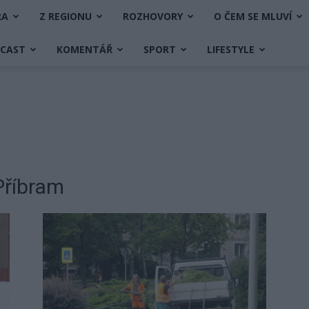
RA
Z REGIONU
ROZHOVORY
O ČEM SE MLUVÍ
DCAST
KOMENTÁŘ
SPORT
LIFESTYLE
Příbram