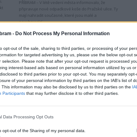
i.
PŘÍBRAM – V létě vedení města informovalo, že
kt
připravuje nové odpadkové koše do Pražské ulice. Ty
mají nahradit současné, které jsou malé a
nevyhovující....
bram -
Do Not Process My Personal Information
to opt-out of the sale, sharing to third parties, or processing of your per
formation for targeted advertising by us, please use the below opt-out s
r selection. Please note that after your opt-out request is processed y
eing interest-based ads based on personal information utilized by us or
disclosed to third parties prior to your opt-out. You may separately opt-
losure of your personal information by third parties on the IAB’s list of
Zpravodajství
. This information may also be disclosed by us to third parties on the
IA
h
Místostarosta Peterka: Chceme
Participants
that may further disclose it to other third parties.
by
motivovat lidi k třídění, chystáme
změny ve svozu odpadu
Radek Ctibor
-
3. 8. 2023
0
0
l Data Processing Opt Outs
o
PŘÍBRAM – Životní prostředí, ochrana planety a
ně
ekologie jsou témata, která v poslední době sílí. Jejich
o opt-out of the Sharing of my personal data.
součástí je také téma zabývající se likvidací odpadu...