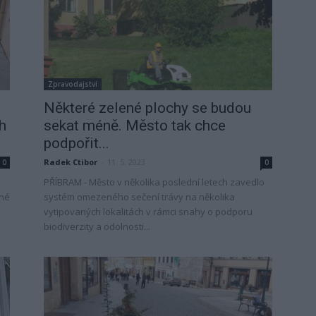
Zpravodajství
Některé zelené plochy se budou
h
sekat méně. Město tak chce
podpořit...
Radek Ctibor
-
11. 5. 2023
0
0
u
PŘÍBRAM - Město v několika poslední letech zavedlo
ěné
systém omezeného sečení trávy na několika
vytipovaných lokalitách v rámci snahy o podporu
biodiverzity a odolnosti...