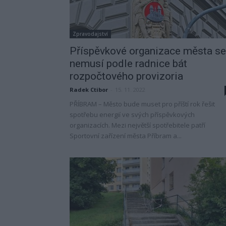
Zpravodajství
Příspěvkové organizace města se
nemusí podle radnice bát
rozpočtového provizoria
Radek Ctibor
-
15. 11. 2022
PŘÍBRAM – Město bude muset pro příští rok řešit
spotřebu energií ve svých příspěvkových
organizacích. Mezi největší spotřebitele patří
Sportovní zařízení města Příbram a...