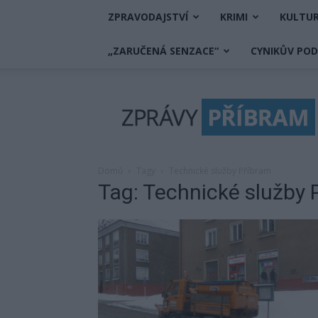
ZPRAVODAJSTVÍ
KRIMI
KULTU
„ZARUČENÁ SENZACE“
CYNIKŮV PO
Zprávy
Příbram
Domů
Tagy
Technické služby Příbram
Tag: Technické služby 