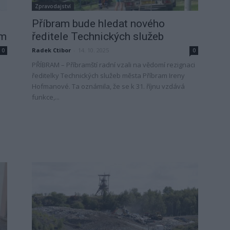
Zpravodajství
Příbram bude hledat nového
am
ředitele Technických služeb
Radek Ctibor
-
14. 10. 2025
0
0
PŘÍBRAM – Příbramští radní vzali na vědomí rezignaci
ředitelky Technických služeb města Příbram Ireny
Hofmanové. Ta oznámila, že se k 31. říjnu vzdává
funkce,...