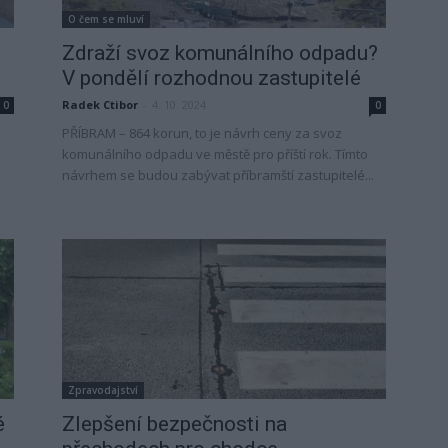
O čem se mluví
Zdraží svoz komunálního odpadu?
V pondělí rozhodnou zastupitelé
Radek Ctibor
-
4. 10. 2024
0
0
PŘÍBRAM – 864 korun, to je návrh ceny za svoz
komunálního odpadu ve městě pro příští rok. Tímto
návrhem se budou zabývat příbramští zastupitelé...
Zpravodajství
é
Zlepšení bezpečnosti na