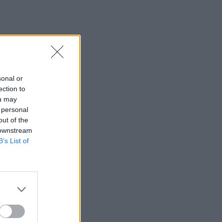
sonal or
ection to
ou may
 personal
out of the
 downstream
B’s List of