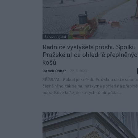
Zpravodajství
Radnice vyslyšela prosbu Spolku
Pražské ulice ohledně přeplněnýc
košů
Radek Ctibor
-
22. 6. 2023
PŘÍBRAM – Pokud jde někdo Pražskou ulicí v sobot
časně ráno, tak se mu naskytne pohled na přepln
odpadkové koše, do kterých už nic přidat...