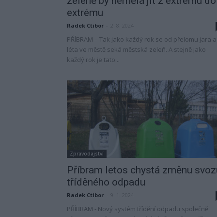
zeleně by neměla jít z extrému do
extrému
Radek Ctibor
-
2. 8. 2024
PŘÍBRAM – Tak jako každý rok se od přelomu jara a
léta ve městě seká městská zeleň. A stejně jako
každý rok je tato...
Zpravodajství
Příbram letos chystá změnu svoz
tříděného odpadu
Radek Ctibor
-
9. 1. 2024
PŘÍBRAM - Nový systém třídění odpadu společně