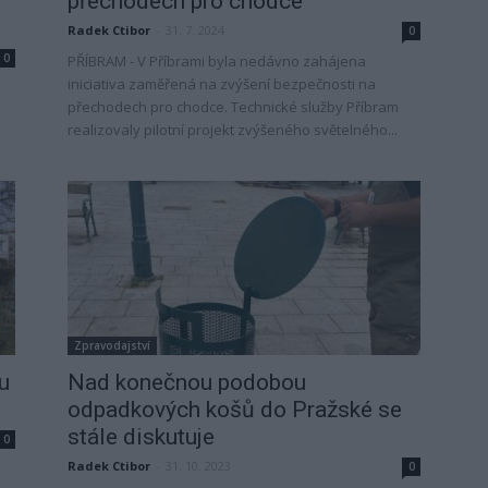
přechodech pro chodce
Radek Ctibor
-
31. 7. 2024
0
0
PŘÍBRAM - V Příbrami byla nedávno zahájena
iniciativa zaměřená na zvýšení bezpečnosti na
přechodech pro chodce. Technické služby Příbram
realizovaly pilotní projekt zvýšeného světelného...
Zpravodajství
u
Nad konečnou podobou
odpadkových košů do Pražské se
stále diskutuje
0
Radek Ctibor
-
31. 10. 2023
0