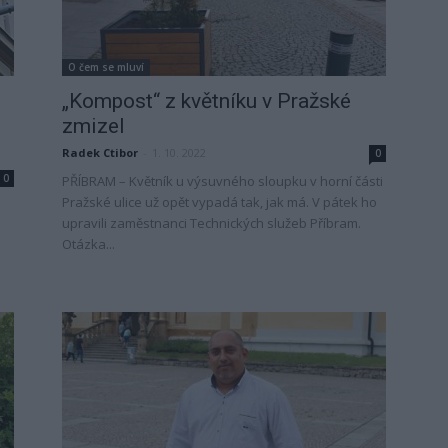
O čem se mluví
„Kompost“ z květníku v Pražské
zmizel
Radek Ctibor
-
1. 10. 2022
0
0
PŘÍBRAM – Květník u výsuvného sloupku v horní části
Pražské ulice už opět vypadá tak, jak má. V pátek ho
upravili zaměstnanci Technických služeb Příbram.
Otázka...