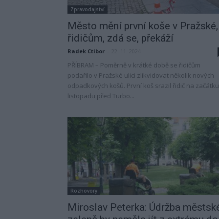
Zpravodajství
Město mění první koše v Pražské,
řidičům, zdá se, překáží
Radek Ctibor
-
22. 11. 2024
PŘÍBRAM – Poměrně v krátké době se řidičům
podařilo v Pražské ulici zlikvidovat několik nových
odpadkových košů. První koš srazil řidič na začátku
listopadu před Turbo...
Rozhovory
Miroslav Peterka: Údržba městsk