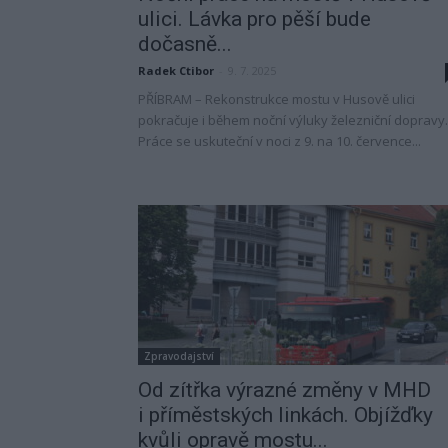
ulici. Lávka pro pěší bude
dočasně...
Radek Ctibor
-
9. 7. 2025
PŘÍBRAM – Rekonstrukce mostu v Husově ulici
pokračuje i během noční výluky železniční dopravy.
Práce se uskuteční v noci z 9. na 10. července...
Zpravodajství
Od zítřka výrazné změny v MHD
i příměstských linkách. Objížďky
kvůli opravě mostu...