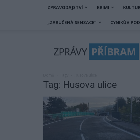
ZPRAVODAJSTVÍ
KRIMI
KULTU
„ZARUČENÁ SENZACE“
CYNIKŮV PO
Zprávy
Příbram
Domů
Tagy
Husova ulice
Tag: Husova ulice