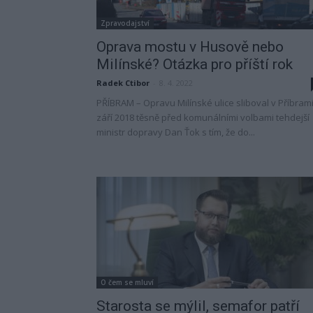
Zpravodajství
Oprava mostu v Husově nebo
Milínské? Otázka pro příští rok
Radek Ctibor
-
8. 4. 2022
PŘÍBRAM – Opravu Milínské ulice sliboval v Příbrami
září 2018 těsně před komunálními volbami tehdejší
ministr dopravy Dan Ťok s tím, že do...
O čem se mluví
Starosta se mýlil, semafor patří