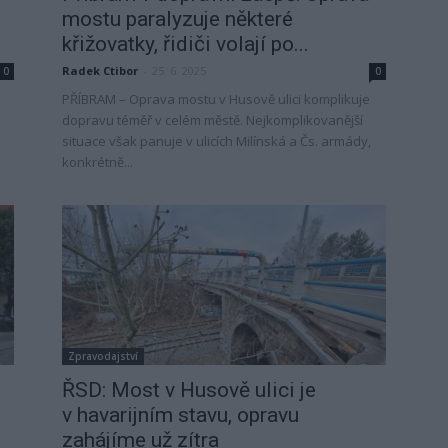
mostu paralyzuje některé
křižovatky, řidiči volají po...
Radek Ctibor
-
25. 6. 2025
0
0
PŘÍBRAM – Oprava mostu v Husově ulici komplikuje
dopravu téměř v celém městě. Nejkomplikovanější
situace však panuje v ulicích Milínská a Čs. armády,
konkrétně...
Zpravodajství
ŘSD: Most v Husově ulici je
v havarijním stavu, opravu
zahájíme už zítra