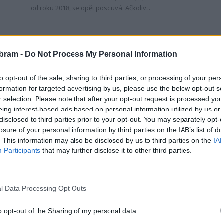
od roku 2018, se opět posouvá. Ačkoliv...
bram -
Do Not Process My Personal Information
to opt-out of the sale, sharing to third parties, or processing of your per
formation for targeted advertising by us, please use the below opt-out s
r selection. Please note that after your opt-out request is processed y
eing interest-based ads based on personal information utilized by us or
Zpravodajství
disclosed to third parties prior to your opt-out. You may separately opt-
ŘSD hledá novou firmu pro opravu
losure of your personal information by third parties on the IAB’s list of
. This information may also be disclosed by us to third parties on the
IA
ní
mostu v Husově ulici
Participants
that may further disclose it to other third parties.
Radek Ctibor
-
2. 2. 2024
0
0
PŘÍBRAM – O opravě mostu přes železniční trať
v Husově ulici se mluví už téměř pět let. Bohužel
l Data Processing Opt Outs
k samotné realizaci zatím nedošlo. A to i...
. O
o opt-out of the Sharing of my personal data.