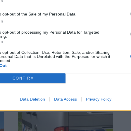
In
o opt-out of the Sale of my Personal Data.
In
to opt-out of processing my Personal Data for Targeted
ing.
In
Zpravodajství
o opt-out of Collection, Use, Retention, Sale, and/or Sharing
Kraj hledá nájemce nebytových
ersonal Data that Is Unrelated with the Purposes for which it
lected.
prostor v centru Prahy
Out
redakce
-
13. 4. 2023
0
CONFIRM
0
STŘEDNÍ ČECHY - Rada Středočeského kraje pověřila
vedení Středočeské centrály cestovního ruchu najít
vě
nájemce nebytových prostor v sídle centrály v centru
Prahy. Na pronájem...
Data Deletion
Data Access
Privacy Policy