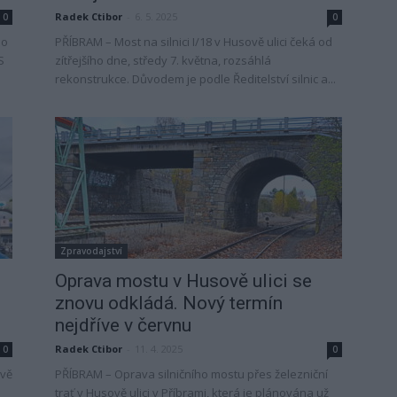
Radek Ctibor
-
6. 5. 2025
0
0
ho
PŘÍBRAM – Most na silnici I/18 v Husově ulici čeká od
S
zítřejšího dne, středy 7. května, rozsáhlá
rekonstrukce. Důvodem je podle Ředitelství silnic a...
Zpravodajství
n
Oprava mostu v Husově ulici se
znovu odkládá. Nový termín
nejdříve v červnu
Radek Ctibor
-
11. 4. 2025
0
0
ově
PŘÍBRAM – Oprava silničního mostu přes železniční
trať v Husově ulici v Příbrami, která je plánována už