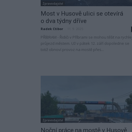
Zpravodajství
Most v Husově ulici se otevírá
o dva týdny dříve
Radek Ctibor
-
11. 9. 2025
PŘÍBRAM - Řidiči v Příbrami se mohou těšit na rychlej
průjezd městem. Už v pátek 12. září dopoledne se
totiž obnoví provoz na mostě přes...
Zpravodajství
Noční práce na mostě v Husově