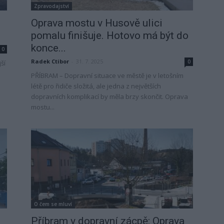
Zpravodajství
Oprava mostu v Husově ulici
pomalu finišuje. Hotovo má být do
konce...
0
Radek Ctibor
-
31. 7. 2025
0
ší
PŘÍBRAM – Dopravní situace ve městě je v letošním
létě pro řidiče složitá, ale jedna z největších
dopravních komplikací by měla brzy skončit. Oprava
mostu...
O čem se mluví
Příbram v dopravní zácpě: Oprava