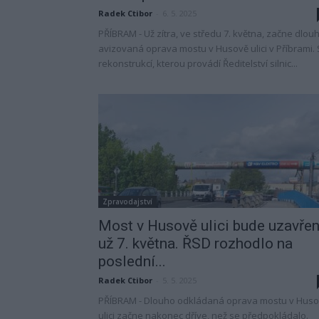
Radek Ctibor
-
6. 5. 2025
PŘÍBRAM - Už zítra, ve středu 7. května, začne dlou
avizovaná oprava mostu v Husově ulici v Příbrami. 
rekonstrukcí, kterou provádí Ředitelství silnic...
Zpravodajství
Most v Husově ulici bude uzavře
už 7. května. ŘSD rozhodlo na
poslední...
Radek Ctibor
-
5. 5. 2025
PŘÍBRAM - Dlouho odkládaná oprava mostu v Hus
ulici začne nakonec dříve, než se předpokládalo.