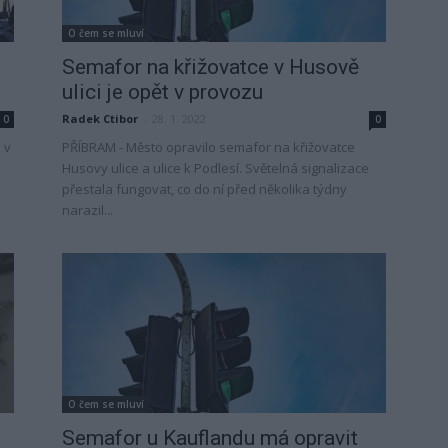
O čem se mluví
Semafor na křižovatce v Husově
ulici je opět v provozu
Radek Ctibor
-
28. 1. 2022
0
0
 v
PŘÍBRAM - Město opravilo semafor na křižovatce
Husovy ulice a ulice k Podlesí. Světelná signalizace
přestala fungovat, co do ní před několika týdny
narazil...
O čem se mluví
Semafor u Kauflandu má opravit