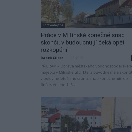
Zpravodajství
Práce v Milínské konečně snad
skončí, v budoucnu jí čeká opět
rozkopání
Radek Ctibor
-
1. 12. 2022
PŘÍBRAM – Oprava městského vodohospodářskéh
majetku v Milínské ulici, která původně měla skonči
v polovině letošního srpna, snad konečně míří do
finále. Ve dnech 8. a...