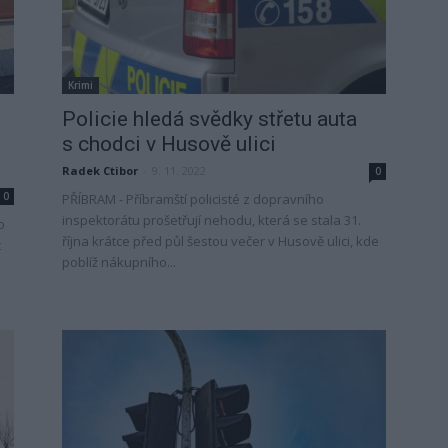
Krimi
Policie hledá svědky střetu auta
s chodci v Husově ulici
Radek Ctibor
-
9. 11. 2022
0
0
PŘÍBRAM - Příbramští policisté z dopravního
inspektorátu prošetřují nehodu, která se stala 31.
o
října krátce před půl šestou večer v Husově ulici, kde
t
poblíž nákupního...