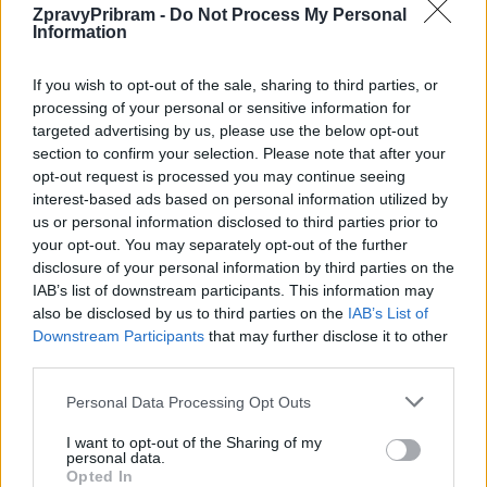
Projekt se ale potýkal s problémy. V roce 2021 byla původně
ZpravyPribram -
Do Not Process My Personal
Information
vybrána firma Raeder & Falge s.r.o., která měla most opravit za
více než 25 milionů korun. Ta však od smlouvy odstoupila
If you wish to opt-out of the sale, sharing to third parties, or
a následně skončila v insolvenci, takže ŘSD muselo vypsat nové
processing of your personal or sensitive information for
výběrové řízení.
targeted advertising by us, please use the below opt-out
section to confirm your selection. Please note that after your
opt-out request is processed you may continue seeing
Komentáře
interest-based ads based on personal information utilized by
us or personal information disclosed to third parties prior to
your opt-out. You may separately opt-out of the further
disclosure of your personal information by third parties on the
IAB’s list of downstream participants. This information may
TAGY
Husova ulice
most
oprava
otevření
also be disclosed by us to third parties on the
IAB’s List of
Ředitelství silnic a dálnic
Downstream Participants
that may further disclose it to other
third parties.
Personal Data Processing Opt Outs
I want to opt-out of the Sharing of my
personal data.
Opted In