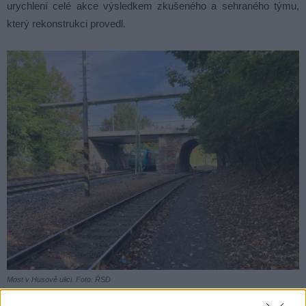
urychlení celé akce výsledkem zkušeného a sehraného týmu,
který rekonstrukci provedl.
Most v Husově ulici. Foto: ŘSD