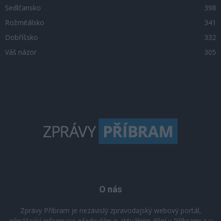
Sedlčansko
398
Rožmitálsko
341
Dobříšsko
332
Váš názor
305
O nás
Zprávy Příbram je nezávislý zpravodajský webový portál,
přinášející informace především o aktuálním dění v Příbrami a v