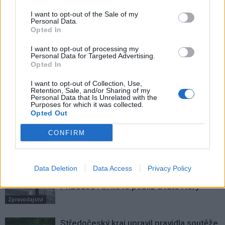
I want to opt-out of the Sale of my
Personal Data.
Předchozí článek
Následující článek
Opted In
Tajemná noc s netopýry
Zastupitelé schválili novou
I want to opt-out of processing my
u Nového rybníka
vyhlášku o pohybu psů
Personal Data for Targeted Advertising.
Opted In
I want to opt-out of Collection, Use,
SOUVISEJÍCÍ ČLÁNKY
Retention, Sale, and/or Sharing of my
Personal Data that Is Unrelated with the
VÍCE OD AUTORA
Purposes for which it was collected.
Opted Out
Většina koupališť na Příbramsku nabízí
CONFIRM
výborné podmínky. Horší voda je jen na
Živohošti
Zpravodajství
Data Deletion
Data Access
Privacy Policy
Příbram modernizuje parkovací automaty.
Přibudou i tři nové poblíž Svaté Hory
Zpravodajství
Středočeský kraj upravil pravidla soutěže.