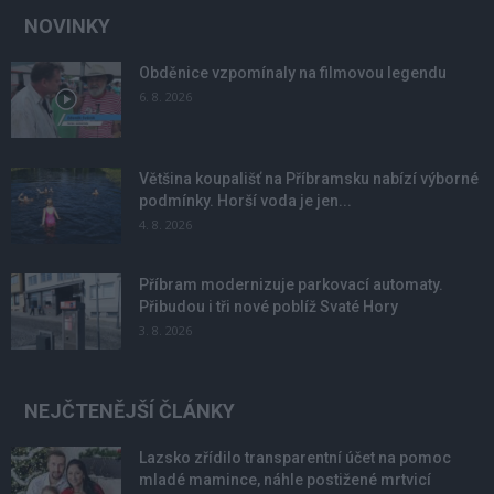
NOVINKY
Obděnice vzpomínaly na filmovou legendu
6. 8. 2026
Většina koupališť na Příbramsku nabízí výborné
podmínky. Horší voda je jen...
4. 8. 2026
Příbram modernizuje parkovací automaty.
Přibudou i tři nové poblíž Svaté Hory
3. 8. 2026
NEJČTENĚJŠÍ ČLÁNKY
Lazsko zřídilo transparentní účet na pomoc
mladé mamince, náhle postižené mrtvicí