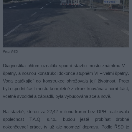
Foto: ŘSD
Diagnostika přitom označila spodní stavbu mostu známkou V –
špatný, a nosnou konstrukci dokonce stupněm VI – velmi špatný.
Voda zatékající do konstrukce ohrožovala její životnost. Proto
byla spodní část mostu kompletně zrekonstruována a horní část,
včetně svodidel a zábradlí, byla vybudována zcela nově.
Na stavbě, kterou za 22,42 milionu korun bez DPH realizovala
společnost T.A.Q. s.r.o., budou ještě probíhat drobné
dokončovací práce, ty už ale neomezí dopravu. Podle ŘSD je