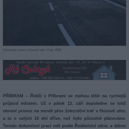
Opravený most v Husově ulici. Foto: ŘSD
PŘÍBRAM – Řidiči v Příbrami se mohou těšit na rychlejší
průjezd městem. Už v pátek 12. září dopoledne se totiž
obnoví provoz na mostě přes železniční trať v Husově ulici,
a to o celých 16 dní dříve, než bylo původně plánováno.
Termín dokončení prací měl podle Ředitelství silnic a dálnic