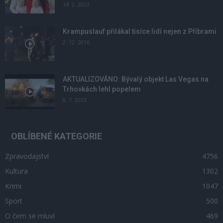
14. 2. 2023
Krampuslauf přilákal tisíce lidí nejen z Příbrami
2. 12. 2016
AKTUALIZOVÁNO: Bývalý objekt Las Vegas na
Trhovkách lehl popelem
8. 7. 2023
OBLÍBENÉ KATEGORIE
Zpravodajství
4756
Kultura
1302
Krimi
1047
Sport
500
O čem se mluví
469