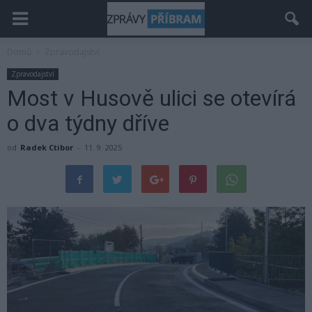
Domů
Zpravodajství
Zpravodajství
Most v Husově ulici se otevírá
o dva týdny dříve
od
Radek Ctibor
-
11. 9. 2025