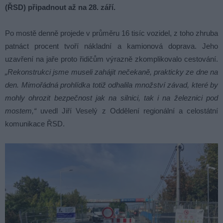
(ŘSD) připadnout až na 28. září.
Po mostě denně projede v průměru 16 tisíc vozidel, z toho zhruba
patnáct procent tvoří nákladní a kamionová doprava. Jeho
uzavření na jaře proto řidičům výrazně zkomplikovalo cestování.
„Rekonstrukci jsme museli zahájit nečekaně, prakticky ze dne na
den. Mimořádná prohlídka totiž odhalila množství závad, které by
mohly ohrozit bezpečnost jak na silnici, tak i na železnici pod
mostem,“
uvedl Jiří Veselý z Oddělení regionální a celostátní
komunikace ŘSD.