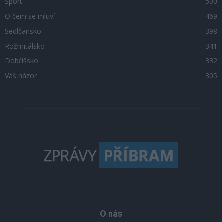
Sport
500
O čem se mluví
469
Sedlčansko
398
Rožmitálsko
341
Dobříšsko
332
Váš názor
305
O nás