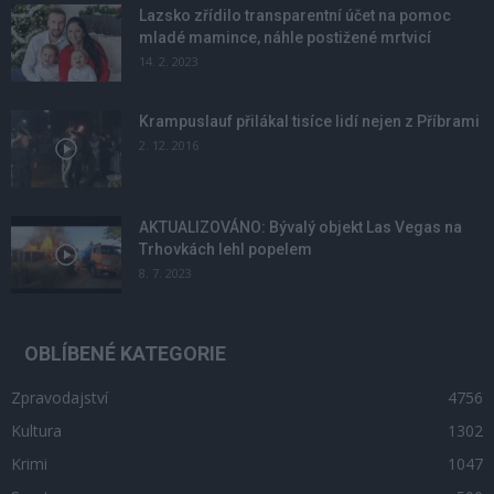
Lazsko zřídilo transparentní účet na pomoc
mladé mamince, náhle postižené mrtvicí
14. 2. 2023
Krampuslauf přilákal tisíce lidí nejen z Příbrami
2. 12. 2016
AKTUALIZOVÁNO: Bývalý objekt Las Vegas na
Trhovkách lehl popelem
8. 7. 2023
OBLÍBENÉ KATEGORIE
Zpravodajství
4756
Kultura
1302
Krimi
1047