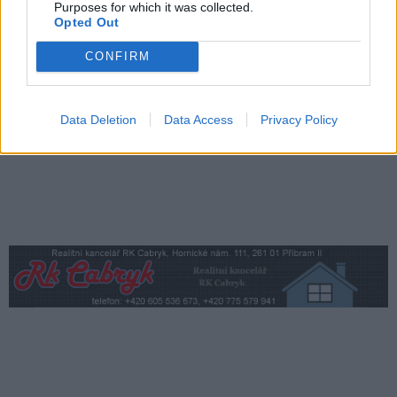
Purposes for which it was collected.
Opted Out
Středočeský kraj upravil pravidla soutěže.
CONFIRM
Obce nově získají body i za předcházení
vzniku odpadu
Zpravodajství
Data Deletion
Data Access
Privacy Policy