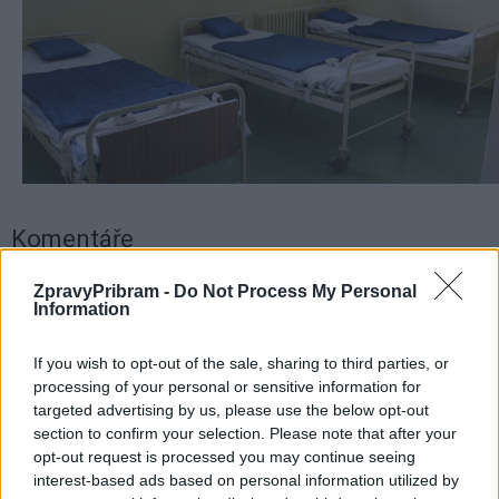
Komentáře
ZpravyPribram -
Do Not Process My Personal
Information
TAGY
dotace
Jan Konvalinka
Příbram
If you wish to opt-out of the sale, sharing to third parties, or
protialkoholní záchytná stanice
Středočeský kraj
processing of your personal or sensitive information for
targeted advertising by us, please use the below opt-out
section to confirm your selection. Please note that after your
opt-out request is processed you may continue seeing
interest-based ads based on personal information utilized by