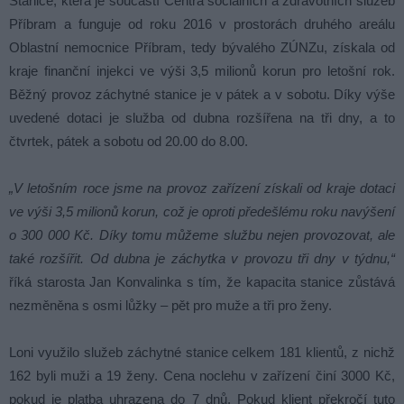
Stanice, která je součástí Centra sociálních a zdravotních služeb
Příbram a funguje od roku 2016 v prostorách druhého areálu
Oblastní nemocnice Příbram, tedy bývalého ZÚNZu, získala od
kraje finanční injekci ve výši 3,5 milionů korun pro letošní rok.
Běžný provoz záchytné stanice je v pátek a v sobotu. Díky výše
uvedené dotaci je služba od dubna rozšířena na tři dny, a to
čtvrtek, pátek a sobotu od 20.00 do 8.00.
„V letošním roce jsme na provoz zařízení získali od kraje dotaci
ve výši 3,5 milionů korun, což je oproti předešlému roku navýšení
o 300 000 Kč. Díky tomu můžeme službu nejen provozovat, ale
také rozšířit. Od dubna je záchytka v provozu tři dny v týdnu,“
říká starosta Jan Konvalinka s tím, že kapacita stanice zůstává
nezměněna s osmi lůžky – pět pro muže a tři pro ženy.
Loni využilo služeb záchytné stanice celkem 181 klientů, z nichž
162 byli muži a 19 ženy. Cena noclehu v zařízení činí 3000 Kč,
pokud je platba uhrazena do 7 dnů. Pokud klient překročí tuto