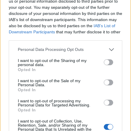
us or personal information disclosed to third parties prior to
your opt-out. You may separately opt-out of the further
disclosure of your personal information by third parties on the
IAB’s list of downstream participants. This information may
also be disclosed by us to third parties on the
IAB’s List of
Předchozí článek
Následující článek
Downstream Participants
that may further disclose it to other
Zápisy do příbramských
Začaly práce na stavbě nových
third parties.
mateřinek budou v jeden den
veřejných toalet v centru
Personal Data Processing Opt Outs
I want to opt-out of the Sharing of my
SOUVISEJÍCÍ ČLÁNKY
personal data.
Opted In
VÍCE OD AUTORA
I want to opt-out of the Sale of my
Personal Data.
Většina koupališť na Příbramsku nabízí
Opted In
výborné podmínky. Horší voda je jen na
Živohošti
I want to opt-out of processing my
Zpravodajství
Personal Data for Targeted Advertising.
Opted In
Příbram modernizuje parkovací automaty.
I want to opt-out of Collection, Use,
Přibudou i tři nové poblíž Svaté Hory
Retention, Sale, and/or Sharing of my
Personal Data that Is Unrelated with the
Zpravodajství