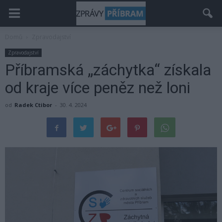
Domů
Zpravodajství
Zpravodajství
Příbramská „záchytka“ získala
od kraje více peněz než loni
od
Radek Ctibor
-
30. 4. 2024