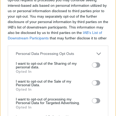
interest-based ads based on personal information utilized by
Příbram modernizuje parkovací automaty.
us or personal information disclosed to third parties prior to
Přibudou i tři nové poblíž Svaté Hory
your opt-out. You may separately opt-out of the further
Zpravodajství
disclosure of your personal information by third parties on the
IAB’s list of downstream participants. This information may
Středočeský kraj upravil pravidla soutěže.
also be disclosed by us to third parties on the
IAB’s List of
Obce nově získají body i za předcházení
Downstream Participants
that may further disclose it to other
vzniku odpadu
third parties.
Zpravodajství
Personal Data Processing Opt Outs
I want to opt-out of the Sharing of my
personal data.
Opted In
I want to opt-out of the Sale of my
Personal Data.
Opted In
I want to opt-out of processing my
Personal Data for Targeted Advertising.
Opted In