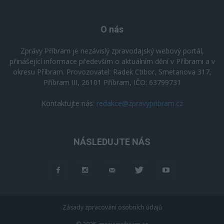
O nás
Zprávy Příbram je nezávislý zpravodajský webový portál,
přinášející informace především o aktuálním dění v Příbrami a v
okresu Příbram. Provozovatel: Radek Ctibor, Smetanova 317,
Příbram III, 26101 Příbram, IČO: 63799731
Kontaktujte nás:
redakce@zpravypribram.cz
NÁSLEDUJTE NÁS
Zásady zpracování osobních údajů