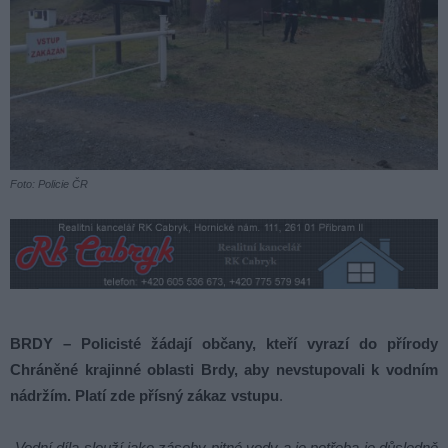
Foto: Policie ČR
BRDY – Policisté žádají občany, kteří vyrazí do přírody
Chráněné krajinné oblasti Brdy, aby nevstupovali k vodním
nádržím. Platí zde přísný zákaz vstupu
.
„Vodní díla slouží jako zásoby pitné vody a je potřeba je důsledně