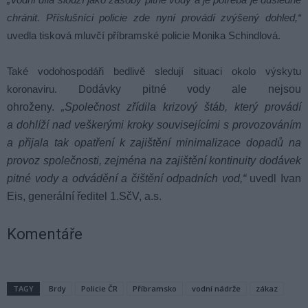
chránit. Příslušníci policie zde nyní provádí zvýšený dohled,“
uvedla tisková mluvčí příbramské policie Monika Schindlová.
Také vodohospodáři bedlivě sledují situaci okolo výskytu
koronaviru. D
odávky pitné vody ale nejsou
ohroženy.
„
Společnost zřídila krizový štáb, který provádí
a dohlíží nad veškerými kroky souvisejícími s provozováním
a přijala tak opatření k zajištění minimalizace dopadů na
provoz společnosti, zejména na zajištění kontinuity dodávek
pitné vody a odvádění a čištění odpadních vod,“
uvedl Ivan
Eis, generální ředitel 1.SčV, a.s.
Komentáře
TAGY
Brdy
Policie ČR
Příbramsko
vodní nádrže
zákaz