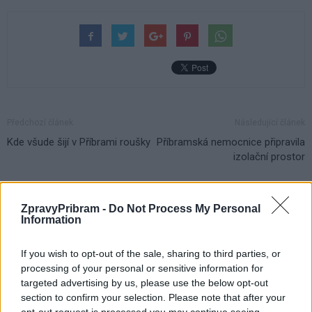
Předchozí článek
Následující článek
Kde všude šijí v Příbrami roušky
Příbramská nemocnice připravila
izolační prostor
SOUVISEJÍCÍ ČLÁNKY
ZpravyPribram -
Do Not Process My Personal
Information
VÍCE OD AUTORA
If you wish to opt-out of the sale, sharing to third parties, or
Většina koupališť na Příbramsku nabízí
processing of your personal or sensitive information for
výborné podmínky. Horší voda je jen na
targeted advertising by us, please use the below opt-out
Živohošti
Zpravodajství
section to confirm your selection. Please note that after your
opt-out request is processed you may continue seeing