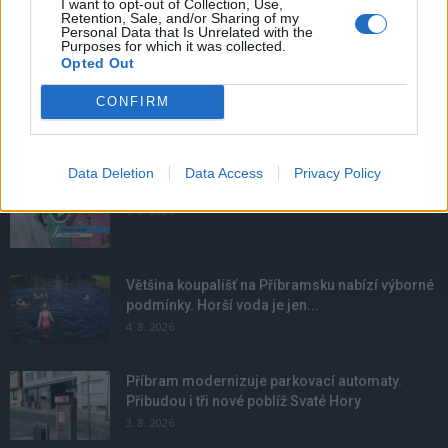
I want to opt-out of Collection, Use,
Retention, Sale, and/or Sharing of my
Personal Data that Is Unrelated with the
Purposes for which it was collected.
Opted Out
CONFIRM
NOVINKY
Data Deletion
Data Access
Privacy Policy
Obděnice vzpomínaly na filmovou legendu
6. 8. 2026
Většina koupališť na Příbramsku nabízí výborné
podmínky. Horší voda je jen...
4. 8. 2026
Příbram modernizuje parkovací automaty.
Přibudou i tři nové poblíž Svaté Hory
3. 8. 2026