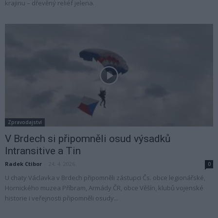
krajinu – dřevěný reliéf jelena.
Zpravodajství
V Brdech si připomněli osud výsadků
Intransitive a Tin
Radek Ctibor
-
24. 4. 2026
0
U chaty Václavka v Brdech připomněli zástupci Čs. obce legionářské,
Hornického muzea Příbram, Armády ČR, obce Věšín, klubů vojenské
historie i veřejnosti připomněli osudy...