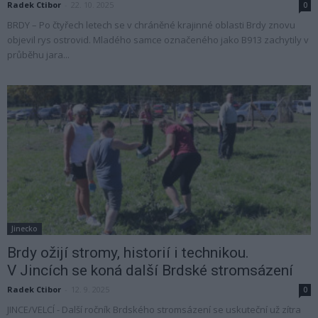
Radek Ctibor
-
22. 10. 2025
0
BRDY – Po čtyřech letech se v chráněné krajinné oblasti Brdy znovu
objevil rys ostrovid. Mladého samce označeného jako B913 zachytily v
průběhu jara...
Jinecko
Brdy ožijí stromy, historií i technikou.
V Jincích se koná další Brdské stromsázení
Radek Ctibor
-
12. 9. 2025
0
JINCE/VELCÍ - Další ročník Brdského stromsázení se uskuteční už zítra