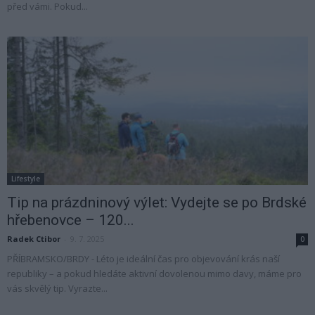
před vámi. Pokud...
Lifestyle
Tip na prázdninový výlet: Vydejte se po Brdské
hřebenovce – 120...
Radek Ctibor
-
9. 7. 2025
0
PŘÍBRAMSKO/BRDY - Léto je ideální čas pro objevování krás naší
republiky – a pokud hledáte aktivní dovolenou mimo davy, máme pro
vás skvělý tip. Vyrazte...