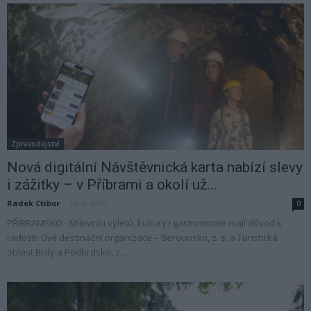
Zpravodajství
Nová digitální Návštěvnická karta nabízí slevy
i zážitky – v Příbrami a okolí už...
Radek Ctibor
-
16. 6. 2025
0
PŘÍBRAMSKO - Milovníci výletů, kultury i gastronomie mají důvod k
radosti. Dvě destinační organizace – Berounsko, z. s. a Turistická
oblast Brdy a Podbrdsko, z....