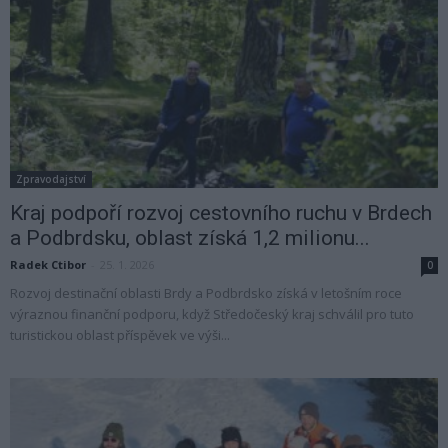
Zpravodajství
Kraj podpoří rozvoj cestovního ruchu v Brdech
a Podbrdsku, oblast získá 1,2 milionu...
Radek Ctibor
-
25. 1. 2026
0
Rozvoj destinační oblasti Brdy a Podbrdsko získá v letošním roce
výraznou finanční podporu, když Středočeský kraj schválil pro tuto
turistickou oblast příspěvek ve výši...