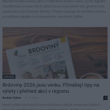
Návštěvníci Berounska, Brd a Podbrdska mohou i letos využít digitální
návštěvnickou kartu, která nabízí slevy na turistické cíle, gastronomii,
ubytování i volnočasové aktivity. Projekt vstupuje do druhého ročníku
a rozšiřuje nabídku o nové partnery i atraktivní zážitky.
Lifestyle
Brdoviny 2026 jsou venku. Přinášejí tipy na
výlety i přehled akcí v regionu
Radek Ctibor
-
15. 6. 2026
0
Nové vydání turistických novin Brdoviny 2026 je od tohoto týdne k
dispozici návštěvníkům i obyvatelům regionu. Publikace, kterou