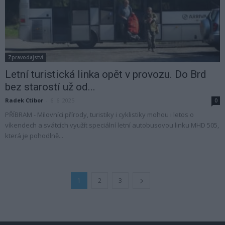
Zpravodajství
Letní turistická linka opět v provozu. Do Brd
bez starostí už od...
Radek Ctibor
-
6. 6. 2025
0
PŘÍBRAM - Milovníci přírody, turistiky i cyklistiky mohou i letos o
víkendech a svátcích využít speciální letní autobusovou linku MHD 505,
která je pohodlně...
1
2
3