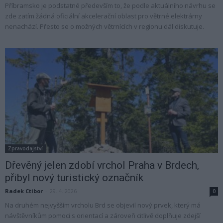
Příbramsko je podstatné především to, že podle aktuálního návrhu se
zde zatím žádná oficiální akcelerační oblast pro větrné elektrárny
nenachází. Přesto se o možných větrnících v regionu dál diskutuje.
Zpravodajství
Dřevěný jelen zdobí vrchol Praha v Brdech,
přibyl nový turistický označník
Radek Ctibor
-
29. 4. 2026
0
Na druhém nejvyšším vrcholu Brd se objevil nový prvek, který má
návštěvníkům pomoci s orientací a zároveň citlivě doplňuje zdejší