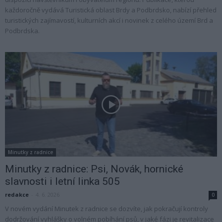
každoročně vydává Turistická oblast Brdy a Podbrdsko, nabízí přehled
turistických zajímavostí, kulturních akcí i novinek z celého území Brd a
Podbrdska.
Minutky z radnice
Minutky z radnice: Psi, Novák, hornické
slavnosti i letní linka 505
redakce
-
4. 6. 2026
0
V novém vydání Minutek z radnice se dozvíte, jak pokračují kontroly
dodržování vyhlášky o volném pobíhání psů, v jaké fázi je revitalizace