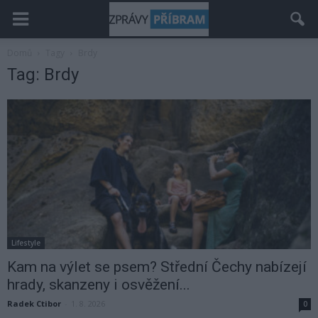
Domů
Tagy
Brdy
Tag: Brdy
Lifestyle
Kam na výlet se psem? Střední Čechy nabízejí
hrady, skanzeny i osvěžení...
Radek Ctibor
-
1. 8. 2026
0