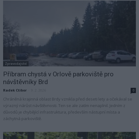
Zpravodajství
Příbram chystá v Orlově parkoviště pro
návštěvníky Brd
Radek Ctibor
-
9. 2. 2026
0
Chráněná krajinná oblast Brdy vznikla před deseti lety a očekával se
výrazný nárůst návštěvnosti. Ten se ale zatím nenaplnil. Jedním z
důvodů je chybějící infrastruktura, především nástupní místa a
záchytná parkoviště.