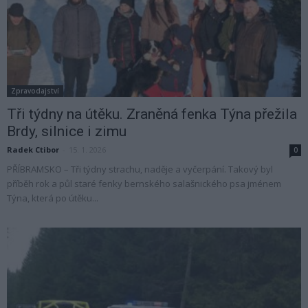
Zpravodajství
Tři týdny na útěku. Zraněná fenka Týna přežila
Brdy, silnice i zimu
Radek Ctibor
-
15. 1. 2026
0
PŘÍBRAMSKO – Tři týdny strachu, naděje a vyčerpání. Takový byl
příběh rok a půl staré fenky bernského salašnického psa jménem
Týna, která po útěku...