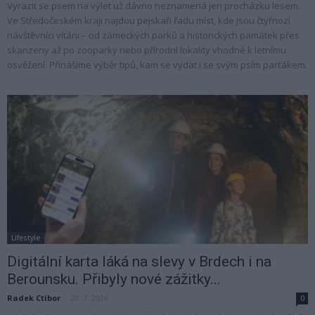
Vyrazit se psem na výlet už dávno neznamená jen procházku lesem.
Ve Středočeském kraji najdou pejskaři řadu míst, kde jsou čtyřnozí
návštěvníci vítáni – od zámeckých parků a historických památek přes
skanzeny až po zooparky nebo přírodní lokality vhodné k letnímu
osvěžení. Přinášíme výběr tipů, kam se vydat i se svým psím parťákem.
Lifestyle
Digitální karta láká na slevy v Brdech i na
Berounsku. Přibyly nové zážitky...
Radek Ctibor
-
20. 7. 2026
0