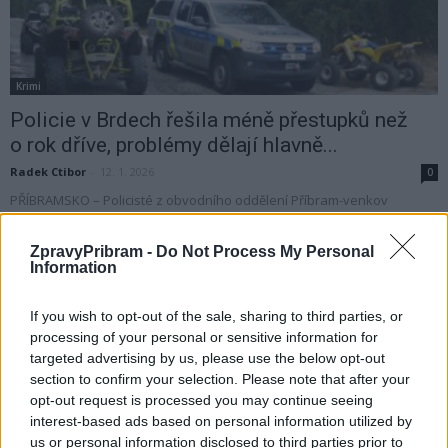
Krimi
Policie v Brdech řešila méně přestupků než
o rok dříve, problémy dělají hlavně...
Radek Ctibor
-
12. 1. 2026
0
PŘÍBRAMSKO – Policisté z obvodního oddělení Příbram-venkov
dohlížejí na pořádek ve středočeské části Chráněné krajinné oblasti
Brdy už deset let. V loňském roce 2025...
ZpravyPribram -
Do Not Process My Personal
Information
If you wish to opt-out of the sale, sharing to third parties, or
processing of your personal or sensitive information for
targeted advertising by us, please use the below opt-out
section to confirm your selection. Please note that after your
opt-out request is processed you may continue seeing
interest-based ads based on personal information utilized by
us or personal information disclosed to third parties prior to