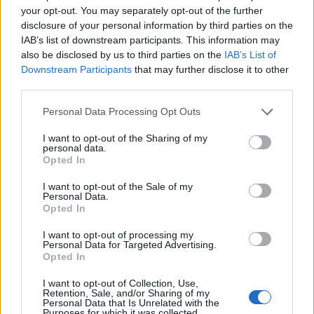
your opt-out. You may separately opt-out of the further
disclosure of your personal information by third parties on the
Lifestyle
IAB’s list of downstream participants. This information may
Zima na Příbramsku: lyžování na Monínci,
also be disclosed by us to third parties on the
IAB’s List of
běžky v Brdech i bruslení na Padrťských...
Downstream Participants
that may further disclose it to other
third parties.
redakce
-
27. 12. 2025
0
PŘÍBRAMSKO – Zimní sezona ve středních Čechách nabízí řadu
Personal Data Processing Opt Outs
možností, jak si chladné měsíce užít aktivně i v pohodovém tempu. Pro
obyvatele Příbramska jsou...
I want to opt-out of the Sharing of my
personal data.
Opted In
I want to opt-out of the Sale of my
Personal Data.
Opted In
I want to opt-out of processing my
Personal Data for Targeted Advertising.
Opted In
I want to opt-out of Collection, Use,
Retention, Sale, and/or Sharing of my
Personal Data that Is Unrelated with the
Zpravodajství
Purposes for which it was collected.