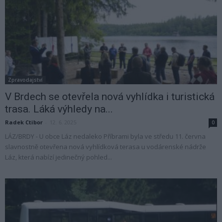
Zpravodajství
V Brdech se otevřela nová vyhlídka i turistická
trasa. Láká výhledy na...
Radek Ctibor
-
12. 6. 2025
0
LÁZ/BRDY - U obce Láz nedaleko Příbrami byla ve středu 11. června
slavnostně otevřena nová vyhlídková terasa u vodárenské nádrže
Láz, která nabízí jedinečný pohled...