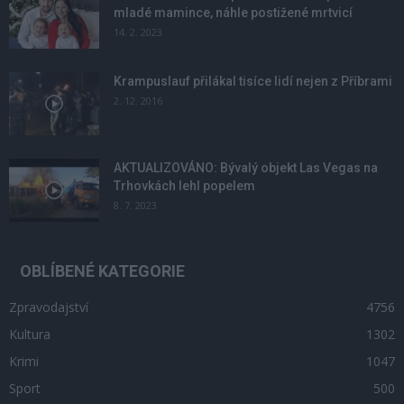
mladé mamince, náhle postižené mrtvicí
14. 2. 2023
Krampuslauf přilákal tisíce lidí nejen z Příbrami
2. 12. 2016
AKTUALIZOVÁNO: Bývalý objekt Las Vegas na
Trhovkách lehl popelem
8. 7. 2023
OBLÍBENÉ KATEGORIE
Zpravodajství
4756
Kultura
1302
Krimi
1047
Sport
500