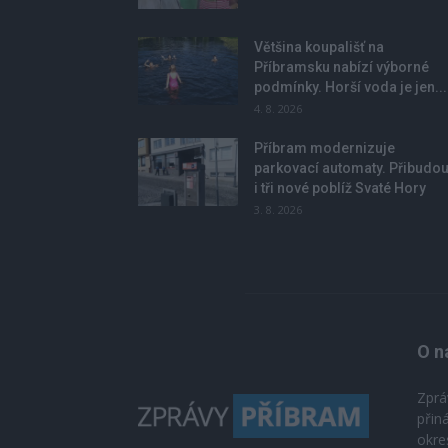
Většina koupališť na
Příbramsku nabízí výborné
podmínky. Horší voda je jen...
4. 8. 2026
Příbram modernizuje
parkovací automaty. Přibudo
i tři nové poblíž Svaté Hory
3. 8. 2026
O n
Zprá
přin
okre