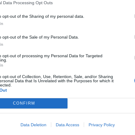
l Data Processing Opt Outs
o opt-out of the Sharing of my personal data.
In
ky z radnice
Příbram
psi
vyhláška
o opt-out of the Sale of my Personal Data.
In
to opt-out of processing my Personal Data for Targeted
ing.
In
Následující článek
o opt-out of Collection, Use, Retention, Sale, and/or Sharing
Petice proti větrníkům dorazila i na příbramskou
ersonal Data that Is Unrelated with the Purposes for which it
radnici. Město by v řízeních hájilo vůli občanů
lected.
Out
CONFIRM
Data Deletion
Data Access
Privacy Policy