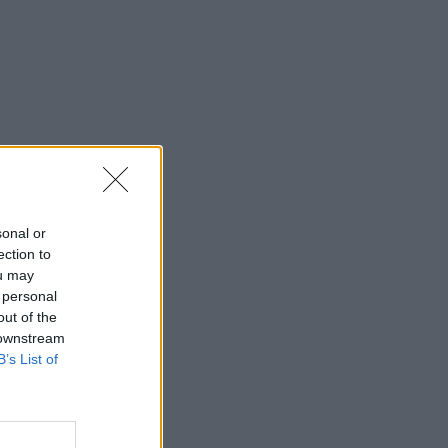
sonal or
ection to
ou may
 personal
out of the
 downstream
B’s List of