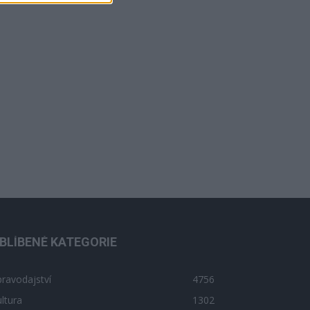
BLÍBENÉ KATEGORIE
ravodajství
4756
ltura
1302