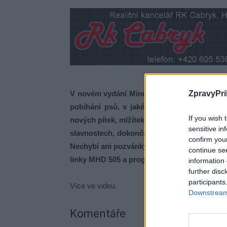
V novém vydání Minutek z radnice se dozvít
ZpravyPri
pobíhání psů, v jaké fázi je revitalizace vn
If you wish 
nových pítek, mlžítek a aerátoru. Řeč bude 
sensitive in
slavnostech, dokončovaných pracích v ulici 
confirm you
Nechybí ani pozvánky na Den bezpečné Příbra
continue se
linky MHD 505 a program v Lesním divadle S
information 
further disc
participants
Více ve videu.
Downstream 
Komentáře