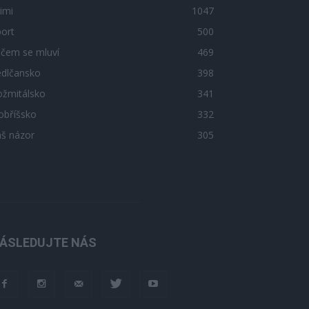
imi
1047
ort
500
 čem se mluví
469
edlčansko
398
ožmitálsko
341
obříšsko
332
áš názor
305
ÁSLEDUJTE NÁS