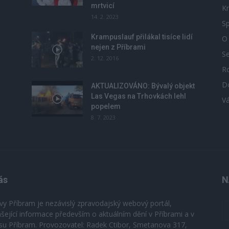
mrtvicí
Kr
14. 2. 2023
Sp
Krampuslauf přilákal tisíce lidí
O
nejen z Příbrami
S
2. 12. 2016
R
D
u
AKTUALIZOVÁNO: Bývalý objekt
Las Vegas na Trhovkách lehl
V
popelem
8. 7. 2023
ás
N
vy Příbram je nezávislý zpravodajský webový portál,
ášející informace především o aktuálním dění v Příbrami a v
su Příbram. Provozovatel: Radek Ctibor, Smetanova 317,