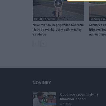
Minutky z radnice
Minutky z ra
Nové mlžítko, neprůjezdná Nádražní
Minutky z r
i letní pozvánky. Vyšly další Minutky
hřbitovní b
z radnice
náměstí i p
NOVINKY
Obděnice vzpomínaly na
filmovou legendu
6. 8. 2026