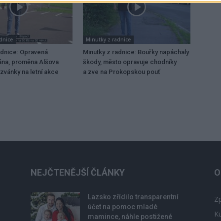
dnice
Minutky z radnice
adnice: Opravená
Minutky z radnice: Bouřky napáchaly
rána, proměna Alšova
škody, město opravuje chodníky
ozvánky na letní akce
a zve na Prokopskou pouť
NEJČTENĚJŠÍ ČLÁNKY
O
Lazsko zřídilo transparentní
Zp
účet na pomoc mladé
Ku
mamince, náhle postižené