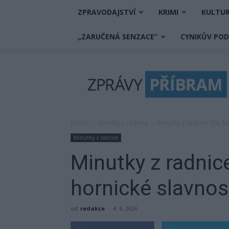
ZPRAVODAJSTVÍ
KRIMI
KULTU
„ZARUČENÁ SENZACE“
CYNIKŮV PO
Zprávy
Příbram
Domů
Minutky z radnice
Minutky z radnice: Psi, No
Minutky z radnice
Minutky z radnice
hornické slavnosti
od
redakce
-
4. 6. 2026