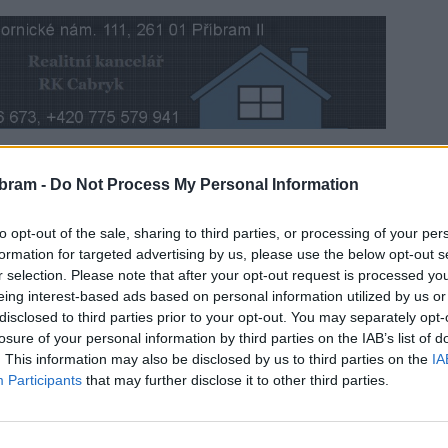
e, jak pokračují kontroly dodržování vyhlášky o volném
bram -
Do Not Process My Personal Information
itrobloku v Riegrově ulici nebo proč se blíží instalace
to opt-out of the sale, sharing to third parties, or processing of your per
také o Summer Festu na Nováku, blížících se hornických
formation for targeted advertising by us, please use the below opt-out s
Na Leštině či rozšiřování kapacity městského hřbitova.
r selection. Please note that after your opt-out request is processed y
mi, farmářské a bleší trhy, zahájení provozu turistické
eing interest-based ads based on personal information utilized by us or
kalka.
disclosed to third parties prior to your opt-out. You may separately opt-
losure of your personal information by third parties on the IAB’s list of
. This information may also be disclosed by us to third parties on the
IA
Participants
that may further disclose it to other third parties.