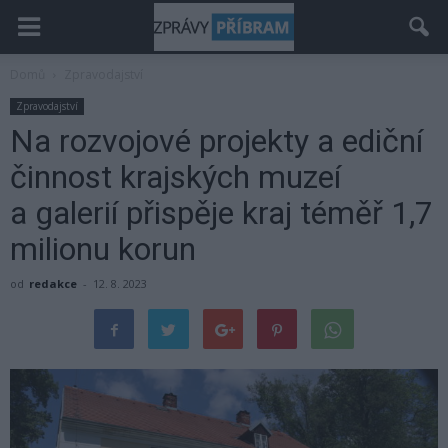
Domů
Zpravodajství
Zpravodajství
Na rozvojové projekty a ediční
činnost krajských muzeí
a galerií přispěje kraj téměř 1,7
milionu korun
od
redakce
-
12. 8. 2023