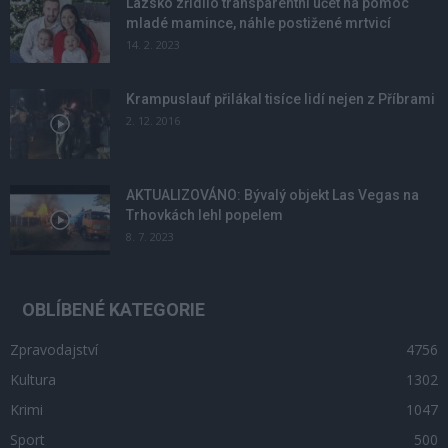
Lazsko zřídilo transparentní účet na pomoc
mladé mamince, náhle postižené mrtvicí
14. 2. 2023
Krampuslauf přilákal tisíce lidí nejen z Příbrami
2. 12. 2016
AKTUALIZOVÁNO: Bývalý objekt Las Vegas na
Trhovkách lehl popelem
8. 7. 2023
OBLÍBENÉ KATEGORIE
Zpravodajství
4756
Kultura
1302
Krimi
1047
Sport
500