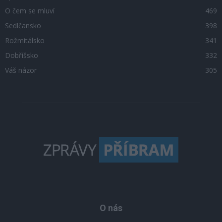
O čem se mluví
469
Sedlčansko
398
Rožmitálsko
341
Dobříšsko
332
Váš názor
305
O nás