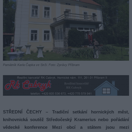
Památník Karla Čapka ve Strži. Foto: Zprávy Příbram
STŘEDNÍ ČECHY – Tradiční setkání hornických měst,
knihovnická soutěž Středočeský Kramerius nebo pořádání
vědecké konference Mezi obcí a státem jsou mezi