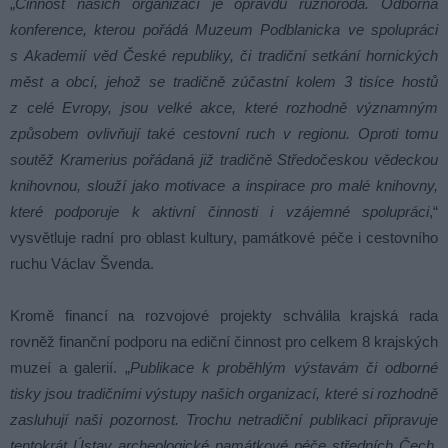
„
Činnost našich organizací je opravdu různorodá. Odborná
konference, kterou pořádá Muzeum Podblanicka ve spolupráci
s Akademií věd České republiky, či tradiční setkání hornických
měst a obcí, jehož se tradičně zúčastní kolem 3 tisíce hostů
z celé Evropy, jsou velké akce, které rozhodně významným
způsobem ovlivňují také cestovní ruch v regionu. Oproti tomu
soutěž Kramerius pořádaná již tradičně Středočeskou vědeckou
knihovnou, slouží jako motivace a inspirace pro malé knihovny,
které podporuje k aktivní činnosti i vzájemné spolupráci
,“
vysvětluje radní pro oblast kultury, památkové péče i cestovního
ruchu Václav Švenda.
Kromě financí na rozvojové projekty schválila krajská rada
rovněž finanční podporu na ediční činnost pro celkem 8 krajských
muzeí a galerií. „
Publikace k proběhlým výstavám či odborné
tisky jsou tradičními výstupy našich organizací, které si rozhodně
zasluhují naši pozornost. Trochu netradiční publikaci připravuje
tentokrát Ústav archeologické památkové péče středních Čech.