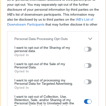
your opt-out. You may separately opt-out of the further
disclosure of your personal information by third parties on the
IAB’s list of downstream participants. This information may
Předchozí článek
Následující článek
also be disclosed by us to third parties on the
IAB’s List of
Dnešní noc patří tradičně
Věda v praxi obcí. Nový program
Downstream Participants
that may further disclose it to other
Perseidám
chtějí využít čtyři žadatelé, jsou
third parties.
mezi nimi i Zduchovice
Personal Data Processing Opt Outs
I want to opt-out of the Sharing of my
SOUVISEJÍCÍ ČLÁNKY
personal data.
Opted In
VÍCE OD AUTORA
I want to opt-out of the Sale of my
Personal Data.
Většina koupališť na Příbramsku nabízí
Opted In
výborné podmínky. Horší voda je jen na
Živohošti
Zpravodajství
I want to opt-out of processing my
Personal Data for Targeted Advertising.
Opted In
Příbram modernizuje parkovací automaty.
Přibudou i tři nové poblíž Svaté Hory
I want to opt-out of Collection, Use,
Retention, Sale, and/or Sharing of my
Zpravodajství
Personal Data that Is Unrelated with the