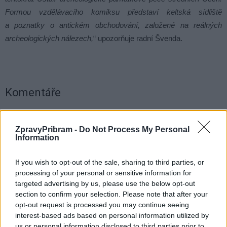
Formou vzdělávacího komiksu představí keltská sídliště
a poznatky o antickém obchodování, založené na reálných
archeologických nálezech,
“ upozorňuje radní Švenda.
Komentáře
ZpravyPribram -
Do Not Process My Personal
Information
TAGY
galerie
muzeum
Památník Karla Čapka
Středočeský kraj
Strž
Václav Švenda
If you wish to opt-out of the sale, sharing to third parties, or
processing of your personal or sensitive information for
targeted advertising by us, please use the below opt-out
section to confirm your selection. Please note that after your
opt-out request is processed you may continue seeing
interest-based ads based on personal information utilized by
us or personal information disclosed to third parties prior to