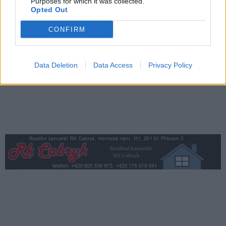
Purposes for which it was collected.
Opted Out
Středočeský kraj upravil pravidla soutěže.
Obce nově získají body i za předcházení
CONFIRM
vzniku odpadu
Zpravodajství
Data Deletion
Data Access
Privacy Policy