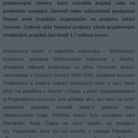
projektovými záměry, které schválila krajská rada na
posledním zasedání. Zároveň radní odsouhlasili poskytnutí
financí osmi krajským organizacím na podporu ediční
činnosti. Celková výše finanční podpory všech projektových
chválených projektů činí téměř 1,7 milionu korun.
Knihovnická soutěž o nejlepšího knihovníka – Středočeský
Kramerius pořádaná Středočeskou knihovnou v Kladně,
dvoudenní odborná konference na téma Fenomén okresní
samosprávy v českých zemích 1848–2002, pořádaná Muzeem
Podblanicka a tradiční setkání hornických měst a obcí, které
příští rok proběhne v Jílovém u Prahy, a jehož spolupořadatelem
je Regionálnímu muzeum, jsou příklady akcí, pro které na svém
posledním zasedání schválili finanční podporu radní
Středočeského kraje. Přidělení financí bylo schváleno také
Památníku Karla Čapka na roční splátku za pronájem
tzv. Poesiomatu, který byl loni umístěn v zahradě Památníku.