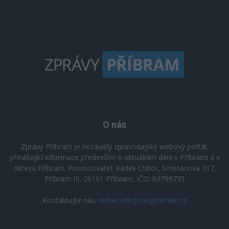
O nás
Zprávy Příbram je nezávislý zpravodajský webový portál,
přinášející informace především o aktuálním dění v Příbrami a v
okresu Příbram. Provozovatel: Radek Ctibor, Smetanova 317,
Příbram III, 26101 Příbram, IČO: 63799731
Kontaktujte nás:
redakce@zpravypribram.cz