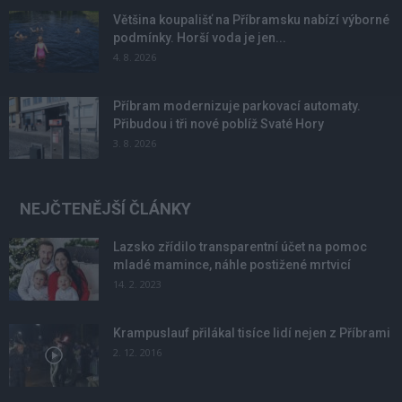
Většina koupališť na Příbramsku nabízí výborné
podmínky. Horší voda je jen...
4. 8. 2026
Příbram modernizuje parkovací automaty.
Přibudou i tři nové poblíž Svaté Hory
3. 8. 2026
NEJČTENĚJŠÍ ČLÁNKY
Lazsko zřídilo transparentní účet na pomoc
mladé mamince, náhle postižené mrtvicí
14. 2. 2023
Krampuslauf přilákal tisíce lidí nejen z Příbrami
2. 12. 2016