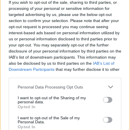
If you wish to opt-out of the sale, sharing to third parties, or
processing of your personal or sensitive information for
SOUVISEJÍCÍ ČLÁNKY
targeted advertising by us, please use the below opt-out
VÍCE OD AUTORA
section to confirm your selection. Please note that after your
opt-out request is processed you may continue seeing
Většina koupališť na Příbramsku nabízí
interest-based ads based on personal information utilized by
výborné podmínky. Horší voda je jen na
us or personal information disclosed to third parties prior to
your opt-out. You may separately opt-out of the further
Živohošti
Zpravodajství
disclosure of your personal information by third parties on the
IAB’s list of downstream participants. This information may
Příbram modernizuje parkovací automaty.
also be disclosed by us to third parties on the
IAB’s List of
Přibudou i tři nové poblíž Svaté Hory
Downstream Participants
that may further disclose it to other
Zpravodajství
third parties.
Personal Data Processing Opt Outs
Středočeský kraj upravil pravidla soutěže.
Obce nově získají body i za předcházení
I want to opt-out of the Sharing of my
vzniku odpadu
personal data.
Zpravodajství
Opted In
I want to opt-out of the Sale of my
Personal Data.
Opted In