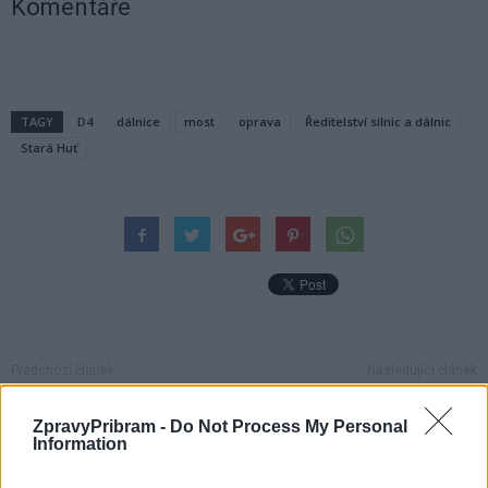
Komentáře
TAGY
D4
dálnice
most
oprava
Ředitelství silnic a dálnic
Stará Huť
Předchozí článek
Následující článek
Za loňské umrtí mladíka
Místopředseda Sněmovny zavítá
v Březnici stíhá policie
s charitativním fotbalovým
ZpravyPribram -
Do Not Process My Personal
Information
městského strážníka
turnajem do Příbrami