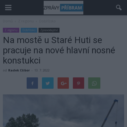
Domů
Z regionu
Dobříšsko
Z regionu
Dobříšsko
Zpravodajství
Na mostě u Staré Huti se
pracuje na nové hlavní nosné
konstukci
od
Radek Ctibor
-
13. 7. 2022