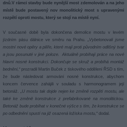
dnů.V rámci stavby bude nynější most zdemolován a na jeho
místě bude postavený nov monolitický most s upravenými
rozpětí oproti mostu, který se stojí na místě nyní.
V současné době byla dokončena demolice mostu v levém
jízdním pásu dálnice ve směru na Prahu.
„Vybetonovali jsme
mostní nové opěry a pilíře, které mají proti původním odlišný tvar
a jsou posunuté v jiné poloze. Aktuálně probíhají práce na nové
hlavní nosné konstrukci. Dokončuje se skruž a probíhá montáž
bednění,“
prozradil Martin Buček z tiskového oddělení ŘSD s tím,
že bude následovat armování nosné konstrukce, abychom
koncem července zahájili v souladu s harmonogramem její
betonáž.
„U mostu tak dojde nejen ke změně rozpětí mostu, ale
také ke změně konstrukce z prefabrikované na monolitickou.
Betonáž bude probíhat v konečné výšce s tím, že konstrukce se
po odbednění spustí na již osazená ložiska mostu,“
dodal.