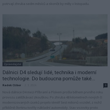
potrvají zhruba sedm měsíců a skončit by měly v listopadu.
Zpravodajství
Dálnici D4 sledují lidé, technika i moderní
technologie. Do budoucna pomůže také...
Radek Ctibor
-
2. 3. 2026
0
Nová dálnice D4 mezi Příbramí a Pískem prošla během prvního roku
provozu zatěžkávací zkouškou. Po zhruba 48 kilometrech nových či
modernizovaných úseků projelo téměř šest milionů vozidel, z nichž
přibližně čtvrtinu tvořily nákladní automobily. Stav vozovky proto