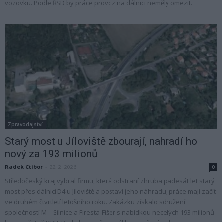
vozovku. Podle ŘSD by práce provoz na dálnici neměly omezit.
Zpravodajství
Starý most u Jíloviště zbourají, nahradí ho
nový za 193 milionů
Radek Ctibor
-
22. 2. 2026
0
Středočeský kraj vybral firmu, která odstraní zhruba padesát let starý
most přes dálnici D4 u Jíloviště a postaví jeho náhradu, práce mají začít
ve druhém čtvrtletí letošního roku. Zakázku získalo sdružení
společností M – Silnice a Firesta-Fišer s nabídkou necelých 193 milionů