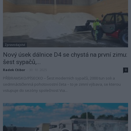
Zpravodajství
Nový úsek dálnice D4 se chystá na první zimu:
šest sypačů,...
Radek Ctibor
-
30. 10. 2025
0
PŘÍBRAMSKO/PÍSECKO – Šest moderních sypačů, 2000 tun soli a
sedmnáctičlenná pohotovostní četa – to je zimní výbava, se kterou
vstupuje do sezóny společnost Via...