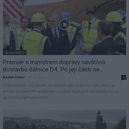
Zpravodajství
Premiér s ministrem dopravy návštívili
dostavbu dálnice D4. Po její části se...
Radek Ctibor
-
12. 6. 2024
0
PŘÍBRAMSKO - O pokroku na stavbě dálnice D4 Via Salis, která je
prvním českým PPP projektem v oblasti dopravní infrastruktury, se
společně přijeli přesvědčit...