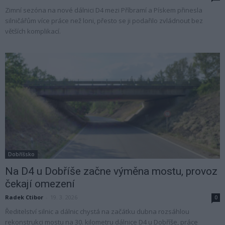
Zimní sezóna na nové dálnici D4 mezi Příbramí a Pískem přinesla
silničářům více práce než loni, přesto se ji podařilo zvládnout bez
větších komplikací.
Dobříšsko
Na D4 u Dobříše začne výměna mostu, provoz
čekají omezení
Radek Ctibor
-
19. 3. 2026
0
Ředitelství silnic a dálnic chystá na začátku dubna rozsáhlou
rekonstrukci mostu na 30. kilometru dálnice D4 u Dobříše, práce