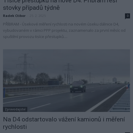
Tisíce přestupků na nové D4: Příbram řeší
stovky případů týdně
Radek Ctibor
-
25. 2. 2025
0
PŘÍBRAM - Úsekové měření rychlosti na novém úseku dálnice D4,
vybudovaném v rámci PPP projektu, zaznamenalo za první měsíc od
spuštění provozu tisíce přestupků....
Zpravodajství
Na D4 odstartovalo vážení kamionů i měření
rychlosti