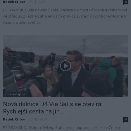
Radek Ctibor
-
23. 1. 2025
0
PŘÍBRAMSKO - Na novém úseku dálnice D4 mezi Příbramí a Pískem byl
ve středu 22. ledna zahájen ostrý provoz systémů vysokorychlostního
vážení a úsekového...
Zpravodajství
Nová dálnice D4 Via Salis se otevírá:
Rychlejší cesta na jih...
Radek Ctibor
-
17. 12. 2024
0
PŘÍBRAMSKO - Dálnice D4 Via Salis, první dopravní projekt v Česku