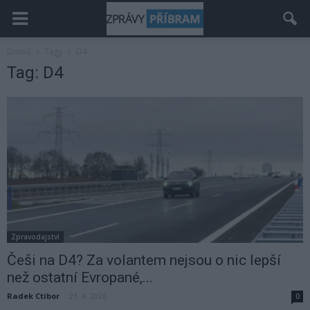
Domů
Tagy
D4
Tag: D4
Zpravodajství
Češi na D4? Za volantem nejsou o nic lepší
než ostatní Evropané,...
Radek Ctibor
-
21. 6. 2026
0