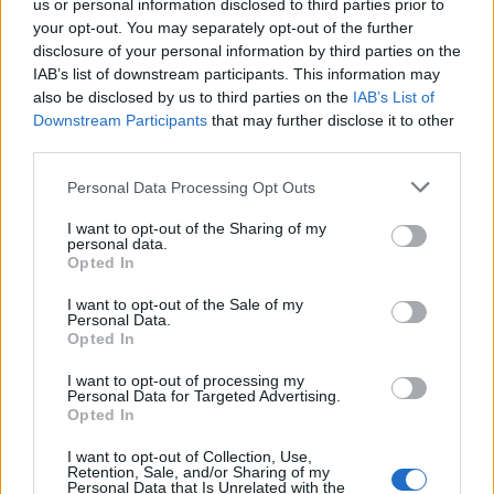
us or personal information disclosed to third parties prior to
your opt-out. You may separately opt-out of the further
disclosure of your personal information by third parties on the
Zpravodajství
IAB’s list of downstream participants. This information may
also be disclosed by us to third parties on the
IAB’s List of
Dálnice D4 se otevřela dětem. Nahlédly do
Downstream Participants
that may further disclose it to other
zákulisí provozu i bezpečnosti
third parties.
Radek Ctibor
-
30. 5. 2025
0
Personal Data Processing Opt Outs
STŘEDNÍ/JIŽNÍ ČECHY - Dálnice D4, nejmodernější svého druhu v České
republice, se na jeden den proměnila v učebnu pod širým nebem.
I want to opt-out of the Sharing of my
Středisko správy a...
personal data.
Opted In
I want to opt-out of the Sale of my
Personal Data.
Opted In
I want to opt-out of processing my
Personal Data for Targeted Advertising.
Opted In
I want to opt-out of Collection, Use,
Retention, Sale, and/or Sharing of my
Personal Data that Is Unrelated with the