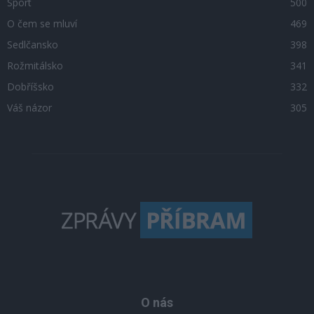
Sport
500
O čem se mluví
469
Sedlčansko
398
Rožmitálsko
341
Dobříšsko
332
Váš názor
305
O nás