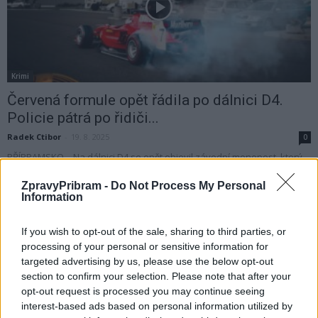
Krimi
Červená formule opět řádila po dálnici D4.
Policie pátrá po řidiči...
Radek Ctibor
-
19. 8. 2025
0
PŘÍBRAMSKO – Na dálnici D4 se opět objevil závodní monopost, který
si zřejmě udělal tradiční „výlet“ mezi běžná vozidla. Stejný stroj už se
ZpravyPribram -
Do Not Process My Personal
v...
Information
If you wish to opt-out of the sale, sharing to third parties, or
processing of your personal or sensitive information for
targeted advertising by us, please use the below opt-out
section to confirm your selection. Please note that after your
opt-out request is processed you may continue seeing
interest-based ads based on personal information utilized by