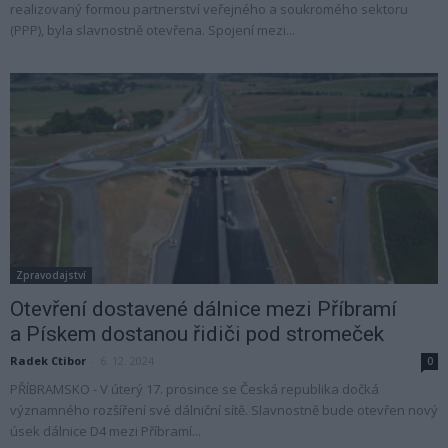
realizovaný formou partnerství veřejného a soukromého sektoru
(PPP), byla slavnostně otevřena. Spojení mezi...
Zpravodajství
Otevření dostavené dálnice mezi Příbramí
a Pískem dostanou řidiči pod stromeček
Radek Ctibor
-
6. 12. 2024
0
PŘÍBRAMSKO - V úterý 17. prosince se Česká republika dočká
významného rozšíření své dálniční sítě. Slavnostně bude otevřen nový
úsek dálnice D4 mezi Příbramí...