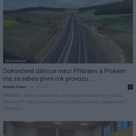
Zpravodajství
Dokončená dálnice mezi Příbramí a Pískem
má za sebou první rok provozu....
Radek Ctibor
-
26. 12. 2025
0
PŘÍBRAM – Dálnice D4 Via Salis, první projekt realizovaný v Česku
formou PPP, má za sebou první rok ostrého provozu. Spojení mezi
Příbramí a...