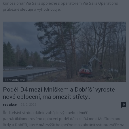
koncesionář Via Salis společně s operátorem Via Salis Operations
průběžně sleduje a vyhodnocuje.
Zpravodajství
Podél D4 mezi Mníškem a Dobříší vyroste
nové oplocení, má omezit střety...
redakce
-
25. 2. 2026
0
Ředitelství silnic a dálnic zahájilo výstavbu téměř
patnáctikilometrového oplocení podél dálnice D4 mezi Mníškem pod
Brdy a Dobříší, které má zvýšit bezpečnost a zabránit vstupu zvěře na