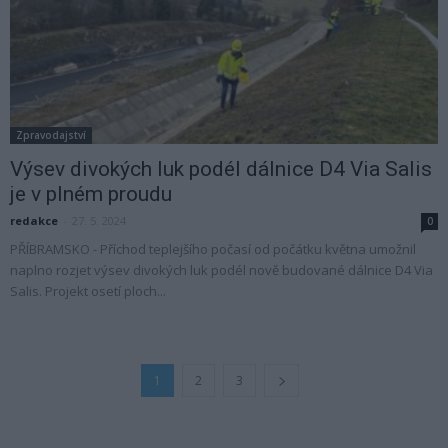
Zpravodajství
Výsev divokých luk podél dálnice D4 Via Salis
je v plném proudu
redakce
-
27. 5. 2024
0
PŘÍBRAMSKO - Příchod teplejšího počasí od počátku května umožnil
naplno rozjet výsev divokých luk podél nově budované dálnice D4 Via
Salis. Projekt osetí ploch...
1
2
3