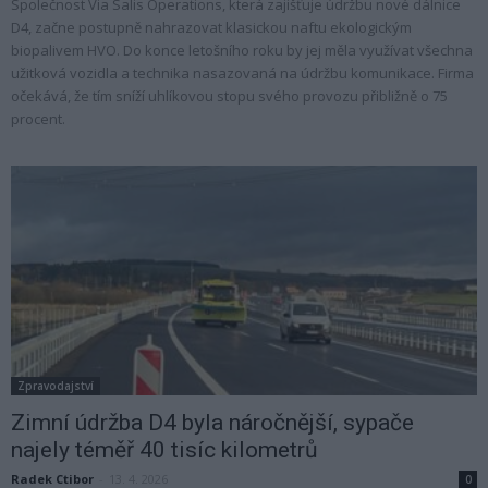
Společnost Via Salis Operations, která zajišťuje údržbu nové dálnice
D4, začne postupně nahrazovat klasickou naftu ekologickým
biopalivem HVO. Do konce letošního roku by jej měla využívat všechna
užitková vozidla a technika nasazovaná na údržbu komunikace. Firma
očekává, že tím sníží uhlíkovou stopu svého provozu přibližně o 75
procent.
Zpravodajství
Zimní údržba D4 byla náročnější, sypače
najely téměř 40 tisíc kilometrů
Radek Ctibor
-
13. 4. 2026
0