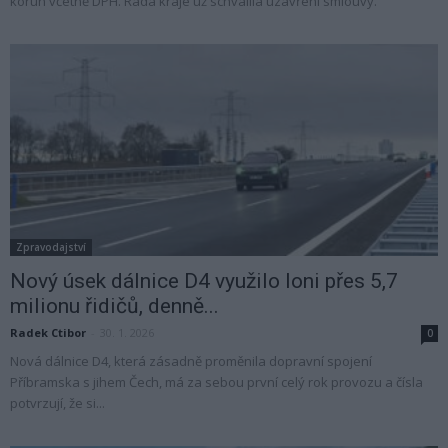
korun včetně DPH. Rada kraje už schválila uzavření smlouvy.
Zpravodajství
Nový úsek dálnice D4 využilo loni přes 5,7
milionu řidičů, denně...
Radek Ctibor
-
30. 1. 2026
0
Nová dálnice D4, která zásadně proměnila dopravní spojení
Příbramska s jihem Čech, má za sebou první celý rok provozu a čísla
potvrzují, že si...