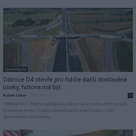
Zpravodajství
Dálnice D4 otevře pro řidiče další dostavěné
úseky, hotova má být...
Radek Ctibor
-
20. 9. 2024
0
PŘÍBRAMSKO - Řidiči projíždějící po dálnici D4 se mohou těšit na další
významné změny. V rámci dokončovacích prací budou v září
zprovozněny nové úseky...