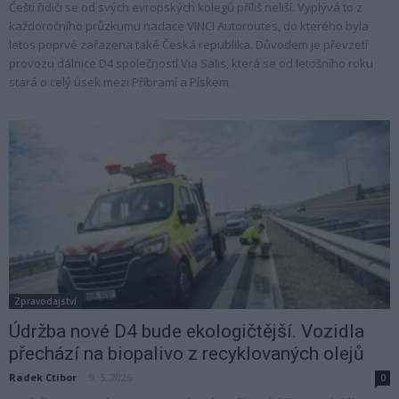
Čeští řidiči se od svých evropských kolegů příliš neliší. Vyplývá to z
každoročního průzkumu nadace VINCI Autoroutes, do kterého byla
letos poprvé zařazena také Česká republika. Důvodem je převzetí
provozu dálnice D4 společností Via Salis, která se od letošního roku
stará o celý úsek mezi Příbramí a Pískem.
Zpravodajství
Údržba nové D4 bude ekologičtější. Vozidla
přechází na biopalivo z recyklovaných olejů
Radek Ctibor
-
9. 5. 2026
0