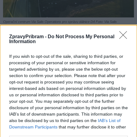
Operační centrum Via Salis Operations pro správu dálnice D4 Foto: Via Salis
Pozitivní zprávou je, že čeští řidiči ve srovnání s evropským
ZpravyPribram -
Do Not Process My Personal
Information
průměrem méně často usedají za volant pod vlivem alkoholu.
Přiznala to dvě procenta respondentů, zatímco evropský průměr
If you wish to opt-out of the sale, sharing to third parties, or
činí pět procent. O něco méně Čechů také přiznává řízení ve
processing of your personal or sensitive information for
stavu výrazné únavy.
targeted advertising by us, please use the below opt-out
section to confirm your selection. Please note that after your
opt-out request is processed you may continue seeing
Průzkum však zároveň potvrzuje, že ani moderní a bezpečná
interest-based ads based on personal information utilized by
dálnice sama o sobě nezaručí bezpečný provoz. Klíčovou roli
us or personal information disclosed to third parties prior to
stále hraje chování samotných řidičů.
your opt-out. You may separately opt-out of the further
disclosure of your personal information by third parties on the
IAB’s list of downstream participants. This information may
Komentáře
also be disclosed by us to third parties on the
IAB’s List of
Downstream Participants
that may further disclose it to other
third parties.