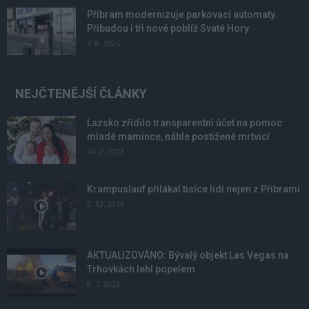
Příbram modernizuje parkovací automaty.
Přibudou i tři nové poblíž Svaté Hory
3. 8. 2026
NEJČTENĚJŠÍ ČLÁNKY
Lazsko zřídilo transparentní účet na pomoc
mladé mamince, náhle postižené mrtvicí
14. 2. 2023
Krampuslauf přilákal tisíce lidí nejen z Příbrami
2. 12. 2016
AKTUALIZOVÁNO: Bývalý objekt Las Vegas na
Trhovkách lehl popelem
8. 7. 2023