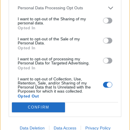
Personal Data Processing Opt Outs
TAGY
D4
dálnice
Příbramsko
řidiči
Via Salis
výzkum
I want to opt-out of the Sharing of my
personal data.
Opted In
I want to opt-out of the Sale of my
Personal Data.
Opted In
I want to opt-out of processing my
Personal Data for Targeted Advertising.
Opted In
Předchozí článek
Následující článek
Po stopách Antonína Dvořáka.
Bouřka zaměstnala hasiče na
I want to opt-out of Collection, Use,
Retention, Sale, and/or Sharing of my
Střední Čechy lákají i na hudební
Příbramsku. K událostem stále
Personal Data that Is Unrelated with the
místa Příbramska
vyjíždějí
Purposes for which it was collected.
Opted Out
CONFIRM
SOUVISEJÍCÍ ČLÁNKY
VÍCE OD AUTORA
Data Deletion
Data Access
Privacy Policy