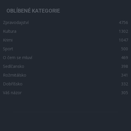
OBLÍBENÉ KATEGORIE
Zpravodajství
4756
Kultura
1302
Krimi
1047
Sport
500
O čem se mluví
469
Sedlčansko
398
Rožmitálsko
341
Dobříšsko
332
Váš názor
305