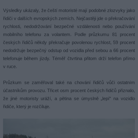
Výsledky ukázaly, že čeští motoristé mají podobné zlozvyky jako
řidiči v dalších evropských zemích. Nejčastěji jde o překračování
rychlosti, nedodržování bezpečné vzdálenosti nebo používání
mobilního telefonu za volantem. Podle průzkumu 81 procent
českých řidičů někdy překračuje povolenou rychlost, 59 procent
nedodržuje bezpečný odstup od vozidla před sebou a 66 procent
telefonuje během jízdy. Téměř čtvrtina přitom drží telefon přímo
v ruce.
Průzkum se zaměřoval také na chování řidičů vůči ostatním
účastníkům provozu. Třicet osm procent českých řidičů přiznalo,
že jiné motoristy uráží, a pětina se úmyslně „lepí“ na vozidlo
řidiče, který je rozčiluje.