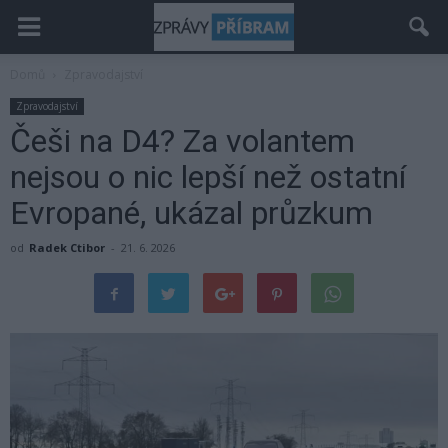
Domů
Zpravodajství
Zpravodajství
Češi na D4? Za volantem
nejsou o nic lepší než ostatní
Evropané, ukázal průzkum
od
Radek Ctibor
-
21. 6. 2026