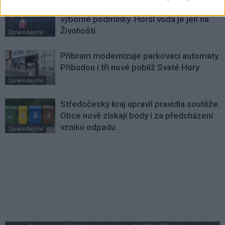
Většina koupališť na Příbramsku nabízí
výborné podmínky. Horší voda je jen na
Živohošti
Zpravodajství
Příbram modernizuje parkovací automaty.
Přibudou i tři nové poblíž Svaté Hory
Zpravodajství
Středočeský kraj upravil pravidla soutěže.
Obce nově získají body i za předcházení
vzniku odpadu
Zpravodajství