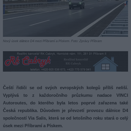
Nový úsek dálnice D4 mezi Příbramí a Pískem. Foto: Zprávy Příbram
Čeští řidiči se od svých evropských kolegů příliš neliší.
Vyplývá to z každoročního průzkumu nadace VINCI
Autoroutes, do kterého byla letos poprvé zařazena také
Česká republika. Důvodem je převzetí provozu dálnice D4
společností Via Salis, která se od letošního roku stará o celý
úsek mezi Příbramí a Pískem.