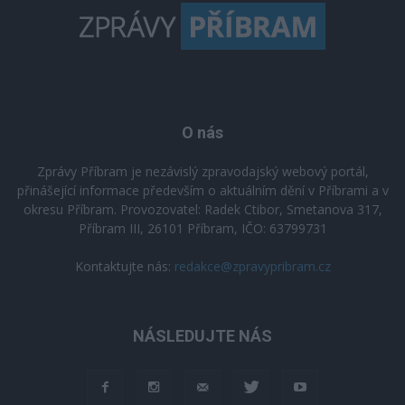
O nás
Zprávy Příbram je nezávislý zpravodajský webový portál,
přinášející informace především o aktuálním dění v Příbrami a v
okresu Příbram. Provozovatel: Radek Ctibor, Smetanova 317,
Příbram III, 26101 Příbram, IČO: 63799731
Kontaktujte nás:
redakce@zpravypribram.cz
NÁSLEDUJTE NÁS