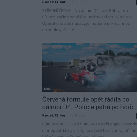
Radek Ctibor
-
13. 11. 2025
STŘEDNÍ ČECHY – Na dálnici D4 mezi Příbramí a
Pískem začíná nová éra údržby asfaltu. Via Salis
Operations zde nasazuje moderní mikrovlnnou
technologii české...
Krimi
Červená formule opět řádila po
dálnici D4. Policie pátrá po řidiči..
Radek Ctibor
-
19. 8. 2025
PŘÍBRAMSKO – Na dálnici D4 se opět objevil závodn
monopost, který si zřejmě udělal tradiční „výlet“ me
běžná vozidla. Stejný stroj už se v...