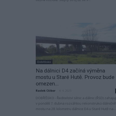
Dobříšsko
Na dálnici D4 začíná výměna
mostu u Staré Hutě. Provoz bude
omezen...
Radek Ctibor
-
4. 4. 2025
DOBŘÍŠSKO - Ředitelství silnic a dálnic (ŘSD) zahaju
v pondělí 7. dubna rozsáhlou rekonstrukci dálniční
mostu na 28. kilometru dálnice D4 u Staré Hutě na...