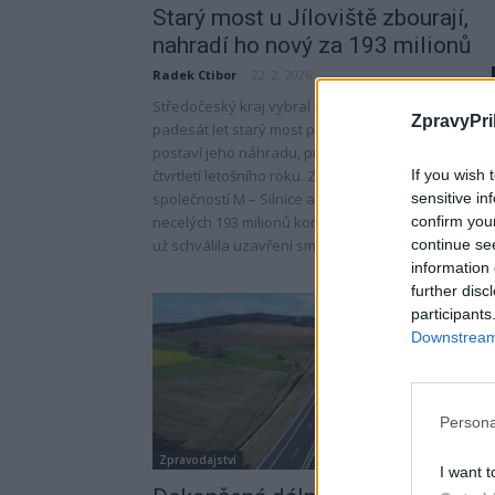
Starý most u Jíloviště zbourají,
nahradí ho nový za 193 milionů
Radek Ctibor
-
22. 2. 2026
Středočeský kraj vybral firmu, která odstraní zhru
ZpravyPri
padesát let starý most přes dálnici D4 u Jíloviště a
postaví jeho náhradu, práce mají začít ve druhém
If you wish 
čtvrtletí letošního roku. Zakázku získalo sdružení
sensitive in
společností M – Silnice a Firesta-Fišer s nabídkou
confirm you
necelých 193 milionů korun včetně DPH. Rada kraje
continue se
už schválila uzavření smlouvy.
information 
further disc
participants
Downstream 
Persona
Zpravodajství
I want t