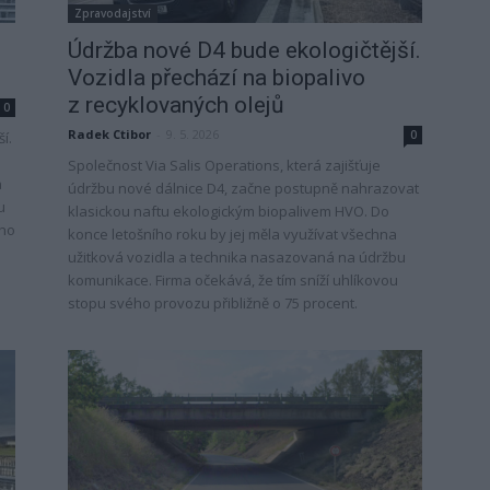
Zpravodajství
Údržba nové D4 bude ekologičtější.
.
Vozidla přechází na biopalivo
z recyklovaných olejů
0
Radek Ctibor
-
9. 5. 2026
0
í.
Společnost Via Salis Operations, která zajišťuje
a
údržbu nové dálnice D4, začne postupně nahrazovat
u
klasickou naftu ekologickým biopalivem HVO. Do
ího
konce letošního roku by jej měla využívat všechna
užitková vozidla a technika nasazovaná na údržbu
komunikace. Firma očekává, že tím sníží uhlíkovou
stopu svého provozu přibližně o 75 procent.