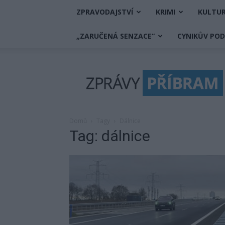
ZPRAVODAJSTVÍ
KRIMI
KULTU
„ZARUČENÁ SENZACE“
CYNIKŮV PO
Zprávy
Příbram
Domů
Tagy
Dálnice
Tag: dálnice