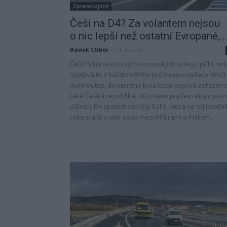
Zpravodajství
Češi na D4? Za volantem nejsou
o nic lepší než ostatní Evropané,..
Radek Ctibor
-
21. 6. 2026
Čeští řidiči se od svých evropských kolegů příliš neliš
Vyplývá to z každoročního průzkumu nadace VINCI
Autoroutes, do kterého byla letos poprvé zařazen
také Česká republika. Důvodem je převzetí provoz
dálnice D4 společností Via Salis, která se od letošn
roku stará o celý úsek mezi Příbramí a Pískem.