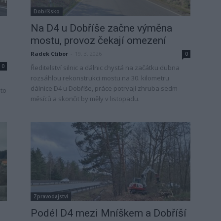
Dobříšsko
Na D4 u Dobříše začne výměna
mostu, provoz čekají omezení
Radek Ctibor
-
19. 3. 2026
0
0
Ředitelství silnic a dálnic chystá na začátku dubna
rozsáhlou rekonstrukci mostu na 30. kilometru
dálnice D4 u Dobříše, práce potrvají zhruba sedm
sto
měsíců a skončit by měly v listopadu.
Zpravodajství
Podél D4 mezi Mníškem a Dobříší