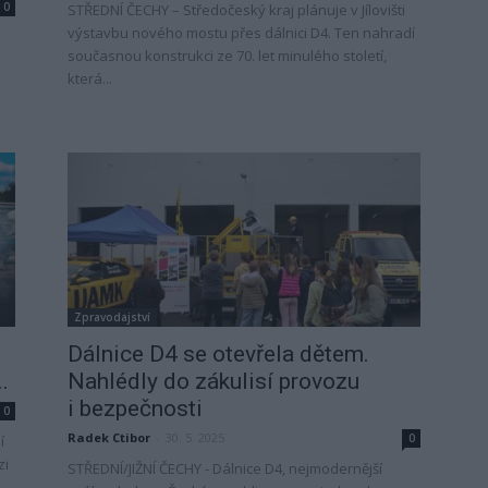
0
STŘEDNÍ ČECHY – Středočeský kraj plánuje v Jílovišti
výstavbu nového mostu přes dálnici D4. Ten nahradí
současnou konstrukci ze 70. let minulého století,
která...
Zpravodajství
Dálnice D4 se otevřela dětem.
.
Nahlédly do zákulisí provozu
i bezpečnosti
0
Radek Ctibor
-
30. 5. 2025
0
í
zi
STŘEDNÍ/JIŽNÍ ČECHY - Dálnice D4, nejmodernější