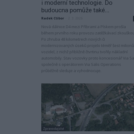
i moderní technologie. Do
budoucna pomůže také...
Radek Ctibor
-
2. 3. 2026
Nová dálnice D4 mezi Příbramí a Pískem prošla
během prvního roku provozu zatěžkávací zkouškou
Po zhruba 48 kilometrech nových či
modernizovaných úseků projelo téměř šest milionů
vozidel, z nichž přibližně čtvrtinu tvořily nákladní
automobily. Stav vozovky proto koncesionář Via Sa
společně s operátorem Via Salis Operations
průběžně sleduje a vyhodnocuje.
Zpravodajství