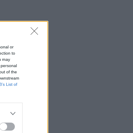
sonal or
ection to
ou may
 personal
out of the
 downstream
B’s List of