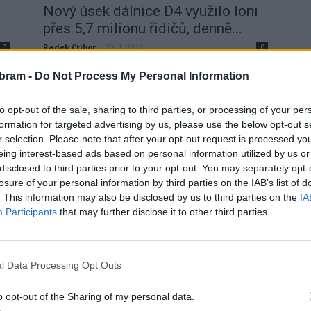
Nový úsek dálnice D4 využilo loni
přes 5,7 milionu řidičů, denně...
Radek Ctibor
-
30. 1. 2026
0
0
ba
Nová dálnice D4, která zásadně proměnila dopravní
bram -
Do Not Process My Personal Information
spojení Příbramska s jihem Čech, má za sebou první
celý rok provozu a čísla potvrzují, že si...
to opt-out of the sale, sharing to third parties, or processing of your per
formation for targeted advertising by us, please use the below opt-out s
r selection. Please note that after your opt-out request is processed y
eing interest-based ads based on personal information utilized by us or
disclosed to third parties prior to your opt-out. You may separately opt-
losure of your personal information by third parties on the IAB’s list of
. This information may also be disclosed by us to third parties on the
IA
Participants
that may further disclose it to other third parties.
l Data Processing Opt Outs
Lifestyle
o opt-out of the Sharing of my personal data.