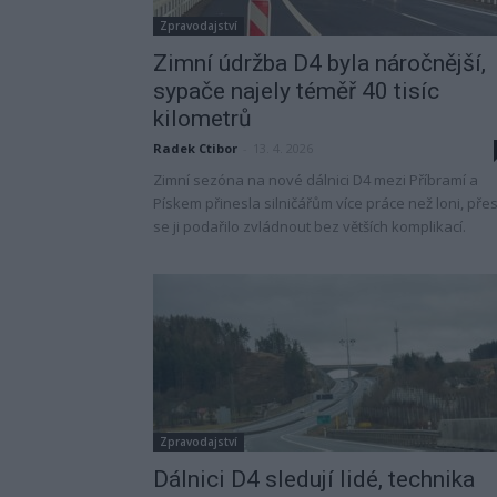
Zpravodajství
Zimní údržba D4 byla náročnější,
sypače najely téměř 40 tisíc
kilometrů
Radek Ctibor
-
13. 4. 2026
Zimní sezóna na nové dálnici D4 mezi Příbramí a
Pískem přinesla silničářům více práce než loni, pře
se ji podařilo zvládnout bez větších komplikací.
Zpravodajství
Dálnici D4 sledují lidé, technika