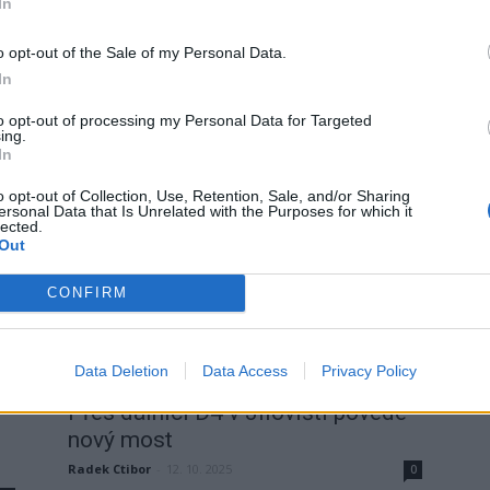
í
Popeyes otevřel první drive-thru
In
pobočku v Česku, stojí u Milína
o opt-out of the Sale of my Personal Data.
redakce
-
19. 11. 2025
0
In
0
PŘÍBRAMSKO – Na dálnici D4 u Milína začala fungovat
nová pobočka amerického řetězce rychlého
to opt-out of processing my Personal Data for Targeted
občerstvení Popeyes. Jde o první samostatně stojící
ing.
ní
In
restauraci v Česku...
o opt-out of Collection, Use, Retention, Sale, and/or Sharing
ersonal Data that Is Unrelated with the Purposes for which it
lected.
Out
CONFIRM
Data Deletion
Data Access
Privacy Policy
Zpravodajství
Přes dálnici D4 v Jílovišti povede
nový most
Radek Ctibor
-
12. 10. 2025
0