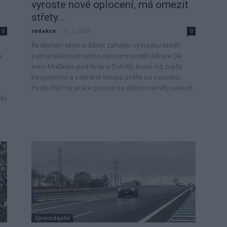
vyroste nové oplocení, má omezit
střety...
redakce
-
25. 2. 2026
0
0
Ředitelství silnic a dálnic zahájilo výstavbu téměř
.
patnáctikilometrového oplocení podél dálnice D4
mezi Mníškem pod Brdy a Dobříší, které má zvýšit
bezpečnost a zabránit vstupu zvěře na vozovku.
Podle ŘSD by práce provoz na dálnici neměly omezit.
lis
Zpravodajství