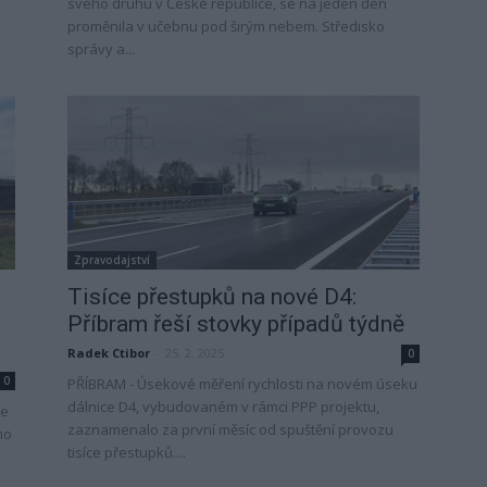
svého druhu v České republice, se na jeden den
proměnila v učebnu pod širým nebem. Středisko
správy a...
Zpravodajství
Tisíce přestupků na nové D4:
Příbram řeší stovky případů týdně
Radek Ctibor
-
25. 2. 2025
0
0
PŘÍBRAM - Úsekové měření rychlosti na novém úseku
dálnice D4, vybudovaném v rámci PPP projektu,
je
zaznamenalo za první měsíc od spuštění provozu
ho
tisíce přestupků....