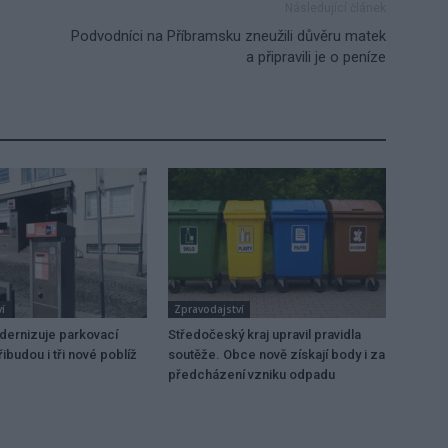
Následující článek
Podvodníci na Příbramsku zneužili důvěru matek
a připravili je o peníze
í
Zpravodajství
dernizuje parkovací
Středočeský kraj upravil pravidla
ibudou i tři nové poblíž
soutěže. Obce nově získají body i za
předcházení vzniku odpadu