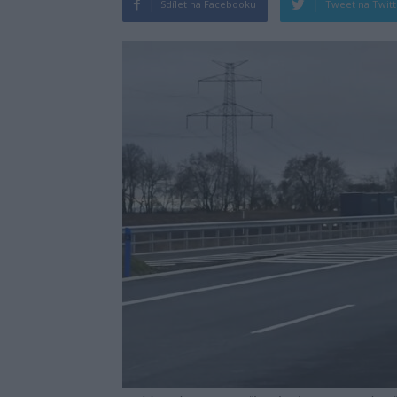
Sdílet na Facebooku
Tweet na Twit