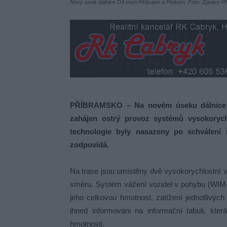
Nový úsek dálnice D4 mezi Příbramí a Pískem. Foto: Zprávy P
PŘÍBRAMSKO – Na novém úseku dálnice D
zahájen ostrý provoz systémů vysokorych
technologie byly nasazeny po schválení m
zodpovídá.
Na trase jsou umístěny dvě vysokorychlostní 
směru. Systém vážení vozidel v pohybu (WIM –
jeho celkovou hmotnost, zatížení jednotlivých
ihned informováni na informační tabuli, kter
hmotnosti.