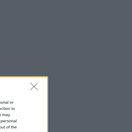
sonal or
ection to
ou may
 personal
out of the