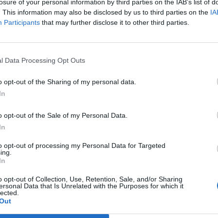
losure of your personal information by third parties on the IAB’s list of
. This information may also be disclosed by us to third parties on the
IA
Participants
that may further disclose it to other third parties.
l Data Processing Opt Outs
o opt-out of the Sharing of my personal data.
In
o opt-out of the Sale of my Personal Data.
In
to opt-out of processing my Personal Data for Targeted
rosinci v rámci projektu PPP (Public Private Partnership).
ing.
In
ilometrů nové komunikace a bylo modernizováno dalších 16
 stará společnost Via Salis Operations.
o opt-out of Collection, Use, Retention, Sale, and/or Sharing
ersonal Data that Is Unrelated with the Purposes for which it
lected.
uktury, ale i technologická řešení přispívající k bezpečnosti
Out