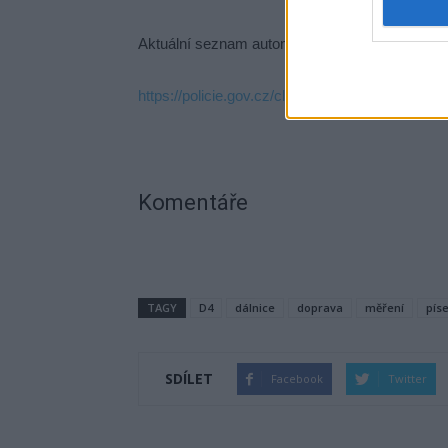
Aktuální seznam automatizovaných technickýc
https://policie.gov.cz/clanek/seznam-mist-os
Komentáře
TAGY
D4
dálnice
doprava
měření
pís
SDÍLET
Facebook
Twitter