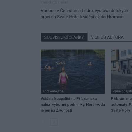
Předchozí článek
Vánoce v Čechách a Ledru, výstava dětských
prací na Svaté Hoře k vidění až do Hromnic
SOUVISEJÍCÍ ČLÁNKY
VÍCE OD AUTORA
Zpravodajství
Zpravodajstv
Většina koupališť na Příbramsku
Příbram mo
nabízí výborné podmínky. Horší voda
automaty. Př
je jen na Živohošti
Svaté Hory