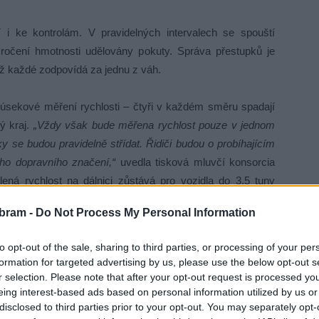
 i ke kontrolám. V pravidelných intervalech se spouští
ročení hmotnosti udělovány pokuty. Správa přestupků je
ž každé zodpovídá za jednu z váh.
úsekové měření rychlosti – čtyři v každém směru spadají
ý kraj.
„Vždy však bude měřena rychlost pouze v jednom
e budou pravidelně střídat. Řidiči budou o probíhajícím
ho dopravního značení,“
uvedla tisková mluvčí konsorcia
ená rychlost na dálnici zůstává pro vozidla do 3,5 tuny
pak 80 km/h.
bram -
Do Not Process My Personal Information
to opt-out of the sale, sharing to third parties, or processing of your per
formation for targeted advertising by us, please use the below opt-out s
r selection. Please note that after your opt-out request is processed y
eing interest-based ads based on personal information utilized by us or
disclosed to third parties prior to your opt-out. You may separately opt-