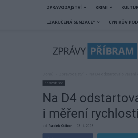
ZPRAVODAJSTVÍ
KRIMI
KULTU
„ZARUČENÁ SENZACE“
CYNIKŮV PO
Zprávy
Příbram
Domů
Zpravodajství
Na D4 odstartovalo vážení k
Zpravodajství
Na D4 odstartov
i měření rychlost
od
Radek Ctibor
-
23. 1. 2025