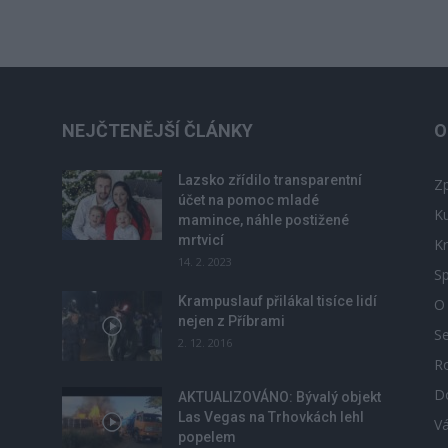
NEJČTENĚJŠÍ ČLÁNKY
O
Lazsko zřídilo transparentní
Zp
účet na pomoc mladé
Ku
mamince, náhle postižené
mrtvicí
Kr
14. 2. 2023
Sp
Krampuslauf přilákal tisíce lidí
O
nejen z Příbrami
S
2. 12. 2016
R
D
u
AKTUALIZOVÁNO: Bývalý objekt
Las Vegas na Trhovkách lehl
V
popelem