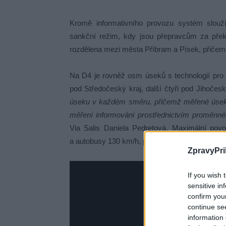
Kromě informativního provozu systém slouží
sankční režim, kdy jsou přepravcům za přek
rozdělena mezi města Příbram a Písek, přičem
Na D4 je rovněž osm úseků s technologií pro 
pod Středočeský kraj, další čtyři pod Jihočesk
úseku v každém směru, přičemž měřené úseky s
měření informováni prostřednictvím proměnné
Via Salis Daniela Pedretová. Maximální povol
a autobusy 130 km/h, pro vozidla nad 3,5 tuny 
ZpravyPri
If you wish 
sensitive in
confirm you
continue se
information 