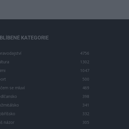
BLÍBENÉ KATEGORIE
ravodajství
4756
ltura
1302
imi
1047
ort
500
 čem se mluví
469
edlčansko
398
ožmitálsko
341
obříšsko
332
áš názor
305