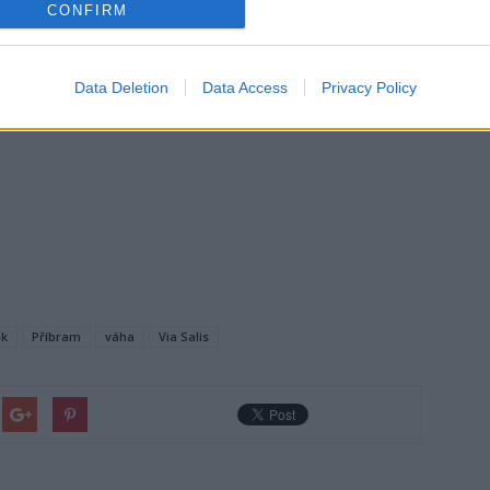
CONFIRM
h prostředků:
Data Deletion
Data Access
Privacy Policy
azenych-automatizovanymi-technickymi-prostredky.aspx
ek
Příbram
váha
Via Salis