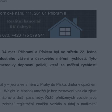
říbram
4 mezi Příbramí a Pískem byl ve středu 22. ledna
lostního vážení a úsekového měření rychlosti. Tyto
etodiky dopravní policií, která za měření rychlosti
váhy – jedna ve směru z Prahy do Písku, druhá v opačném
 Weight in Motion) umožňuje bez zastavení vozidla zjistit
 náprav a další parametry. Řidiči přetížených vozidel jsou
á zobrazí registrační značku vozidla a údaj o nadlimitní