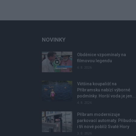
NOVINKY
Obděnice vzpomínaly na
filmovou legendu
6. 8. 2026
Většina koupališť na
Příbramsku nabízí výborné
podmínky. Horší voda je jen...
4. 8. 2026
Příbram modernizuje
parkovací automaty. Přibudo
i tři nové poblíž Svaté Hory
3. 8. 2026