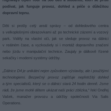
podívat, jak funguje provoz, dohled a péče o důležitou
dopravní tepnu.
Děti si prošly celý areál správy – od dohledového centra
s velkoplošnými obrazovkami až po technické zázemí a vozový
park. Viděly na vlastní oči, jak se sleduje provoz na dálnici
v reálném čase, a vyzkoušely si i montáž dopravního značení
nebo jízdu v manipulační technice. Zaujaly je dálkově řízené
sekačky i moderní systémy údržby.
„Dálnice D4 je unikátní nejen způsobem výstavby, ale i použitými
technologiemi. Bezpečný provoz zajišťuje nepřetržitý dohled
a tým specialistů, který se o dálnici stará 24 hodin denně. Jsme
rádi, že jsme mohli dětem ukázat naši práci zblízka,“
řekl Ondřej
Vašek, manažer provozu a údržby společnosti Via Salis
Operations.