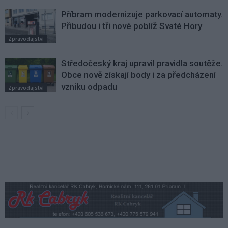
Příbram modernizuje parkovací automaty.
Přibudou i tři nové poblíž Svaté Hory
Zpravodajství
Středočeský kraj upravil pravidla soutěže.
Obce nově získají body i za předcházení
vzniku odpadu
Zpravodajství