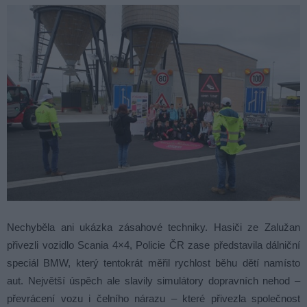
Nechyběla ani ukázka zásahové techniky. Hasiči ze Zalužan
přivezli vozidlo Scania 4×4, Policie ČR zase představila dálniční
speciál BMW, který tentokrát měřil rychlost běhu dětí namísto
aut. Největší úspěch ale slavily simulátory dopravních nehod –
převrácení vozu i čelního nárazu – které přivezla společnost