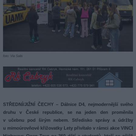
foto: Via Salis
STŘEDNÍ/JIŽNÍ ČECHY – Dálnice D4, nejmodernější svého
druhu v České republice, se na jeden den proměnila
v učebnu pod širým nebem. Středisko správy a údržby
u mimoúrovňové křižovatky Lety přivítalo v rámci akce VINCI
Highways Open Tour na 360 dětí a studentů, kteří se přišli