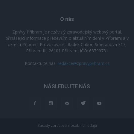
O nás
Zprávy Příbram je nezávislý zpravodajský webový portál,
přinášející informace především o aktuálním dění v Příbrami a v
okresu Příbram. Provozovatel: Radek Ctibor, Smetanova 317,
Příbram III, 26101 Příbram, IČO: 63799731
Kontaktujte nás:
redakce@zpravypribram.cz
NÁSLEDUJTE NÁS
Zásady zpracování osobních údajů