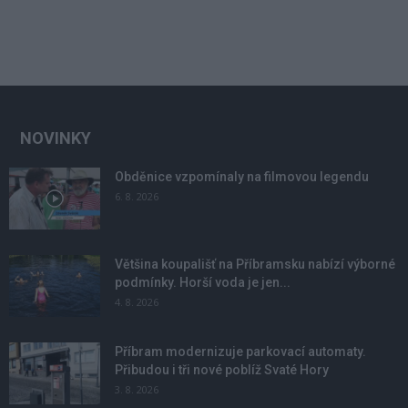
NOVINKY
Obděnice vzpomínaly na filmovou legendu
6. 8. 2026
Většina koupališť na Příbramsku nabízí výborné
podmínky. Horší voda je jen...
4. 8. 2026
Příbram modernizuje parkovací automaty.
Přibudou i tři nové poblíž Svaté Hory
3. 8. 2026