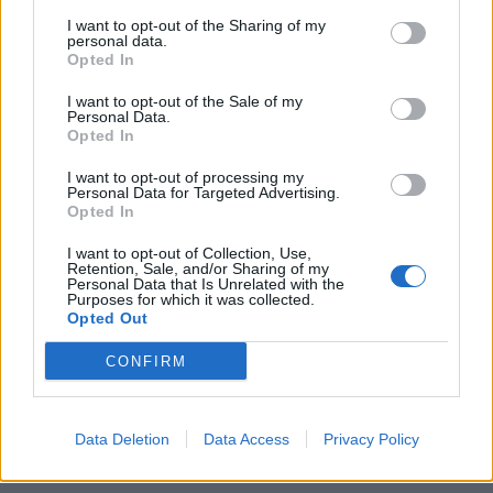
I want to opt-out of the Sharing of my
personal data.
Opted In
I want to opt-out of the Sale of my
Personal Data.
Opted In
Předchozí článek
Následující článek
I want to opt-out of processing my
Cynikův podcast: Romy
Nejstarší příbramská školka
Personal Data for Targeted Advertising.
neparodujeme, smějeme se
slavila osmdesátku
Opted In
spíše extremistům, říká
režisér Tomáš Burian
I want to opt-out of Collection, Use,
Retention, Sale, and/or Sharing of my
Personal Data that Is Unrelated with the
Purposes for which it was collected.
Opted Out
SOUVISEJÍCÍ ČLÁNKY
VÍCE OD AUTORA
CONFIRM
Většina koupališť na Příbramsku nabízí
Data Deletion
Data Access
Privacy Policy
výborné podmínky. Horší voda je jen na
Živohošti
Zpravodajství