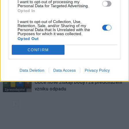
I want to opt-out of processing my
VÍCE OD AUTORA
Personal Data for Targeted Advertising.
Opted In
Většina koupališť na Příbramsku nabízí
I want to opt-out of Collection, Use,
Retention, Sale, and/or Sharing of my
výborné podmínky. Horší voda je jen na
Personal Data that Is Unrelated with the
Živohošti
Purposes for which it was collected.
Zpravodajství
Opted Out
Příbram modernizuje parkovací automaty.
CONFIRM
Přibudou i tři nové poblíž Svaté Hory
Zpravodajství
Data Deletion
Data Access
Privacy Policy
Středočeský kraj upravil pravidla soutěže.
Obce nově získají body i za předcházení
vzniku odpadu
Zpravodajství