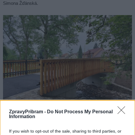
Simona Žďánská.
ZpravyPribram -
Do Not Process My Personal
Information
Lávka u Čekalíkovského rybníku. Foto: Eva Švehlová
Komentáře
If you wish to opt-out of the sale, sharing to third parties, or