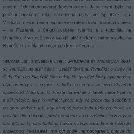
novými železobetonovými konstrukcemi. Jako první byla na
podzim loňského roku dokončena lávka ve Špitálské ulici.
V letošním roce město naplánovalo rekonstrukci dalších tří lávek
– na Flusárně, u Čekalíkovského rybníka a u koloniálu na
Rynečku. První dvě lávky jsou již plně funkční, zatímco lávka na
Rynečku by měla být hotova do konce června.
Starosta Jan Konvalinka uvedl:
„Přestavba tří zmíněných lávek
se soutěžila na dílčí části – zvlášť lávka na Rynečku a lávky na
Čekalíku a na Flusárně jako celek. Na tyto dvě lávky byly podány
čtyři nabídky a s nejnižší nabídkovou cenou zvítězila Stavební
společnost Hobst, a. s. Přestavba každé z lávek měla trvat tři
a půl měsíce, díky koordinaci prací, kdy se pracovalo souběžně
na obou lávkách tak, aby alespoň jedna byla vždy průchozí, se
podařilo dílo dokončit před termínem a od začátku června jsou
obě tyto lávky plně funkční. Lávka na Rynečku, kterou realizuje
společnost Invessales, má být podle harmonogramu hotova do