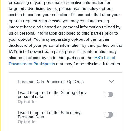
processing of your personal or sensitive information for
targeted advertising by us, please use the below opt-out
section to confirm your selection. Please note that after your
opt-out request is processed you may continue seeing
interest-based ads based on personal information utilized by
TAGY
Jan Konvalinka
kontrola
lávka
přestavba
Příbram
us or personal information disclosed to third parties prior to
your opt-out. You may separately opt-out of the further
disclosure of your personal information by third parties on the
IAB’s list of downstream participants. This information may
also be disclosed by us to third parties on the
IAB’s List of
Downstream Participants
that may further disclose it to other
third parties.
Personal Data Processing Opt Outs
Předchozí článek
Následující článek
I want to opt-out of the Sharing of my
Turisté se brzy dočkají nové
Příbramské divadlo uvede
personal data.
Brdské hřebenovky
Čapkovu Válku s mloky
Opted In
v památníku na Strži
I want to opt-out of the Sale of my
Personal Data.
Opted In
SOUVISEJÍCÍ ČLÁNKY