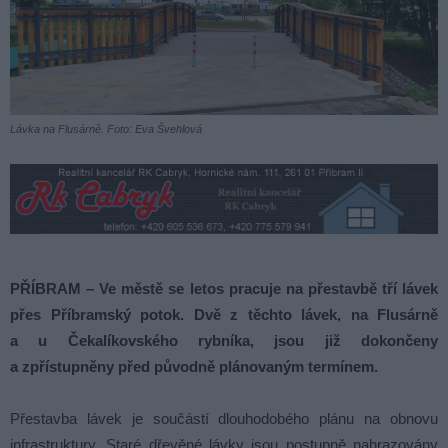
Lávka na Flusárně. Foto: Eva Švehlová
PŘÍBRAM – Ve městě se letos pracuje na přestavbě tří lávek
přes Příbramský potok. Dvě z těchto lávek, na Flusárně
a u Čekalíkovského rybníka, jsou již dokončeny
a zpřístupněny před původně plánovaným termínem.
Přestavba lávek je součástí dlouhodobého plánu na obnovu
infrastruktury. Staré dřevěné lávky jsou postupně nahrazovány