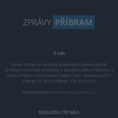
O nás
Zprávy Příbram je nezávislý zpravodajský webový portál,
přinášející informace především o aktuálním dění v Příbrami a v
okresu Příbram. Provozovatel: Radek Ctibor, Smetanova 317,
Příbram III, 26101 Příbram, IČO: 63799731
Kontaktujte nás:
redakce@zpravypribram.cz
NÁSLEDUJTE NÁS