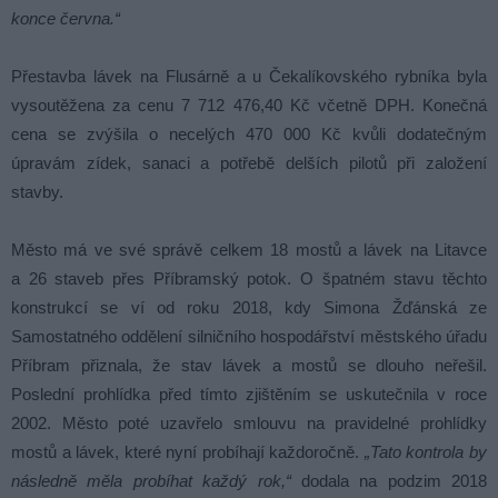
konce června.“
Přestavba lávek na Flusárně a u Čekalíkovského rybníka byla
vysoutěžena za cenu 7 712 476,40 Kč včetně DPH. Konečná
cena se zvýšila o necelých 470 000 Kč kvůli dodatečným
úpravám zídek, sanaci a potřebě delších pilotů při založení
stavby.
Město má ve své správě celkem 18 mostů a lávek na Litavce
a 26 staveb přes Příbramský potok. O špatném stavu těchto
konstrukcí se ví od roku 2018, kdy Simona Žďánská ze
Samostatného oddělení silničního hospodářství městského úřadu
Příbram přiznala, že stav lávek a mostů se dlouho neřešil.
Poslední prohlídka před tímto zjištěním se uskutečnila v roce
2002. Město poté uzavřelo smlouvu na pravidelné prohlídky
mostů a lávek, které nyní probíhají každoročně.
„Tato kontrola by
následně měla probíhat každý rok,“
dodala na podzim 2018