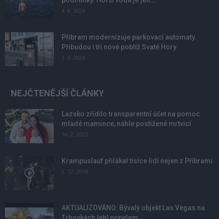
podmínky. Horší voda je jen...
4. 8. 2026
Příbram modernizuje parkovací automaty.
Přibudou i tři nové poblíž Svaté Hory
3. 8. 2026
NEJČTENĚJŠÍ ČLÁNKY
Lazsko zřídilo transparentní účet na pomoc
mladé mamince, náhle postižené mrtvicí
14. 2. 2023
Krampuslauf přilákal tisíce lidí nejen z Příbrami
2. 12. 2016
AKTUALIZOVÁNO: Bývalý objekt Las Vegas na
Trhovkách lehl popelem