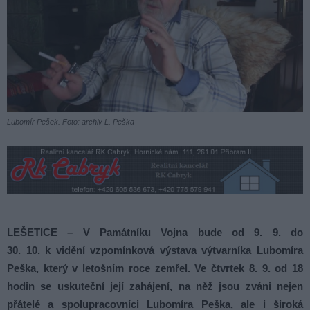
Lubomír Pešek. Foto: archiv L. Peška
LEŠETICE – V Památníku Vojna bude od 9. 9. do
30. 10. k vidění vzpomínková výstava výtvarníka Lubomíra
Peška, který v letošním roce zemřel. Ve čtvrtek 8. 9. od 18
hodin se uskuteční její zahájení, na něž jsou zváni nejen
přátelé a spolupracovníci Lubomíra Peška, ale i široká