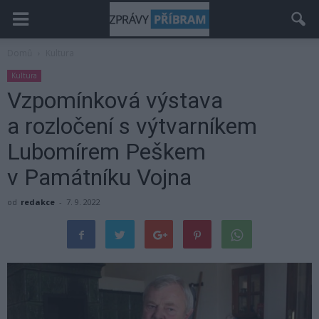
Domů
Kultura
Kultura
Vzpomínková výstava
a rozločení s výtvarníkem
Lubomírem Peškem
v Památníku Vojna
od
redakce
-
7. 9. 2022