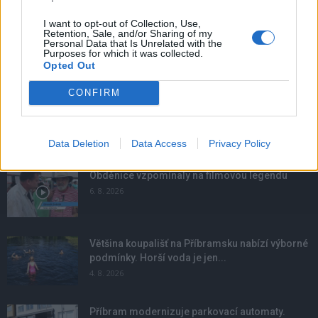
I want to opt-out of Collection, Use,
Retention, Sale, and/or Sharing of my
Personal Data that Is Unrelated with the
Purposes for which it was collected.
Opted Out
CONFIRM
Data Deletion
Data Access
Privacy Policy
NOVINKY
Obděnice vzpomínaly na filmovou legendu
6. 8. 2026
Většina koupališť na Příbramsku nabízí výborné
podmínky. Horší voda je jen...
4. 8. 2026
Příbram modernizuje parkovací automaty.