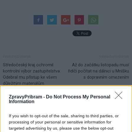
Předchozí článek
Následující článek
Středočeský kraj ochromil
Až do začátku listopadu musí
kontrolní výbor zastupitelstva.
řidiči počítat na dálnici u Mníšku
Odebral mu přístup ke všem
s dopravním omezením
důležitým materiálům
ZpravyPribram -
Do Not Process My Personal
Information
SOUVISEJÍCÍ ČLÁNKY
VÍCE OD AUTORA
If you wish to opt-out of the sale, sharing to third parties, or
processing of your personal or sensitive information for
Dnes se v Příbrami otevře výstava
targeted advertising by us, please use the below opt-out