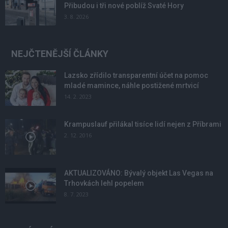
Přibudou i tři nové poblíž Svaté Hory
3. 8. 2026
NEJČTENĚJŠÍ ČLÁNKY
Lazsko zřídilo transparentní účet na pomoc
mladé mamince, náhle postižené mrtvicí
14. 2. 2023
Krampuslauf přilákal tisíce lidí nejen z Příbrami
2. 12. 2016
AKTUALIZOVÁNO: Bývalý objekt Las Vegas na
Trhovkách lehl popelem
8. 7. 2023