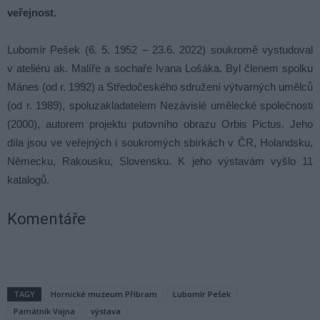
veřejnost.
Lubomír Pešek (6. 5. 1952 – 23.6. 2022) soukromě vystudoval
v ateliéru ak. Malíře a sochaře Ivana Lošáka. Byl členem spolku
Mánes (od r. 1992) a Středočeského sdružení výtvarných umělců
(od r. 1989), spoluzakladatelem Nezávislé umělecké společnosti
(2000), autorem projektu putovního obrazu Orbis Pictus. Jeho
díla jsou ve veřejných i soukromých sbírkách v ČR, Holandsku,
Německu, Rakousku, Slovensku. K jeho výstavám vyšlo 11
katalogů.
Komentáře
TAGY
Hornické muzeum Příbram
Lubomír Pešek
Památník Vojna
výstava