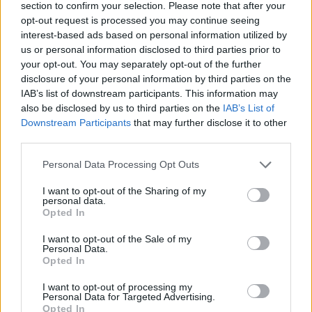
Rovnováha života. Vernisáž nabídne
section to confirm your selection. Please note that after your
opt-out request is processed you may continue seeing
i hudební a básnický program
Kultura
interest-based ads based on personal information utilized by
us or personal information disclosed to third parties prior to
Festival hudby na zámku Dobříš sází na
your opt-out. You may separately opt-out of the further
jedinečnou atmosféru. Klasiku propojí
disclosure of your personal information by third parties on the
s dalšími žánry i rodinným programem
Dobříšsko
IAB’s list of downstream participants. This information may
also be disclosed by us to third parties on the
IAB’s List of
Fesťáczek Presents poprvé míří do
Downstream Participants
that may further disclose it to other
third parties.
Lesního divadla Skalka. Nabídne hudbu,
divadlo i tvořivé dílny
Kultura
Personal Data Processing Opt Outs
I want to opt-out of the Sharing of my
personal data.
Opted In
I want to opt-out of the Sale of my
Personal Data.
Opted In
I want to opt-out of processing my
Personal Data for Targeted Advertising.
Opted In