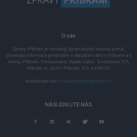
O nás
Zprávy Příbram je nezávislý zpravodajský webový portál,
přinášející informace především o aktuálním dění v Příbrami a v
okresu Příbram. Provozovatel: Radek Ctibor, Smetanova 317,
Příbram III, 26101 Příbram, IČO: 63799731
Kontaktujte nás:
redakce@zpravypribram.cz
NÁSLEDUJTE NÁS