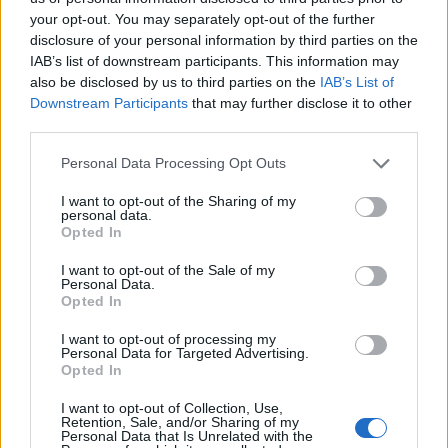
your opt-out. You may separately opt-out of the further
Středočeský kraj upravil pravidla soutěže.
disclosure of your personal information by third parties on the
Obce nově získají body i za předcházení
IAB’s list of downstream participants. This information may
vzniku odpadu
Zpravodajství
also be disclosed by us to third parties on the
IAB’s List of
Downstream Participants
that may further disclose it to other
third parties.
Personal Data Processing Opt Outs
I want to opt-out of the Sharing of my
personal data.
Opted In
I want to opt-out of the Sale of my
Personal Data.
Opted In
I want to opt-out of processing my
Personal Data for Targeted Advertising.
Opted In
I want to opt-out of Collection, Use,
Retention, Sale, and/or Sharing of my
Personal Data that Is Unrelated with the