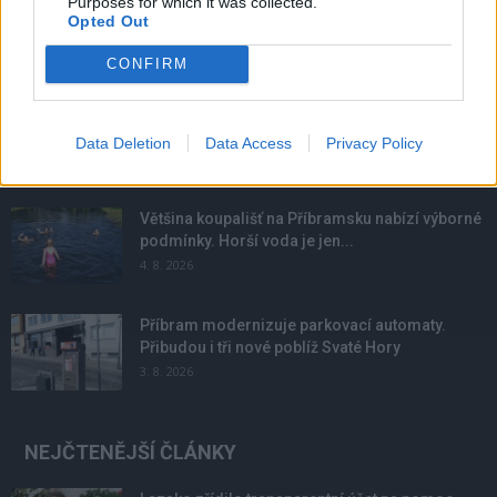
Purposes for which it was collected.
Opted Out
NOVINKY
CONFIRM
Obděnice vzpomínaly na filmovou legendu
6. 8. 2026
Data Deletion
Data Access
Privacy Policy
Většina koupališť na Příbramsku nabízí výborné
podmínky. Horší voda je jen...
4. 8. 2026
Příbram modernizuje parkovací automaty.
Přibudou i tři nové poblíž Svaté Hory
3. 8. 2026
NEJČTENĚJŠÍ ČLÁNKY