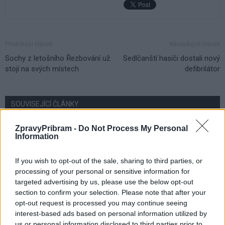
Předchozí článek
Následující článek
Sochy z letošního Řezbování už
Sedlčanští hasiči dostali nový
stojí na svých místech
defibrilátor
SOUVISEJÍCÍ ČLÁNKY
VÍCE OD AUTORA
ZpravyPribram -
Do Not Process My Personal
Information
Většina koupališť na Příbramsku nabízí
výborné podmínky. Horší voda je jen na
If you wish to opt-out of the sale, sharing to third parties, or
Živohošti
Zpravodajství
processing of your personal or sensitive information for
targeted advertising by us, please use the below opt-out
Příbram modernizuje parkovací automaty.
section to confirm your selection. Please note that after your
opt-out request is processed you may continue seeing
Přibudou i tři nové poblíž Svaté Hory
interest-based ads based on personal information utilized by
Zpravodajství
us or personal information disclosed to third parties prior to