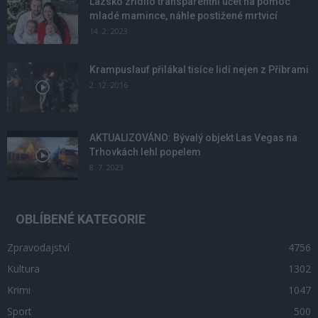
Lazsko zřídilo transparentní účet na pomoc
mladé mamince, náhle postižené mrtvicí
14. 2. 2023
Krampuslauf přilákal tisíce lidí nejen z Příbrami
2. 12. 2016
AKTUALIZOVÁNO: Bývalý objekt Las Vegas na
Trhovkách lehl popelem
8. 7. 2023
OBLÍBENÉ KATEGORIE
Zpravodajství
4756
Kultura
1302
Krimi
1047
Sport
500