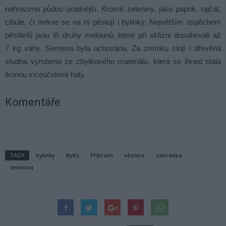
nahrazena půdou úrodnější. Kromě zeleniny, jako paprik, rajčat,
cibule, či mrkve se na ní pěstují i bylinky. Největším úspěchem
pěstitelů jsou tři druhy melounů, které při sklizni dosahovali až
7 kg váhy. Semena byla uchována. Za zmínku stojí i dřevěná
studna vyrobena ze zbytkového materiálu, která se ihned stala
ikonou víceúčelové haly.
Komentáře
TAGY
bylinky
Bytíz
Příbram
věznice
zahrádka
zelenina