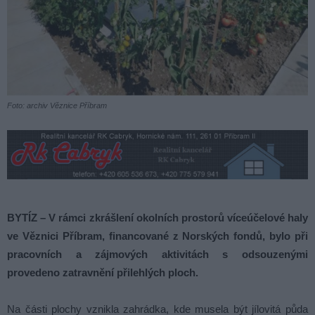
Foto: archiv Věznice Příbram
BYTÍZ – V rámci zkrášlení okolních prostorů víceúčelové haly
ve Věznici Příbram, financované z Norských fondů, bylo při
pracovních a zájmových aktivitách s odsouzenými
provedeno zatravnění přilehlých ploch.
Na části plochy vznikla zahrádka, kde musela být jílovitá půda