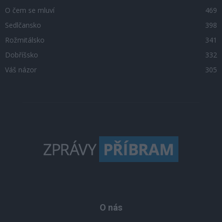
O čem se mluví
469
Sedlčansko
398
Rožmitálsko
341
Dobříšsko
332
Váš názor
305
O nás