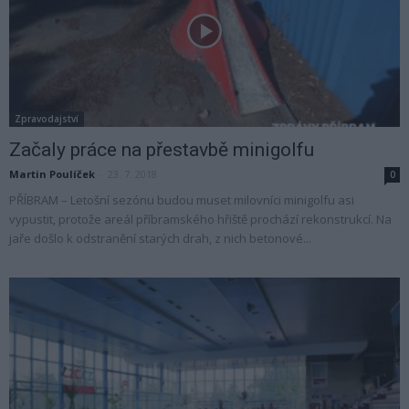
Zpravodajství
Začaly práce na přestavbě minigolfu
Martin Poulíček
-
23. 7. 2018
0
PŘÍBRAM – Letošní sezónu budou muset milovníci minigolfu asi
vypustit, protože areál příbramského hřiště prochází rekonstrukcí. Na
jaře došlo k odstranění starých drah, z nich betonové...