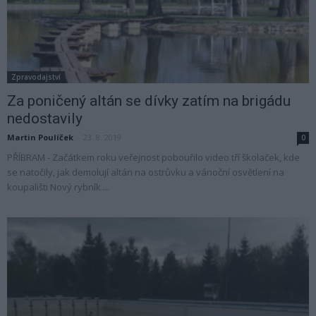
Zpravodajství
Za poničený altán se dívky zatím na brigádu
nedostavily
Martin Poulíček
-
23. 8. 2019
0
PŘÍBRAM - Začátkem roku veřejnost pobouřilo video tří školaček, kde
se natočily, jak demolují altán na ostrůvku a vánoční osvětlení na
koupališti Nový rybník....