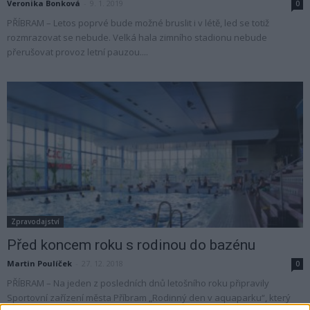
Veronika Bonková
-
9. 1. 2019
0
PŘÍBRAM – Letos poprvé bude možné bruslit i v létě, led se totiž
rozmrazovat se nebude. Velká hala zimního stadionu nebude
přerušovat provoz letní pauzou....
Zpravodajství
Před koncem roku s rodinou do bazénu
Martin Poulíček
-
27. 12. 2018
0
PŘÍBRAM – Na jeden z posledních dnů letošního roku připravily
Sportovní zařízení města Příbram „Rodinný den v aquaparku“, který