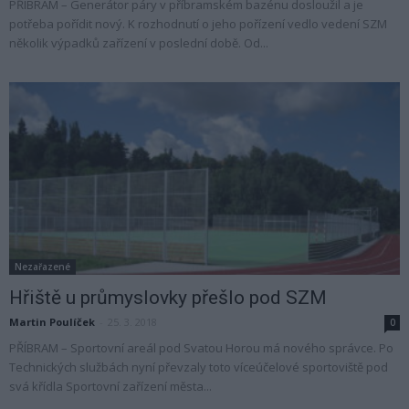
PŘÍBRAM – Generátor páry v příbramském bazénu dosloužil a je
potřeba pořídit nový. K rozhodnutí o jeho pořízení vedlo vedení SZM
několik výpadků zařízení v poslední době. Od...
Nezařazené
Hřiště u průmyslovky přešlo pod SZM
Martin Poulíček
-
25. 3. 2018
0
PŘÍBRAM – Sportovní areál pod Svatou Horou má nového správce. Po
Technických službách nyní převzaly toto víceúčelové sportoviště pod
svá křídla Sportovní zařízení města...