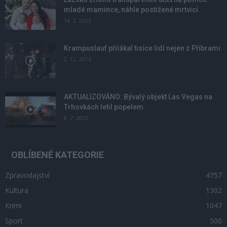
mladé mamince, náhle postižené mrtvicí
14. 2. 2023
Krampuslauf přilákal tisíce lidí nejen z Příbrami
2. 12. 2016
AKTUALIZOVÁNO: Bývalý objekt Las Vegas na
Trhovkách lehl popelem
8. 7. 2023
OBLÍBENÉ KATEGORIE
Zpravodajství
4757
Kultura
1302
Krimi
1047
Sport
500