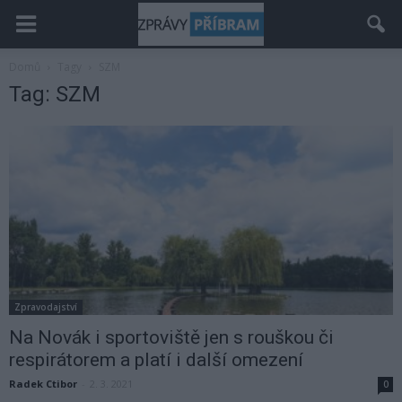
Domů
Tagy
SZM
Tag: SZM
Zpravodajství
Na Novák i sportoviště jen s rouškou či
respirátorem a platí i další omezení
Radek Ctibor
-
2. 3. 2021
0