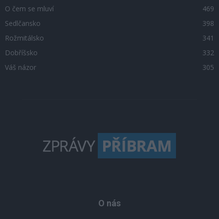
O čem se mluví
469
Sedlčansko
398
Rožmitálsko
341
Dobříšsko
332
Váš názor
305
O nás