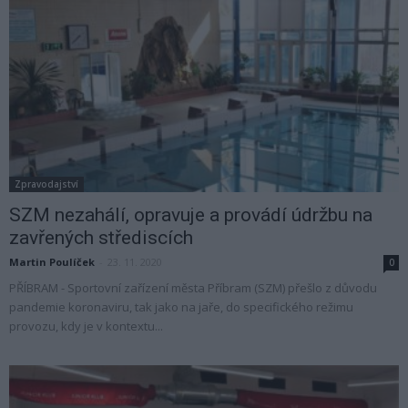
Zpravodajství
SZM nezahálí, opravuje a provádí údržbu na
zavřených střediscích
Martin Poulíček
-
23. 11. 2020
0
PŘÍBRAM - Sportovní zařízení města Příbram (SZM) přešlo z důvodu
pandemie koronaviru, tak jako na jaře, do specifického režimu
provozu, kdy je v kontextu...