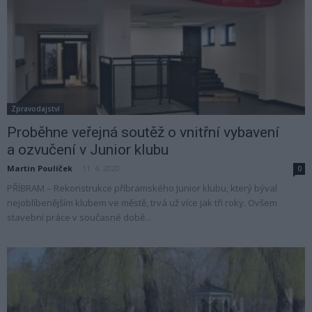
Zpravodajství
Proběhne veřejná soutěž o vnitřní vybavení
a ozvučení v Junior klubu
Martin Poulíček
-
11. 4. 2020
0
PŘÍBRAM – Rekonstrukce příbramského Junior klubu, který býval
nejoblíbenějším klubem ve městě, trvá už více jak tři roky. Ovšem
stavební práce v současné době...