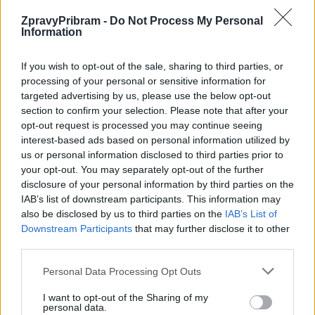
nabídne spoustu zábavy, nafukovací atrakci i občerstvení...
ZpravyPribram -
Do Not Process My Personal
Information
If you wish to opt-out of the sale, sharing to third parties, or
processing of your personal or sensitive information for
targeted advertising by us, please use the below opt-out
section to confirm your selection. Please note that after your
opt-out request is processed you may continue seeing
interest-based ads based on personal information utilized by
us or personal information disclosed to third parties prior to
your opt-out. You may separately opt-out of the further
Zpravodajství
disclosure of your personal information by third parties on the
Letní veřejné bruslení navštívilo téměř 200 lidí
IAB’s list of downstream participants. This information may
also be disclosed by us to third parties on the
IAB’s List of
Veronika Bonková
-
25. 8. 2018
0
Downstream Participants
that may further disclose it to other
PŘÍBRAM – Sportovní zařízení města Příbram pořádalo v srpnu jako
third parties.
zpestření pro obyvatele Příbrami Letní veřejné bruslení. Konalo
celkem šestkrát a možnost ochladit se...
Personal Data Processing Opt Outs
I want to opt-out of the Sharing of my
personal data.