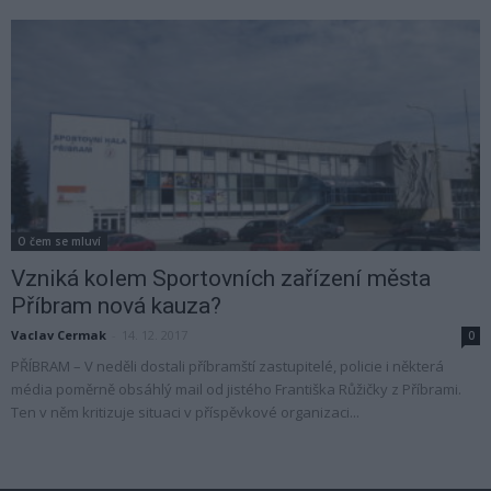
O čem se mluví
Vzniká kolem Sportovních zařízení města
Příbram nová kauza?
Vaclav Cermak
-
14. 12. 2017
0
PŘÍBRAM – V neděli dostali příbramští zastupitelé, policie i některá
média poměrně obsáhlý mail od jistého Františka Růžičky z Příbrami.
Ten v něm kritizuje situaci v příspěvkové organizaci...