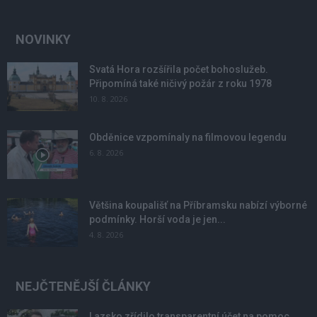
NOVINKY
Svatá Hora rozšířila počet bohoslužeb.
Připomíná také ničivý požár z roku 1978
10. 8. 2026
Obděnice vzpomínaly na filmovou legendu
6. 8. 2026
Většina koupališť na Příbramsku nabízí výborné
podmínky. Horší voda je jen...
4. 8. 2026
NEJČTENĚJŠÍ ČLÁNKY
Lazsko zřídilo transparentní účet na pomoc