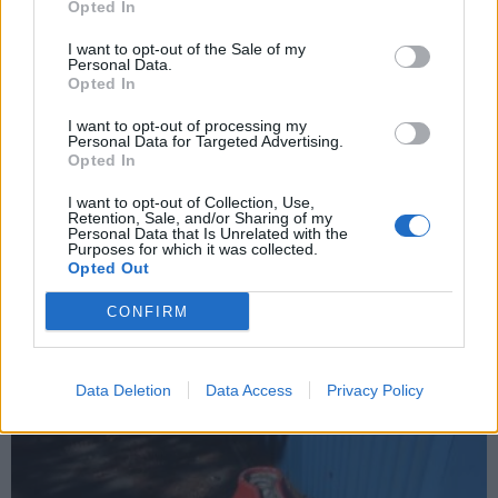
Opted In
I want to opt-out of the Sale of my
Personal Data.
Opted In
I want to opt-out of processing my
Personal Data for Targeted Advertising.
Opted In
Zpravodajství
I want to opt-out of Collection, Use,
Retention, Sale, and/or Sharing of my
Letní kino má za sebou druhé zkušební
Personal Data that Is Unrelated with the
Purposes for which it was collected.
promítání
Opted Out
Veronika Bonková
-
30. 7. 2018
0
CONFIRM
PŘÍBRAM – Letní kino má za sebou druhé zkušební digitální promítání a
návštěvnost byla podstatě vyšší než u prvního filmu před měsícem.
Tentokrát se...
Data Deletion
Data Access
Privacy Policy