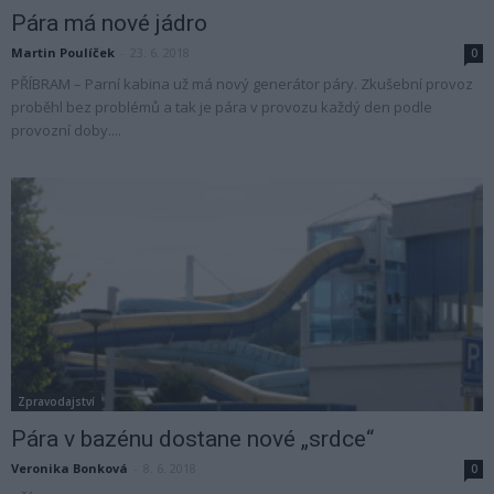
Pára má nové jádro
Martin Poulíček
-
23. 6. 2018
0
PŘÍBRAM – Parní kabina už má nový generátor páry. Zkušební provoz
proběhl bez problémů a tak je pára v provozu každý den podle
provozní doby....
Zpravodajství
Pára v bazénu dostane nové „srdce“
Veronika Bonková
-
8. 6. 2018
0