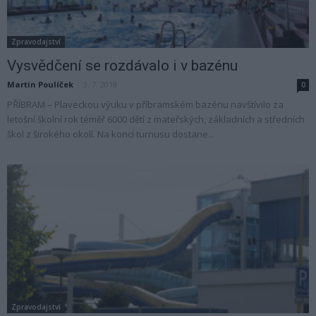
Zpravodajství
Vysvědčení se rozdávalo i v bazénu
Martin Poulíček
-
3. 7. 2018
0
PŘÍBRAM – Plaveckou výuku v příbramském bazénu navštívilo za
letošní školní rok téměř 6000 dětí z mateřských, základních a středních
škol z širokého okolí. Na konci turnusu dostane...
Zpravodajství