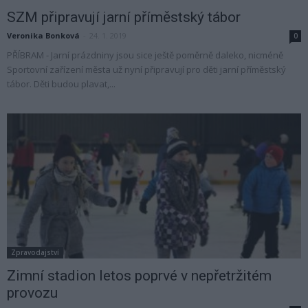
SZM připravují jarní příměstský tábor
Veronika Bonková
-
24. 1. 2019
0
PŘÍBRAM - Jarní prázdniny jsou sice ještě poměrně daleko, nicméně
Sportovní zařízení města už nyní připravují pro děti jarní příměstský
tábor. Děti budou plavat,...
Zpravodajství
Zimní stadion letos poprvé v nepřetržitém
provozu