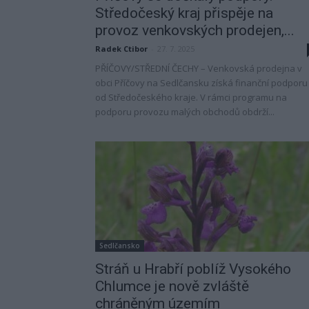
Středočeský kraj přispěje na
provoz venkovských prodejen,...
Radek Ctibor
-
27. 7. 2025
PŘÍČOVY/STŘEDNÍ ČECHY – Venkovská prodejna v
obci Příčovy na Sedlčansku získá finanční podporu
od Středočeského kraje. V rámci programu na
podporu provozu malých obchodů obdrží...
Sedlčansko
Stráň u Hrabří poblíž Vysokého
Chlumce je nově zvláště
chráněným územím