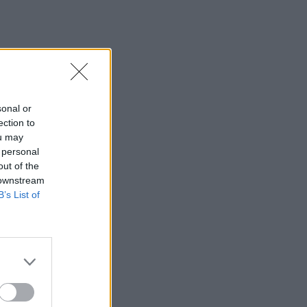
sonal or
ection to
ou may
 personal
out of the
 downstream
B’s List of