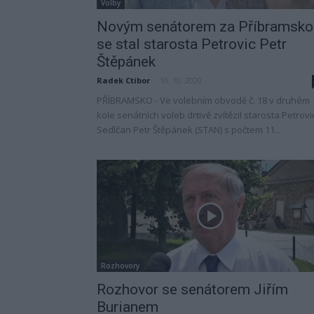
Volby
Novým senátorem za Příbramsko
se stal starosta Petrovic Petr
Štěpánek
Radek Ctibor
-
10. 10. 2020
PŘÍBRAMSKO - Ve volebním obvodě č. 18 v druhém
kole senátních voleb drtivě zvítězil starosta Petrovi
Sedlčan Petr Štěpánek (STAN) s počtem 11...
Rozhovory
Rozhovor se senátorem Jiřím
Burianem