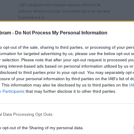
září zahájí prvním úsekem opravu silnice I/18
Líchovy–Břekova Lhota. Důvodem oprav je oprava
komunikace a...
bram -
Do Not Process My Personal Information
to opt-out of the sale, sharing to third parties, or processing of your per
formation for targeted advertising by us, please use the below opt-out s
r selection. Please note that after your opt-out request is processed y
eing interest-based ads based on personal information utilized by us or
disclosed to third parties prior to your opt-out. You may separately opt-
Dobříšsko
losure of your personal information by third parties on the IAB’s list of
Dobříšsko a Sedlčansko jsou ode
. This information may also be disclosed by us to third parties on the
IA
Participants
that may further disclose it to other third parties.
dneška součastí Pražské
integrované dopravy
0
redakce
-
13. 6. 2021
0
l Data Processing Opt Outs
STŘEDNÍ ČECHY - Integrací bylo zavedeno 12 nových
autobusových linek Pražské integrované dopravy
o opt-out of the Sharing of my personal data.
(PID), na 5 linkách PID a 5 linkách SID je upravený...