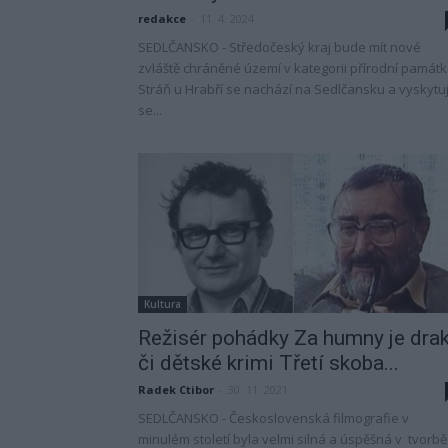
redakce
-
11. 4. 2024
SEDLČANSKO - Středočeský kraj bude mít nové
zvláště chráněné území v kategorii přírodní památk
Stráň u Hrabří se nachází na Sedlčansku a vyskytu
se...
Kultura
Režisér pohádky Za humny je dra
či dětské krimi Třetí skoba...
Radek Ctibor
-
30. 11. 2021
SEDLČANSKO - Československá filmografie v
minulém století byla velmi silná a úspěšná v tvorbě