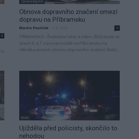
Zpravodajství
Obnova dopravního značení omezí
dopravu na Příbramsku
Martin Poulíček
-
6. 8. 2020
0
0
PŘÍBRAMSKO - Ředitelství silnic a dálnic (ŘSD) bude ve
dnech 6. a 7. srpna provádět na Příbramsku na
několika místech obnovu dopravního značení. Řidiči...
c u
Krimi
Ujížděla před policisty, skončilo to
nehodou