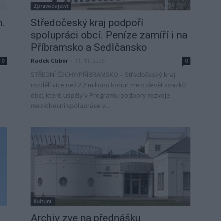
Zpravodajství
h.
Středočeský kraj podpoří
spolupráci obcí. Peníze zamíří i na
Příbramsko a Sedlčansko
Radek Ctibor
-
11. 11. 2025
0
0
STŘEDNÍ ČECHY/PŘÍBRAMSKO – Středočeský kraj
rozdělí více než 2,2 milionu korun mezi devět svazků
obcí, které uspěly v Programu podpory rozvoje
meziobecní spolupráce v...
Kultura
Archiv zve na přednášku