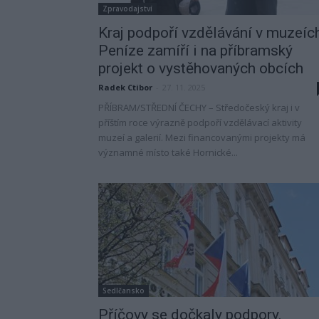
Zpravodajství
Kraj podpoří vzdělávání v muzeíc
Peníze zamíří i na příbramský
projekt o vystěhovaných obcích
Radek Ctibor
-
27. 11. 2025
PŘÍBRAM/STŘEDNÍ ČECHY – Středočeský kraj i v
příštím roce výrazně podpoří vzdělávací aktivity
muzeí a galerií. Mezi financovanými projekty má
významné místo také Hornické...
Sedlčansko
Příčovy se dočkaly podpory.