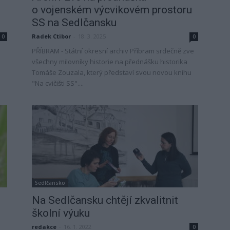
o vojenském výcvikovém prostoru
SS na Sedlčansku
Radek Ctibor
-
18. 3. 2025
0
0
PŘÍBRAM - Státní okresní archiv Příbram srdečně zve
všechny milovníky historie na přednášku historika
Tomáše Zouzala, který představí svou novou knihu
"Na cvičišti SS"....
Sedlčansko
Na Sedlčansku chtějí zkvalitnit
školní výuku
redakce
-
16. 1. 2022
0