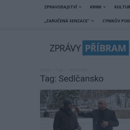
ZPRAVODAJSTVÍ
KRIMI
KULTU
„ZARUČENÁ SENZACE“
CYNIKŮV PO
Zprávy
Příbram
Domů
Tagy
Sedlčansko
Tag: Sedlčansko