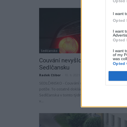
Opted 
I want t
Opted 
I want 
Advertis
Opted 
I want t
Sedlčansko
of my P
was col
Couvání nevyšlo čtyřem řidičům 
Opted 
Sedlčansku
Radek Ctibor
-
10. 6. 2021
SEDLČANSKO - Couvání občas dělá některým řidič
potíže. To ostatně dokládají tři dopravní nehody ze
Sedlčanska v tomto týdnu. Na náměstí T. G. Masar
v...