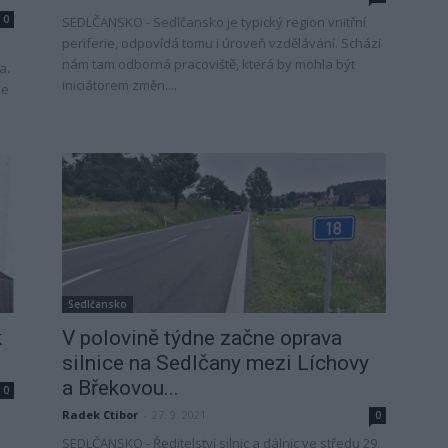
0
SEDLČANSKO - Sedlčansko je typický region vnitřní
periferie, odpovídá tomu i úroveň vzdělávání. Schází
nám tam odborná pracoviště, která by mohla být
a.
iniciátorem změn....
je
Sedlčansko
k
V polovině týdne začne oprava
silnice na Sedlčany mezi Líchovy
a Břekovou...
0
Radek Ctibor
-
27. 9. 2021
0
SEDLČANSKO - Ředitelství silnic a dálnic ve středu 29.