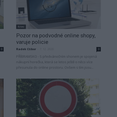
Krimi
Pozor na podvodné online shopy,
varuje policie
Radek Ctibor
-
7. 12. 2020
0
0
PŘÍBRAMSKO - S předvánočním shonem je spojená
nákupní horečka, která se letos ještě o něco více
přesunula do online prostoru. Ovšem s tím jsou...