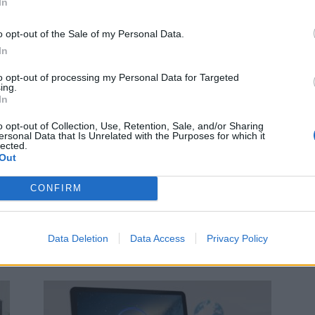
In
o opt-out of the Sale of my Personal Data.
In
to opt-out of processing my Personal Data for Targeted
ing.
In
o opt-out of Collection, Use, Retention, Sale, and/or Sharing
Krimi
ersonal Data that Is Unrelated with the Purposes for which it
lected.
na
Po půllitru vodky sedl za volant
Out
a havaroval
Radek Ctibor
-
27. 4. 2021
0
0
CONFIRM
ům
SEDLČANSKO - Dvě dopravní nehody, u kterých
sehrál svou roli alkohol, řešili dopravní policisté na
yka
Sedlčansku. K dopravní nehodě došlo v pondělí 26.
Data Deletion
Data Access
Privacy Policy
dubna krátce...