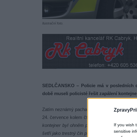
Ilustrační foto.
SEDLČANSKO – Policie má v posledních d
době museli policisté řešit zapálení kontejn
Zatím neznámý pachatel poškodil v Sedlčanech v T
ZpravyPri
24. července kolem čtvrté hodiny ranní.
„Dva p
If you wish 
kontejner byl ohněm poškozen. Celkem byla vz
sensitive in
šetří jako trestný čin poškození cizí věci,“
uvedl