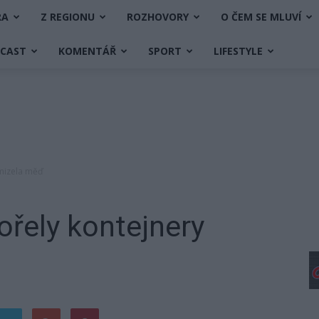
RA
Z REGIONU
ROZHOVORY
O ČEM SE MLUVÍ
DCAST
KOMENTÁŘ
SPORT
LIFESTYLE
zmizela měď
řely kontejnery