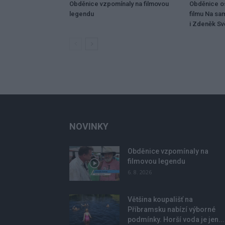
Obděnice vzpomínaly na filmovou
Obděnice os
legendu
filmu Na sa
i Zdeněk Svě
NOVINKY
Obděnice vzpomínaly na
filmovou legendu
6. 8. 2026
Většina koupališť na
Příbramsku nabízí výborné
podmínky. Horší voda je jen...