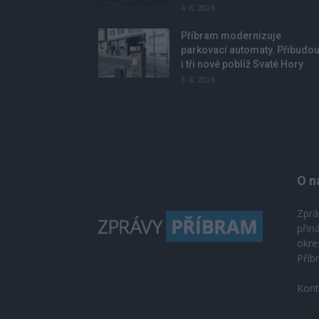
4. 8. 2026
Příbram modernizuje
parkovací automaty. Přibudo
i tři nové poblíž Svaté Hory
3. 8. 2026
O n
Zprá
přin
okre
Příb
Kont