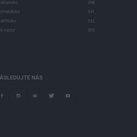
edlčansko
398
ožmitálsko
341
obříšsko
332
áš názor
305
ÁSLEDUJTE NÁS