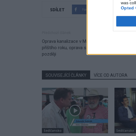
was col
Opted 
SDÍLET
Facebook
Twitter
Předchozí článek
Oprava kanalizace v Milínské až počátkem
příštího roku, oprava samotné ulice pak ještě
později
SOUVISEJÍCÍ ČLÁNKY
VÍCE OD AUTORA
Sedlčansko
Sedlčansko