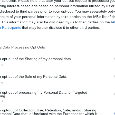
r selection. Please note that after your opt-out request is processed y
lých žhář v centru Příbrami.
eing interest-based ads based on personal information utilized by us or
disclosed to third parties prior to your opt-out. You may separately opt-
losure of your personal information by third parties on the IAB’s list of
e navečer k dopravní nehodě. Osmasedmdesátiletý řidič po
. This information may also be disclosed by us to third parties on the
IA
razil do levé zadní části projíždějícího vozidla. To se po
Participants
that may further disclose it to other third parties.
třeny s poraněním lehčího charakteru. Hmotná škoda byla
ejní mluvčí.
l Data Processing Opt Outs
těný zloděj, který někdy mezi 16. a 23. červencem odcizil
é části hromosvodu. Svým jednáním se pachatel dopustil
o opt-out of the Sharing of my personal data.
oník až dvouletý trest odnětí svobody.
In
o opt-out of the Sale of my Personal Data.
In
to opt-out of processing my Personal Data for Targeted
ing.
In
měď
oheň
Osečany
požár
Sedlčansko
Sedlčany
o opt-out of Collection, Use, Retention, Sale, and/or Sharing
ersonal Data that Is Unrelated with the Purposes for which it