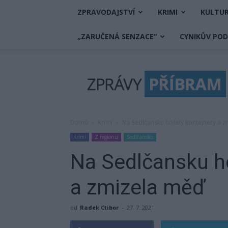
ZPRAVODAJSTVÍ
KRIMI
KULTU
„ZARUČENÁ SENZACE“
CYNIKŮV PO
Zprávy
Příbram
Domů
Krimi
Na Sedlčansku hořely kontejnery a 
Krimi
Z regionu
Sedlčansko
Na Sedlčansku ho
a zmizela měď
od
Radek Ctibor
-
27. 7. 2021