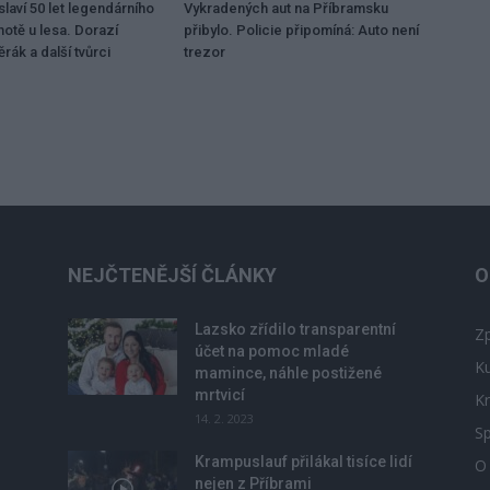
laví 50 let legendárního
Vykradených aut na Příbramsku
motě u lesa. Dorazí
přibylo. Policie připomíná: Auto není
rák a další tvůrci
trezor
NEJČTENĚJŠÍ ČLÁNKY
O
Lazsko zřídilo transparentní
Zp
účet na pomoc mladé
Ku
mamince, náhle postižené
mrtvicí
Kr
14. 2. 2023
Sp
Krampuslauf přilákal tisíce lidí
O
nejen z Příbrami