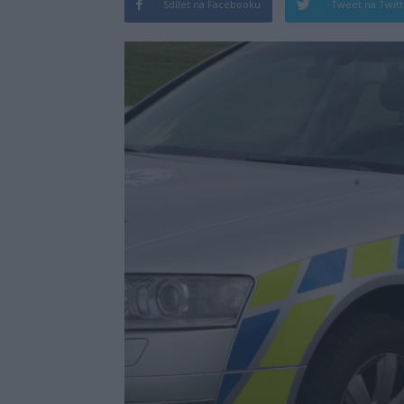
Sdílet na Facebooku
Tweet na Twit