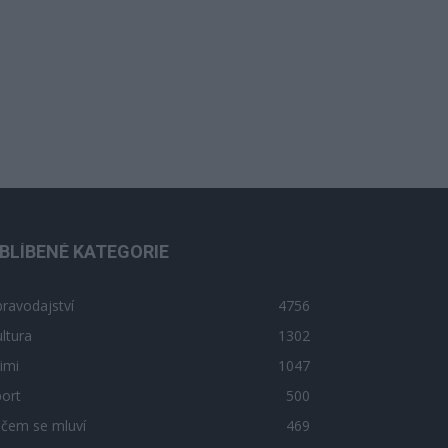
BLÍBENÉ KATEGORIE
ravodajství
4756
ltura
1302
imi
1047
ort
500
 čem se mluví
469