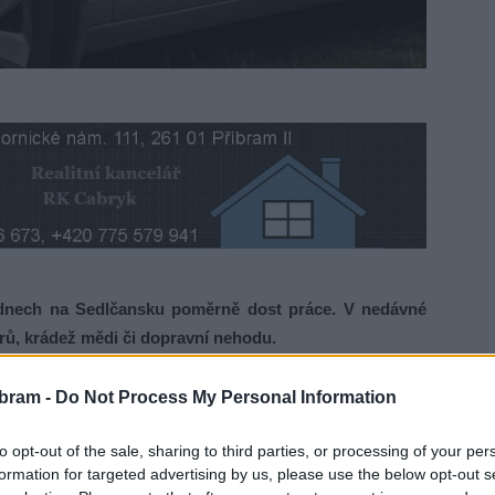
nech na Sedlčansku poměrně dost práce. V nedávné
erů, krádež mědi či dopravní nehodu.
yršově ulici tři kontejnery, které zapálil. K události došlo
bram -
Do Not Process My Personal Information
lastové kontejnery na tříděný odpad zcela shořely, kovový
to opt-out of the sale, sharing to third parties, or processing of your per
niklá škoda vyčíslena na 16 tisíc korun. Policisté případ
formation for targeted advertising by us, please use the below opt-out s
a policejní mluvčí Monika Schindlová. Kontejery na třídený