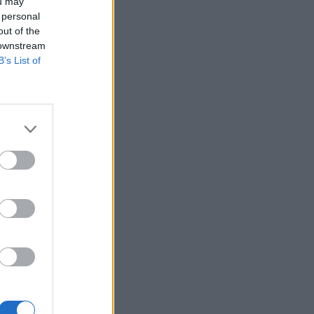
ou may
 personal
out of the
 downstream
B’s List of