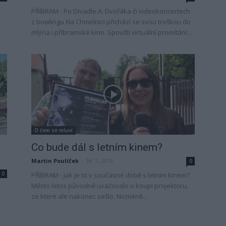
PŘÍBRAM - Po Divadle A. Dvořáka či videokoncertech
z bowlingu Na Chmelnici přichází se svou troškou do
mlýna i příbramské kino. Spouští virtuální promítání....
O čem se mluví
Co bude dál s letním kinem?
Martin Poulíček
-
18. 7. 2019
0
0
PŘÍBRAM - Jak je to v současné době s letním kinem?
Město letos původně uvažovalo o koupi projektoru,
ze které ale nakonec sešlo. Nicméně...