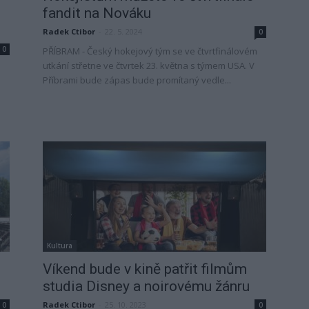
fandit na Nováku
Radek Ctibor
-
22. 5. 2024
0
0
PŘÍBRAM - Český hokejový tým se ve čtvrtfinálovém
utkání střetne ve čtvrtek 23. května s týmem USA. V
Příbrami bude zápas bude promítaný vedle...
Kultura
Víkend bude v kině patřit filmům
studia Disney a noirovému žánru
Radek Ctibor
-
25. 10. 2023
0
0