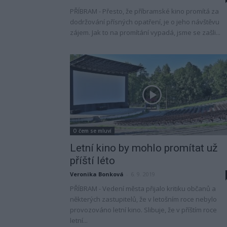
PŘÍBRAM - Přesto, že příbramské kino promítá za
dodržování přísných opatření, je o jeho návštěvu
zájem. Jak to na promítání vypadá, jsme se zašli...
O čem se mluví
Letní kino by mohlo promítat už
příští léto
Veronika Bonková
-
6. 9. 2019
PŘÍBRAM - Vedení města přijalo kritiku občanů a
některých zastupitelů, že v letošním roce nebylo
provozováno letní kino. Slibuje, že v příštím roce
letní...