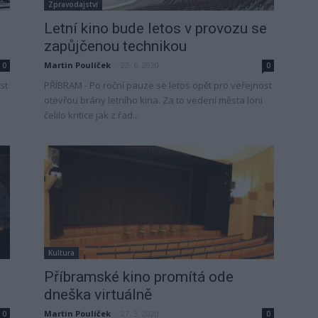
Zpravodajství
Letní kino bude letos v provozu se
zapůjčenou technikou
Martin Poulíček
-
22. 6. 2020
0
0
st
PŘÍBRAM - Po roční pauze se letos opět pro veřejnost
otevřou brány letního kina. Za to vedení města loni
čelilo kritice jak z řad...
Kultura
Příbramské kino promítá ode
dneška virtuálně
Martin Poulíček
-
27. 3. 2020
0
0