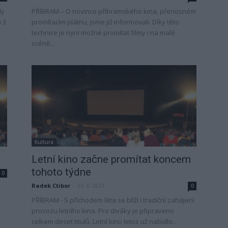
ly
PŘÍBRAM – O novince příbramského kina, přenosném
 3
promítacím plátnu, jsme již informovali. Díky této
technice je nyní možné promítat filmy i na malé
scéně...
Kultura
Letní kino začne promítat koncem
tohoto týdne
0
Radek Ctibor
-
23. 6. 2021
0
PŘÍBRAM - S příchodem léta se blíží i tradiční zahájení
provozu letního kina. Pro diváky je připraveno
celkem deset titulů. Letní kino letos už nabídlo...