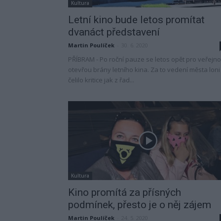
Kultura
Letní kino bude letos promítat
dvanáct představení
Martin Poulíček
-
30. 6. 2020
PŘÍBRAM - Po roční pauze se letos opět pro veřejno
otevřou brány letního kina. Za to vedení města loni
čelilo kritice jak z řad...
Kultura
Kino promítá za přísných
podmínek, přesto je o něj zájem
Martin Poulíček
-
24. 5. 2020