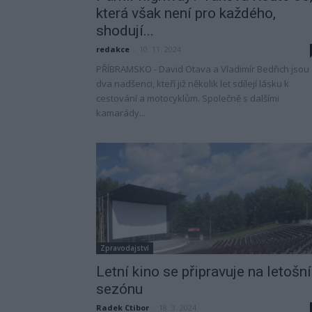
která však není pro každého,
shodují...
redakce
-
10. 11. 2024
PŘÍBRAMSKO - David Otava a Vladimír Bedřich jsou
dva nadšenci, kteří již několik let sdílejí lásku k
cestování a motocyklům. Společně s dalšími
kamarády...
Zpravodajství
Letní kino se připravuje na letošní
sezónu
Radek Ctibor
-
18. 3. 2024