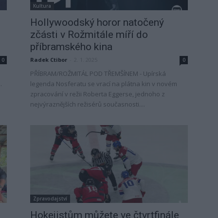
Kultura
Hollywoodský horor natočený
zčásti v Rožmitále míří do
příbramského kina
Radek Ctibor
-
2. 1. 2025
0
0
PŘÍBRAM/ROŽMITÁL POD TŘEMŠÍNEM - Upírská
.
legenda Nosferatu se vrací na plátna kin v novém
zpracování v režii Roberta Eggerse, jednoho z
nejvýraznějších režisérů současnosti....
Zpravodajství
,
Hokejistům můžete ve čtvrtfinále