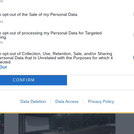
In
o opt-out of the Sale of my Personal Data.
In
Kultura
to opt-out of processing my Personal Data for Targeted
Jan Konvalinka: Letní kino bylo
ing.
úspěšné
In
Radek Ctibor
-
7. 10. 2020
0
0
o opt-out of Collection, Use, Retention, Sale, and/or Sharing
ersonal Data that Is Unrelated with the Purposes for which it
PŘÍBRAM - Letos po roční pauze promítalo opět letní
lected.
kino v areálu Nového rybníka. pro veřejnost bylo
Out
připraveno celkem dvanáct promítání. Vedení města
je...
CONFIRM
Data Deletion
Data Access
Privacy Policy