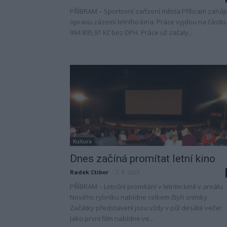
PŘÍBRAM – Sportovní zařízení města Příbram zaháji
opravu zázemí letního kina. Práce vyjdou na částku
994 895,91 Kč bez DPH. Práce už začaly...
Kultura
Dnes začíná promítat letní kino
Radek Ctibor
-
2. 8. 2023
PŘÍBRAM – Letošní promítání v letním kině v areálu
Nového rybníku nabídne celkem čtyři snímky.
Začátky představení jsou vždy v půl desáté večer.
Jako první film nabídne ve...