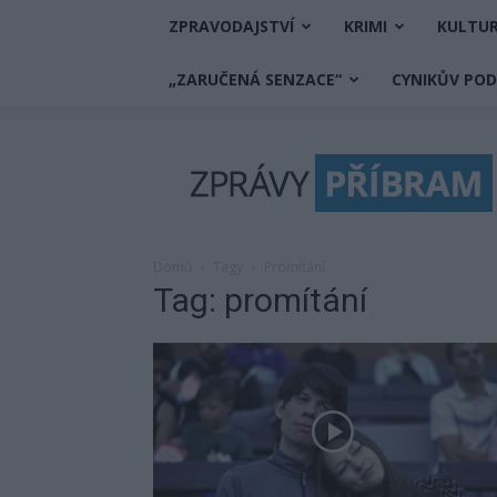
ZPRAVODAJSTVÍ
KRIMI
KULTU
„ZARUČENÁ SENZACE“
CYNIKŮV PO
Zprávy
Příbram
Domů
Tagy
Promítání
Tag: promítání