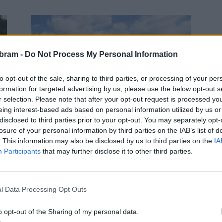
bram -
Do Not Process My Personal Information
to opt-out of the sale, sharing to third parties, or processing of your per
formation for targeted advertising by us, please use the below opt-out s
Sport
r selection. Please note that after your opt-out request is processed y
Na hokej do „letňáku“ ale s testem
eing interest-based ads based on personal information utilized by us or
či očkováním
disclosed to third parties prior to your opt-out. You may separately opt-
losure of your personal information by third parties on the IAB’s list of
redakce
-
19. 5. 2021
0
0
. This information may also be disclosed by us to third parties on the
IA
PŘÍBRAM - Mistrovství světa v ledním hokeji je
Participants
that may further disclose it to other third parties.
sportovní událost, kterou si většina fandů nejlépe
užije s přáteli v hospodě či u velké obrazovky....
l Data Processing Opt Outs
o opt-out of the Sharing of my personal data.