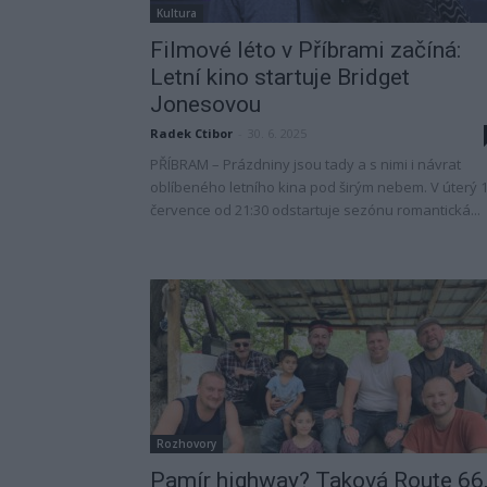
Kultura
Filmové léto v Příbrami začíná:
Letní kino startuje Bridget
Jonesovou
Radek Ctibor
-
30. 6. 2025
PŘÍBRAM – Prázdniny jsou tady a s nimi i návrat
oblíbeného letního kina pod širým nebem. V úterý 1
července od 21:30 odstartuje sezónu romantická...
Rozhovory
Pamír highway? Taková Route 66