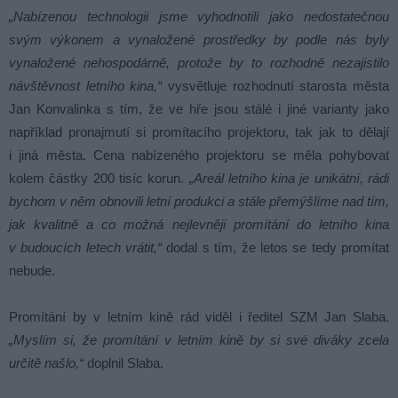
„Nabízenou technologii jsme vyhodnotili jako nedostatečnou
svým výkonem a vynaložené prostředky by podle nás byly
vynaložené nehospodárně, protože by to rozhodně nezajistilo
návštěvnost letního kina,“
vysvětluje rozhodnutí starosta města
Jan Konvalinka s tím, že ve hře jsou stálé i jiné varianty jako
například pronajmutí si promítacího projektoru, tak jak to dělají
i jiná města. Cena nabízeného projektoru se měla pohybovat
kolem částky 200 tisíc korun.
„Areál letního kina je unikátní, rádi
bychom v něm obnovili letní produkci a stále přemýšlíme nad tím,
jak kvalitně a co možná nejlevněji promítání do letního kina
v budoucích letech vrátit,“
dodal s tím, že letos se tedy promítat
nebude.
Promítání by v letním kině rád viděl i ředitel SZM Jan Slaba.
„Myslím si, že promítání v letním kině by si své diváky zcela
určitě našlo,“
doplnil Slaba.