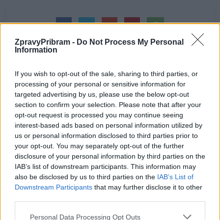
ZpravyPribram -
Do Not Process My Personal
Information
If you wish to opt-out of the sale, sharing to third parties, or
processing of your personal or sensitive information for
Předchozí článek
Následující článek
targeted advertising by us, please use the below opt-out
O víkendu na hudební country
Mírné zlevnění lunaparkům
section to confirm your selection. Please note that after your
festival Muzika Příbram
a zdražení cirkusů, zřejmě
opt-out request is processed you may continue seeing
Příbrami neprospěje
interest-based ads based on personal information utilized by
us or personal information disclosed to third parties prior to
your opt-out. You may separately opt-out of the further
SOUVISEJÍCÍ ČLÁNKY
disclosure of your personal information by third parties on the
IAB’s list of downstream participants. This information may
VÍCE OD AUTORA
also be disclosed by us to third parties on the
IAB’s List of
Downstream Participants
that may further disclose it to other
Svatá Hora rozšířila počet bohoslužeb.
third parties.
Připomíná také ničivý požár z roku 1978
Personal Data Processing Opt Outs
Zpravodajství