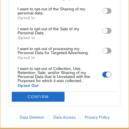
I want to opt-out of the Sharing of my
Většina koupališť na Příbramsku nabízí
personal data.
Opted In
výborné podmínky. Horší voda je jen na
Živohošti
Zpravodajství
I want to opt-out of the Sale of my
Personal Data.
Opted In
Příbram modernizuje parkovací automaty.
Přibudou i tři nové poblíž Svaté Hory
I want to opt-out of processing my
Personal Data for Targeted Advertising.
Zpravodajství
Opted In
I want to opt-out of Collection, Use,
Retention, Sale, and/or Sharing of my
Personal Data that Is Unrelated with the
Purposes for which it was collected.
Opted Out
CONFIRM
Data Deletion
Data Access
Privacy Policy