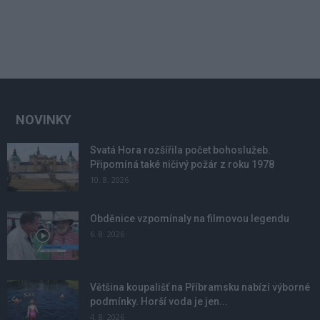
NOVINKY
Svatá Hora rozšířila počet bohoslužeb.
Připomíná také ničivý požár z roku 1978
10. 8. 2026
Obděnice vzpomínaly na filmovou legendu
6. 8. 2026
Většina koupališť na Příbramsku nabízí výborné
podmínky. Horší voda je jen...
4. 8. 2026