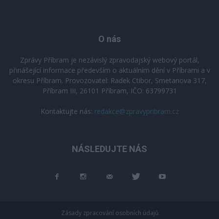
O nás
Zprávy Příbram je nezávislý zpravodajský webový portál,
přinášející informace především o aktuálním dění v Příbrami a v
okresu Příbram. Provozovatel: Radek Ctibor, Smetanova 317,
Příbram III, 26101 Příbram, IČO: 63799731
Kontaktujte nás:
redakce@zpravypribram.cz
NÁSLEDUJTE NÁS
Zásady zpracování osobních údajů