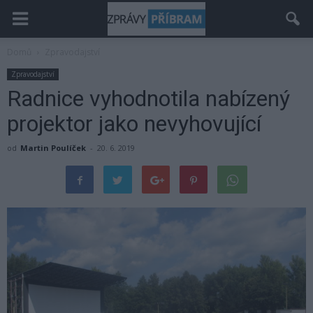
Domů
Zpravodajství
Zpravodajství
Radnice vyhodnotila nabízený
projektor jako nevyhovující
od
Martin Poulíček
-
20. 6. 2019