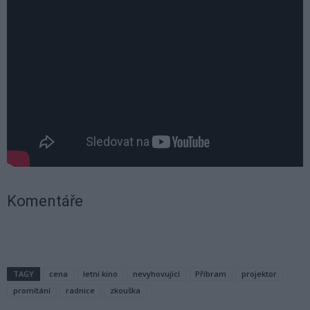
Komentáře
TAGY
cena
letní kino
nevyhovující
Příbram
projektor
promítání
radnice
zkouška