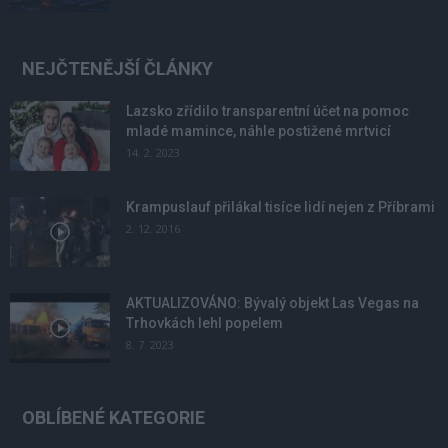
NEJČTENĚJŠÍ ČLÁNKY
Lazsko zřídilo transparentní účet na pomoc
mladé mamince, náhle postižené mrtvicí
14. 2. 2023
Krampuslauf přilákal tisíce lidí nejen z Příbrami
2. 12. 2016
AKTUALIZOVÁNO: Bývalý objekt Las Vegas na
Trhovkách lehl popelem
8. 7. 2023
OBLÍBENÉ KATEGORIE