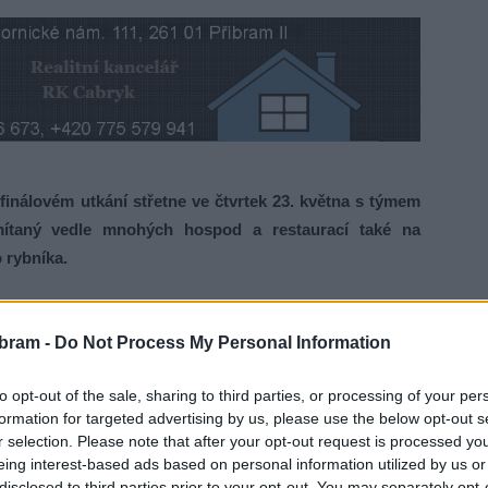
inálovém utkání střetne ve čtvrtek 23. května s týmem
ítaný vedle mnohých hospod a restaurací také na
 rybníka.
 pokud se českému týmu bude dařit.
„Od začátku letošního
bram -
Do Not Process My Personal Information
dě postupu budou zápasy promítány veřejně. Jsem opravdu
rtek 23. května budeme při čtvrtfinálovém zápase proti USA
to opt-out of the sale, sharing to third parties, or processing of your per
ozval do areálu Nového rybníka, kde budeme moci utkání
formation for targeted advertising by us, please use the below opt-out s
ED obrazovce,“
zve starosta Jan Konvalinka.
r selection. Please note that after your opt-out request is processed y
eing interest-based ads based on personal information utilized by us or
řejmě zajištěno občerstvení. Utkání 23. května začíná ve
disclosed to third parties prior to your opt-out. You may separately opt-