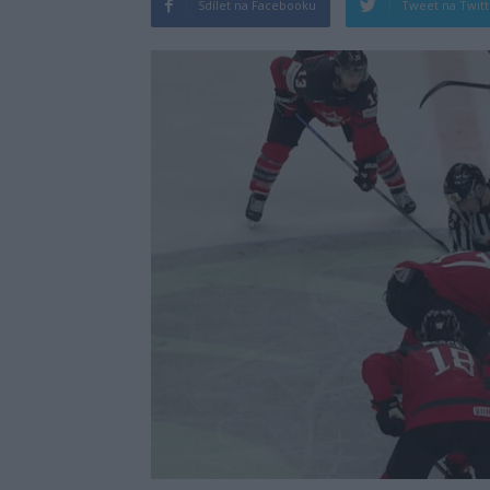
Sdílet na Facebooku
Tweet na Twit