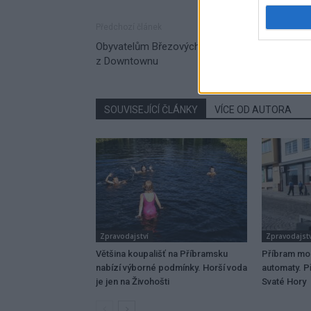
Předchozí článek
Obyvatelům Březových Hor vadí tramvaje
z Downtownu
SOUVISEJÍCÍ ČLÁNKY
VÍCE OD AUTORA
Zpravodajství
Zpravodajstv
Většina koupališť na Příbramsku
Příbram mo
nabízí výborné podmínky. Horší voda
automaty. Př
je jen na Živohošti
Svaté Hory