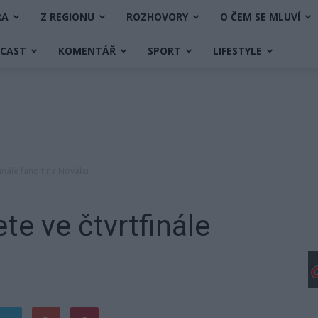
RA
Z REGIONU
ROZHOVORY
O ČEM SE MLUVÍ
DCAST
KOMENTÁŘ
SPORT
LIFESTYLE
inále fandit na Nováku
e ve čtvrtfinále
u