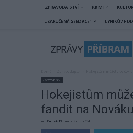
ZPRAVODAJSTVÍ
KRIMI
KULTU
„ZARUČENÁ SENZACE“
CYNIKŮV PO
Zprávy
Příbram
Domů
Zpravodajství
Hokejistům můžete ve čtvrtf
Zpravodajství
Hokejistům můžet
fandit na Novák
od
Radek Ctibor
-
22. 5. 2024