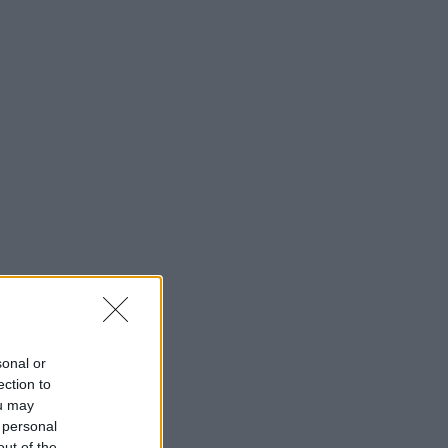
sonal or
ection to
ou may
 personal
out of the