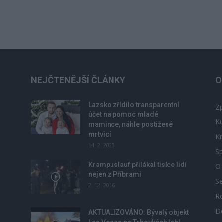
NEJČTENĚJŠÍ ČLÁNKY
O
Lazsko zřídilo transparentní
Zp
účet na pomoc mladé
Ku
mamince, náhle postižené
mrtvicí
Kr
14. 2. 2023
Sp
Krampuslauf přilákal tisíce lidí
O
nejen z Příbrami
S
2. 12. 2016
R
D
u
AKTUALIZOVÁNO: Bývalý objekt