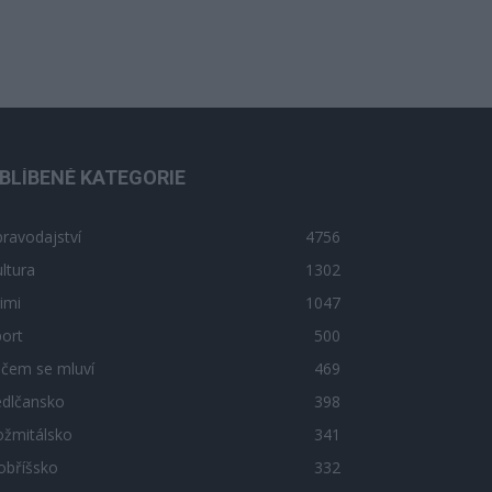
BLÍBENÉ KATEGORIE
ravodajství
4756
ltura
1302
imi
1047
ort
500
 čem se mluví
469
edlčansko
398
ožmitálsko
341
obříšsko
332