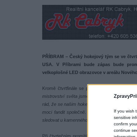
PŘÍBRAM – Český hokejový tým se ve čtvrtf
USA. V Příbrami bude zápas bude prom
velkoplošné LED obrazovce v areálu Nového
Kromě čtvrtfinále se plánjí i další přenosy,
ZpravyPri
mistrovství světa jsme plánovali, že v přípa
rád, že se našim hokejistům daří, a že ve čtv
If you wish 
moci fandit společně. Rád bych vás tímto p
sensitive in
sledovat u kamenného podia na velkoplošné L
confirm you
continue se
Při čtvrtečním promítání bude v areálu samoz
information 