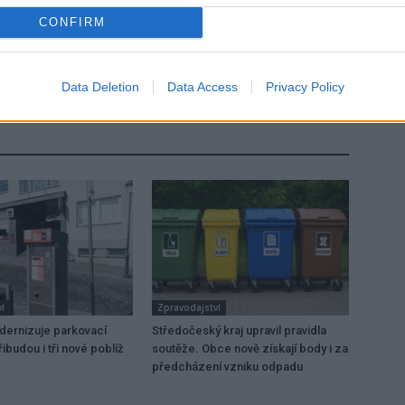
CONFIRM
Následující článek
Policie se zaměřila na řidiče s telefony v rukou
Data Deletion
Data Access
Privacy Policy
í
Zpravodajství
dernizuje parkovací
Středočeský kraj upravil pravidla
ibudou i tři nové poblíž
soutěže. Obce nově získají body i za
předcházení vzniku odpadu