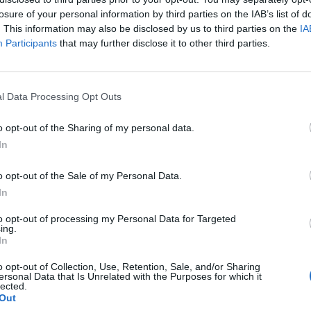
losure of your personal information by third parties on the IAB’s list of
 o hodinu dříve. Vstup na akci je zdarma. V případě dalšího
. This information may also be disclosed by us to third parties on the
IA
o rybníka promítat i další, tedy semifinálové, popřípadě
Participants
that may further disclose it to other third parties.
čítat s tím, že s ohledem na uzamykání areálu ve 22.00
l Data Processing Opt Outs
vací plochy mimo samotný areál. K dispozici jsou například
o opt-out of the Sharing of my personal data.
In
o opt-out of the Sale of my Personal Data.
In
to opt-out of processing my Personal Data for Targeted
ing.
ní
In
o opt-out of Collection, Use, Retention, Sale, and/or Sharing
ersonal Data that Is Unrelated with the Purposes for which it
lected.
Out