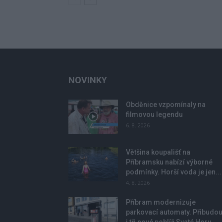
NOVINKY
Obděnice vzpomínaly na
filmovou legendu
6. 8. 2026
Většina koupališť na
Příbramsku nabízí výborné
podmínky. Horší voda je jen...
4. 8. 2026
Příbram modernizuje
parkovací automaty. Přibudo