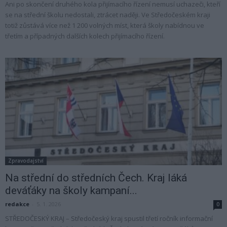
Ani po skončení druhého kola přijímacího řízení nemusí uchazeči, kteří
se na střední školu nedostali, ztrácet naději. Ve Středočeském kraji
totiž zůstává více než 1 200 volných míst, která školy nabídnou ve
třetím a případných dalších kolech přijímacího řízení.
Zpravodajství
Na střední do středních Čech. Kraj láká
deváťáky na školy kampaní...
redakce
-
5. 1. 2026
0
STŘEDOČESKÝ KRAJ – Středočeský kraj spustil třetí ročník informační