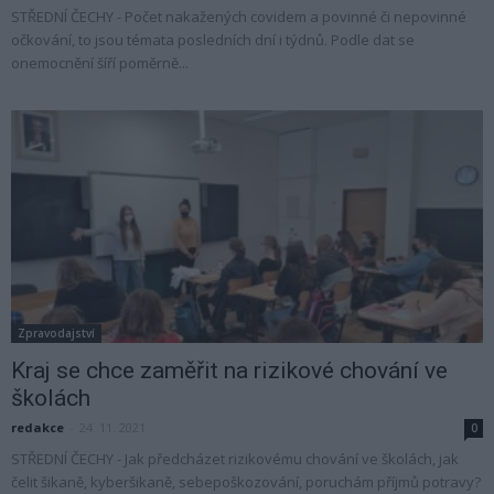
STŘEDNÍ ČECHY - Počet nakažených covidem a povinné či nepovinné
očkování, to jsou témata posledních dní i týdnů. Podle dat se
onemocnění šíří poměrně...
Zpravodajství
Kraj se chce zaměřit na rizikové chování ve
školách
redakce
-
24. 11. 2021
0
STŘEDNÍ ČECHY - Jak předcházet rizikovému chování ve školách, jak
čelit šikaně, kyberšikaně, sebepoškozování, poruchám příjmů potravy?