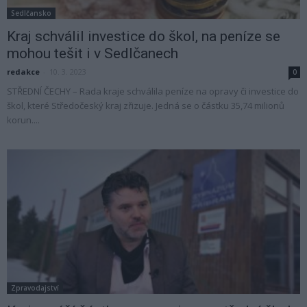
Sedlčansko
Kraj schválil investice do škol, na peníze se
mohou tešit i v Sedlčanech
redakce
-
10. 3. 2023
0
STŘEDNÍ ČECHY – Rada kraje schválila peníze na opravy či investice do
škol, které Středočeský kraj zřizuje. Jedná se o částku 35,74 milionů
korun....
Zpravodajství