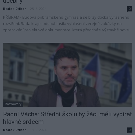
učebny
Radek Ctibor
-
25. 6. 2024
0
PŘÍBRAM - Budova příbramského gymnázia se brzy dočká výrazného
rozšíření. Rada kraje odsouhlasila vyhlášení veřejné zakázky na
zpracování projektové dokumentace, která předchází výstavbě nové...
Rozhovory
Radní Vácha: Střední školu by žáci měli vybírat
hlavně srdcem
Radek Ctibor
-
13. 2. 2024
0