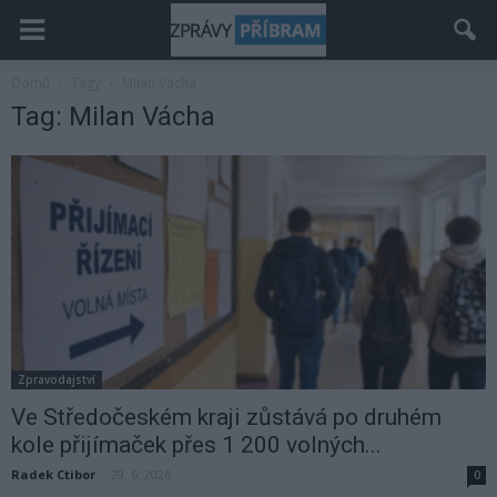
Domů
Tagy
Milan Vácha
Tag: Milan Vácha
Zpravodajství
Ve Středočeském kraji zůstává po druhém
kole přijímaček přes 1 200 volných...
Radek Ctibor
-
29. 6. 2026
0