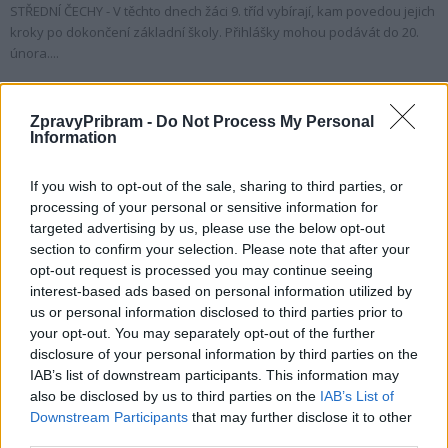
STŘEDNÍ ČECHY - V těchto dnech žáci 9. tříd vybírají, kam povedou jejich
kroky po dokončení základní školy. Přihlášky mohou podávát do 20.
února....
ZpravyPribram -
Do Not Process My Personal
Information
If you wish to opt-out of the sale, sharing to third parties, or
processing of your personal or sensitive information for
targeted advertising by us, please use the below opt-out
section to confirm your selection. Please note that after your
opt-out request is processed you may continue seeing
interest-based ads based on personal information utilized by
Zpravodajství
us or personal information disclosed to third parties prior to
Kraj pošle do škol a školských zařízení téměř
your opt-out. You may separately opt-out of the further
8 milionů korun. Nejvíce...
disclosure of your personal information by third parties on the
IAB’s list of downstream participants. This information may
redakce
-
25. 8. 2023
0
also be disclosed by us to third parties on the
IAB’s List of
STŘEDNÍ ČECHY/PŘÍBRAMSKO - Do škol a školských zařízení míří další
Downstream Participants
that may further disclose it to other
finanční podpora. Necelých 8 milionů korun především na opravy a
third parties.