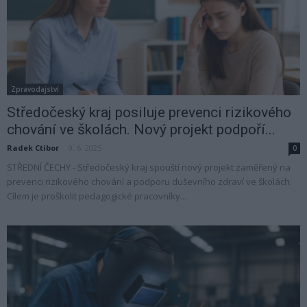
Zpravodajství
Středočeský kraj posiluje prevenci rizikového
chování ve školách. Nový projekt podpoří...
Radek Ctibor
-
9. 6. 2025
0
STŘEDNÍ ČECHY - Středočeský kraj spouští nový projekt zaměřený na
prevenci rizikového chování a podporu duševního zdraví ve školách.
Cílem je proškolit pedagogické pracovníky...