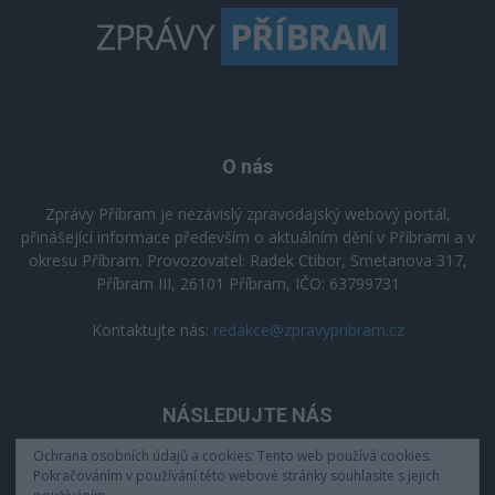
O nás
Zprávy Příbram je nezávislý zpravodajský webový portál,
přinášející informace především o aktuálním dění v Příbrami a v
okresu Příbram. Provozovatel: Radek Ctibor, Smetanova 317,
Příbram III, 26101 Příbram, IČO: 63799731
Kontaktujte nás:
redakce@zpravypribram.cz
NÁSLEDUJTE NÁS
Ochrana osobních údajů a cookies: Tento web používá cookies.
Pokračováním v používání této webové stránky souhlasíte s jejich