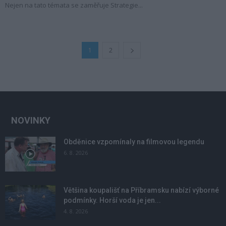
Nejen na tato témata se zaměřuje Strategie...
1
2
NOVINKY
Obděnice vzpomínaly na filmovou legendu
6. 8. 2026
Většina koupališť na Příbramsku nabízí výborné
podmínky. Horší voda je jen...
4. 8. 2026