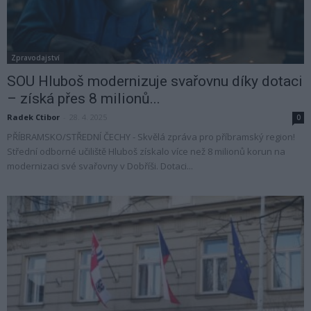
Zpravodajství
SOU Hluboš modernizuje svařovnu díky dotaci
– získá přes 8 milionů...
Radek Ctibor
-
28. 4. 2025
0
PŘÍBRAMSKO/STŘEDNÍ ČECHY - Skvělá zpráva pro příbramský region!
Střední odborné učiliště Hluboš získalo více než 8 milionů korun na
modernizaci své svařovny v Dobříši. Dotaci...