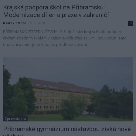
Krajská podpora škol na Příbramsku:
Modernizace dílen a praxe v zahraničí
Radek Ctibor
-
9. 9. 2024
0
PŘÍBRAMSKO/STŘEDNÍ ČECHY - Středočeský kraj schválil podporu
čtyřem středním školám v celkové výši přes 11,6 milionu korun. Tato
finanční pomoc je určena na předfinancování...
Zpravodajství
Příbramské gymnázium nástavbou získá nové