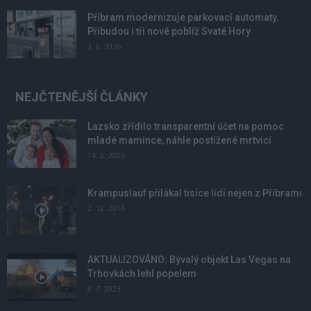
Příbram modernizuje parkovací automaty.
Přibudou i tři nové poblíž Svaté Hory
3. 8. 2026
NEJČTENĚJŠÍ ČLÁNKY
Lazsko zřídilo transparentní účet na pomoc
mladé mamince, náhle postižené mrtvicí
14. 2. 2023
Krampuslauf přilákal tisíce lidí nejen z Příbrami
2. 12. 2016
AKTUALIZOVÁNO: Bývalý objekt Las Vegas na
Trhovkách lehl popelem
8. 7. 2023