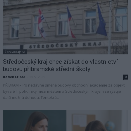
Zpravodajství
Středočeský kraj chce získat do vlastnictví
budovu příbramské střední školy
Radek Ctibor
-
18. 9. 2025
0
PŘÍBRAM – Po nedávné směně budovy obchodní akademie za objekt
bývalé II. polikliniky mezi městem a Středočeským krajem se rýsuje
další možná dohoda. Tentokrát...