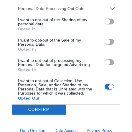
nákup potřebného vybavení bude...
Personal Data Processing Opt Outs
I want to opt-out of the Sharing of my
personal data.
Opted In
I want to opt-out of the Sale of my
Personal Data.
Opted In
I want to opt-out of processing my
Personal Data for Targeted Advertising.
Opted In
Zpravodajství
I want to opt-out of Collection, Use,
Kraj zmodernizuje učiliště v Hluboši
Retention, Sale, and/or Sharing of my
Personal Data that Is Unrelated with the
Radek Ctibor
-
28. 7. 2023
0
Purposes for which it was collected.
Opted Out
STŘEDNÍ ČECHY/HLUBOŠ - V rámci modernizace krajských středních
škol krajští radní odsouhlasili vyhlášení dvou veřejných zakázek – na
CONFIRM
modernizaci svařovny ve Středním odborném učilišti...
Data Deletion
Data Access
Privacy Policy