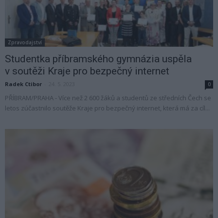
Zpravodajství
Studentka příbramského gymnázia uspěla
v soutěži Kraje pro bezpečný internet
Radek Ctibor
-
24. 5. 2023
0
PŘÍBRAM/PRAHA - Více než 2 600 žáků a studentů ze středních Čech se
letos zúčastnilo soutěže Kraje pro bezpečný internet, která má za cíl...