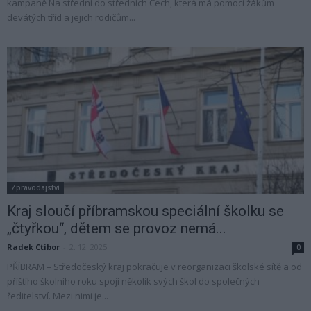
kampaně Na střední do středních Čech, která má pomoci žákům
devátých tříd a jejich rodičům...
Zpravodajství
Kraj sloučí příbramskou speciální školku se
„čtyřkou“, dětem se provoz nemá...
Radek Ctibor
-
2. 12. 2025
0
PŘÍBRAM – Středočeský kraj pokračuje v reorganizaci školské sítě a od
příštího školního roku spojí několik svých škol do společných
ředitelství. Mezi nimi je...