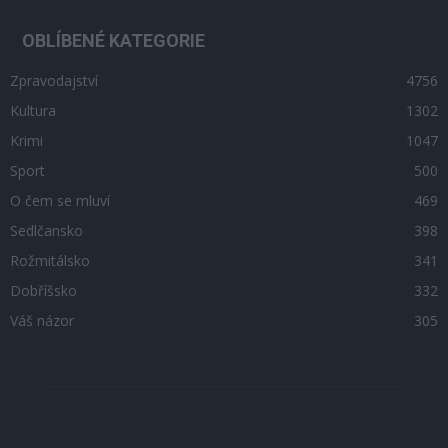
OBLÍBENÉ KATEGORIE
Zpravodajství
4756
Kultura
1302
Krimi
1047
Sport
500
O čem se mluví
469
Sedlčansko
398
Rožmitálsko
341
Dobříšsko
332
Váš názor
305