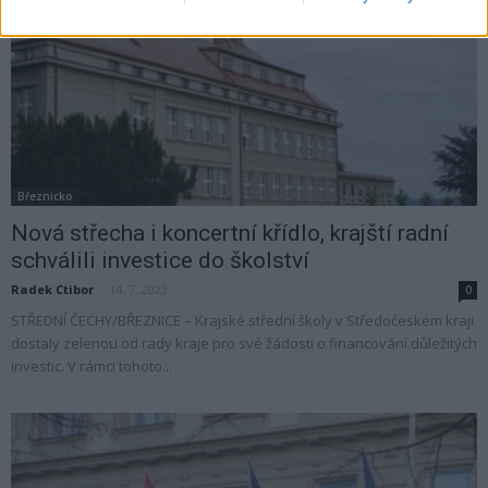
Březnicko
Nová střecha i koncertní křídlo, krajští radní
schválili investice do školství
Radek Ctibor
-
14. 7. 2023
0
STŘEDNÍ ČECHY/BŘEZNICE – Krajské střední školy v Středočeském kraji
dostaly zelenou od rady kraje pro své žádosti o financování důležitých
investic. V rámci tohoto...