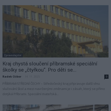
Zpravodajství
Kraj chystá sloučení příbramské speciální
školky se „čtyřkou“. Pro děti se...
Radek Ctibor
-
14. 11. 2025
0
PŘÍBRAM/STŘEDNÍ ČECHY – Středočeský kraj připravuje další vlnu
slučování škol a mezi navrženými změnami je i zásah, který se přímo
dotýká Příbrami. Speciální mateřská...