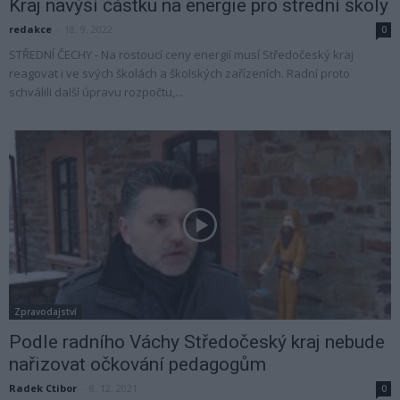
Kraj navýší částku na energie pro střední školy
redakce
-
18. 9. 2022
0
STŘEDNÍ ČECHY - Na rostoucí ceny energií musí Středočeský kraj
reagovat i ve svých školách a školských zařízeních. Radní proto
schválili další úpravu rozpočtu,...
Zpravodajství
Podle radního Váchy Středočeský kraj nebude
nařizovat očkování pedagogům
Radek Ctibor
-
8. 12. 2021
0