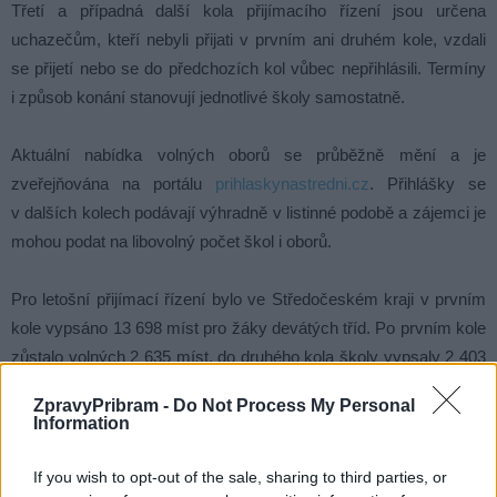
Třetí a případná další kola přijímacího řízení jsou určena
uchazečům, kteří nebyli přijati v prvním ani druhém kole, vzdali
se přijetí nebo se do předchozích kol vůbec nepřihlásili. Termíny
i způsob konání stanovují jednotlivé školy samostatně.
Aktuální nabídka volných oborů se průběžně mění a je
zveřejňována na portálu
prihlaskynastredni.cz
. Přihlášky se
v dalších kolech podávají výhradně v listinné podobě a zájemci je
mohou podat na libovolný počet škol i oborů.
Pro letošní přijímací řízení bylo ve Středočeském kraji v prvním
kole vypsáno 13 698 míst pro žáky devátých tříd. Po prvním kole
zůstalo volných 2 635 míst, do druhého kola školy vypsaly 2 403
míst, z nichž bylo obsazeno 1 233.
ZpravyPribram -
Do Not Process My Personal
Information
Komentáře
If you wish to opt-out of the sale, sharing to third parties, or