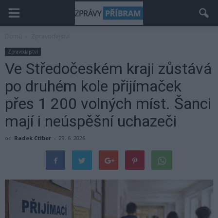
Domů
Zpravodajství
Zpravodajství
Ve Středočeském kraji zůstává
po druhém kole přijímaček
přes 1 200 volných míst. Šanci
mají i neúspěšní uchazeči
od
Radek Ctibor
-
29. 6. 2026