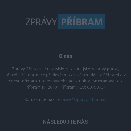
O nás
Zprávy Příbram je nezávislý zpravodajský webový portál,
přinášející informace především o aktuálním dění v Příbrami a v
okresu Příbram. Provozovatel: Radek Ctibor, Smetanova 317,
Příbram III, 26101 Příbram, IČO: 63799731
Kontaktujte nás:
redakce@zpravypribram.cz
NÁSLEDUJTE NÁS