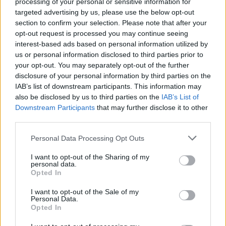
processing of your personal or sensitive information for
targeted advertising by us, please use the below opt-out
section to confirm your selection. Please note that after your
TAGY
Milan Vácha
přihláška
střední škola
Středočeský kraj
opt-out request is processed you may continue seeing
volná místa
interest-based ads based on personal information utilized by
us or personal information disclosed to third parties prior to
your opt-out. You may separately opt-out of the further
disclosure of your personal information by third parties on the
IAB’s list of downstream participants. This information may
also be disclosed by us to third parties on the
IAB’s List of
Downstream Participants
that may further disclose it to other
third parties.
Personal Data Processing Opt Outs
Předchozí článek
Následující článek
I want to opt-out of the Sharing of my
Letní kino v Příbrami startuje už
Dan Rosenbaum bilancuje
personal data.
příští sobotu. Přinese filmové
sezonu volejbalistů i změny
Opted In
novinky i páteční večery pro děti
v týmu. Cílem zůstává play off
I want to opt-out of the Sale of my
Personal Data.
Opted In
SOUVISEJÍCÍ ČLÁNKY