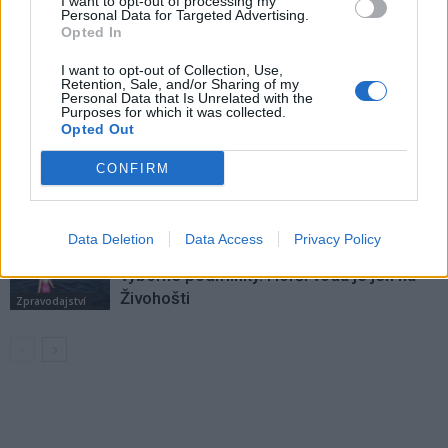
I want to opt-out of processing my
VÍCE OD AUTORA
Personal Data for Targeted Advertising.
Opted In
Hygienici kontrolují dětské tábory. Více
I want to opt-out of Collection, Use,
než polovina odebraných vzorků vody
Retention, Sale, and/or Sharing of my
Personal Data that Is Unrelated with the
nevyhověla
Zpravodajství
Purposes for which it was collected.
Opted Out
Svatá Hora rozšířila počet bohoslužeb.
CONFIRM
Připomíná také ničivý požár z roku 1978
Zpravodajství
Data Deletion
Data Access
Privacy Policy
Většina koupališť na Příbramsku nabízí
výborné podmínky. Horší voda je jen na
Živohošti
Zpravodajství