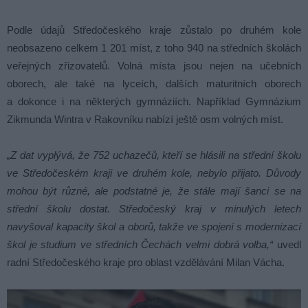
Podle údajů Středočeského kraje zůstalo po druhém kole
neobsazeno celkem 1 201 míst, z toho 940 na středních školách
veřejných zřizovatelů. Volná místa jsou nejen na učebních
oborech, ale také na lyceích, dalších maturitních oborech
a dokonce i na některých gymnáziích. Například Gymnázium
Zikmunda Wintra v Rakovníku nabízí ještě osm volných míst.
„Z dat vyplývá, že 752 uchazečů, kteří se hlásili na střední školu
ve Středočeském kraji ve druhém kole, nebylo přijato. Důvody
mohou být různé, ale podstatné je, že stále mají šanci se na
střední školu dostat. Středočeský kraj v minulých letech
navyšoval kapacity škol a oborů, takže ve spojení s modernizací
škol je studium ve středních Čechách velmi dobrá volba,“
uvedl
radní Středočeského kraje pro oblast vzdělávání Milan Vácha.