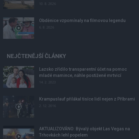
10. 8. 2026
Obděnice vzpomínaly na filmovou legendu
6. 8. 2026
NEJČTENĚJŠÍ ČLÁNKY
Lazsko zřídilo transparentní účet na pomoc
mladé mamince, náhle postižené mrtvicí
14. 2. 2023
Krampuslauf přilákal tisíce lidí nejen z Příbrami
2. 12. 2016
AKTUALIZOVÁNO: Bývalý objekt Las Vegas na
Trhovkách lehl popelem