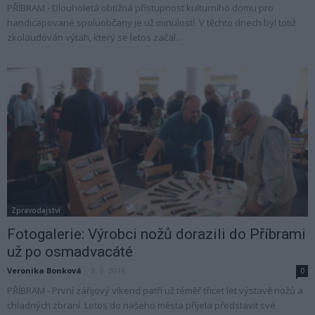
PŘÍBRAM - Dlouholetá obtížná přístupnost kulturního domu pro
handicapované spoluobčany je už minulostí. V těchto dnech byl totiž
zkolaudován výtah, který se letos začal...
Zpravodajství
Fotogalerie: Výrobci nožů dorazili do Příbrami
už po osmadvacáté
Veronika Bonková
-
8. 9. 2019
0
PŘÍBRAM - První zářijový víkend patří už téměř třicet let výstavě nožů a
chladných zbraní. Letos do našeho města přijela představit své