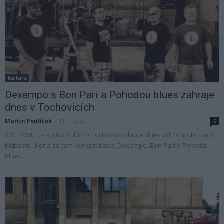
Kultura
Dexempo s Bon Pari a Pohodou blues zahraje
dnes v Tochovicích
Martin Poulíček
-
11. 7. 2020
0
TOCHOVICE – Kulturní dům v Tochovicích bude dnes od 18 hodin patřit
bigbeatu. Koná se tam koncert kapel Dexempo, Bon Pari a Pohoda
Blues....