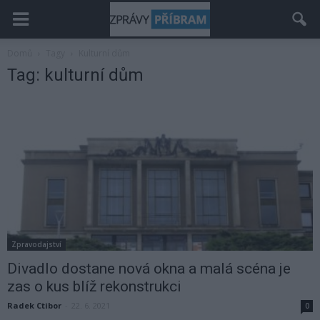
Domů
Tagy
Kulturní dům
Tag: kulturní dům
Zpravodajství
Divadlo dostane nová okna a malá scéna je
zas o kus blíž rekonstrukci
Radek Ctibor
-
22. 6. 2021
0