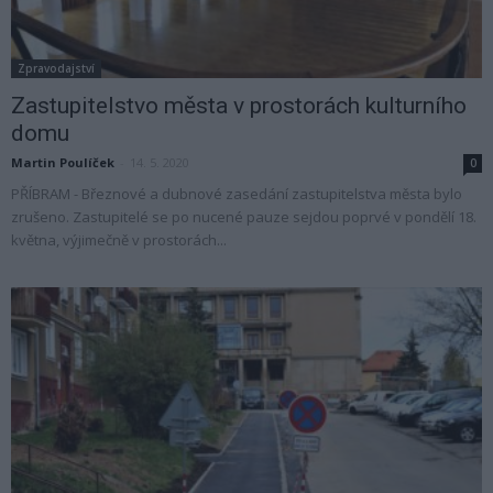
Zpravodajství
Zastupitelstvo města v prostorách kulturního
domu
Martin Poulíček
-
14. 5. 2020
0
PŘÍBRAM - Březnové a dubnové zasedání zastupitelstva města bylo
zrušeno. Zastupitelé se po nucené pauze sejdou poprvé v pondělí 18.
května, výjimečně v prostorách...