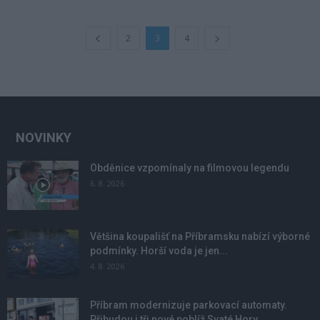
2
3
4
NOVINKY
Obděnice vzpomínaly na filmovou legendu
6. 8. 2026
Většina koupališť na Příbramsku nabízí výborné
podmínky. Horší voda je jen...
4. 8. 2026
Příbram modernizuje parkovací automaty.
Přibudou i tři nové poblíž Svaté Hory