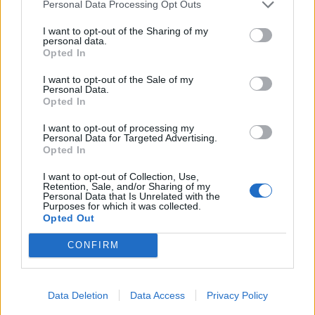
Personal Data Processing Opt Outs
I want to opt-out of the Sharing of my
personal data.
Opted In
I want to opt-out of the Sale of my
Personal Data.
Opted In
I want to opt-out of processing my
Personal Data for Targeted Advertising.
Zpravodajství
Opted In
Stavba parkovacích míst u gymnázia se
I want to opt-out of Collection, Use,
o několik týdnů prodlouží
Retention, Sale, and/or Sharing of my
Personal Data that Is Unrelated with the
Martin Poulíček
-
21. 8. 2019
0
Purposes for which it was collected.
Opted Out
PŘÍBRAM - Stavební práce na nových i úpravě současných parkovacích
místech v ulici Legionářů mezi kulturním domem a gymnáziem se o
CONFIRM
několik týdnů prodlouží....
Data Deletion
Data Access
Privacy Policy