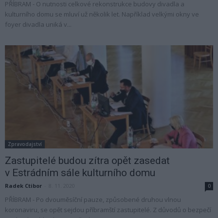
PŘÍBRAM - O nutnosti celkové rekonstrukce budovy divadla a
kulturního domu se mluví už několik let. Například velkými okny ve
foyer divadla uniká v...
Zpravodajství
Zastupitelé budou zítra opět zasedat
v Estrádním sále kulturního domu
Radek Ctibor
-
8. 11. 2020
0
PŘÍBRAM - Po dvouměsíční pauze, způsobené druhou vlnou
koronaviru, se opět sejdou příbramští zastupitelé. Z důvodů o bezpečí