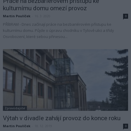
Práce na bezbariérovém přístupu ke
kulturnímu domu omezí provoz
Martin Poulíček
-
16. 3. 2020
0
PŘÍBRAM - Dnes začínají práce na bezbariérovém přístupu ke
kulturnímu domu. Půjde o úpravu chodníku v Tylově ulici a třídy
Osvobození, které sebou přinesou...
Zpravodajství
Výtah v divadle zahájí provoz do konce roku
Martin Poulíček
-
18. 12. 2019
0