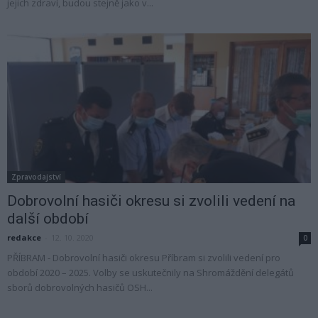
jejich zdraví, budou stejně jako v...
Zpravodajství
Dobrovolní hasiči okresu si zvolili vedení na
další období
redakce
-
12. 10. 2020
0
PŘÍBRAM - Dobrovolní hasiči okresu Příbram si zvolili vedení pro
období 2020 – 2025. Volby se uskutečnily na Shromáždění delegátů
sborů dobrovolných hasičů OSH...