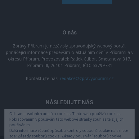
O nás
Zprávy Příbram je nezávislý zpravodajský webový portál,
přinášející informace především o aktuálním dění v Příbrami a v
okresu Příbram. Provozovatel: Radek Ctibor, Smetanova 317,
Příbram III, 26101 Příbram, IČO: 63799731
Kontaktujte nás:
redakce@zpravypribram.cz
NÁSLEDUJTE NÁS
Ochrana osobních údajů a cookies: Tento web používá cookies.
Pokračováním v používání této webové stránky souhlasíte s jejich
používáním.
Další informace včetně způsobu kontroly souborů cookie naleznete
zde: Zásady souborů cookie.
Zásady používání souborů cookie