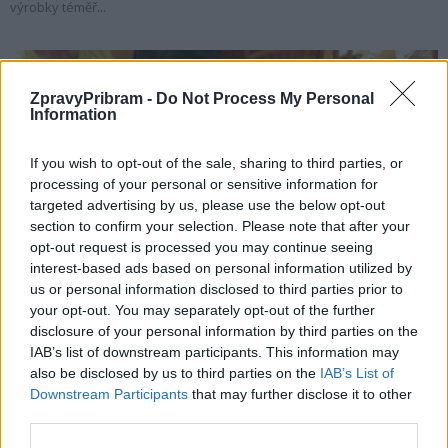
výrobky téměř...
ZpravyPribram -
Do Not Process My Personal
Information
If you wish to opt-out of the sale, sharing to third parties, or
processing of your personal or sensitive information for
targeted advertising by us, please use the below opt-out
section to confirm your selection. Please note that after your
opt-out request is processed you may continue seeing
Zpravodajství
interest-based ads based on personal information utilized by
O víkendu bude Příbram tradičně patřit nožům
us or personal information disclosed to third parties prior to
a chladným zbraním
your opt-out. You may separately opt-out of the further
disclosure of your personal information by third parties on the
Martin Poulíček
-
5. 9. 2019
0
IAB’s list of downstream participants. This information may
PŘÍBRAM - O víkendu se v kulturním domě a jeho okolí koná tradiční
also be disclosed by us to third parties on the
IAB’s List of
výstava nožů a chladných zbraní Nože 2019. Nabídne široký sortiment
Downstream Participants
that may further disclose it to other
více...
third parties.