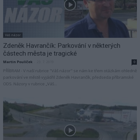
Váš názor
Zdeněk Havrančík: Parkování v některých
částech města je tragické
Martin Poulíček
-
23. 7. 2019
0
PŘÍBRAM - V naší rubrice "Váš názor" se nám ke třem otázkám ohledně
parkování ve městě vyjádřil Zdeněk Havrančík, předseda příbramské
ODS. Názory v rubrice „Váš...