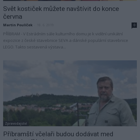
Svět kostiček můžete navštívit do konce
června
Martin Poulíček
-
18. 6. 2019
0
PŘÍBRAM - V Estrádním sále kulturního domu je k vidění unikátní
expozice z české stavebnice SEVA a dánské populární stavebnice
LEGO. Takto sestavená výstava...
Zpravodajství
Příbramští včelaři budou dodávat med