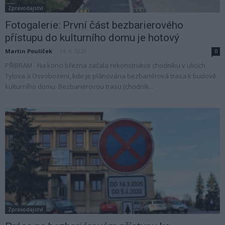
Zpravodajství
Fotogalerie: První část bezbarierového
přístupu do kulturního domu je hotový
Martin Poulíček
-
14. 4. 2020
0
PŘÍBRAM - Na konci března začala rekonstrukce chodníku v ulicích
Tylova a Osvobození, kde je plánována bezbariérová trasa k budově
kulturního domu. Bezbariérovou trasu (chodník...
Zpravodajství