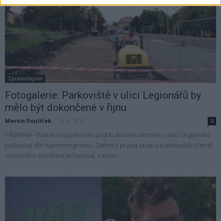
Zpravodajství
Fotogalerie: Parkoviště v ulici Legionářů by
mělo být dokončené v řijnu
Martin Poulíček
-
14. 8. 2019
0
PŘÍBRAM - Práce na parkovišti pod Kulturním domem v ulici Legionářů
pokračují dle harmonogramu. Zatímco pravá strana parkoviště včetně
veřejného osvětlení je hotová, začalo...