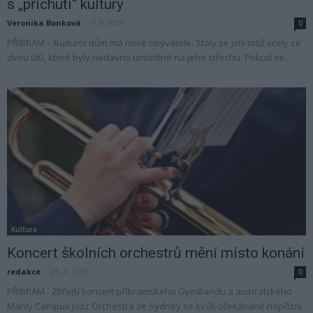
s „příchutí“ kultury
Veronika Bonková
-
7. 6. 2019
0
PŘÍBRAM – Kulturní dům má nové obyvatele. Staly se jimi totiž včely ze
dvou úlů, které byly nedávno umístěné na jeho střechu. Pokud se...
Kultura
Koncert školních orchestrů mění místo konání
redakce
-
26. 4. 2019
0
PŘÍBRAM - Zítřejší koncert příbramského GymBandu a australského
Manly Campus Jazz Orchestra ze Sydney se kvůli očekávané nepřízni