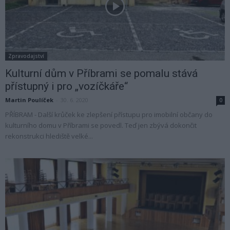
Zpravodajství
Kulturní dům v Příbrami se pomalu stává
přístupný i pro „vozíčkáře“
Martin Poulíček
-
30. 6. 2020
0
PŘÍBRAM - Další krůček ke zlepšení přístupu pro imobilní občany do
kulturního domu v Příbrami se povedl. Teď jen zbývá dokončit
rekonstrukci hlediště velké...