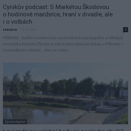
Cynikův podcast: S Markétou Škodovou
o hodinové manželce, hraní v divadle, ale
i o volbách
redakce
-
13. 9. 2022
0
PŘÍBRAM - Dalším hostem byla vysokoškolská pedagožka a někdejší
novinářka Markéta Škodová, která letos také kandiduje v Příbrami v
komunálních volbách... Více ve videu.
Zpravodajství