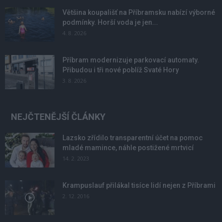
Většina koupališť na Příbramsku nabízí výborné
podmínky. Horší voda je jen...
4. 8. 2026
Příbram modernizuje parkovací automaty.
Přibudou i tři nové poblíž Svaté Hory
3. 8. 2026
NEJČTENĚJŠÍ ČLÁNKY
Lazsko zřídilo transparentní účet na pomoc
mladé mamince, náhle postižené mrtvicí
14. 2. 2023
Krampuslauf přilákal tisíce lidí nejen z Příbrami
2. 12. 2016