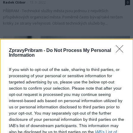
Radek Ctibor
-
13. 9. 2022
0
PŘÍBRAM - Technické služby města jsou jednou z největších
příspěvkových organizací města. Poměrně často bývají také terčem
kritiky ze strany veřejnosti. Oblasti technických služeb by...
ZpravyPribram -
Do Not Process My Personal
Information
If you wish to opt-out of the sale, sharing to third parties, or
processing of your personal or sensitive information for
targeted advertising by us, please use the below opt-out
section to confirm your selection. Please note that after your
opt-out request is processed you may continue seeing
Váš názor
interest-based ads based on personal information utilized by
Antonín Schejbal: Dostupnost bydlení by měla
us or personal information disclosed to third parties prior to
být priorita každého komunálního politika
your opt-out. You may separately opt-out of the further
disclosure of your personal information by third parties on the
redakce
-
8. 9. 2022
0
IAB’s list of downstream participants. This information may
Názory v rubrice „Váš názor“ se nemusí shodovat s názory redakce.
also be disclosed by us to third parties on the
IAB’s List of