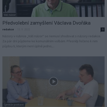
Váš názor
Předvolební zamyšlení Václava Dvořáka
redakce
-
15. 9. 2022
0
Názory v rubrice „Váš názor“ se nemusí shodovat s názory redakce.
Za pár dní půjdeme ke komunálním volbám. Přesněji řečeno k nim
půjdou ti, kterým není úplně jedno,...
Cynikův podcast