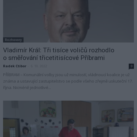
Rozhovory
Vladimír Král: Tři tisíce voličů rozhodlo
o směřování třicetitisícové Příbrami
Radek Ctibor
-
6. 10. 2022
0
PŘÍBRAM – Komunální volby jsou už minulostí, vládnoucí koalice je už
známa a ustavující zastupitelstvo se podle všeho zřejmě uskuteční 17.
října. Nicméně jednotlivé...