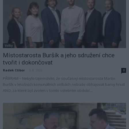
Volby
Místostarosta Buršík a jeho sdružení chce
tvořit i dokončovat
Radek Ctibor
-
5. 8. 2022
0
PŘÍBRAM – Nebylo tajemstvím, že současný místostarosta Martin
Buršík v letošních komunálních volbách nebude obhajovat barvy hnutí
ANO, za které byl zvolen v tomto volebním období....