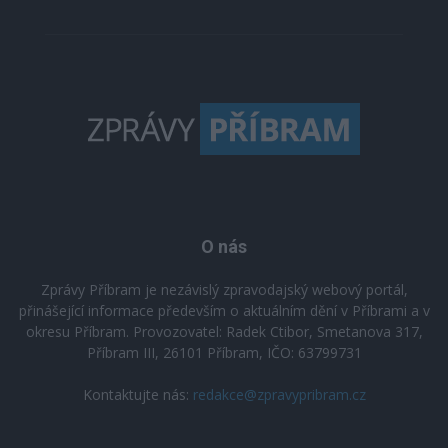
O nás
Zprávy Příbram je nezávislý zpravodajský webový portál,
přinášející informace především o aktuálním dění v Příbrami a v
okresu Příbram. Provozovatel: Radek Ctibor, Smetanova 317,
Příbram III, 26101 Příbram, IČO: 63799731
Kontaktujte nás:
redakce@zpravypribram.cz