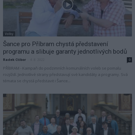
Volby
Šance pro Příbram chystá představení
programu a slibuje garanty jednotlivých bodů
Radek Ctibor
-
4. 8. 2022
0
PŘÍBRAM - Kampaň do podzimních komunálních voleb se pomalu
rozjíždí. Jednotlivé strany představují své kandidáty a programy. Svá
témata se chystá představit i Šance...