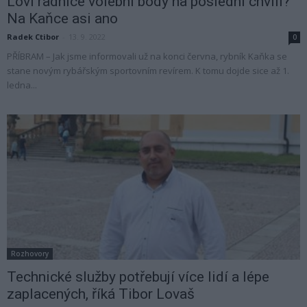
Loví radnice volební body na poslední chvíli?
Na Kaňce asi ano
Radek Ctibor
-
13. 9. 2022
0
PŘÍBRAM – Jak jsme informovali už na konci června, rybník Kaňka se
stane novým rybářským sportovním revírem. K tomu dojde sice až 1.
ledna...
Rozhovory
Technické služby potřebují více lidí a lépe
zaplacených, říká Tibor Lovaš