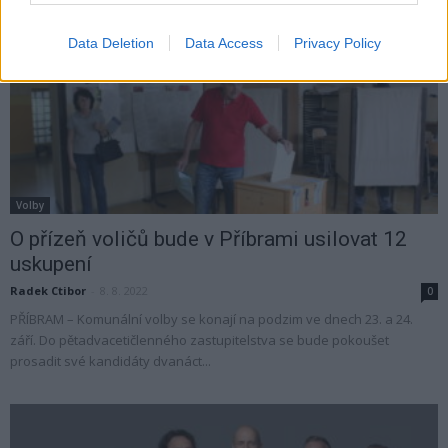
Data Deletion
Data Access
Privacy Policy
Volby
O přízeň voličů bude v Příbrami usilovat 12
uskupení
Radek Ctibor
-
8. 8. 2022
0
PŘÍBRAM – Komunální volby se konají na podzim ve dnech 23. a 24.
září. Do pětadvacetičlenného zastupitelstva se bude pokoušet
prosadit své kandidáty dvanáct...