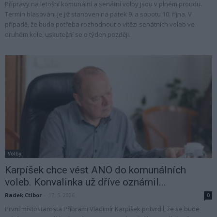
Přípravy na letošní komunální a senátní volby jsou v plném proudu.
Termín hlasování je již stanoven na pátek 9. a sobotu 10. října. V
případě, že bude potřeba rozhodnout o vítězi senátních voleb ve
druhém kole, uskuteční se o týden později.
Volby
Karpíšek chce vést ANO do komunálních
voleb. Konvalinka už dříve oznámil...
Radek Ctibor
-
17. 5. 2026
0
První místostarosta Příbrami Vladimír Karpíšek potvrdil, že se bude