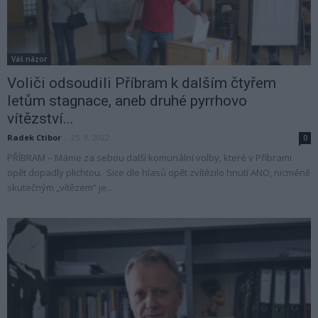
Váš názor
Voliči odsoudili Příbram k dalším čtyřem
letům stagnace, aneb druhé pyrrhovo
vítězství...
Radek Ctibor
-
25. 9. 2022
0
PŘÍBRAM – Máme za sebou další komunální volby, které v Příbrami
opět dopadly plichtou. Sice dle hlasů opět zvítězilo hnutí ANO, nicméně
skutečným „vítězem“ je...