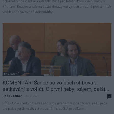
ucházet o pozici lídra hnutí ANO 2011 pro letošní komunální volby v
Příbrami. Reagoval tak na časté dotazy veřejnosti ohledně podzimních
voleb i připravované kandidátky.
Komentář
KOMENTÁŘ: Šance po volbách slibovala
setkávání s voliči. O první nebyl zájem, další...
Radek Ctibor
-
24. 2. 2023
0
PŘÍBRAM – Před volbami se to sliby jen hemží, po rozdání hlasů je to
ale pak s jejich realizací o poznání slabší. A je celkem...