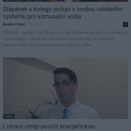
Štěpánek s kolegy usiluje o změnu volebního
systému pro komunální volby
Radek Ctibor
-
7. 7. 2022
0
PŘÍBRAM - Senátor za Příbramsko Petr Štěpánek společně s některými
svými kolegy v Senátu by rád docílil spravedlivého rozdělování
preferenčních hlasů v komunálních volbách... Více...
Volby
Lidovci chtějí posílit energetickou