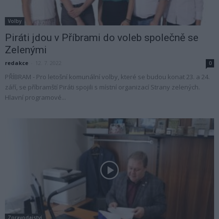
Volby
Piráti jdou v Příbrami do voleb společně se
Zelenými
redakce
-
12. 7. 2022
0
PŘÍBRAM - Pro letošní komunální volby, které se budou konat 23. a 24.
září, se příbramští Piráti spojili s místní organizací Strany zelených.
Hlavní programové...
Zpravodajství