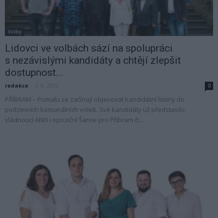
Volby
Lidovci ve volbách sází na spolupráci
s nezávislými kandidáty a chtějí zlepšit
dostupnost...
redakce
-
3. 8. 2022
0
PŘÍBRAM – Pomalu se začínají objevovat kandidátní listiny do
podzimních komunálních voleb. Své kandidáty už představilo
vládnoucí ANO i opoziční Šance pro Příbram či...