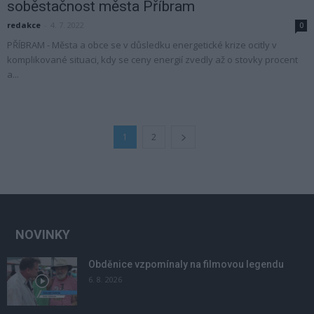
soběstačnost města Příbram
redakce
-
4. 7. 2022
0
PŘÍBRAM - Města a obce se v důsledku energetické krize ocitly v
komplikované situaci, kdy se ceny energií zvedly až o stovky procent
a...
1
2
NOVINKY
Obděnice vzpomínaly na filmovou legendu
6. 8. 2026