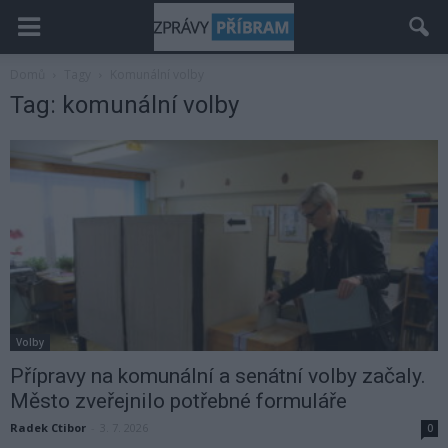
Domů
Tagy
Komunální volby
Tag: komunální volby
Volby
Přípravy na komunální a senátní volby začaly.
Město zveřejnilo potřebné formuláře
Radek Ctibor
-
3. 7. 2026
0