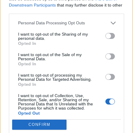
PŘÍBRAM - Hlavní témata letošních komunálních voleb budou u všech
Downstream Participants
that may further disclose it to other
politických stran a hnutí kandidujících do...
third parties.
Personal Data Processing Opt Outs
I want to opt-out of the Sharing of my
personal data.
Opted In
I want to opt-out of the Sale of my
Personal Data.
Opted In
I want to opt-out of processing my
Personal Data for Targeted Advertising.
Volby
Opted In
Podívejte se, kdo kandiduje v Příbrami
I want to opt-out of Collection, Use,
Retention, Sale, and/or Sharing of my
redakce
-
12. 8. 2022
0
Personal Data that Is Unrelated with the
Purposes for which it was collected.
PŘÍBRAM – Koncem září, konkrétně o víkendu 23. a 24. září, se konají
Opted Out
komunální volby. Český statistický úřad už zveřejnil všechny
kandidátky. V Příbrami se...
CONFIRM