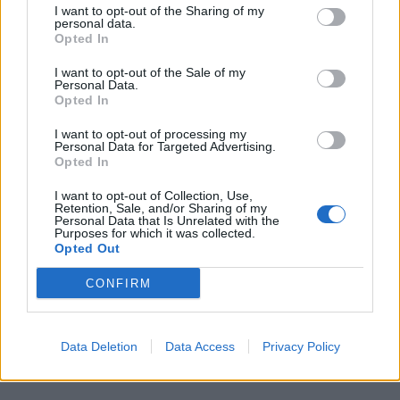
Karpíšek chce vést ANO do komunálních
I want to opt-out of the Sharing of my
personal data.
voleb. Konvalinka už dříve oznámil konec
Opted In
Volby
I want to opt-out of the Sale of my
Personal Data.
Z Příbramska se do Sněmovny dostal
Opted In
pouze Tomáš Helebrant z hnutí ANO
I want to opt-out of processing my
Volby
Personal Data for Targeted Advertising.
Opted In
I want to opt-out of Collection, Use,
Retention, Sale, and/or Sharing of my
Personal Data that Is Unrelated with the
Purposes for which it was collected.
Opted Out
CONFIRM
Data Deletion
Data Access
Privacy Policy