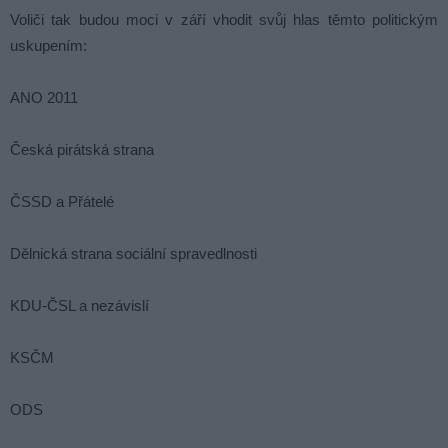
Voliči tak budou moci v září vhodit svůj hlas těmto politickým
uskupením:
ANO 2011
Česká pirátská strana
ČSSD a Přátelé
Dělnická strana sociální spravedlnosti
KDU-ČSL a nezávislí
KSČM
ODS