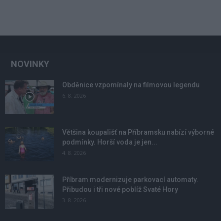
NOVINKY
Obděnice vzpomínaly na filmovou legendu
6. 8. 2026
Většina koupališť na Příbramsku nabízí výborné
podmínky. Horší voda je jen...
4. 8. 2026
Příbram modernizuje parkovací automaty.
Přibudou i tři nové poblíž Svaté Hory
3. 8. 2026