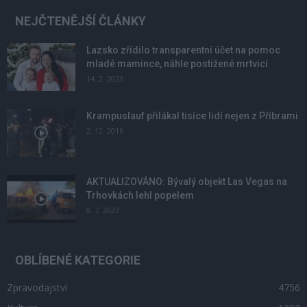
NEJČTENĚJŠÍ ČLÁNKY
Lazsko zřídilo transparentní účet na pomoc
mladé mamince, náhle postižené mrtvicí
14. 2. 2023
Krampuslauf přilákal tisíce lidí nejen z Příbrami
2. 12. 2016
AKTUALIZOVÁNO: Bývalý objekt Las Vegas na
Trhovkách lehl popelem
8. 7. 2023
OBLÍBENÉ KATEGORIE
Zpravodajství
4756