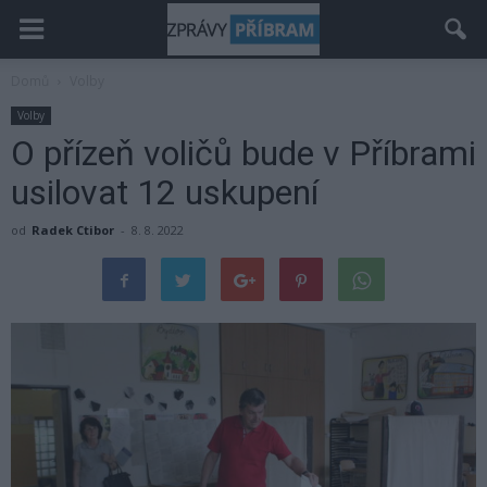
Domů
Volby
Volby
O přízeň voličů bude v Příbrami
usilovat 12 uskupení
od
Radek Ctibor
-
8. 8. 2022