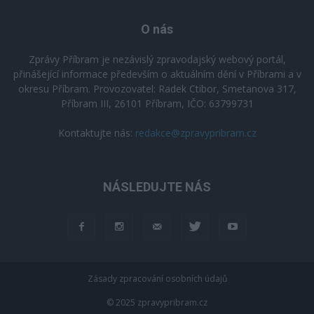
O nás
Zprávy Příbram je nezávislý zpravodajský webový portál,
přinášející informace především o aktuálním dění v Příbrami a v
okresu Příbram. Provozovatel: Radek Ctibor, Smetanova 317,
Příbram III, 26101 Příbram, IČO: 63799731
Kontaktujte nás:
redakce@zpravypribram.cz
NÁSLEDUJTE NÁS
Zásady zpracování osobních údajů
© 2025 zpravypribram.cz