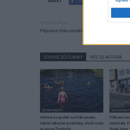
SDÍLET
Opted 
Facebook
Twitter
Předchozí článek
Přípravná třída pomáhá dětem i rodičům
SOUVISEJÍCÍ ČLÁNKY
VÍCE OD AUTORA
Zpravodajství
Zpravodajstv
Většina koupališť na Příbramsku
Příbram mo
nabízí výborné podmínky. Horší voda
automaty. Př
je jen na Živohošti
Svaté Hory