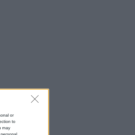
sonal or
ection to
ou may
 personal