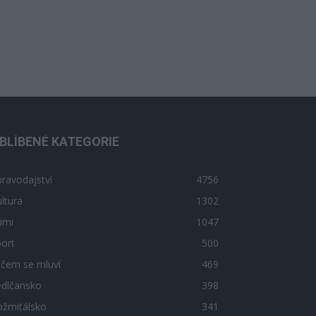
BLÍBENÉ KATEGORIE
ravodajství
4756
ltura
1302
imi
1047
ort
500
 čem se mluví
469
edlčansko
398
ožmitálsko
341