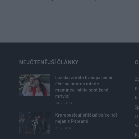
NEJČTENĚJŠÍ ČLÁNKY
O
Lazsko zřídilo transparentní
Zp
účet na pomoc mladé
Ku
mamince, náhle postižené
mrtvicí
Kr
14. 2. 2023
Sp
Krampuslauf přilákal tisíce lidí
O
nejen z Příbrami
S
2. 12. 2016
R