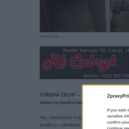
Ilustrační foto.
STŘEDNÍ ČECHY – Majitelé rodinných domů 
ZpravyPri
dotaci na výměnu kotlů v rodinných domech
If you wish 
sensitive in
Aby Středočeský kraj vyšel maximálně vstříc 
confirm you
problémy s předfinancováním výměny tepelného
continue se