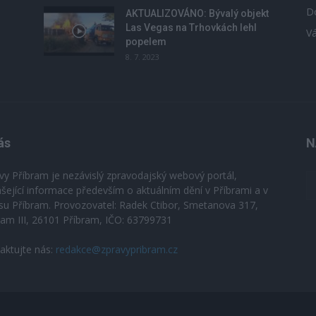
D
u
AKTUALIZOVÁNO: Bývalý objekt
Las Vegas na Trhovkách lehl
V
popelem
8. 7. 2023
ás
N
vy Příbram je nezávislý zpravodajský webový portál,
ášející informace především o aktuálním dění v Příbrami a v
su Příbram. Provozovatel: Radek Ctibor, Smetanova 317,
ram III, 26101 Příbram, IČO: 63799731
aktujte nás:
redakce@zpravypribram.cz