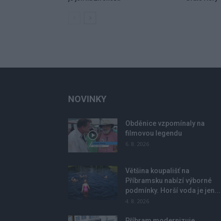
NOVINKY
Obděnice vzpomínaly na
filmovou legendu
6. 8. 2026
Většina koupališť na
Příbramsku nabízí výborné
podmínky. Horší voda je jen...
4. 8. 2026
Příbram modernizuje