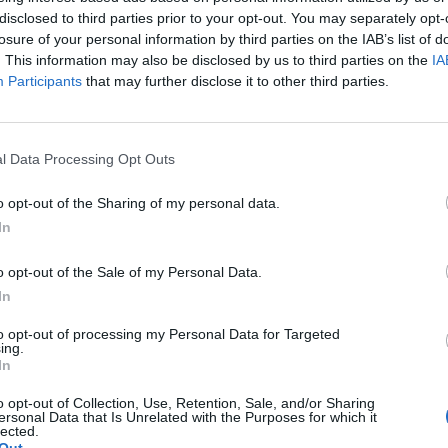
ravotně postiženým bez ohledu na věk, získat na realizaci
disclosed to third parties prior to your opt-out. You may separately opt-
losure of your personal information by third parties on the IAB’s list of
. This information may also be disclosed by us to third parties on the
IA
Participants
that may further disclose it to other third parties.
h plateb těmto skupinám občanů usnadnit výměnu kotle, ke
 pokyny, jak žádat o zálohovou platbu jsou uvedeny na
ch dotací. V případě jakýchkoli dotazů se obracejte na
l Data Processing Opt Outs
ím bezplatného telefonního čísla 800 440 430 nebo na e-
o opt-out of the Sharing of my personal data.
In
o opt-out of the Sale of my Personal Data.
In
to opt-out of processing my Personal Data for Targeted
ing.
d
mladí
peníze
platba
předfinancování
In
o opt-out of Collection, Use, Retention, Sale, and/or Sharing
ersonal Data that Is Unrelated with the Purposes for which it
lected.