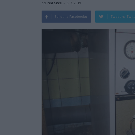
od
redakce
-
6. 7. 2019
Sdílet na Facebooku
Tweet na Twit