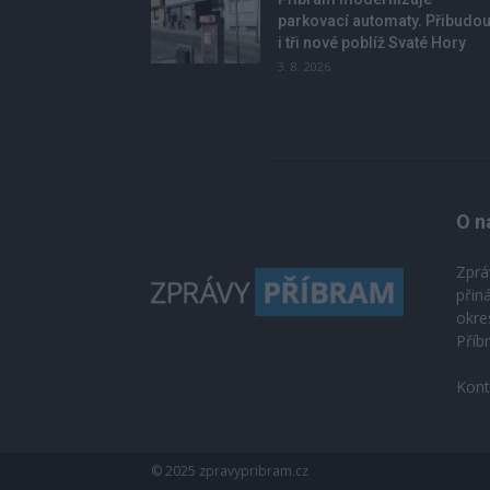
parkovací automaty. Přibudo
i tři nové poblíž Svaté Hory
3. 8. 2026
O n
Zprá
přin
okre
Příb
Kont
© 2025 zpravypribram.cz