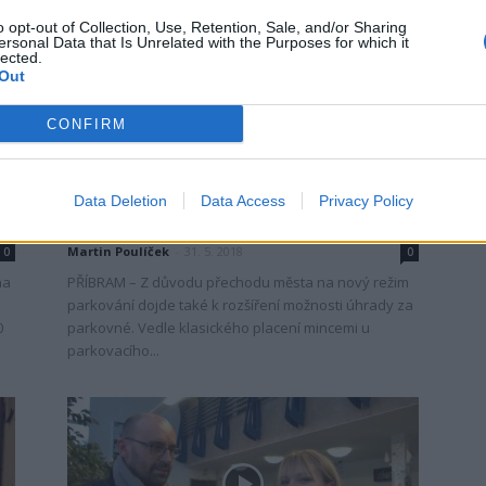
o opt-out of Collection, Use, Retention, Sale, and/or Sharing
ersonal Data that Is Unrelated with the Purposes for which it
lected.
Out
CONFIRM
Zpravodajství
ch
Parkování bude možné od zítřka
Data Deletion
Data Access
Privacy Policy
zaplatit bezhotovostně
Martin Poulíček
-
31. 5. 2018
0
0
na
PŘÍBRAM – Z důvodu přechodu města na nový režim
parkování dojde také k rozšíření možnosti úhrady za
0
parkovné. Vedle klasického placení mincemi u
parkovacího...