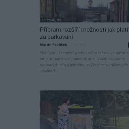
Zpravodajství
Příbram rozšíří možnosti jak plati
za parkování
Martin Poulíček
-
16. 5. 2018
PŘÍBRAM – O změně parkovacího režimu ve městě 
toho už namluvilo poměrně dost. Vedle zavedení
barevných zón a mírnému zvýšení cen v některých
lokalitách...