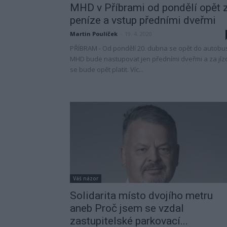
MHD v Příbrami od pondělí opět 
peníze a vstup předními dveřmi
Martin Poulíček
-
19. 4. 2020
PŘÍBRAM - Od pondělí 20. dubna se opět do autobu
MHD bude nastupovat jen předními dveřmi a za jíz
se bude opět platit. Víc...
Váš názor
Solidarita místo dvojího metru
aneb Proč jsem se vzdal
zastupitelské parkovací...