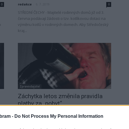
redakce
-
6. 7. 2019
0
0
STŘEDNÍ ČECHY - Majitelé rodinných domů již od 3.
června podávají žádosti o tzv. kotlíkovou dotaci na
h
výměnu kotlů v rodinných domech. Aby Středočeský
kraj...
Zpravodajství
Záchytka letos změnila pravidla
platby za „pobyt“
Veronika Bonková
-
25. 1. 2019
0
0
bram -
Do Not Process My Personal Information
e
PŘÍBRAM - Příbram patří mezi jedno z mála měst,
ích
které provozuje záchytnou stanici. Tato služba je od