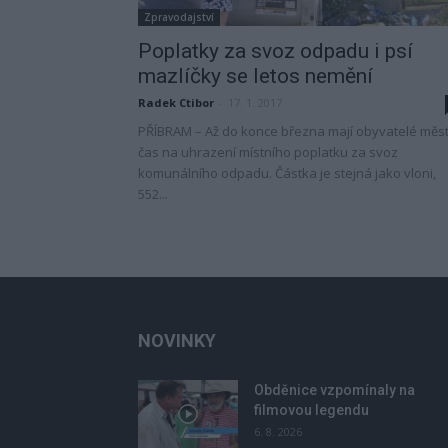
Zpravodajství
Poplatky za svoz odpadu i psí
mazlíčky se letos nemění
Radek Ctibor
-
17. 1. 2017
PŘÍBRAM – Až do konce března mají obyvatelé měs
čas na uhrazení místního poplatku za svoz
komunálního odpadu. Částka je stejná jako vloni,
552...
NOVINKY
Obděnice vzpomínaly na
filmovou legendu
6. 8. 2026