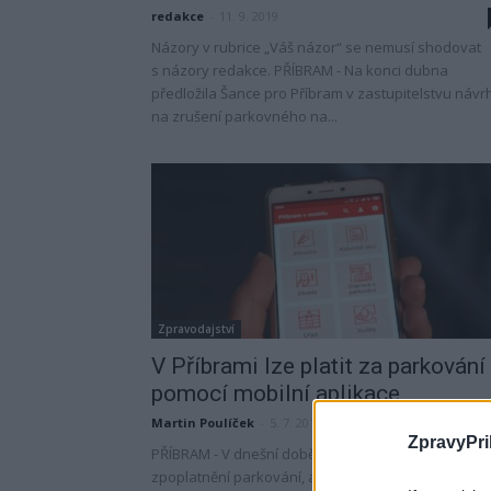
redakce
-
11. 9. 2019
Názory v rubrice „Váš názor“ se nemusí shodovat
s názory redakce. PŘÍBRAM - Na konci dubna
předložila Šance pro Příbram v zastupitelstvu návr
na zrušení parkovného na...
Zpravodajství
V Příbrami lze platit za parkování
pomocí mobilní aplikace
Martin Poulíček
-
5. 7. 2019
ZpravyPri
PŘÍBRAM - V dnešní době většina měst přistupuje k
zpoplatnění parkování, a tudíž k instalaci parkovac