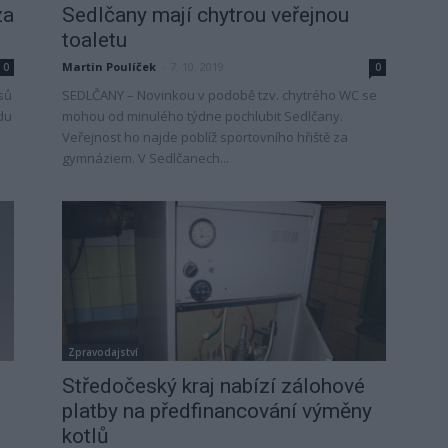
za
Sedlčany mají chytrou veřejnou
toaletu
Martin Poulíček
-
7. 10. 2019
0
0
sů
SEDLČANY – Novinkou v podobě tzv. chytrého WC se
du
mohou od minulého týdne pochlubit Sedlčany.
Veřejnost ho najde poblíž sportovního hřiště za
gymnáziem. V Sedlčanech...
Zpravodajství
Středočeský kraj nabízí zálohové
platby na předfinancování výměny
kotlů