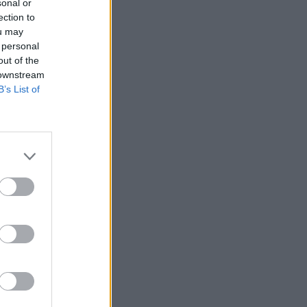
sonal or
ection to
ou may
 personal
out of the
 downstream
B’s List of