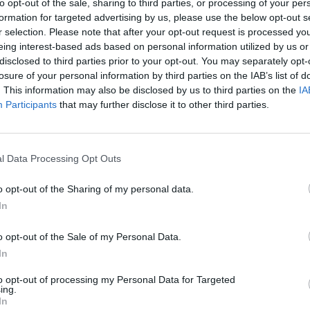
to opt-out of the sale, sharing to third parties, or processing of your per
března 2016 provozována Centrem sociálních a
formation for targeted advertising by us, please use the below opt-out s
zdravotních...
r selection. Please note that after your opt-out request is processed y
eing interest-based ads based on personal information utilized by us or
disclosed to third parties prior to your opt-out. You may separately opt-
losure of your personal information by third parties on the IAB’s list of
. This information may also be disclosed by us to third parties on the
IA
Participants
that may further disclose it to other third parties.
O čem se mluví
l Data Processing Opt Outs
e
Od pondělka mají fungovat nové
o opt-out of the Sharing of my personal data.
parkovací automaty, realita je jiná
In
Martin Poulíček
-
19. 12. 2018
0
0
oku
PŘÍBRAM - Vedení města dalo svým občanům
o opt-out of the Sale of my Personal Data.
předvánoční "dárek" v podobě šesti nových
In
V
parkovacích automatů v centru a tím zpoplatnění
parkování v této lokalitě....
to opt-out of processing my Personal Data for Targeted
ing.
In