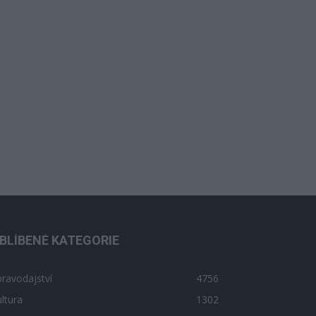
BLÍBENÉ KATEGORIE
ravodajství
4756
ltura
1302