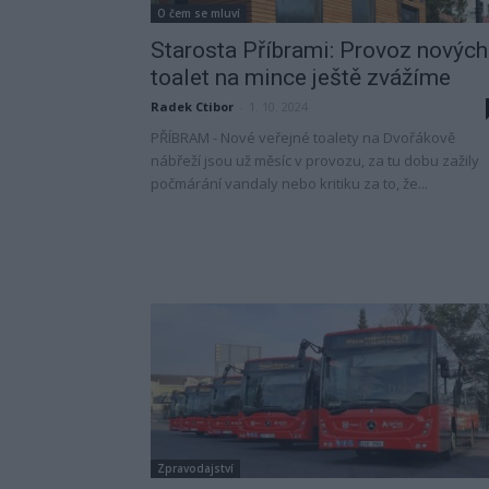
O čem se mluví
Starosta Příbrami: Provoz nových
toalet na mince ještě zvážíme
Radek Ctibor
-
1. 10. 2024
PŘÍBRAM - Nové veřejné toalety na Dvořákově
nábřeží jsou už měsíc v provozu, za tu dobu zažily
počmárání vandaly nebo kritiku za to, že...
Zpravodajství