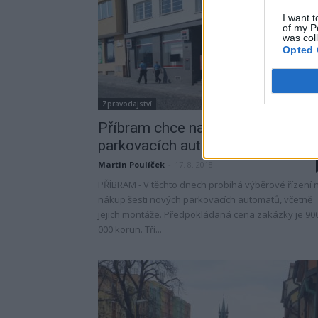
I want t
of my P
was col
Opted 
Zpravodajství
Příbram chce nakoupit šest nový
parkovacích automatů
Martin Poulíček
-
17. 8. 2018
PŘÍBRAM - V těchto dnech probíhá výběrové řízení 
nákup šesti nových parkovacích automatů, včetně
jejich montáže. Předpokládaná cena zakázky je 90
000 korun. Tři...