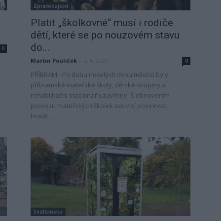
Zpravodajství
Platit „školkovné“ musí i rodiče
dětí, které se po nouzovém stavu
do...
0
Martin Poulíček
-
2. 6. 2020
0
PŘÍBRAM - Po dobu necelých dvou měsíců byly
příbramské mateřské školy, dětské skupiny a
rehabilitační stacionář uzavřeny. S obnovením
provozu mateřských školek souvisí povinnost
hradit...
Sedlčansko