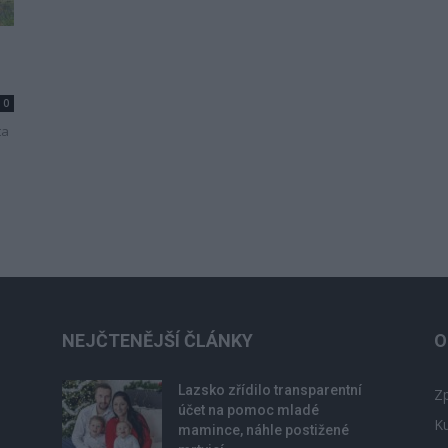
0
ta
NEJČTENĚJŠÍ ČLÁNKY
O
Lazsko zřídilo transparentní
Zp
účet na pomoc mladé
Ku
mamince, náhle postižené