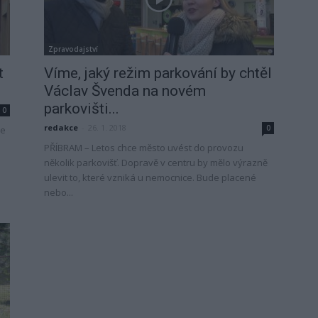
Zpravodajství
t
Víme, jaký režim parkování by chtěl
Václav Švenda na novém
parkovišti...
0
redakce
-
26. 1. 2018
0
se
PŘÍBRAM – Letos chce město uvést do provozu
několik parkovišť. Dopravě v centru by mělo výrazně
ulevit to, které vzniká u nemocnice. Bude placené
nebo...