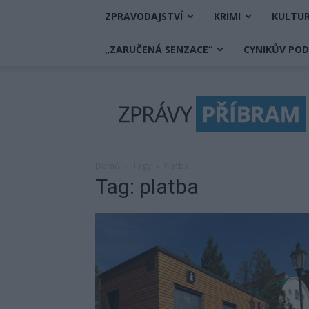
ZPRAVODAJSTVÍ
KRIMI
KULTU
„ZARUČENÁ SENZACE“
CYNIKŮV PO
Zprávy
Příbram
Domů
Tagy
Platba
Tag: platba