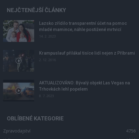
NEJČTENĚJŠÍ ČLÁNKY
Lazsko zřídilo transparentní účet na pomoc
mladé mamince, náhle postižené mrtvicí
14. 2. 2023
Krampuslauf přilákal tisíce lidí nejen z Příbrami
2. 12. 2016
AKTUALIZOVÁNO: Bývalý objekt Las Vegas na
Trhovkách lehl popelem
8. 7. 2023
OBLÍBENÉ KATEGORIE
Zpravodajství
4756