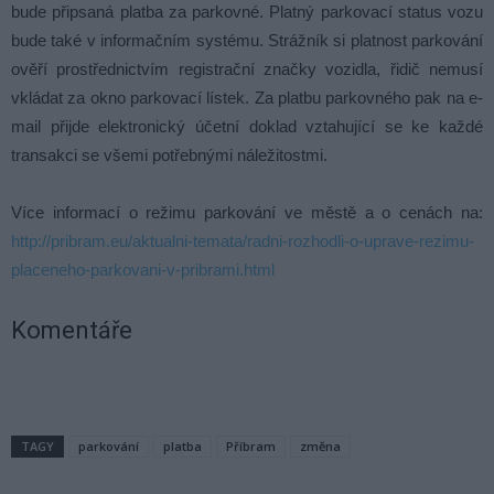
bude připsaná platba za parkovné. Platný parkovací status vozu
bude také v informačním systému. Strážník si platnost parkování
ověří prostřednictvím registrační značky vozidla, řidič nemusí
vkládat za okno parkovací lístek. Za platbu parkovného pak na e-
mail přijde elektronický účetní doklad vztahující se ke každé
transakci se všemi potřebnými náležitostmi.
Více informací o režimu parkování ve městě a o cenách na:
http://pribram.eu/aktualni-temata/radni-rozhodli-o-uprave-rezimu-
placeneho-parkovani-v-pribrami.html
Komentáře
TAGY
parkování
platba
Příbram
změna