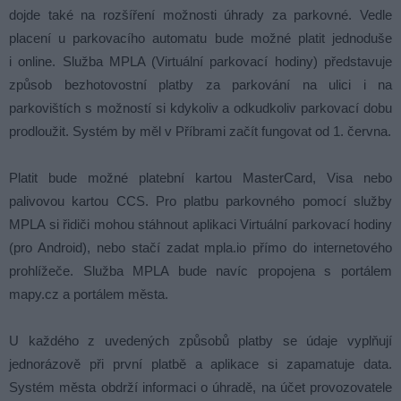
dojde také na rozšíření možnosti úhrady za parkovné. Vedle
placení u parkovacího automatu bude možné platit jednoduše
i online. Služba MPLA (Virtuální parkovací hodiny) představuje
způsob bezhotovostní platby za parkování na ulici i na
parkovištích s možností si kdykoliv a odkudkoliv parkovací dobu
prodloužit. Systém by měl v Příbrami začít fungovat od 1. června.
Platit bude možné platební kartou MasterCard, Visa nebo
palivovou kartou CCS. Pro platbu parkovného pomocí služby
MPLA si řidiči mohou stáhnout aplikaci Virtuální parkovací hodiny
(pro Android), nebo stačí zadat mpla.io přímo do internetového
prohlížeče. Služba MPLA bude navíc propojena s portálem
mapy.cz a portálem města.
U každého z uvedených způsobů platby se údaje vyplňují
jednorázově při první platbě a aplikace si zapamatuje data.
Systém města obdrží informaci o úhradě, na účet provozovatele