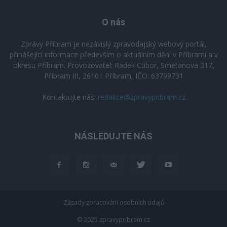
O nás
Zprávy Příbram je nezávislý zpravodajský webový portál,
přinášející informace především o aktuálním dění v Příbrami a v
okresu Příbram. Provozovatel: Radek Ctibor, Smetanova 317,
Příbram III, 26101 Příbram, IČO: 63799731
Kontaktujte nás:
redakce@zpravypribram.cz
NÁSLEDUJTE NÁS
Zásady zpracování osobních údajů
© 2025 zpravypribram.cz