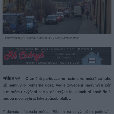
S parkováním je v Příbrami problém už i v okrajových částech.
PŘÍBRAM – O změně parkovacího režimu ve městě se toho
už namluvilo poměrně dost. Vedle zavedení barevných zón
a mírnému zvýšení cen v některých lokalitách si nově řidiči
budou moci vybrat také způsob platby.
Z důvodu přechodu města Příbram na nový režim parkování