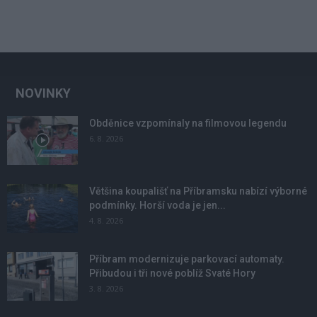
NOVINKY
Obděnice vzpomínaly na filmovou legendu
6. 8. 2026
Většina koupališť na Příbramsku nabízí výborné
podmínky. Horší voda je jen...
4. 8. 2026
Příbram modernizuje parkovací automaty.
Přibudou i tři nové poblíž Svaté Hory
3. 8. 2026