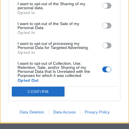
Příbram modernizuje parkovací automaty.
I want to opt-out of the Sharing of my
personal data.
Přibudou i tři nové poblíž Svaté Hory
Opted In
Zpravodajství
I want to opt-out of the Sale of my
Personal Data.
Středočeský kraj upravil pravidla soutěže.
Opted In
Obce nově získají body i za předcházení
vzniku odpadu
I want to opt-out of processing my
Zpravodajství
Personal Data for Targeted Advertising.
Opted In
I want to opt-out of Collection, Use,
Retention, Sale, and/or Sharing of my
Personal Data that Is Unrelated with the
Purposes for which it was collected.
Opted Out
CONFIRM
Data Deletion
Data Access
Privacy Policy