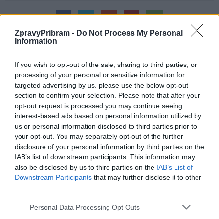
ZpravyPribram -
Do Not Process My Personal
Information
If you wish to opt-out of the sale, sharing to third parties, or
processing of your personal or sensitive information for
Předchozí článek
Následující článek
targeted advertising by us, please use the below opt-out
Příbramští volejbalisté jsou
Sen hráčů a fanoušků 1.FK
section to confirm your selection. Please note that after your
nejlepší mládežnický oddíl ČR
Příbram se stal skutečností
opt-out request is processed you may continue seeing
interest-based ads based on personal information utilized by
us or personal information disclosed to third parties prior to
your opt-out. You may separately opt-out of the further
SOUVISEJÍCÍ ČLÁNKY
disclosure of your personal information by third parties on the
VÍCE OD AUTORA
IAB’s list of downstream participants. This information may
also be disclosed by us to third parties on the
IAB’s List of
Většina koupališť na Příbramsku nabízí
Downstream Participants
that may further disclose it to other
výborné podmínky. Horší voda je jen na
third parties.
Živohošti
Zpravodajství
Personal Data Processing Opt Outs