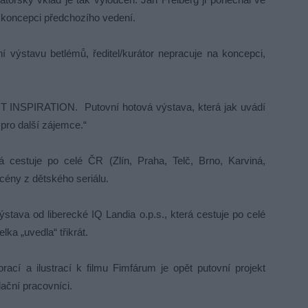
koncepci předchozího vedení.
výstavu betlémů, ředitel/kurátor nepracuje na koncepci,
T INSPIRATION. Putovní hotová výstava, která jak uvádí
 pro další zájemce.“
 cestuje po celé ČR (Zlín, Praha, Telč, Brno, Karviná,
scény z dětského seriálu.
stava od liberecké IQ Landia o.p.s., která cestuje po celé
lka „uvedla“ třikrát.
rací a ilustrací k filmu Fimfárum je opět putovní projekt
ační pracovníci.