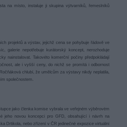
a na místo, instaluje ji skupina výtvarníků, řemeslníků
ch projektů a výstav, jejichž cena se pohybuje řádově ve
c, galerie nepotřebuje kurátorský koncept, nerozhoduje
ky nainstalovat. Takovéto komerční počiny předpokládají
očnost, ale i vyšší ceny, do nichž se promítá i odbornost
očňáková chlubí, že umělcům za výstavy nikdy neplatila,
čním společnostem.
stupce jako členka komise vybrala ve veřejném výběrovém
také jeho novou koncepci pro GFD, obsahující i návrh na
a Drtikola, nebo zřízení v ČR jedinečné expozice virtuální