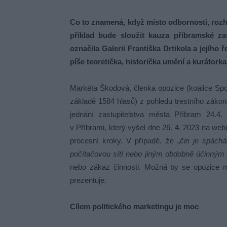
Co to znamená, když místo odbornosti, rozho
příklad bude sloužit kauza příbramské za
označila Galerii Františka Drtikola a jejího
píše teoretička, historička umění a kurátor
Markéta Škodová, členka opozice (koalice Spo
základě 1584 hlasů) z pohledu trestního záko
jednání zastupitelstva města Příbram 24.4.
v Příbrami, který vyšel dne 26. 4. 2023 na we
procesní kroky. V případě, že „
čin je spáchá
počítačovou sítí nebo jiným obdobně účinný
nebo zákaz činnosti. Možná by se opozice m
prezentuje.
Cílem politického marketingu je moc