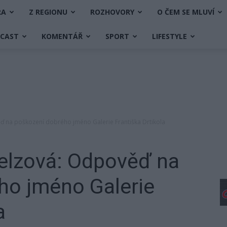
RA
Z REGIONU
ROZHOVORY
O ČEM SE MLUVÍ
DCAST
KOMENTÁŘ
SPORT
LIFESTYLE
 na poškození dobrého jméno Galerie Františka Drtikola
elzová: Odpověď na
ho jméno Galerie
a