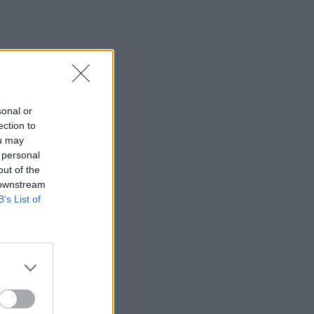
sonal or
ection to
ou may
 personal
out of the
 downstream
B’s List of