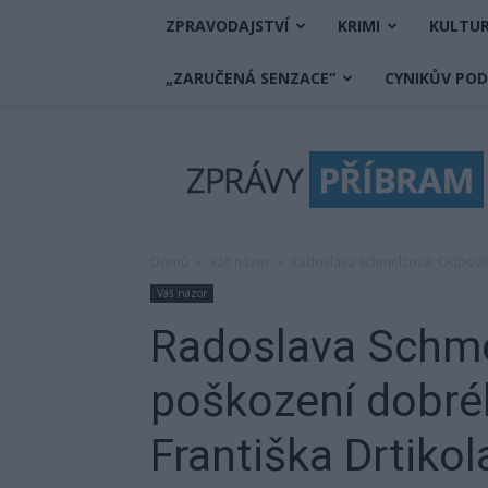
ZPRAVODAJSTVÍ
KRIMI
KULTU
„ZARUČENÁ SENZACE“
CYNIKŮV PO
Zprávy
Příbram
Domů
Váš názor
Radoslava Schmelzová: Odpověď
Váš názor
Radoslava Schm
poškození dobré
Františka Drtikol