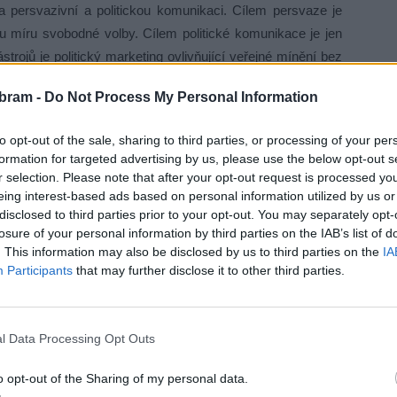
a persvazivní a politickou komunikaci. Cílem persvaze je
čitou míru svobodné volby. Cílem politické komunikace je jen
trojů je politický marketing ovlivňující veřejné mínění bez
ed volbami do zastupitelstva dne 13. 9. 2022 v
Cynikově
bram -
Do Not Process My Personal Information
to opt-out of the sale, sharing to third parties, or processing of your per
tingu využila při útoku na GFD a jejího ředitele v médiích.
formation for targeted advertising by us, please use the below opt-out s
tupitelstvu dne 24. 4. 2023 a to bez jakékoli diskuse
r selection. Please note that after your opt-out request is processed y
odbornou veřejností, dva dny poté 26. 4. vydal pribram.cz
eing interest-based ads based on personal information utilized by us or
disclosed to third parties prior to your opt-out. You may separately opt-
rie Františka Drtikola
. Jen o den později 27. 4. 2023 se
losure of your personal information by third parties on the IAB’s list of
len koalice Spojenci) v článku
Postřehy z dubnového
. This information may also be disclosed by us to third parties on the
IA
 je pečlivá analýza a zmapování subjektu, analýze ředitele
Participants
that may further disclose it to other third parties.
v věnovala desítky hodin, ovšem bez odborných znalostí
o provozu galerií a muzeí. Výsledkem je zveřejnění
rských hodnotících soudů.
l Data Processing Opt Outs
o opt-out of the Sharing of my personal data.
ři k jednání zastupitelstva položil otázku, proč „tyto věci“