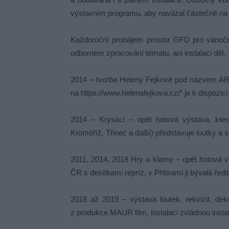
výstavním programu, aby navázal částečně na 
Každoroční pronájem prostor GFD pro vánoční 
odborném zpracování tématu, ani instalaci děl.
2014 – tvorba Heleny Fejkové pod názvem AR
na https://www.helenafejkova.cz/“ je k dispozici
2014 – Krysáci – opět hotová výstava, která
Kroměříž, Třinec a další) představuje loutky a 
2011, 2014, 2018 Hry a klamy – opět hotová vý
ČR s desítkami repríz, v Příbrami ji bývalá ředite
2018 až 2019 – výstava loutek, rekvizit, deko
z produkce MAUR film, instalaci zvládnou instal