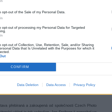
In
elka, a ne placení funkcionáři. A sám si nechtěně odpověděl:
nosti rozhodují politické zájmy.
“
o opt-out of the Sale of my Personal Data.
In
to opt-out of processing my Personal Data for Targeted
ing.
ditelky galerie paní Hany Ročňákové, která ve vedoucí
In
 uvádí: „
Se dvěma stálými zaměstnanci byla schopna
o opt-out of Collection, Use, Retention, Sale, and/or Sharing
lediska to znamená, že ani jedna z výstav nemohla získat
ersonal Data that Is Unrelated with the Purposes for which it
lected.
o krátkost svého trvání, důsledkem je odsunutí galerie na
Out
á znemožnění zpětné odborné vazby, a tedy profesionální
získání je měřítkem kvalitního programu. Nelze plošně vše
CONFIRM
borné diskuse, nikoli politické.
Data Deletion
Data Access
Privacy Policy
la 12 výstavních projektů ročně, si vezměme některé její
tava přebíraná a zakoupená od společnosti Czech Photo
torský vklad je tak vyloučen. Jan Freiberg ji ponechal ve