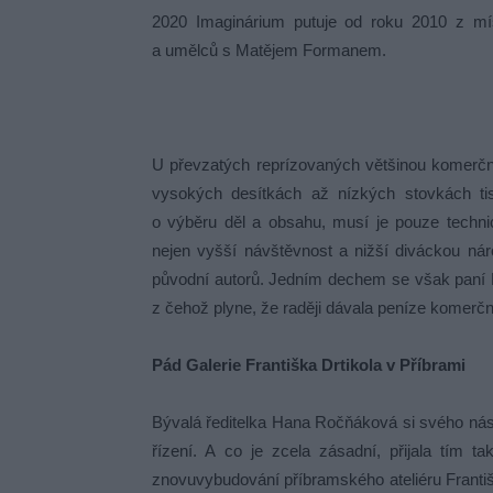
2020 Imaginárium putuje od roku 2010 z míst
a umělců s Matějem Formanem.
U převzatých reprízovaných většinou komerční
vysokých desítkách až nízkých stovkách tisí
o výběru děl a obsahu, musí je pouze technic
nejen vyšší návštěvnost a nižší diváckou nár
původní autorů. Jedním dechem se však paní R
z čehož plyne, že raději dávala peníze komer
Pád Galerie Františka Drtikola v Příbrami
Bývalá ředitelka Hana Ročňáková si svého ná
řízení. A co je zcela zásadní, přijala tím 
znovuvybudování příbramského ateliéru Františk