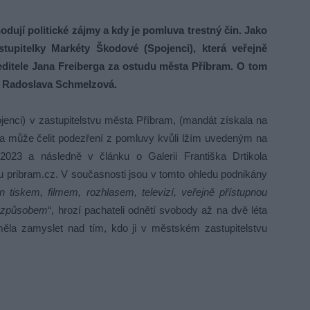
dují politické zájmy a kdy je pomluva trestný čin. Jako
stupitelky Markéty Škodové (Spojenci), která veřejně
 ředitele Jana Freiberga za ostudu města Příbram. O tom
ka Radoslava Schmelzová.
jenci) v zastupitelstvu města Příbram, (mandát získala na
na může čelit podezření z pomluvy kvůli lžím uvedeným na
 2023 a následně v článku o Galerii Františka Drtikola
bu pribram.cz. V současnosti jsou v tomto ohledu podnikány
n tiskem, filmem, rozhlasem, televizí, veřejně přístupnou
m způsobem
“, hrozí pachateli odnětí svobody až na dvě léta
ěla zamyslet nad tím, kdo ji v městském zastupitelstvu