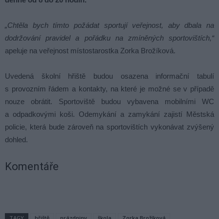
„Chtěla bych tímto požádat sportují veřejnost, aby dbala na
dodržování pravidel a pořádku na zmíněných sportovištích,“
apeluje na veřejnost místostarostka Zorka Brožíková.
Uvedená školní hřiště budou osazena informační tabulí
s provozním řádem a kontakty, na které je možné se v případě
nouze obrátit. Sportoviště budou vybavena mobilními WC
a odpadkovými koši. Odemykání a zamykání zajistí Městská
policie, která bude zároveň na sportovištích vykonávat zvýšený
dohled.
Komentáře
TAGY
hřiště
prázdniny
škola
Zorka Brožíková