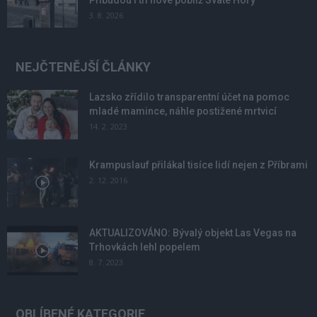
Přibudou i tři nové poblíž Svaté Hory
3. 8. 2026
NEJČTENĚJŠÍ ČLÁNKY
Lazsko zřídilo transparentní účet na pomoc
mladé mamince, náhle postižené mrtvicí
14. 2. 2023
Krampuslauf přilákal tisíce lidí nejen z Příbrami
2. 12. 2016
AKTUALIZOVÁNO: Bývalý objekt Las Vegas na
Trhovkách lehl popelem
8. 7. 2023
OBLÍBENÉ KATEGORIE