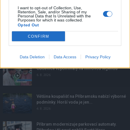
I want to opt-out of Collection, Use,
Retention, Sale, and/or Sharing of my
Personal Data that Is Unrelated with the
Purposes for which it was collected.
Opted Out
CONFIRM
NOVINKY
Data Deletion
Data Access
Privacy Policy
Obděnice vzpomínaly na filmovou legendu
6. 8. 2026
Většina koupališť na Příbramsku nabízí výborné
podmínky. Horší voda je jen...
4. 8. 2026
Příbram modernizuje parkovací automaty.