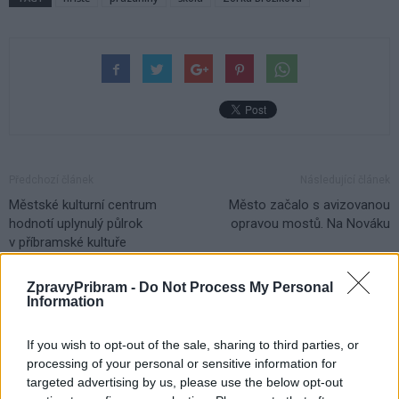
Předchozí článek
Následující článek
Městské kulturní centrum
Město začalo s avizovanou
hodnotí uplynulý půlrok
opravou mostů. Na Nováku
v příbramské kultuře
ZpravyPribram -
Do Not Process My Personal
Information
SOUVISEJÍCÍ ČLÁNKY
VÍCE OD AUTORA
If you wish to opt-out of the sale, sharing to third parties, or
processing of your personal or sensitive information for
Většina koupališť na Příbramsku nabízí
targeted advertising by us, please use the below opt-out
výborné podmínky. Horší voda je jen na