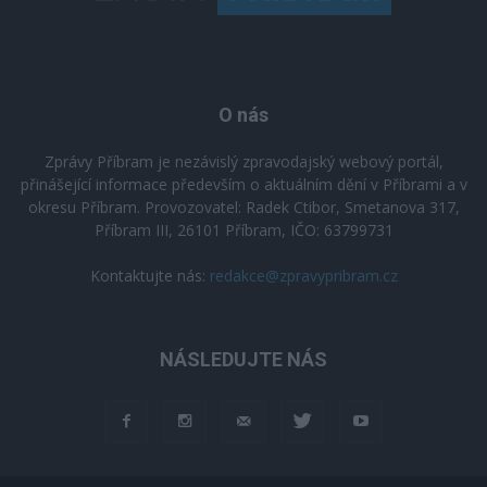
O nás
Zprávy Příbram je nezávislý zpravodajský webový portál,
přinášející informace především o aktuálním dění v Příbrami a v
okresu Příbram. Provozovatel: Radek Ctibor, Smetanova 317,
Příbram III, 26101 Příbram, IČO: 63799731
Kontaktujte nás:
redakce@zpravypribram.cz
NÁSLEDUJTE NÁS