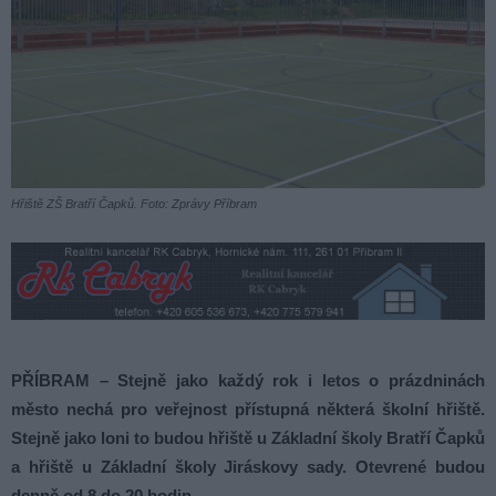
Hřiště ZŠ Bratří Čapků. Foto: Zprávy Příbram
PŘÍBRAM – Stejně jako každý rok i letos o prázdninách
město nechá pro veřejnost přístupná některá školní hřiště.
Stejně jako loni to budou hřiště u Základní školy Bratří Čapků
a hřiště u Základní školy Jiráskovy sady. Otevrené budou
denně od 8 do 20 hodin.