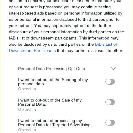
section to confirm your selection. Please note that after your
Živohošti
opt-out request is processed you may continue seeing
Zpravodajství
interest-based ads based on personal information utilized by
us or personal information disclosed to third parties prior to
Příbram modernizuje parkovací automaty.
your opt-out. You may separately opt-out of the further
Přibudou i tři nové poblíž Svaté Hory
disclosure of your personal information by third parties on the
Zpravodajství
IAB’s list of downstream participants. This information may
also be disclosed by us to third parties on the
IAB’s List of
Středočeský kraj upravil pravidla soutěže.
Downstream Participants
that may further disclose it to other
Obce nově získají body i za předcházení
third parties.
vzniku odpadu
Zpravodajství
Personal Data Processing Opt Outs
I want to opt-out of the Sharing of my
personal data.
Opted In
I want to opt-out of the Sale of my
Personal Data.
Opted In
I want to opt-out of processing my
Personal Data for Targeted Advertising.
Opted In